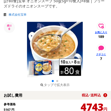
[計80食]宝幸 オニオンスープ 50g(5g×10食入)×8個 | フリー
ズドライのオニオンスープです。
株式会社宝幸
残り
0
189
7
タップで拡大表示
お試し費用
税込･送料込
4743
参考価格
円
5167
円