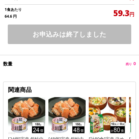
1食あたり
59.3
円
64.6
円
お申込みは終了しました
数量
0
残り
関連商品
[24個]宝幸 銀鮭中
[48個]宝幸 銀鮭中
[計80食]宝幸 決め
[計1