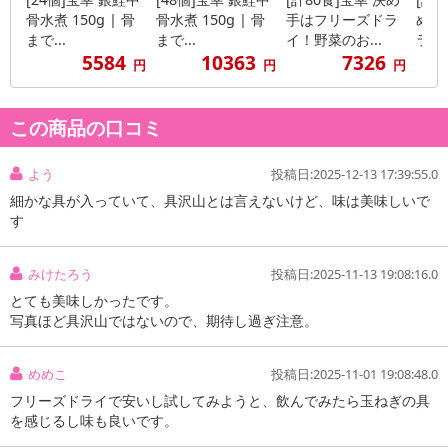
骨水煮 150g | 骨
骨水煮 150g | 骨
手はフリーズドラ
め手
まで...
まで...
イ！野菜のお...
ライ！
5584
10363
7326
円
円
円
この商品の口コミ
よう
投稿日:2025-12-13 17:39:55.0
細かな具が入っていて、具沢山とは言えないけど、味は美味しいで
す
みけたろう
投稿日:2025-11-13 19:08:16.0
とても美味しかったです。
写真ほど具沢山ではないので、期待し過ぎ注意。
めめこ
投稿日:2025-11-01 19:08:48.0
フリーズドライで安いし試してみようと、飲んでみたら玉ねぎの具
を感じるし味も良いです。