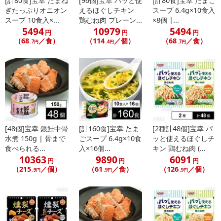
[計80食]宝幸 たまね
[96個]宝幸 パッと使
[計80食]宝幸 たまご
ぎたっぷりオニオン
えるほぐしチキン
スープ 6.4g×10食入
スープ 10食入×...
鶏むね肉 プレーン...
×8個 |...
5494
10979
5494
円
円
円
（68
／食）
（114
／個）
（68
／食）
.7円
.4円
.7円
[48個]宝幸 銀鮭中骨
[計160食]宝幸 たま
[2種計48個]宝幸 パ
水煮 150g | 骨まで
ごスープ 6.4g×10食
ッと使えるほぐしチ
食べられる...
入×16個...
キン 鶏むね肉 (...
10363
9890
6091
円
円
円
（215
／個）
（61
／食）
（126
／個）
.9円
.9円
.9円