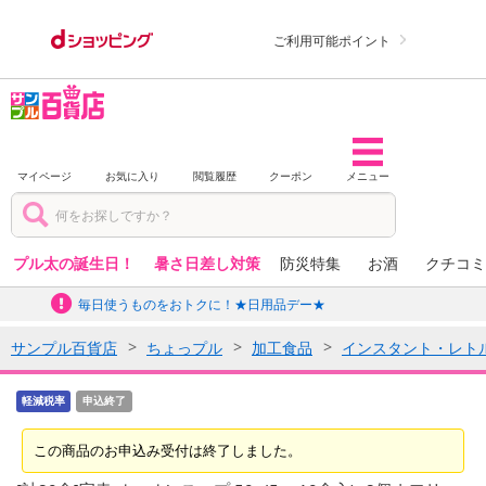
ご利用可能ポイント
マイページ
お気に入り
閲覧履歴
クーポン
メニュー
プル太の誕生日！
暑さ日差し対策
防災特集
お酒
クチコミ
毎日使うものをおトクに！★日用品デー★
サンプル百貨店
ちょっプル
加工食品
インスタント・レト
軽減税率
申込終了
この商品のお申込み受付は終了しました。