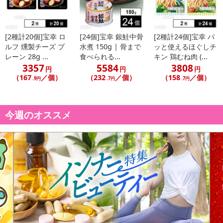
[2種計20個]宝幸 ロ
[24個]宝幸 銀鮭中骨
[2種計24個]宝幸 パ
ルフ 燻製チーズ プ
水煮 150g | 骨まで
ッと使えるほぐしチ
レーン 28g ...
食べられる...
キン 鶏むね肉 (...
3357
5584
3808
円
円
円
（167
／個）
（232
／個）
（158
／個）
.9円
.7円
.7円
今週のオススメ