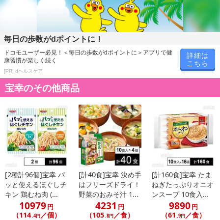
毎日の歩数がdポイントに！
ドコモユーザー必見！＜毎日の歩数がdポイントに＞アプリで健
詳細は
康習慣が楽しく続く
こちら
[PR] dヘルスケア
宝幸のその他商品
[2種計96個]宝幸 パ
[計40食]宝幸 決め手
[計160食]宝幸 たま
ッと使えるほぐしチ
はフリーズドライ！
ねぎたっぷりオニオ
キン 鶏むね肉 (...
野菜のおみそ汁 1...
ンスープ 10食入...
10979
4231
9890
円
円
円
（114
／個）
（105
／食）
（61
／食）
.4円
.8円
.9円