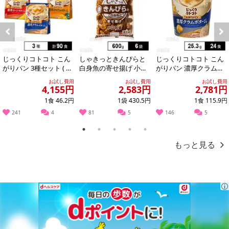
Previous
Next
じっくりコトコト こん
しゃきっときんぴらと
じっくりコトコト こん
がりパン 3種セット ( 濃
白身魚の寄せ揚げ 小口
がりパン 濃厚クラムポ
厚コーンポタージュ /
包装 600g
タージュ カップ 25.3g
お試し費用
お試し費用
お試し費用
濃厚か...
4,155円
2,583円
2,781円
1食 46.2円
1袋 430.5円
1食 115.9円
241
4
81
5
146
5
1
2
3
4
5
もっと見る