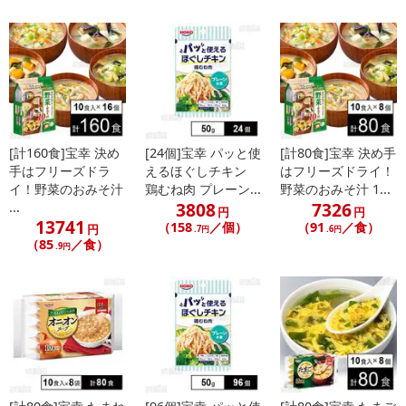
[計160食]宝幸 決め
[24個]宝幸 パッと使
[計80食]宝幸 決め手
手はフリーズドラ
えるほぐしチキン
はフリーズドライ！
イ！野菜のおみそ汁
鶏むね肉 プレーン...
野菜のおみそ汁 1...
3808
7326
...
円
円
13741
（158
／個）
（91
／食）
円
.7円
.6円
（85
／食）
.9円