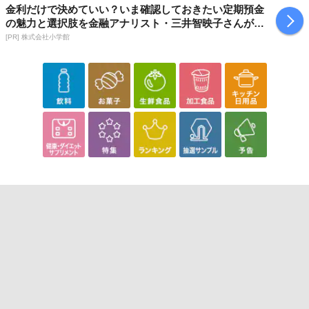
金利だけで決めていい？いま確認しておきたい定期預金
の魅力と選択肢を金融アナリスト・三井智映子さんが解
説
[PR] 株式会社小学館