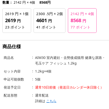
数量：
2142 円 × 4個
8568円
2619 円 × 1個
2300 .5円 × 2個
2142 円 × 4個
2619
4601
8568
円
円
円
23
ポイント
41
ポイント
77
ポイント
商品仕様
商品名
AIM30 室内避妊・去勢後成猫用 健康な尿路・
毛玉ケア フィッシュ 1.2kg
セット内容
1.2kg×4個
申込可能個数
5個
発送予定日
通常10日前後（発送日カレンダー休日除く）
配送形態
通常配送
詳細は
こちら