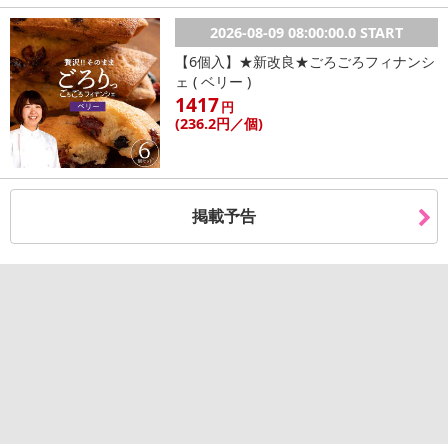
2026-08-09 08:00:00.0 START
【6個入】★新改良★ごろごろフィナンシ
ェ ( ベリー )
1417
円
(236
.2円
／個)
掲載予告