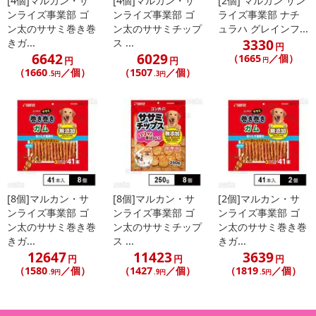
[4個]マルカン・サ
[4個]マルカン・サ
[2個] マルカン サン
ンライズ事業部 ゴ
ンライズ事業部 ゴ
ライズ事業部 ナチ
ン太のササミ巻き巻
ン太のササミチップ
ュラハ グレインフ...
3330
きガ...
ス ...
円
6642
6029
（1665
／個）
円
円
円
（1660
／個）
（1507
／個）
.5円
.3円
[8個]マルカン・サ
[8個]マルカン・サ
[2個]マルカン・サ
ンライズ事業部 ゴ
ンライズ事業部 ゴ
ンライズ事業部 ゴ
ン太のササミ巻き巻
ン太のササミチップ
ン太のササミ巻き巻
きガ...
ス ...
きガ...
12647
11423
3639
円
円
円
（1580
／個）
（1427
／個）
（1819
／個）
.9円
.9円
.5円