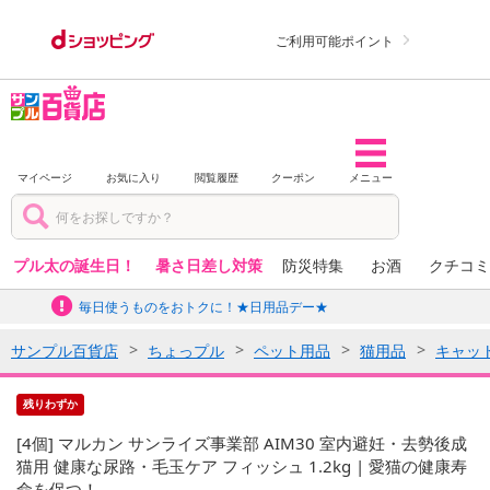
ご利用可能ポイント
マイページ
お気に入り
閲覧履歴
クーポン
メニュー
プル太の誕生日！
暑さ日差し対策
防災特集
お酒
クチコミ
毎日使うものをおトクに！★日用品デー★
サンプル百貨店
ちょっプル
ペット用品
猫用品
キャッ
残りわずか
[4個] マルカン サンライズ事業部 AIM30 室内避妊・去勢後成
猫用 健康な尿路・毛玉ケア フィッシュ 1.2kg | 愛猫の健康寿
命を保つ！