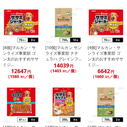
[8個]マルカン・サ
[10個]マルカン サン
[4個]マルカン・サ
ンライズ事業部 ゴ
ライズ事業部 ナチ
ンライズ事業部 ゴ
ン太のおすすめササ
ュラハ グレインフ...
ン太のおすすめササ
14039
ミジ...
ミジ...
円
12647
6642
（1403
／個）
円
円
.9円
（1580
／個）
（1660
／個）
.9円
.5円