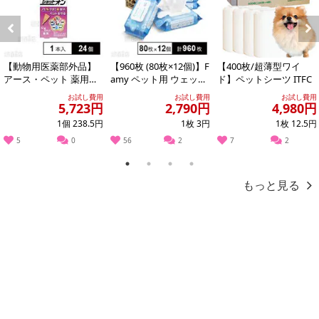
記載されている内容を必ずご確認いただき、お届けする商品セット
にご納得いただきましたうえでお申し込みください。
※パッケージ変更や商品リニューアル(成分など含む)等により、参考
Previous
Next
の掲載画像や画像内のバーコードなど、お届け商品と多少異なる場
【動物用医薬部外品】
【960枚 (80枚×12個)】F
【400枚/超薄型ワイ
合がございます。
アース・ペット 薬用シ
amy ペット用 ウェット
ド】ペットシーツ ITFC
ョットオン 猫用 1本入
ティッシュ ふた付...
また、[新たな加工食品の原料原産地表示制度]の経過措置期間の終
お試し費用
お試し費用
お試し費用
5,723円
2,790円
4,980円
了により、商品詳細内に記載の原産国・原材料の表記が旧表記の場
1個 238.5円
1枚 3円
1枚 12.5円
合がございます。
あらかじめご了承いただいた上でお申込みください。なお、本理由
5
0
56
2
7
2
によるお申込み後のキャンセル・返品交換は対応いたしかねます。
1
2
3
4
もっと見る
【お支払いについて】
※送料はお試し費用に含まれております。
※お支払い方法は、電話料金合算払い、クレジットカード、dポイン
トの利用となります。
【発送・お届け・商品について】
※お申込み頂きました商品の同梱、お届けの日時指定はいたしかね