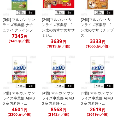
[5個] マルカン サン
[2個]マルカン・サ
[2個]マルカン・サ
休業日
ライズ事業部 ナチ
ンライズ事業部 ゴ
ンライズ事業部 ゴ
ュラハ グレインフ...
ン太のおすすめササ
ン太のササミチップ
7345
ミジ...
ス ...
■
その他共通および商品カテゴリー別注意事項（※必ずご確認くだ
円
3639
3333
（1469
／個）
円
円
円
さい）
（1819
／個）
（1666
／個）
.5円
.5円
こちらの情報は
2026-07-09 14:08:36.0
での情報となります。
[2個] マルカン サン
[4個] マルカン サン
[1個] マルカン サン
ライズ事業部 AIM3
ライズ事業部 AIM3
ライズ事業部 AIM3
0 室内避妊・...
0 室内避妊・...
0 室内避妊・...
4601
8568
2619
円
円
円
（2300
／個）
（2142
／個）
（2619
／個）
.5円
円
円