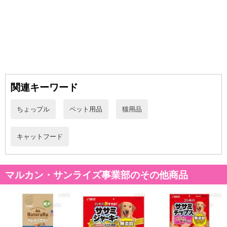
ます。
※会員様のご都合でお受取りいただけない場合、商品の再発送や返
金はいたしかねます。
また、お届け日時のご指定は、お受けできません。宅配業者からの
不在票にてご対応ください。
※発送予定日は前後する場合がございます。また商品によって発送
日が異なります。
※dショッピングサンプル百貨店よりお届けする商品は、ご利用いた
関連キーワード
だいた後のご感想をいただくことを目的としており、転売等は固く
禁じます。
ちょっプル
ペット用品
猫用品
転売等、目的以外での利用が確認された場合は、サービス利用を停
止させていただきます。
キャットフード
発送日カレンダー
マルカン・サンライズ事業部のその他商品