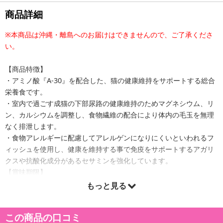
商品詳細
※本商品は沖縄・離島へのお届けはできませんので、ご了承くださ
い。
【商品特徴】
・アミノ酸『A-30』を配合した、猫の健康維持をサポートする総合
栄養食です。
・室内で過ごす成猫の下部尿路の健康維持のためマグネシウム、リ
ン、カルシウムを調整し、食物繊維の配合により体内の毛玉を無理
なく排泄します。
・食物アレルギーに配慮してアレルゲンになりにくいといわれるフ
ィッシュを使用し、健康を維持する事で免疫をサポートするアガリ
クスや抗酸化成分があるセサミンを強化しています。
【賞味期限】
製造から540日
もっと見る
この商品の口コミ