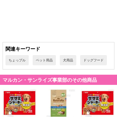
あらかじめご了承いただいた上でお申込みください。なお、本理由
によるお申込み後のキャンセル・返品交換は対応いたしかねます。
【お支払いについて】
※送料はお試し費用に含まれております。
※お支払い方法は、電話料金合算払い、クレジットカード、dポイン
トの利用となります。
関連キーワード
【発送・お届け・商品について】
ちょっプル
ペット用品
犬用品
ドッグフード
※お申込み頂きました商品の同梱、お届けの日時指定はいたしかね
ます。
※会員様のご都合でお受取りいただけない場合、商品の再発送や返
マルカン・サンライズ事業部のその他商品
金はいたしかねます。
また、お届け日時のご指定は、お受けできません。宅配業者からの
不在票にてご対応ください。
※発送予定日は前後する場合がございます。また商品によって発送
日が異なります。
※dショッピングサンプル百貨店よりお届けする商品は、ご利用いた
だいた後のご感想をいただくことを目的としており、転売等は固く