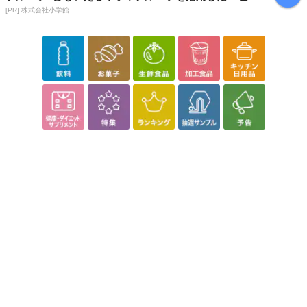
ウイ」
[PR] 株式会社小学館