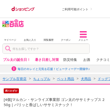
ご利用可能ポイント
マイページ
お気に入り
閲覧履歴
クーポン
メニュー
プル太の誕生日！
暑さ日差し対策
防災特集
お酒
クチコミ
毎日のキレイと元気を応援！ビューティーデー開催中♪
サンプル百貨店
ちょっプル
ペット用品
犬用品
ドッグ
残りわずか
[4個]マルカン・サンライズ事業部 ゴン太のササミチップス 2
50g | パリッと香ばしいササミスナック！