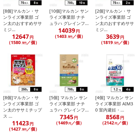
禁じます。
[8個]マルカン・サ
[10個]マルカン サン
[2個]マルカン・サ
転売等、目的以外での利用が確認された場合は、サービス利用を停
ンライズ事業部 ゴ
ライズ事業部 ナチ
ンライズ事業部 ゴ
止させていただきます。
ン太のおすすめササ
ュラハ グレインフ...
ン太のおすすめササ
14039
ミジ...
ミジ...
円
12647
3639
（1403
／個）
発送日カレンダー
円
円
.9円
（1580
／個）
（1819
／個）
.9円
.5円
[8個]マルカン・サ
[5個] マルカン サン
[4個] マルカン サン
ンライズ事業部 ゴ
ライズ事業部 ナチ
ライズ事業部 AIM3
休業日
ン太のササミチップ
ュラハ グレインフ...
0 室内避妊・...
7345
8568
ス ...
円
円
11423
■
その他共通および商品カテゴリー別注意事項（※必ずご確認くだ
（1469
／個）
（2142
／個）
円
円
円
（1427
／個）
さい）
.9円