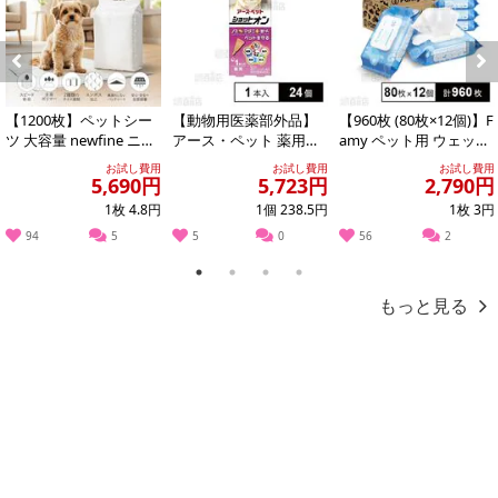
Previous
Next
【1200枚】ペットシー
【動物用医薬部外品】
【960枚 (80枚×12個)】F
注意事項
ツ 大容量 newfine ニュ
アース・ペット 薬用シ
amy ペット用 ウェット
ーファイン レギュラー
ョットオン 猫用 1本入
ティッシュ ふた付...
お試し費用
お試し費用
お試し費用
お申込みの際は 「商品情報」に記載されている「注意事項」を
5,690円
5,723円
2,790円
必ずご確認ください。
1枚 4.8円
1個 238.5円
1枚 3円
94
5
5
0
56
2
【キャンセルについて】
※お申込み後のキャンセルはお受けできません。
1
2
3
4
記載されている内容を必ずご確認いただき、お届けする商品セット
もっと見る
にご納得いただきましたうえでお申し込みください。
※パッケージ変更や商品リニューアル(成分など含む)等により、参考
の掲載画像や画像内のバーコードなど、お届け商品と多少異なる場
合がございます。
また、[新たな加工食品の原料原産地表示制度]の経過措置期間の終
了により、商品詳細内に記載の原産国・原材料の表記が旧表記の場
合がございます。