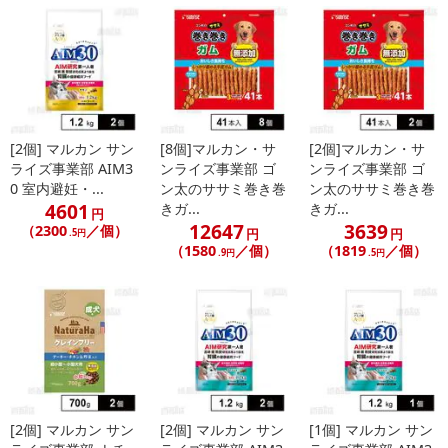
こちらの情報は
2026-07-09 14:08:36.0
での情報となります。
[2個] マルカン サン
[8個]マルカン・サ
[2個]マルカン・サ
ライズ事業部 AIM3
ンライズ事業部 ゴ
ンライズ事業部 ゴ
0 室内避妊・...
ン太のササミ巻き巻
ン太のササミ巻き巻
4601
きガ...
きガ...
円
12647
3639
（2300
／個）
円
円
.5円
（1580
／個）
（1819
／個）
.9円
.5円
[2個] マルカン サン
[2個] マルカン サン
[1個] マルカン サン