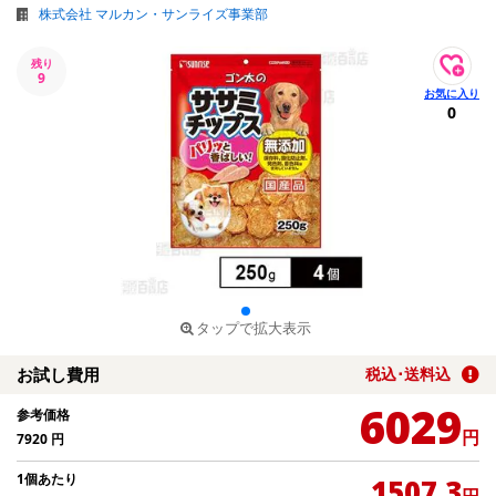
株式会社 マルカン・サンライズ事業部
残り
9
0
タップで拡大表示
お試し費用
税込･送料込
6029
参考価格
円
7920
円
1個あたり
1507.3
円