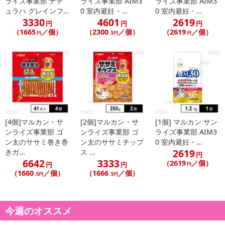
ライズ事業部 ナチ
ライズ事業部 AIM3
ライズ事業部 AIM3
ュラハ グレインフ...
0 室内避妊・...
0 室内避妊・...
3330
4601
2619
円
円
円
（1665
／個）
（2300
／個）
（2619
／個）
円
.5円
円
[4個]マルカン・サ
[2個]マルカン・サ
[1個] マルカン サン
ンライズ事業部 ゴ
ンライズ事業部 ゴ
ライズ事業部 AIM3
ン太のササミ巻き巻
ン太のササミチップ
0 室内避妊・...
2619
きガ...
ス ...
円
6642
3333
（2619
／個）
円
円
円
（1660
／個）
（1666
／個）
.5円
.5円
今週のオススメ