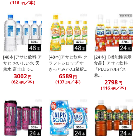
（116
／本）
.6円
[48本]アサヒ飲料 ア
[48本]アサヒ飲料 ク
[24本]【機能性表示
サヒ おいしい水 天
ラフトシロップ す
食品】アサヒ飲料
然水 富士山 シ...
きっとみかん(希釈...
「PLUSカルピス
3002
6589
Ⓡ...
円
円
2798
（62
／本）
（137
／本）
円
.6円
.3円
（116
／本）
.6円