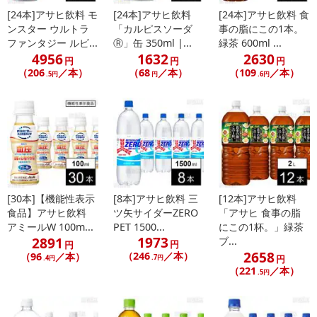
[24本]アサヒ飲料 モ
[24本]アサヒ飲料
[24本]アサヒ飲料 食
ンスター ウルトラ
「カルピスソーダ
事の脂にこの1本。
ファンタジー ルビ...
Ⓡ」缶 350ml |...
緑茶 600ml ...
4956
1632
2630
円
円
円
（206
／本）
（68
／本）
（109
／本）
.5円
円
.6円
[30本]【機能性表示
[8本]アサヒ飲料 三
[12本]アサヒ飲料
食品】アサヒ飲料
ツ矢サイダーZERO
「アサヒ 食事の脂
アミールW 100m...
PET 1500...
にこの1杯。」緑茶
1973
2891
ブ...
円
円
2658
（246
／本）
（96
／本）
.7円
円
.4円
（221
／本）
.5円