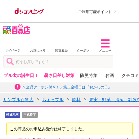
ご利用可能ポイント
マイページ
お気に入り
閲覧履歴
クーポン
メニュー
プル太の誕生日！
暑さ日差し対策
防災特集
お酒
クチコミ
＼全品クーポン付き！／第二金曜日は『おかしの日』
サンプル百貨店
ちょっプル
飲料
果実・野菜・清涼・乳飲
軽減税率
申込終了
この商品のお申込み受付は終了しました。