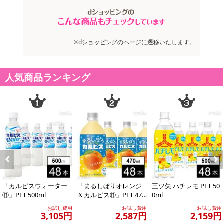
お申込みの際は 「商品情報」に記載されている「注意事項」を
必ずご確認ください。
※dショッピングのページに遷移いたします。
【キャンセルについて】
※お申込み後のキャンセルはお受けできません。
記載されている内容を必ずご確認いただき、お届けする商品セット
人気商品ランキング
にご納得いただきましたうえでお申し込みください。
※パッケージ変更や商品リニューアル(成分など含む)等により、参考
の掲載画像や画像内のバーコードなど、お届け商品と多少異なる場
合がございます。
また、[新たな加工食品の原料原産地表示制度]の経過措置期間の終
了により、商品詳細内に記載の原産国・原材料の表記が旧表記の場
合がございます。
あらかじめご了承いただいた上でお申込みください。なお、本理由
Previous
Next
によるお申込み後のキャンセル・返品交換は対応いたしかねます。
「カルピスウォーター
「まるしぼりオレンジ
三ツ矢 ハチレモ PET 50
Ⓡ」PET 500ml
＆カルピスⓇ」PET 470
0ml
【お支払いについて】
ml
お試し費用
お試し費用
お試し費用
※送料はお試し費用に含まれております。
3,105円
2,587円
2,159円
※お支払い方法は、電話料金合算払い、クレジットカード、dポイン