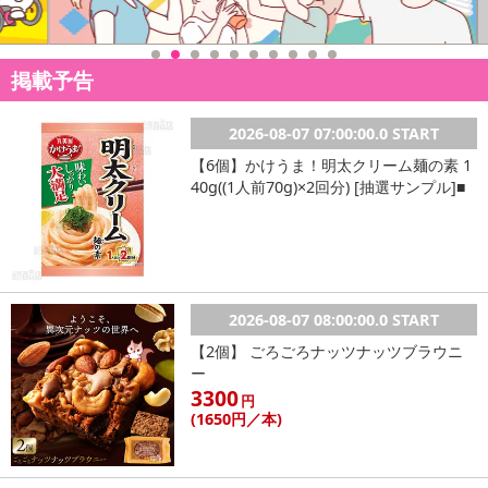
掲載予告
2026-08-07 07:00:00.0 START
【6個】かけうま！明太クリーム麺の素 1
40g((1人前70g)×2回分) [抽選サンプル]■
2026-08-07 08:00:00.0 START
【2個】 ごろごろナッツナッツブラウニ
ー
3300
円
(1650
円
／本)