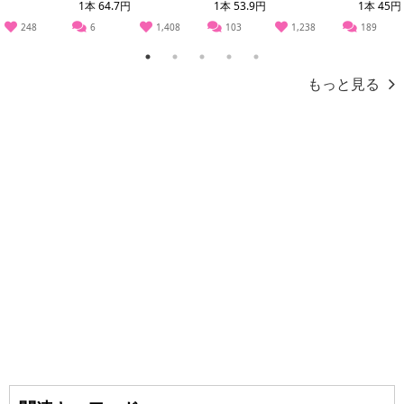
1本 64.7円
1本 53.9円
1本 45円
トの利用となります。
248
6
1,408
103
1,238
189
【発送・お届け・商品について】
1
2
3
4
5
※お申込み頂きました商品の同梱、お届けの日時指定はいたしかね
もっと見る
ます。
※会員様のご都合でお受取りいただけない場合、商品の再発送や返
金はいたしかねます。
また、お届け日時のご指定は、お受けできません。宅配業者からの
不在票にてご対応ください。
※発送予定日は前後する場合がございます。また商品によって発送
日が異なります。
※dショッピングサンプル百貨店よりお届けする商品は、ご利用いた
だいた後のご感想をいただくことを目的としており、転売等は固く
禁じます。
転売等、目的以外での利用が確認された場合は、サービス利用を停
止させていただきます。
発送日カレンダー