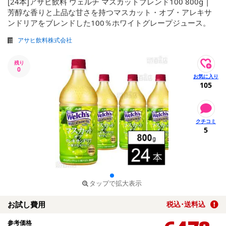
[24本]アサヒ飲料 ウェルチ マスカットブレンド100 800g |
芳醇な香りと上品な甘さを持つマスカット・オブ・アレキサ
ンドリアをブレンドした100％ホワイトグレープジュース。
アサヒ飲料株式会社
残り
0
105
5
タップで拡大表示
お試し費用
税込･送料込
参考価格