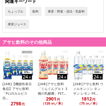
関連キーワード
ちょっプル
飲料
果実・野菜・清涼・乳飲料
果実ジュース
アサヒ飲料のその他商品
休業日
■
その他共通および商品カテゴリー別注意事項（※必ずご確認くだ
さい）
こちらの情報は
2026-07-09 14:08:36.0
での情報となります。
[24本]【機能性表示
[24本]アサヒ飲料
[24本]アサヒ飲料 ウ
食品】アサヒ飲料
「ぐんぐんグルト 3
ィルキンソン タン
「PLUSカルピス
種の乳酸菌」PET...
サン レモン PE...
2901
1812
Ⓡ...
円
円
2798
（120
／本）
（75
／本）
円
.9円
.5円