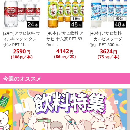
[24本]アサヒ飲料 ウ
[48本]アサヒ飲料 ア
[48本]アサヒ飲料
ィルキンソン タン
サヒ 十六茶 PET 63
「カルピスソーダ
サン PET 1L...
0ml |...
Ⓡ」 PET 500m...
4142
2590
3624
円
円
円
（86
／本）
（108
／本）
（75
／本）
.3円
円
.5円
今週のオススメ