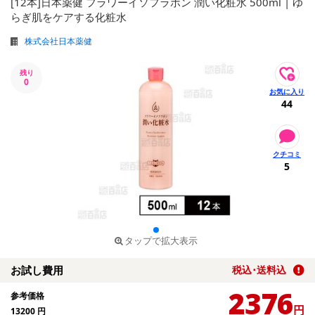
[12本]日本薬健 フラワーイソフラボン 潤い化粧水 500ml | ゆ
らぎ肌をケアする化粧水
株式会社日本薬健
残り
0
44
5
タップで拡大表示
お試し費用
税込･送料込
2376
参考価格
円
13200
円