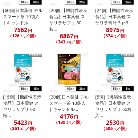
[60個]日本薬健 デル
[20個]【機能性表示
[24個]【機能性表示
スマート茶 10袋入
食品】日本薬健 ス
食品】日本薬健 ス
| キャンドル...
ヤリラサプリ 60
ヤリラ青汁 3g×3...
7562
8975
粒...
円
円
6867
（126
／個）
（374
／個）
円
.1円
円
（343
／個）
.4円
[15個]【機能性表示
[30個]日本薬健 デル
[5個]【機能性表示
食品】日本薬健 ス
スマート茶 10袋入
食品】日本薬健 ス
ヤリラサプリ 60
| キャンドル...
ヤリラサプリ 60粒
4176
粒...
入...
円
5423
2530
（139
／個）
円
円
.2円
（361
／個）
（506
／個）
.6円
円