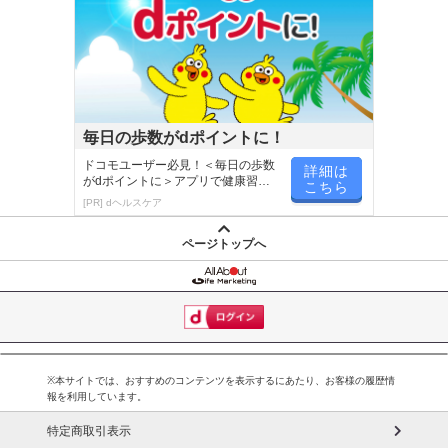
毎日の歩数がdポイントに！
ドコモユーザー必見！＜毎日の歩数
詳細は
がdポイントに＞アプリで健康習慣
こちら
が楽しく続く
[PR] dヘルスケア
ページトップへ
※本サイトでは、おすすめのコンテンツを表示するにあたり、お客様の履歴情
報を利用しています。
特定商取引表示