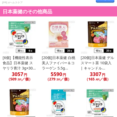
[PR] dヘルスケア
日本薬健のその他商品
[6個]【機能性表示
[20個]日本薬健 白桃
[20個]日本薬健 デル
食品】日本薬健 ス
美人ファイバー＆コ
スマート茶 10袋入
ヤリラ青汁 3g×30...
ラーゲン 5.5g...
| キャンドル...
3057
5590
3307
円
円
円
（509
／個）
（279
／個）
（165
／個）
.5円
.5円
.4円