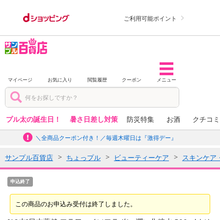
ご利用可能ポイント
マイページ
お気に入り
閲覧履歴
クーポン
メニュー
プル太の誕生日！
暑さ日差し対策
防災特集
お酒
クチコミ
＼全商品クーポン付き！／毎週木曜日は『激得デー』
サンプル百貨店
ちょっプル
ビューティーケア
スキンケア
申込終了
この商品のお申込み受付は終了しました。