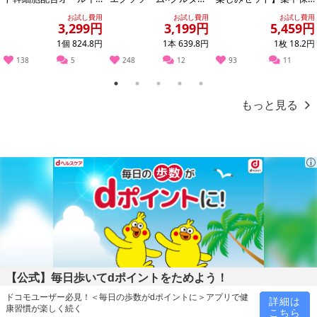
ンワンゲル
オン どろ×泡洗顔
湿マスクパック100枚増
お試し費用
お試し費用
お試し費用
量の300枚...
3,299円
3,199円
5,459円
1個 824.8円
1本 639.8円
1枚 18.2円
138
5
248
12
93
11
1
2
3
4
5
もっと見る
【公式】毎日歩いてdポイントをためよう！
ドコモユーザー必見！＜毎日の歩数がdポイントに＞アプリで健
詳細は
康習慣が楽しく続く
こちら