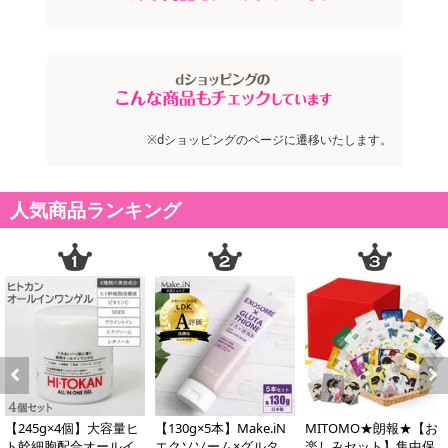
※dショッピングのページに遷移いたします。
人気商品ランキング
Previous
Next
【245g×4個】大容量ヒ
【130g×5本】Make.iN
MITOMO★朗報★【お
ト幹細胞配合オールイ
エクソソーム×グルタチ
楽しみセット】集中保