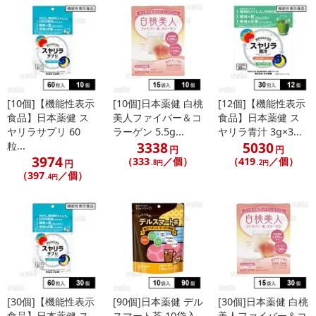
[10個]【機能性表示
[10個]日本薬健 白桃
[12個]【機能性表示
食品】日本薬健 ス
美人ファイバー＆コ
食品】日本薬健 ス
ヤリラサプリ 60
ラーゲン 5.5g...
ヤリラ青汁 3g×3...
3338
5030
粒...
円
円
3974
（333
／個）
（419
／個）
円
.8円
.2円
（397
／個）
.4円
[30個]【機能性表示
[90個]日本薬健 デル
[30個]日本薬健 白桃
食品】日本薬健 ス
スマート茶 10袋入
美人ファイバー＆コ