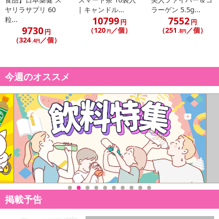
ヤリラサプリ 60
| キャンドル...
ラーゲン 5.5g...
10799
7552
粒...
円
円
9730
（120
／個）
（251
／個）
円
円
.8円
（324
／個）
.4円
今週のオススメ
掲載予告