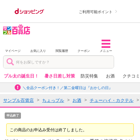
ご利用可能ポイント
マイページ
お気に入り
閲覧履歴
クーポン
メニュー
プル太の誕生日！
暑さ日差し対策
防災特集
お酒
クチコミ
＼全品クーポン付き！／第二金曜日は『おかしの日』
サンプル百貨店
ちょっプル
お酒
チューハイ・カクテル
申込終了
この商品のお申込み受付は終了しました。