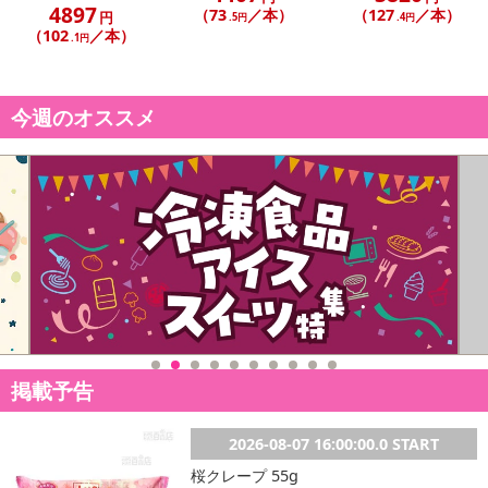
4897
（73
／本）
（127
／本）
円
.5円
.4円
（102
／本）
.1円
今週のオススメ
掲載予告
2026-08-07 16:00:00.0 START
桜クレープ 55g