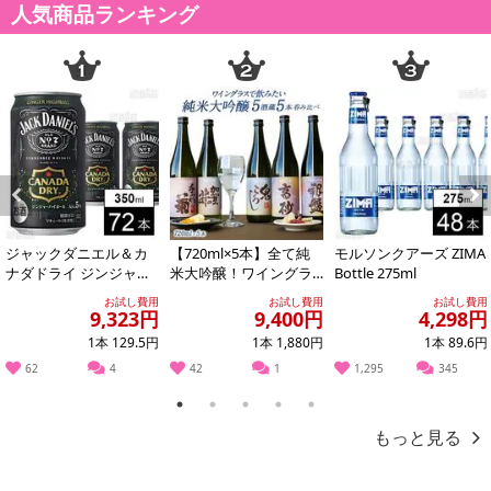
記載されている内容を必ずご確認いただき、お届けする商品セット
人気商品ランキング
にご納得いただきましたうえでお申し込みください。
※パッケージ変更や商品リニューアル(成分など含む)等により、参考
の掲載画像や画像内のバーコードなど、お届け商品と多少異なる場
合がございます。
また、[新たな加工食品の原料原産地表示制度]の経過措置期間の終
了により、商品詳細内に記載の原産国・原材料の表記が旧表記の場
合がございます。
あらかじめご了承いただいた上でお申込みください。なお、本理由
Previous
Next
によるお申込み後のキャンセル・返品交換は対応いたしかねます。
ジャックダニエル＆カ
【720ml×5本】全て純
モルソンクアーズ ZIMA
ナダドライ ジンジャー
米大吟醸！ワイングラ
Bottle 275ml
【お支払いについて】
ハイボール 350ml
スで飲みたい厳選5酒
お試し費用
お試し費用
お試し費用
※送料はお試し費用に含まれております。
［JS13］
9,323円
9,400円
4,298円
※お支払い方法は、電話料金合算払い、クレジットカード、dポイン
1本 129.5円
1本 1,880円
1本 89.6円
トの利用となります。
62
4
42
1
1,295
345
【発送・お届け・商品について】
1
2
3
4
5
※お申込み頂きました商品の同梱、お届けの日時指定はいたしかね
もっと見る
ます。
※会員様のご都合でお受取りいただけない場合、商品の再発送や返