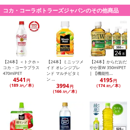
コカ・コーラボトラーズジャパンのその他商品
休業日
■
その他共通および商品カテゴリー別注意事項（※必ずご確認くだ
さい）
こちらの情報は
2026-07-09 14:08:36.0
での情報となります。
【24本】＜トクホ＞
【24本】ミニッツメ
【24本】からだおだ
コカ・コーラプラス
イド オレンジブレ
やか茶W 350mlPET
470mlPET
ンド マルチビタミ
| 【機能性...
4541
4195
ン ...
円
円
3994
（189
／本）
（174
／本）
.3円
円
.8円
（166
／本）
.5円