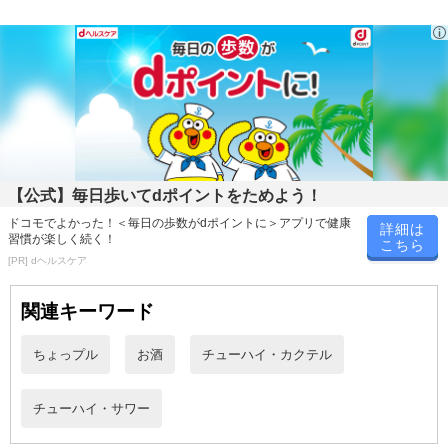
金はいたしかねます。
また、お届け日時のご指定は、お受けできません。宅配業者からの
不在票にてご対応ください。
※発送予定日は前後する場合がございます。また商品によって発送
日が異なります。
※dショッピングサンプル百貨店よりお届けする商品は、ご利用いた
だいた後のご感想をいただくことを目的としており、転売等は固く
禁じます。
【公式】毎日歩いてdポイントをためよう！
転売等、目的以外での利用が確認された場合は、サービス利用を停
止させていただきます。
ドコモでよかった！＜毎日の歩数がdポイントに＞アプリで健康
詳細は
習慣が楽しく続く！
こちら
[PR] dヘルスケア
発送日カレンダー
関連キーワード
ちょっプル
お酒
チューハイ・カクテル
チューハイ・サワー