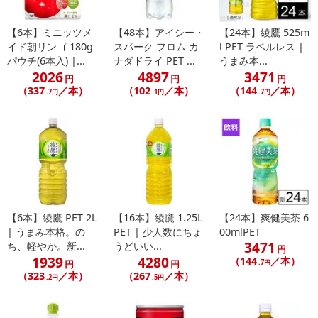
【6本】ミニッツメ
【48本】アイシー・
【24本】綾鷹 525m
イド朝リンゴ 180g
スパーク フロム カ
l PET ラベルレス |
パウチ(6本入) |...
ナダドライ PET ...
うまみ本...
2026
4897
3471
円
円
円
（337
／本）
（102
／本）
（144
／本）
.7円
.1円
.7円
【6本】綾鷹 PET 2L
【16本】綾鷹 1.25L
【24本】爽健美茶 6
| うまみ本格。の
PET | 少人数にちょ
00mlPET
3471
ち、軽やか。新...
うどいい...
円
1939
4280
（144
／本）
円
円
.7円
（323
／本）
（267
／本）
.2円
.5円