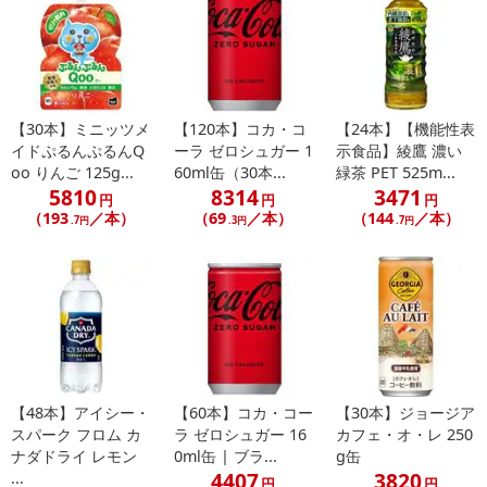
【30本】ミニッツメ
【120本】コカ・コ
【24本】【機能性表
イドぷるんぷるんQ
ーラ ゼロシュガー 1
示食品】綾鷹 濃い
oo りんご 125g...
60ml缶（30本...
緑茶 PET 525m...
5810
8314
3471
円
円
円
（193
／本）
（69
／本）
（144
／本）
.7円
.3円
.7円
【48本】アイシー・
【60本】コカ・コー
【30本】ジョージア
スパーク フロム カ
ラ ゼロシュガー 16
カフェ・オ・レ 250
ナダドライ レモン
0ml缶 | ブラ...
g缶
4407
3820
...
円
円