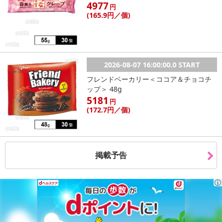
4977
円
(165
.9円
／個)
2026-08-07 16:00:00.0 START
フレンドベーカリー＜ココア＆チョコチ
ップ＞ 48g
5181
円
(172
.7円
／個)
掲載予告