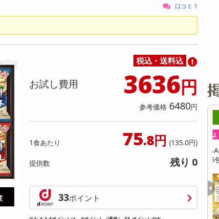
缶詰・瓶詰・ジャム・はちみつ
ミールキット
チョコレート
トクホ
果実酒・梅酒
住居用洗剤
日用品
スポーツサプリメント・ドリンク
チェア・ソファ
財布・小物
パソコン・プリンター・パソコン周辺機器
家具・寝具
口コミ 1
料理の素
ナッツ・ドライフルーツ
栄養ドリンク・エナジードリンク
チューハイ・カクテル
洗剤ギフト
ヘルスケア・衛生用品
健康グッズ
インテリア雑貨
時計
記録メディア・メモリーカード
マタニティ
乾物・海苔・粉物
ゼリー・プリン
お茶・紅茶（茶葉）
ノンアルコール飲料
その他 洗剤
キッチン雑貨・食器・消耗品
アウトドア・イベント用品・DIY・工具
アクセサリー
その他 ベビー・キッズ・マタニティ
スマートフォン・携帯電話・タブレットアクセ
リー
カレー・シチュー
和菓子
コーヒー(豆・インスタント）
ビール・ワイン・お酒ギフト
調理器具・鍋・包丁
その他 インテリア・家具
ファッション雑貨
電池
税込・送料込
電球・蛍光灯・照明
3636
円
お試し費用
AV機器
その他 家電
6480
参考価格
円
8時00分 ～
08月07日08時00分 ～
75
ちょっプル
4
0
176
11
.8円
1食あたり
(135.0円)
ッツナッツブラウニー
香るAroma Brew Tea ほうじ茶×カモミール
9g(5包入) / ジャスミン茶×ホワイトリリー 9
残り 0
提供数
g(5包入)
提供数 998
提供数 481
お試し費用
お試し費用
33
3,300
3,201
ポイント
円
円
※たまるdポイントは、dポイント（通常） 33 ポイントです。