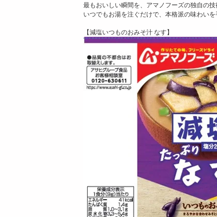
最もおいしい瞬間を、アマノフーズの独自の技
そ汁 ...
そ汁 5...
いつでもお湯を注ぐだけで、本格派の味わいを
7430
4135
円
円
【減塩いつものおみそ汁 なす】
[60食]アサヒグルー
[40食]アサヒグルー
プ食品 減塩いつもの
プ食品 減塩いつもの
おみそ汁...
おみそ汁...
4884
3700
円
円