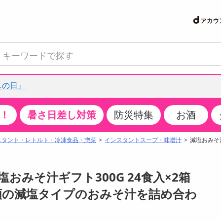
しの日』
！
暑さ日差し対策
防災特集
お酒
て見る
特設コーナー
食品・調味料
生鮮食品
お菓子
アイス・スイーツ
飲料
お酒
洗剤
キッチン・日用品
健康・ダイエット
医薬品・医薬部外
インテリア・家具
ファッション
家電
ベビー・キッズ・
ペット用品
加工食品
ヘアケア・ボディ
ビューティーケア
特集一覧
スタント・レトルト・冷凍食品・惣菜
インスタントスープ・味噌汁
減塩おみそ汁
クチコミで選ばれた人気商品
米・雑穀
肉・肉加工品
スナック菓子
アイスクリーム・シャーベット
水・ミネラルウォーター・炭酸水
ビール・発泡酒・新ジャンル
キッチン・台所用洗剤
掃除用具
健康食品・飲料
第二類医薬品
収納用品
トップス
生活家電
ベビーおむつ・トイレ用品
犬用品
カップ麺・乾麺・パスタ
ヘアケア・スタイリング
スキンケア・基礎化粧品
パン・シリアル・コーンフレーク
魚介類・シーフード・水産加工品
クッキー・クラッカー
ケーキ・スイーツ
お茶・紅茶（ソフトドリンク）
ワイン
洗濯用洗剤・柔軟剤・漂白剤
洗濯用品
ダイエット
指定第二類医薬品
寝具・布団
ボトムス
キッチン家電
授乳グッズ
猫用品
インスタント・レトルト・冷凍食品・惣菜
ボディケア
ベースメイク・メイクアップ・ネイル
塩おみそ汁ギフト300G 24食入×2箱
サンプリング
チーズ・ヨーグルト・乳製品・卵
フルーツ・果物・果物加工品
キャンディ・ガム・タブレット
お菓子・スイーツギフト
コーヒー（ソフトドリンク）
日本酒・焼酎
バス・お風呂用洗剤
トイレ・バス用品
サプリメント
第三類医薬品
マット・カーペット・クッション
シューズ
冷房・暖房器具・空調
食事グッズ
その他 ペット用品
ナチュラル・オーガニックコスメ
種類の減塩タイプのおみそ汁を詰め合わ
抽選サンプル
調味料・ドレッシング・油
野菜・きのこ
せんべい・米菓
果実・野菜・清涼・乳飲料
洋酒・リキュール
トイレ用洗剤
タオル
美容サプリメント・ドリンク
医薬部外品
テーブル・デスク・カウンター
バッグ
美容・健康家電
ベビー用品・雑貨
香水・アロマ