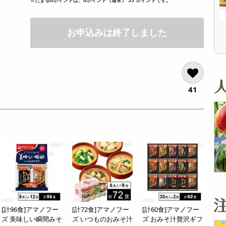
オープン
13,824
参考価格
参考価格
円
1,650
16
1本あたり
1杯あたり
.1
円
円
お申込みは終了しました
41
[計96食]アマノフー
[計72食]アマノフー
[計60食]アマノフー
ズ 美味しい瞬間みそ
ズ いつものおみそ汁
ズ おみそ汁贅沢ギフ