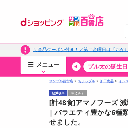
＼全品クーポン付き！／第二金曜日は『おか
メニュー
ちょっプルカテゴリ
キッチン・日用品
食品
プル太の誕生日
すべ
食品・調味料
サンプル百貨店
ちょっプル
加工食品
イン
生鮮食品
軽減税率
申込終了
加工食品
[計48食]アマノフーズ 減
お菓子
| バラエティ豊かな6
アイス・スイーツ
せました。
飲料