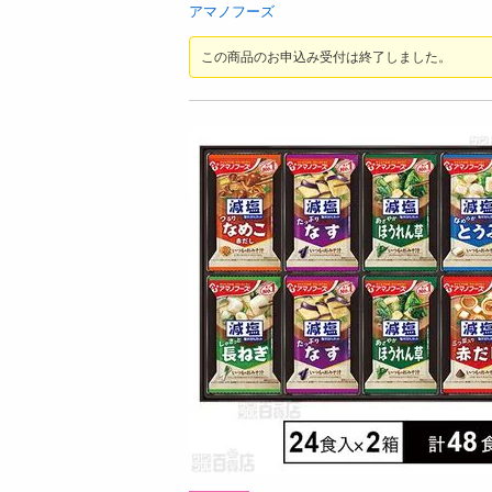
お酒
アマノフーズ
洗剤
この商品のお申込み受付は終了しました。
キッチン・日用品
ヘアケア・ボディケア
ビューティーケア
健康・ダイエット・サプリメント
医薬品・医薬部外品
インテリア・家具・収納・寝具
08月07日07時00分 ～
08月07日0
ファッション
抽選
ちょっプル
3
290
1
家電
g
【6個】かけうま！明太クリーム麺の素 140
【2個】 ごろごろナ
ベビー・キッズ・マタニティ
g((1人前70g)×2回分) [抽選サンプル]■
ペット用品
提供数 5
資格・学習
1,296
参考価格
円
掲載予告