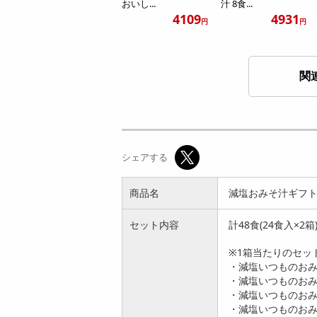
おいし...
汁 8食...
4109
4931
円
円
関
[計120食]アマノフー
[計180食]アマノフー
ズ おみそ汁贅沢ギフ
ズ おみそ汁贅沢ギフ
シェアする
ト50...
ト50...
10893
15661
円
円
商品名
減塩おみそ汁ギフト3
セット内容
計48食(24食入×2箱
※1箱当たりのセッ
・減塩いつものおみ
・減塩いつものおみ
・減塩いつものおみそ
[計66食]アマノフー
[計132食]アマノフー
・減塩いつものおみ
ズ バラエティギフト
ズ バラエティギフト