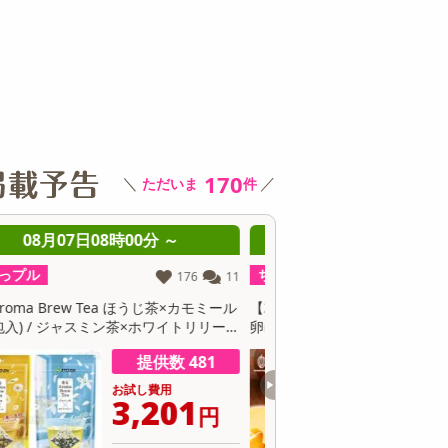
その他 キッチン・日用品
その他 ファッション
サ
170
＼
／
ただいま
件
08月07日08時00分 ～
08月07日08時0
ちょっプル
ちょっプル
0
0
【30個】黄身のしずくバーム（プレーン）
【3種/計12個】黄身が濃
卵にこだわったしっとり食感
身のしずくバーム』3種堪
ン・抹茶・ココア）
提供数 300
お試し費用
お
16,124
6
円