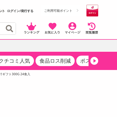
ご利用可能ポイント
ログイン/発行する
クチコミ人気
食品ロス削減
ポストにお届け
クーポン
・サプリメント
品
・収納・寝具
マタニティ
ケア
商品限定クーポン
ギフト300G 24食入
食品ギフト
おつまみ
ココア・チョコレート飲料
その他 アルコール飲料
弁当箱・水筒・弁当グッズ
下着・ルームウェア
その他 食品
製菓・製パン材料
飲料ギフト
生活雑貨
メンズ
その他 お菓子・スイーツ
その他 飲料
スポーツ・アウトドア用品
ベビー・キッズ
介護用品
レッグウェア