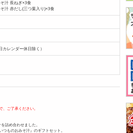
そ汁 長ねぎ×3食
500V...
おいし...
5食...
10324
汁 赤だし(三つ葉入り)×3食
7132
7430
円
円
円
日カレンダー休日除く）
[計120食]アマノフー
[計90食]アマノフー
[計60食]アマノフー
ズ 減塩いつものおみ
ズ 減塩いつものおみ
ズ 減塩いつものおみ
そ汁 ...
そ汁 5...
そ汁 5...
8929
7098
5097
円
円
円
で、ご了承ください。
汁を詰め合わせました。
[120食]アサヒグルー
[100食]アサヒグルー
[80食]アサヒグルー
いつものおみそ汁』のギフトセット。
プ食品 減塩いつもの
プ食品 減塩いつもの
プ食品 減塩いつもの