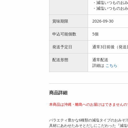
・減塩いつものおみ
500V...
500...
8016
14945
・減塩いつものおみそ
円
円
賞味期限
2026-09-30
申込可能個数
5個
発送予定日
通常3日前後（発送
[計50食]アマノフー
[計96食]アマノフー
配送形態
通常配送
ズ いつものおみそ汁
ズ バラエティギフト
詳細は
こちら
5食バ...
300V...
8781
4135
円
円
商品詳細
本商品は沖縄・離島へのお届けはできませんの
バラエティ豊かな6種類の減塩タイプのおみそ
[計100食]アマノフー
[計50食]アマノフー
具材にあわせたみそとだしにこだわった『減塩
ズ 減塩いつものおみ
ズ 減塩いつものおみ