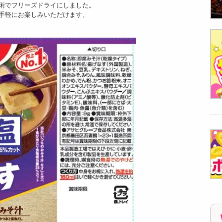
術でフリーズドライにしました。
おみそ...
おみそ...
おみそ汁...
手軽にお楽しみいただけます。
9059
7721
6382
円
円
円