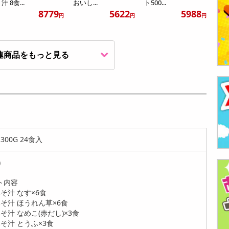
汁 8食...
おいし...
ト500...
8779
5622
5988
円
円
円
連商品をもっと見る
[計32食]アマノフー
[計48食]アマノフー
[計44食]アマノフー
ズ バラエティギフト
ズ バラエティギフト
ズ バラエティギフト
300V...
300V...
500V...
3650
4935
5705
円
円
円
00G 24食入
)
ト内容
そ汁 なす×6食
そ汁 ほうれん草×6食
汁 なめこ(赤だし)×3食
[計88食]アマノフー
[計96食]アマノフー
[計100食]アマノフー
そ汁 とうふ×3食
ズ バラエティギフト
ズ いつものおみそ汁
ズ いつものおみそ汁