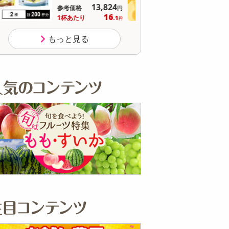
オープン
参考価格
参
537
1個あたり
1個
.5
円
もっと見る