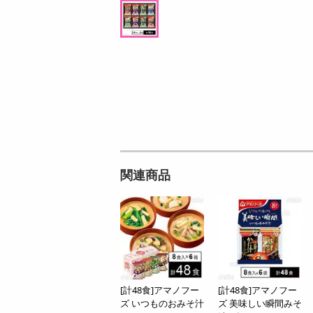
円
9
円
関連商品
[計48食]アマノフー
[計48食]アマノフー
ズ いつものおみそ汁
ズ 美味しい瞬間みそ