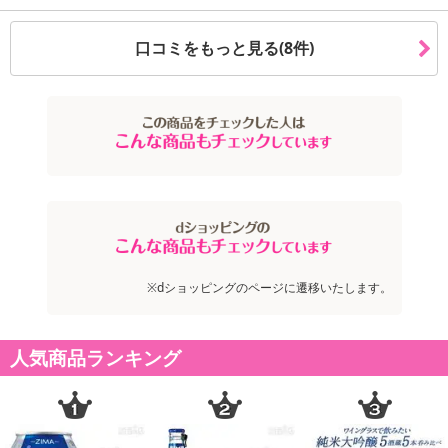
また、[新たな加工食品の原料原産地表示制度]の経過措置期間の終
了により、商品詳細内に記載の原産国・原材料の表記が旧表記の場
口コミをもっと見る(8件)
合がございます。
あらかじめご了承いただいた上でお申込みください。なお、本理由
によるお申込み後のキャンセル・返品交換は対応いたしかねます。
【お支払いについて】
※送料はお試し費用に含まれております。
※お支払い方法は、電話料金合算払い、クレジットカード、dポイン
トの利用となります。
※dショッピングのページに遷移いたします。
【発送・お届け・商品について】
※お申込み頂きました商品の同梱、お届けの日時指定はいたしかね
ます。
人気商品ランキング
※会員様のご都合でお受取りいただけない場合、商品の再発送や返
金はいたしかねます。
また、お届け日時のご指定は、お受けできません。宅配業者からの
不在票にてご対応ください。