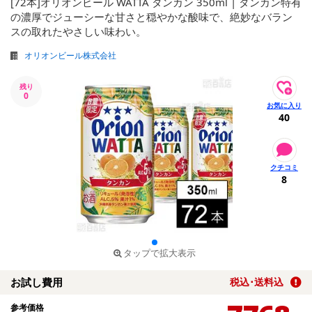
[72本]オリオンビール WATTA タンカン 350ml | タンカン特有
の濃厚でジューシーな甘さと穏やかな酸味で、絶妙なバラン
スの取れたやさしい味わい。
オリオンビール株式会社
残り
0
40
8
タップで拡大表示
お試し費用
税込･送料込
参考価格