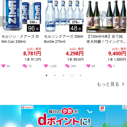
※発送予定日は前後する場合がございます。また商品によって発送
日が異なります。
※dショッピングサンプル百貨店よりお届けする商品は、ご利用いた
だいた後のご感想をいただくことを目的としており、転売等は固く
Previous
Next
禁じます。
転売等、目的以外での利用が確認された場合は、サービス利用を停
モルソン・クアーズ ZI
モルソンクアーズ ZIMA
【720ml×5本】全て純
MA Can 330ml
Bottle 275ml
米大吟醸！ワイングラ
止させていただきます。
スで飲みたい厳選5酒
お試し費用
お試し費用
お試し費用
［JS13］
8,781円
4,298円
9,400円
発送日カレンダー
1本 91.5円
1本 89.6円
1本 1,880円
94
15
1,296
345
44
1
1
2
3
4
5
もっと見る
休業日