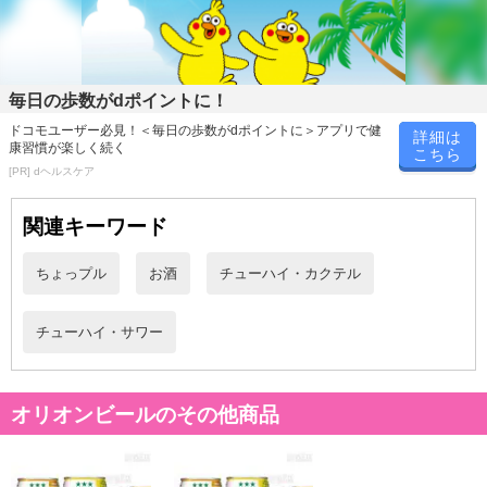
■
その他共通および商品カテゴリー別注意事項（※必ずご確認くだ
さい）
毎日の歩数がdポイントに！
こちらの情報は
2026-07-09 14:08:36.0
での情報となります。
ドコモユーザー必見！＜毎日の歩数がdポイントに＞アプリで健
詳細は
康習慣が楽しく続く
こちら
[PR] dヘルスケア
関連キーワード
ちょっプル
お酒
チューハイ・カクテル
チューハイ・サワー
オリオンビールのその他商品