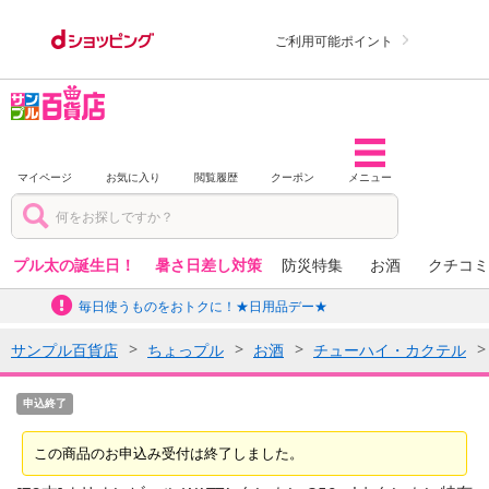
ご利用可能ポイント
マイページ
お気に入り
閲覧履歴
クーポン
メニュー
プル太の誕生日！
暑さ日差し対策
防災特集
お酒
クチコミ
毎日使うものをおトクに！★日用品デー★
サンプル百貨店
ちょっプル
お酒
チューハイ・カクテル
申込終了
この商品のお申込み受付は終了しました。