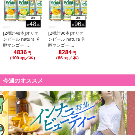
[2種計48本]オリオ
[2種計96本]オリオ
ンビール natura 芳
ンビール natura 芳
醇マンゴー ...
醇マンゴー ...
4836
8284
円
円
（100
／本）
（86
／本）
.8円
.3円
今週のオススメ