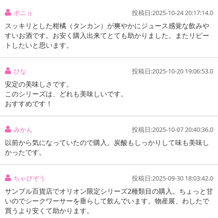
ポニョ
投稿日:2025-10-24 20:17:14.0
スッキリとした柑橘（タンカン）が爽やかにジュース感覚な飲みや
すいお酒です。お安く購入出来てとても助かりました。またリピー
トしたいと思います。
ひな
投稿日:2025-10-20 19:06:53.0
安定の美味しさです。
このシリーズは、どれも美味しいです。
注意事項
おすすめです！
お申込みの際は 「商品情報」に記載されている「注意事項」を
必ずご確認ください。
みかん
投稿日:2025-10-07 20:40:36.0
以前から気になっていたので購入。炭酸もしっかりして味も美味し
【キャンセルについて】
かったです。
※お申込み後のキャンセルはお受けできません。
記載されている内容を必ずご確認いただき、お届けする商品セット
ちゃびぞう
投稿日:2025-09-30 18:03:42.0
にご納得いただきましたうえでお申し込みください。
サンプル百貨店でオリオン限定シリーズ2種類目の購入。ちょっと甘
※パッケージ変更や商品リニューアル(成分など含む)等により、参考
いのでシークワーサーを垂らして飲んでいます。物産展、わしたで
の掲載画像や画像内のバーコードなど、お届け商品と多少異なる場
買うより安くて助かります。
合がございます。