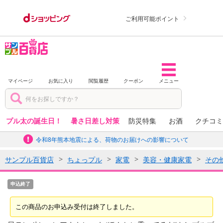
ご利用可能ポイント
マイページ
お気に入り
閲覧履歴
クーポン
メニュー
プル太の誕生日！
暑さ日差し対策
防災特集
お酒
クチコミ
令和8年熊本地震による、荷物のお届けへの影響について
サンプル百貨店
ちょっプル
家電
美容・健康家電
その
申込終了
この商品のお申込み受付は終了しました。