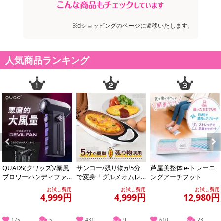
※dショッピングのページに遷移いたします。
人気商品ランキング
Previous
Next
QUADS(クワッズ)/暴風
サンコー/残り物が5分
芦屋美整体 e-トレーニ
ブロワーハンディファ
で変身「グルメオムレ
ングアーチフット
ン「デビルファン」(10
ツメーカー」/MEAMKL
お試し費用
お試し費用
お試し費用
0段階+...
SWH
4,999円
4,999円
12,980円
175
5
431
9
610
23