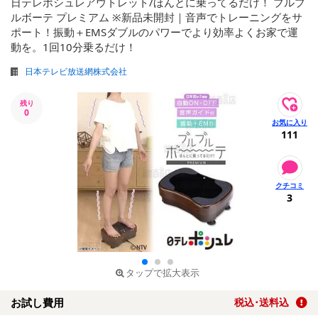
日テレポシュレアウトレット/ほんとに乗ってるだけ！ ブルブ
ルボーテ プレミアム ※新品未開封｜音声でトレーニングをサ
ポート！振動＋EMSダブルのパワーでより効率よくお家で運
動を。1回10分乗るだけ！
日本テレビ放送網株式会社
残り
0
111
3
タップで拡大表示
お試し費用
税込･送料込