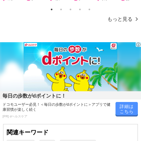
1
2
3
4
5
もっと見る
毎日の歩数がdポイントに！
ドコモユーザー必見！＜毎日の歩数がdポイントに＞アプリで健
詳細は
康習慣が楽しく続く
こちら
[PR] dヘルスケア
関連キーワード