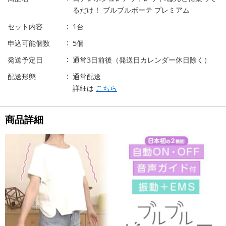
るだけ！ ブルブルボーテ プレミアム
セット内容
1台
申込可能個数
5個
発送予定日
通常3日前後（発送日カレンダー休日除く）
配送形態
通常配送
詳細は
こちら
商品詳細