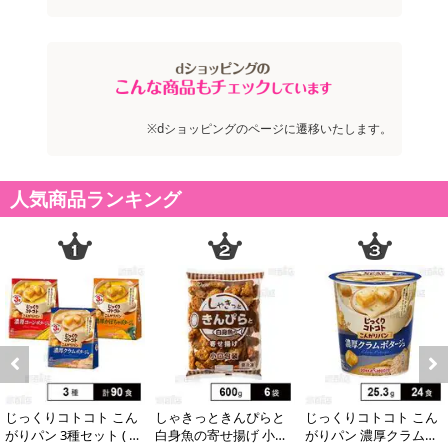
合がございます。
また、[新たな加工食品の原料原産地表示制度]の経過措置期間の終
了により、商品詳細内に記載の原産国・原材料の表記が旧表記の場
合がございます。
あらかじめご了承いただいた上でお申込みください。なお、本理由
※dショッピングのページに遷移いたします。
によるお申込み後のキャンセル・返品交換は対応いたしかねます。
【お支払いについて】
人気商品ランキング
※送料はお試し費用に含まれております。
※お支払い方法は、電話料金合算払い、クレジットカード、dポイン
トの利用となります。
【発送・お届け・商品について】
※お申込み頂きました商品の同梱、お届けの日時指定はいたしかね
ます。
※お客様のご都合でお受取りいただけない場合、商品の再発送や返
金はいたしかねます。
Previous
Next
また、お届け日時のご指定は、お受けできません。宅配業者からの
じっくりコトコト こん
しゃきっときんぴらと
じっくりコトコト こん
不在票にてご対応ください。
がりパン 3種セット ( 濃
白身魚の寄せ揚げ 小口
がりパン 濃厚クラムポ