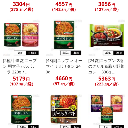
3304
4557
3056
円
円
円
（275
／袋）
（142
／個）
（127
／袋）
.4円
.5円
.4円
[2種計48袋]ニップ
[48個]ニップン オー
[24袋]ニップン 2種
ン 明太子カルボナ
マイ ナポリタン 24
のグリル＆彩り野菜
ーラ 220g / ...
0g
カレー 330g ...
4660
5179
5363
円
円
円
（97
／個）
（107
／袋）
（223
／袋）
.1円
.9円
.5円