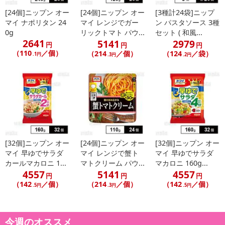
[24個]ニップン オー
[24個]ニップン オー
[3種計24袋]ニップ
マイ ナポリタン 24
マイ レンジでガー
ン パスタソース 3種
0g
リックトマト パウ...
セット ( 和風...
2641
5141
2979
円
円
円
（110
／個）
（214
／個）
（124
／袋）
.1円
.3円
.2円
[32個]ニップン オー
[24個]ニップン オー
[32個]ニップン オー
マイ 早ゆでサラダ
マイ レンジで蟹ト
マイ 早ゆでサラダ
カールマカロニ 1...
マトクリーム パウ...
マカロニ 160g...
4557
5141
4557
円
円
円
（142
／個）
（214
／個）
（142
／個）
.5円
.3円
.5円
今週のオススメ