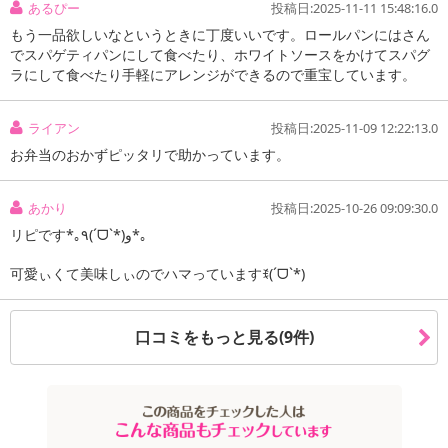
こちらの商品はクール便(冷凍)でのお届けとなります。確実に受
あるぴー
投稿日:2025-11-11 15:48:16.0
け取りが可能な方のみお申し込みください。
もう一品欲しいなというときに丁度いいです。ロールパンにはさん
※こちらの商品は、沖縄・離島地域またはクール便でのお届けが出
でスパゲティパンにして食べたり、ホワイトソースをかけてスパグ
ラにして食べたり手軽にアレンジができるので重宝しています。
来ない地域の方は、お申込みいただけませんので、ご了承ください
ませ。
ライアン
投稿日:2025-11-09 12:22:13.0
※配送時に、ご不在でお受け取りいただけなかった場合、通常より
お弁当のおかずピッタリで助かっています。
保管期間が短くなっておりますので、お早目に配送業者へ再配達を
ご連絡ください。
あかり
投稿日:2025-10-26 09:09:30.0
※保管期間切れにより返送となった場合は、配送元に返送となりま
リピです*｡٩(ˊᗜˋ*)و*｡
す。お申込みは、キャンセル返金とさせていただきます。
※クロネコメンバーズへご登録いただきましても「再配達依頼・お
可愛ぃくて美味しぃのでハマっていますꉂ(ˊᗜˋ*)
届け日変更」をお受けが出来ません。
【キャンセルについて】
口コミをもっと見る(9件)
※お申込み後のキャンセルはお受けできません。
記載されている内容を必ずご確認いただき、お届けする商品セット
にご納得いただきましたうえでお申し込みください。
※パッケージ変更や商品リニューアル(成分など含む)等により、参考
の掲載画像や画像内のバーコードなど、お届け商品と多少異なる場