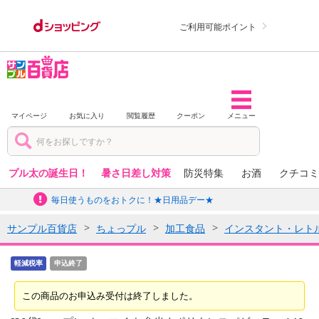
ご利用可能ポイント
マイページ
お気に入り
閲覧履歴
クーポン
メニュー
プル太の誕生日！
暑さ日差し対策
防災特集
お酒
クチコミ
毎日使うものをおトクに！★日用品デー★
サンプル百貨店
ちょっプル
加工食品
インスタント・レト
軽減税率
申込終了
この商品のお申込み受付は終了しました。