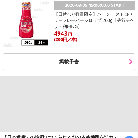
2026-08-09 19:00:00.0 START
【日替わり数量限定】ハーシー ストロベ
リーフレーバーシロップ 260g【先行チケ
ット利用NG】
4943
円
(206
円
／本)
掲載予告
「日本遺産」の坑洞でつくられる幻の本格焼酎を訪ねて