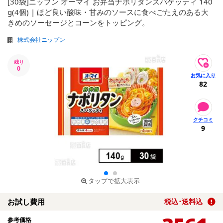
[30袋]ニップン オーマイ お弁当ナポリタンスパゲッティ 140
g(4個) | ほど良い酸味・甘みのソースに食べごたえのある大
きめのソーセージとコーンをトッピング。
株式会社ニップン
残り
0
82
9
タップで拡大表示
お試し費用
税込･送料込
参考価格