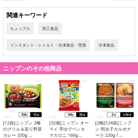
■
その他共通および商品カテゴリー別注意事項（※必ずご確認くだ
関連キーワード
さい）
ちょっプル
加工食品
こちらの情報は
2026-07-09 14:08:36.0
での情報となります。
インスタント・レトルト・冷凍食品・惣菜
冷凍食品
ニップンのその他商品
[12袋]ニップン 2種
[32個]ニップン オー
[2種計24袋]ニップ
のグリル＆彩り野菜
マイ 早ゆでペンネ
ン 明太子カルボナ
カレー 330g ...
マカロニ 160g...
ーラ 220g / ...