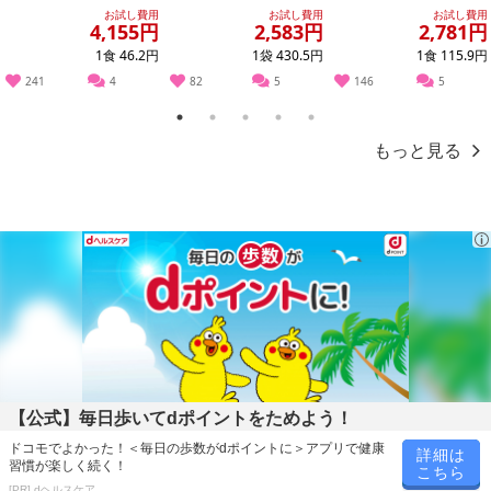
厚コーンポタージュ /
包装 600g
タージュ カップ 25.3g
※発送予定日は前後する場合がございます。また商品によって発送
お試し費用
お試し費用
お試し費用
濃厚か...
4,155円
2,583円
2,781円
日が異なります。
1食 46.2円
1袋 430.5円
1食 115.9円
※dショッピングサンプル百貨店よりお届けする商品は、ご利用いた
241
4
82
5
146
5
だいた後のご感想をいただくことを目的としており、転売等は固く
禁じます。
1
2
3
4
5
転売等、目的以外での利用が確認された場合は、サービス利用を停
もっと見る
止させていただきます。
発送日カレンダー
【公式】毎日歩いてdポイントをためよう！
ドコモでよかった！＜毎日の歩数がdポイントに＞アプリで健康
詳細は
習慣が楽しく続く！
休業日
こちら
[PR] dヘルスケア