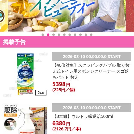
掲載予告
【日清やみつきオイルアジアンパクチー】
2026-08-10 00:00:00.0 START
【40倍対象】スクラビングバブル 取り替
え式トイレ用スポンジクリーナー スゴ落
ちパッド 替え
5398
円
(225
円
／個)
2026-08-10 00:00:00.0 START
【3本組】ウルトラ蟻退治500ml
6380
円
(2126
.7円
／本)