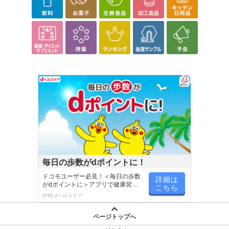
【お支払いについて】
※送料はお試し費用に含まれております。
※お支払い方法は、電話料金合算払い、クレジットカード、dポイン
トの利用となります。
【発送・お届け・商品について】
※お申込み頂きました商品の同梱、お届けの日時指定はいたしかね
ます。
※会員様のご都合でお受取りいただけない場合、商品の再発送や返
金はいたしかねます。
また、お届け日時のご指定は、お受けできません。宅配業者からの
不在票にてご対応ください。
※発送予定日は前後する場合がございます。また商品によって発送
毎日の歩数がdポイントに！
日が異なります。
ドコモユーザー必見！＜毎日の歩数
詳細は
※dショッピングサンプル百貨店よりお届けする商品は、ご利用いた
がdポイントに＞アプリで健康習慣
こちら
が楽しく続く
だいた後のご感想をいただくことを目的としており、転売等は固く
[PR] dヘルスケア
禁じます。
ページトップへ
転売等、目的以外での利用が確認された場合は、サービス利用を停