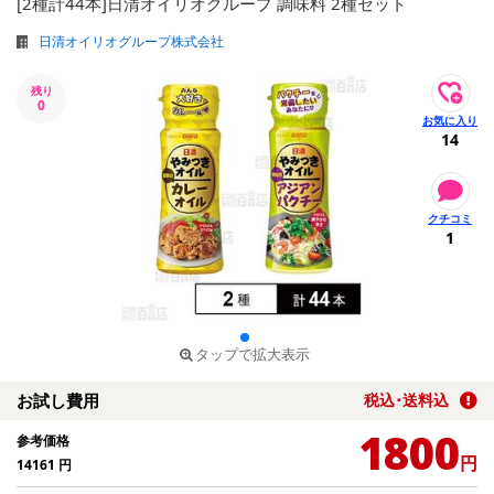
[2種計44本]日清オイリオグループ 調味料 2種セット
日清オイリオグループ株式会社
残り
0
14
1
タップで拡大表示
お試し費用
税込･送料込
1800
参考価格
円
14161
円