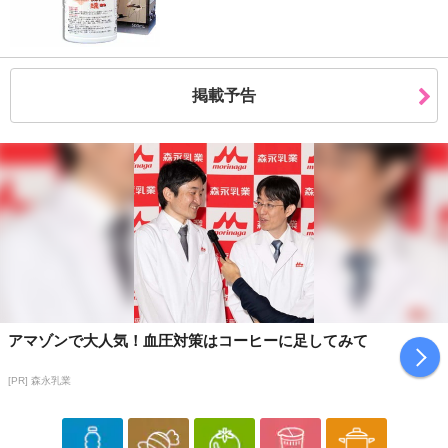
注意事項
お申込みの際は 「商品情報」に記載されている「注意事項」を
掲載予告
必ずご確認ください。
【キャンセルについて】
※お申込み後のキャンセルはお受けできません。
記載されている内容を必ずご確認いただき、お届けする商品セット
にご納得いただきましたうえでお申し込みください。
※パッケージ変更や商品リニューアル(成分など含む)等により、参考
の掲載画像や画像内のバーコードなど、お届け商品と多少異なる場
合がございます。
また、[新たな加工食品の原料原産地表示制度]の経過措置期間の終
アマゾンで大人気！血圧対策はコーヒーに足してみて
了により、商品詳細内に記載の原産国・原材料の表記が旧表記の場
合がございます。
[PR] 森永乳業
あらかじめご了承いただいた上でお申込みください。なお、本理由
によるお申込み後のキャンセル・返品交換は対応いたしかねます。