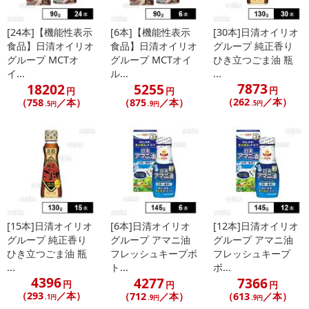
次利用を固く禁じます。
[24本]【機能性表示
[6本]【機能性表示
[30本]日清オイリオ
食品】日清オイリオ
食品】日清オイリオ
グループ 純正香り
【日清やみつきオイル カレーオイル】
グループ MCTオ
グループ MCTオイ
ひき立つごま油 瓶
日清やみつきオイルは、いつもの料理を、かけるだけで簡単にみん
イ...
ル...
...
なが大好きな「やみつき味」にしてしまう調味料です。
7873
18202
5255
円
円
円
料理の仕上げにかけたり、油として炒め物や焼き物に使ってももち
（262
／本）
（758
／本）
（875
／本）
.5円
.5円
.9円
ろんOK。
塩や砂糖が入っていないので、食べている途中でかけて味変に使っ
ても、料理の味は濃くせずに、やみつく風味だけをプラスできま
す。
常温で保管可能ですので、食卓において、いろいろな料理に気軽に
かけてお使いください。
カレーオイルは、ピラフやうどん、野菜炒めなどにもおすすめで
す。
[15本]日清オイリオ
[6本]日清オイリオ
[12本]日清オイリオ
グループ 純正香り
グループ アマニ油
グループ アマニ油
ひき立つごま油 瓶
フレッシュキープボ
フレッシュキープ
【日清やみつきオイル アジアンパクチー】
...
ト...
ボ...
日清やみつきオイルは、いつもの料理を、かけるだけで簡単にみん
4396
4277
7366
円
円
円
なが大好きな「やみつき味」にしてしまう調味料です。
（293
／本）
（712
／本）
（613
／本）
.1円
.9円
.9円
料理の仕上げにかけたり、油として炒め物や焼き物に使ってももち