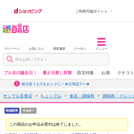
ご利用可能ポイント
マイページ
お気に入り
閲覧履歴
クーポン
メニュー
プル太の誕生日！
暑さ日差し対策
防災特集
お酒
クチコミ
毎日使うものをおトクに！★日用品デー★
サンプル百貨店
ちょっプル
食品・調味料
調味料・ドレッ
軽減税率
申込終了
この商品のお申込み受付は終了しました。