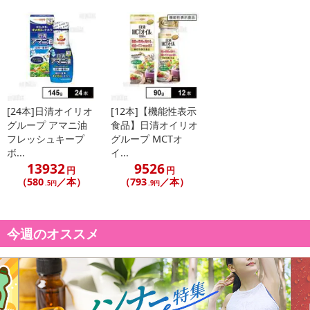
ろんOK。
塩や砂糖が入っていないので、食べている途中でかけて味変に使っ
ても、料理の味は濃くせずに、やみつく風味だけをプラスできま
す。
常温で保管可能ですので、食卓において、いろいろな料理に気軽に
かけてお使いください。
アジアンパクチーは、サラダや焼きそば、スープなど、いつもの料
[24本]日清オイリオ
[12本]【機能性表示
理をエスニック風にしたいときにおすすめです。
グループ アマニ油
食品】日清オイリオ
フレッシュキープ
グループ MCTオ
ボ...
イ...
13932
9526
円
円
（580
／本）
（793
／本）
.5円
.9円
【日清やみつきオイル カレーオイル】
今週のオススメ