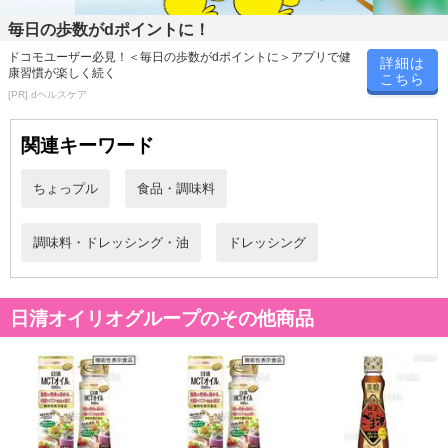
毎日の歩数がdポイントに！
ドコモユーザー必見！＜毎日の歩数がdポイントに＞アプリで健
詳細は
康習慣が楽しく続く
こちら
[PR] dヘルスケア
関連キーワード
ちょっプル
食品・調味料
調味料・ドレッシング・油
ドレッシング
本商品は沖縄・離島へのお届けはできませんので、ご了承くださ
日清オイリオグループのその他商品
い。
これらの画像は日清オイリオグループ株式会社が作成・提供したも
のです
本サイトに掲載されているすべての画像の著作権は日清オイリオグ
ループ株式会社に帰属しており、無断での複製、転載、転用等の二