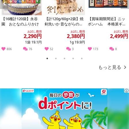
Previous
Next
【16種計120袋】永谷
【計120g/60g×2袋】焼
【賞味期限間近】ニッ
園 おとなのふりかけ
剣先いか 昔ながらのお
ポンハム 本格派ギフ
つまみ珍味 イカ好きに
ト(NH-319)
お試し費用
お試し費用
お試し費用
はたま...
2,290円
2,380円
2,499円
1袋 19.1円
1g 19.9円
806
76
52
3
173
8
1
2
3
4
5
もっと見る