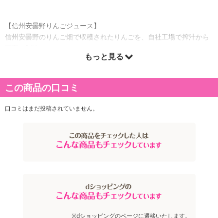
【信州安曇野りんごジュース】
信州安曇野のりんご畑で収穫されたりんごを、自社工場で搾汁から
丁寧に製造しています。
もっと見る
【山梨のももジュース】
山梨県産の桃を使用した果汁100％ジュース。
この商品の口コミ
桃の香りと甘さがほどよいやさしい味わいです。
口コミはまだ投稿されていません。
【和歌山のみかんジュース】
和歌山県産の温州みかんを使用した果汁100％ジュース。
うんしゅうみかんのさわやかな味わいをご堪能いただけます。
【信州のぶどうジュース】
信州産の2種類のぶどうをおいしくブレンド。
コンコードの深い味わいと、ナイアガラの香り豊な甘さのバランス
が程よいぶどうジュースです。
【信州の和梨ジュース】
※dショッピングのページに遷移いたします。