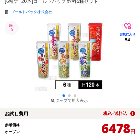
[6種計120本]ゴールドパック 飲料6種セット
ゴールドパック株式会社
残り
0
54
タップで拡大表示
お試し費用
税込･送料込
6478
参考価格
円
オープン