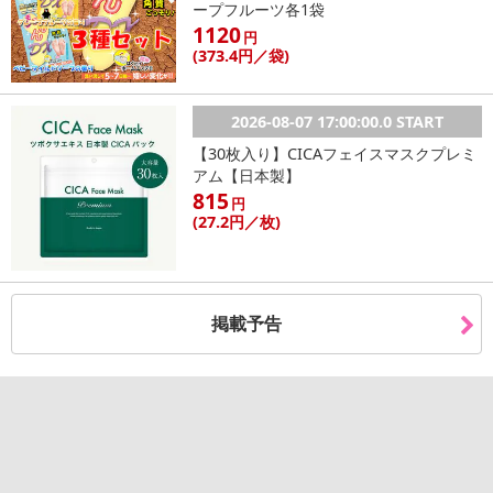
ープフルーツ各1袋
1120
円
(373
.4円
／袋)
2026-08-07 17:00:00.0 START
【30枚入り】CICAフェイスマスクプレミ
アム【日本製】
815
円
(27
.2円
／枚)
掲載予告
【信州のぶどうジュース】