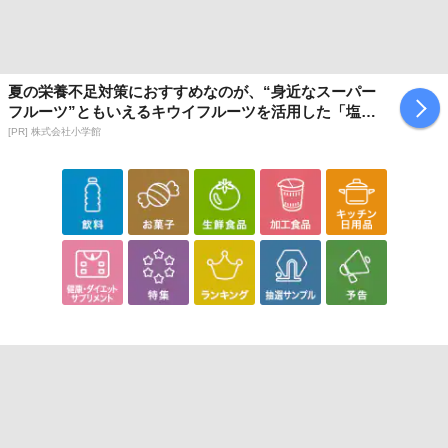
夏の栄養不足対策におすすめなのが、“身近なスーパー
フルーツ”ともいえるキウイフルーツを活用した「塩キ
ウイ」
[PR] 株式会社小学館
【信州の和梨ジュース】