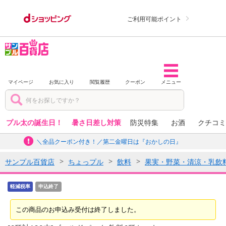
ご利用可能ポイント
マイページ
お気に入り
閲覧履歴
クーポン
メニュー
プル太の誕生日！
暑さ日差し対策
防災特集
お酒
クチコミ
＼全品クーポン付き！／第二金曜日は『おかしの日』
サンプル百貨店
ちょっプル
飲料
果実・野菜・清涼・乳飲
軽減税率
申込終了
この商品のお申込み受付は終了しました。