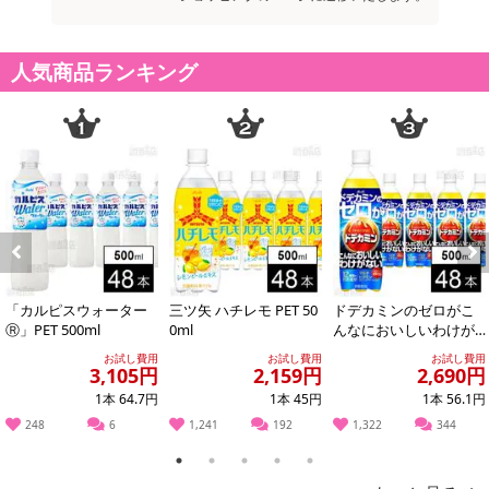
信州産の和梨(日本なし)をおいしくブレンド。
和梨特有のさわやかな風味が夏のおやつにぴったりです。
人気商品ランキング
【福岡あまおう】
イチゴの一大生産地、福岡県で有名な品種のあまおうを使用してい
ます。
あまおうはその名のとおり、 あかい、まるい、おおきい、うまいの
四拍子揃った、大粒で甘いイチゴの王様です。
凍らせてシャーベットとして召し上がれます！
清涼感あふれるシャリシャリの食感をお楽しみください。
Previous
Next
「カルピスウォーター
三ツ矢 ハチレモ PET 50
ドデカミンのゼロがこ
アレルギー表示:
Ⓡ」PET 500ml
0ml
んなにおいしいわけが
ない PET 500ml
【信州安曇野りんごジュース】
お試し費用
お試し費用
お試し費用
3,105円
2,159円
2,690円
りんご
1本 64.7円
1本 45円
1本 56.1円
【山梨のももジュース】
もも
248
6
1,241
192
1,322
344
1
2
3
4
5