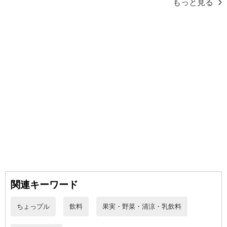
もっと見る
【信州安曇野りんごジュース】
関連キーワード
ちょっプル
飲料
果実・野菜・清涼・乳飲料
【山梨のももジュース】