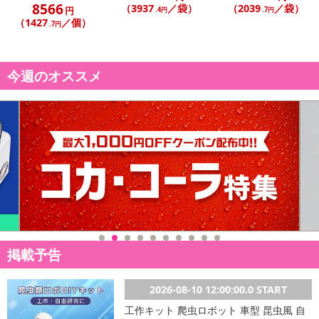
8566
（3937
／袋）
（2039
／袋）
円
.4円
.7円
（1427
／個）
.7円
今週のオススメ
掲載予告
2026-08-10 12:00:00.0 START
工作キット 爬虫ロボット 車型 昆虫風 自