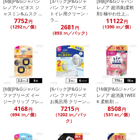
[6個]P&Gジャパン
[3パック]P&Gジャ
[8個]P&Gジャパン
レノアハピネス ジ
パン ファブリーズ
レノア 超消臭(柔軟
ャスミン&ムスク ...
トイレ用クリーン・
剤) 極やわ仕上...
【発送・お届け・商品について】
7752
11122
ラ...
円
円
2681
※お申込み頂きました商品の同梱、お届けの日時指定はいたしかね
（1292
／個）
（1390
／個）
円
円
.3円
（893
／パック）
ます。
.7円
※会員様のご都合でお受取りいただけない場合、商品の再発送や返
金はいたしかねます。
また、お届け日時のご指定は、お受けできません。宅配業者からの
不在票にてご対応ください。
※発送予定日は前後する場合がございます。また商品によって発送
日が異なります。
※dショッピングサンプル百貨店よりお届けする商品は、ご利用いた
[6個]P&Gジャパン
[6パック]P&Gジャ
[16個]P&Gジャパン
だいた後のご感想をいただくことを目的としており、転売等は固く
ファブリーズ イー
パン ファブリーズ
レノア 超消臭1WEE
禁じます。
ジークリップ フレ...
お風呂用 クリーン...
K 柔軟剤 ...
転売等、目的以外での利用が確認された場合は、サービス利用を停
4168
7215
8508
円
円
円
止させていただきます。
（694
／個）
（1202
／パッ
（531
／個）
.7円
.5円
.8円
ク）
発送日カレンダー