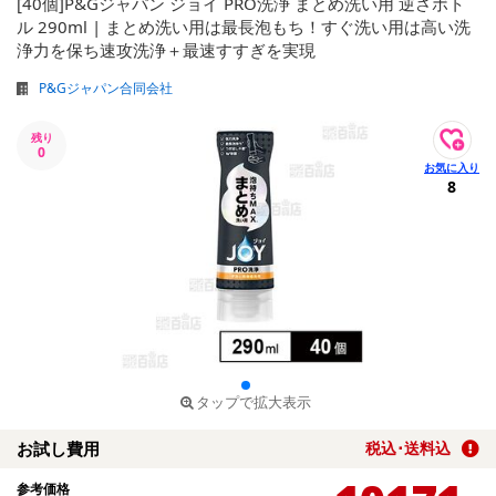
[40個]P&Gジャパン ジョイ PRO洗浄 まとめ洗い用 逆さボト
ル 290ml | まとめ洗い用は最長泡もち！すぐ洗い用は高い洗
浄力を保ち速攻洗浄＋最速すすぎを実現
P&Gジャパン合同会社
残り
0
8
タップで拡大表示
お試し費用
税込･送料込
参考価格