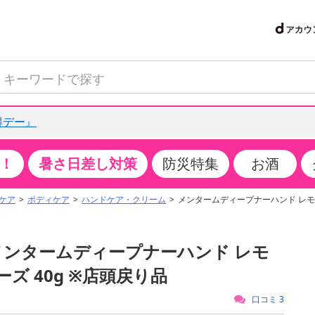
得デー』
！
暑さ日差し対策
防災特集
お酒
て見る
特設コーナー
食品・調味料
生鮮食品
お菓子
アイス・スイーツ
飲料
お酒
洗剤
キッチン・日用品
健康・ダイエット
医薬品・医薬部外
インテリア・家具
ファッション
家電
ベビー・キッズ・
ペット用品
加工食品
ヘアケア・ボディ
ビューティーケア
特集一覧
ケア
ボディケア
ハンドケア・クリーム
メンタームディープナーハンド レモン＆
クチコミで選ばれた人気商品
米・雑穀
肉・肉加工品
スナック菓子
アイスクリーム・シャーベット
水・ミネラルウォーター・炭酸水
ビール・発泡酒・新ジャンル
キッチン・台所用洗剤
掃除用具
健康食品・飲料
第二類医薬品
収納用品
トップス
生活家電
ベビーおむつ・トイレ用品
犬用品
カップ麺・乾麺・パスタ
ヘアケア・スタイリング
スキンケア・基礎化粧品
パン・シリアル・コーンフレーク
魚介類・シーフード・水産加工品
クッキー・クラッカー
ケーキ・スイーツ
お茶・紅茶（ソフトドリンク）
ワイン
洗濯用洗剤・柔軟剤・漂白剤
洗濯用品
ダイエット
指定第二類医薬品
寝具・布団
ボトムス
キッチン家電
授乳グッズ
猫用品
インスタント・レトルト・冷凍食品・惣菜
ボディケア
ベースメイク・メイクアップ・ネイル
社 メンタームディープナーハンド レモ
サンプリング
チーズ・ヨーグルト・乳製品・卵
フルーツ・果物・果物加工品
キャンディ・ガム・タブレット
お菓子・スイーツギフト
コーヒー（ソフトドリンク）
日本酒・焼酎
バス・お風呂用洗剤
トイレ・バス用品
サプリメント
第三類医薬品
マット・カーペット・クッション
シューズ
冷房・暖房器具・空調
食事グッズ
その他 ペット用品
ナチュラル・オーガニックコスメ
ーズ 40g ※店頭戻り品
抽選サンプル
調味料・ドレッシング・油
野菜・きのこ
せんべい・米菓
果実・野菜・清涼・乳飲料
洋酒・リキュール
トイレ用洗剤
タオル
美容サプリメント・ドリンク
医薬部外品
テーブル・デスク・カウンター
バッグ
美容・健康家電
ベビー用品・雑貨
香水・アロマ
口コミ 3