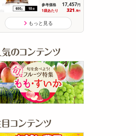
17,457
オープ
参考価格
参考価格
円
321
127
1袋あたり
1食あたり
.9
.
円
もっと見る