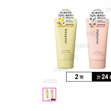
お酒
洗剤
キッチン・日用品
ヘアケア・ボディケア
ビューティーケア
健康・ダイエット・サプリメント
医薬品・医薬部外品
インテリア・家具・収納・寝具
8月06日18時00分 ～
08月06日18時00分 ～
ファッション
ル
ちょっプル
3
0
家電
 いつものおみそ汁 13種セット
しゃきっときんぴらと白身魚の寄せ揚
ベビー・キッズ・マタニティ
口包装 600g
ペット用品
提供数 27
提供数 1
資格・学習
お試し費用
お試し費用
14,882
4,15
円
掲載予告