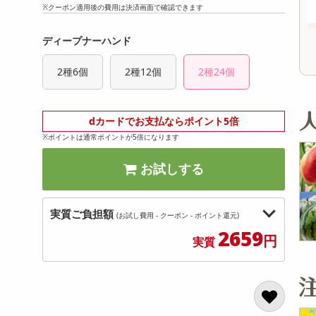
※クーポン適用後の費用は決済画面で確認できます
,638
5,819
参考価格
円
円
346
430
1袋あたり
.4
.5
円
円
ディープナーハンド
2種6個
2種12個
2種24個
dカードでお支払ならポイント5倍
※ポイントは通常ポイントが5倍になります
お試しする
実質ご負担額
(お試し費用 - クーポン - ポイント還元)
2659
円
実質