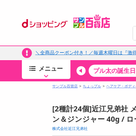
＼全商品クーポン付き！／毎週木曜日は『激
メニュー
ちょっプルカテゴリ
キッチン・日用品
食品
プル太の誕生日
すべ
食品・調味料
サンプル百貨店
ちょっプル
ヘアケア・ボディ
生鮮食品
加工食品
[2種計24個]近江兄弟
お菓子
ン＆ジンジャー 40g / ロ
アイス・スイーツ
株式会社近江兄弟社
飲料