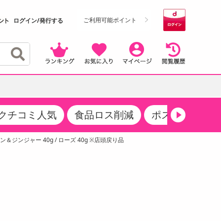
ご利用可能ポイント
ログイン/発行する
クチコミ人気
食品ロス削減
ポストにお届け
クーポン
・サプリメント
品
・収納・寝具
マタニティ
ケア
商品限定クーポン
ジンジャー 40g / ローズ 40g ※店頭戻り品
食品ギフト
おつまみ
ココア・チョコレート飲料
その他 アルコール飲料
弁当箱・水筒・弁当グッズ
下着・ルームウェア
その他 食品
製菓・製パン材料
飲料ギフト
生活雑貨
メンズ
その他 お菓子・スイーツ
その他 飲料
スポーツ・アウトドア用品
ベビー・キッズ
介護用品
レッグウェア