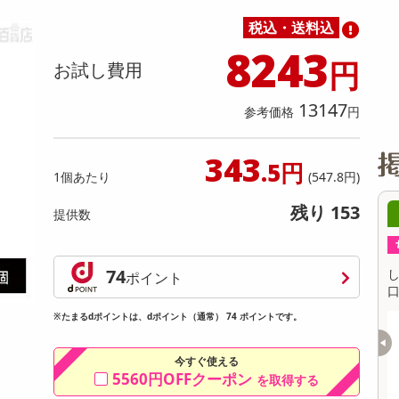
缶詰・瓶詰・ジャム・はちみつ
ミールキット
チョコレート
トクホ
果実酒・梅酒
住居用洗剤
日用品
スポーツサプリメント・ドリンク
チェア・ソファ
財布・小物
パソコン・プリンター・パソコン周辺機器
家具・寝具
税込・送料込
料理の素
ナッツ・ドライフルーツ
栄養ドリンク・エナジードリンク
チューハイ・カクテル
洗剤ギフト
ヘルスケア・衛生用品
健康グッズ
インテリア雑貨
時計
記録メディア・メモリーカード
マタニティ
8243
乾物・海苔・粉物
ゼリー・プリン
お茶・紅茶（茶葉）
ノンアルコール飲料
その他 洗剤
キッチン雑貨・食器・消耗品
アウトドア・イベント用品・DIY・工具
アクセサリー
その他 ベビー・キッズ・マタニティ
スマートフォン・携帯電話・タブレットアクセ
円
お試し費用
リー
カレー・シチュー
和菓子
コーヒー(豆・インスタント）
ビール・ワイン・お酒ギフト
調理器具・鍋・包丁
その他 インテリア・家具
ファッション雑貨
電池
13147
参考価格
円
電球・蛍光灯・照明
AV機器
343
.5円
1個あたり
(547.8円)
その他 家電
残り 153
08月06日18時00分 ～
08月0
提供数
ちょっプル
ちょっプル
38
5
51
5
74
げ 小
しゃきっときんぴらと白身魚の寄せ揚げ 小
しゃきっときん
ポイント
口包装 600g
口包装 600g
※たまるdポイントは、dポイント（通常） 74 ポイントです。
19
提供数 98
お試し費用
6
2,583
今すぐ使える
円
円
5560円OFFクーポン
を取得する