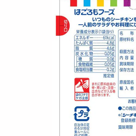
[12個]はごろもフー
[12個]はごろもフー
ズ シーチキンSmile
ズ はごろも シーチ
L...
キンSm...
2073
2073
円
円
[60個]はごろもフー
[48個]はごろもフー
ズ はごろも煮Every
ズ はごろも煮Every
パ...
パ...
8030
6644
円
円