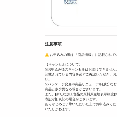
[3セット]はごろもフ
[2セット]はごろもフ
ーズ バラエティシー
ーズ バラエティシー
フードギ...
フードギ...
注意事項
7555
5398
円
円
お申込みの際は 「商品情報」に記載されて
【キャンセルについて】
※お申込み後のキャンセルはお受けできません
記載されている内容を必ずご確認いただき、お
い。
※パッケージ変更や商品リニューアル(成分な
商品と多少異なる場合がございます。
また、[新たな加工食品の原料原産地表示制度
表記が旧表記の場合がございます。
あらかじめご了承いただいた上でお申込みくだ
いたしかねます。