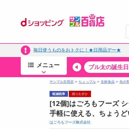
毎日使うものをおトクに！★日用品デー★
メニュー
ちょっプルカテゴリ
キッチン・日用品
食品
プル太の誕生日
すべ
食品・調味料
サンプル百貨店
ちょっプル
生鮮食品
魚介
生鮮食品
軽減税率
残りわずか
加工食品
[12個]はごろもフーズ シー
お菓子
手軽に使える、ちょうど
アイス・スイーツ
はごろもフーズ株式会社
飲料