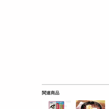
オープン
参考価格
円
225
1個あたり
5
円
円
関連商品