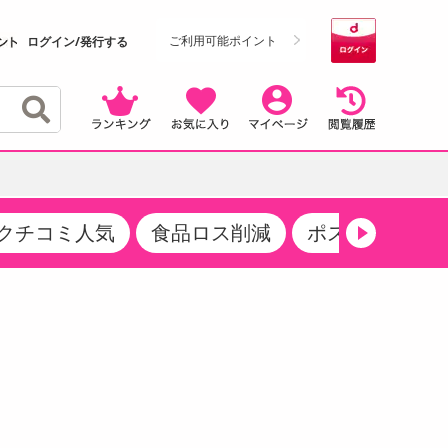
ご利用可能ポイント
ログイン/発行する
クチコミ人気
食品ロス削減
ポストにお届け
クーポン
・サプリメント
品
・収納・寝具
マタニティ
ケア
商品限定クーポン
食品ギフト
おつまみ
ココア・チョコレート飲料
その他 アルコール飲料
弁当箱・水筒・弁当グッズ
下着・ルームウェア
その他 食品
製菓・製パン材料
飲料ギフト
生活雑貨
メンズ
その他 お菓子・スイーツ
その他 飲料
スポーツ・アウトドア用品
ベビー・キッズ
介護用品
レッグウェア