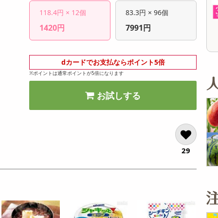
オープン
オープン
参考価格
参考価格
118.4円 × 12個
83.3円 × 96個
2,126
1,610
1本あたり
1本あたり
.7
円
円
1420円
7991円
dカードでお支払ならポイント5倍
※ポイントは通常ポイントが5倍になります
お試しする
29