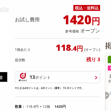
缶詰・瓶詰・ジャム・はちみつ
ミールキット
チョコレート
トクホ
果実酒・梅酒
住居用洗剤
日用品
スポーツサプリメント・ドリンク
チェア・ソファ
財布・小物
パソコン・プリンター・パソコン周辺機器
家具・寝具
税込・送料込
料理の素
ナッツ・ドライフルーツ
栄養ドリンク・エナジードリンク
チューハイ・カクテル
洗剤ギフト
ヘルスケア・衛生用品
健康グッズ
インテリア雑貨
時計
記録メディア・メモリーカード
マタニティ
1420
乾物・海苔・粉物
ゼリー・プリン
お茶・紅茶（茶葉）
ノンアルコール飲料
その他 洗剤
キッチン雑貨・食器・消耗品
アウトドア・イベント用品・DIY・工具
アクセサリー
その他 ベビー・キッズ・マタニティ
スマートフォン・携帯電話・タブレットアクセ
円
お試し費用
リー
カレー・シチュー
和菓子
コーヒー(豆・インスタント）
ビール・ワイン・お酒ギフト
調理器具・鍋・包丁
その他 インテリア・家具
ファッション雑貨
電池
オープン
参考価格
電球・蛍光灯・照明
AV機器
118
.4円
1個あたり
(オープン)
その他 家電
残り 3
0時00分 ～
08月10日00時00分 ～
提供数
ちょっプル
0
0
0
0
13
治500ml
【500ml×3本組】ウイレスセブン スプレー
【
ポイント
タイプ
※たまるdポイントは、dポイント（通常） 13 ポイントです。
提供数 100
提供数 100
お試し費用
お試し費用
6,380
4,830
円
円
数量：
118.4円 × 12個
1420円