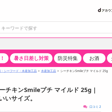
！
暑さ日差し対策
防災特集
お酒
て見る
特設コーナー
食品・調味料
生鮮食品
お菓子
アイス・スイーツ
飲料
お酒
洗剤
キッチン・日用品
健康・ダイエット
医薬品・医薬部外
インテリア・家具
ファッション
家電
ベビー・キッズ・
ペット用品
加工食品
ヘアケア・ボディ
ビューティーケア
特集一覧
類・シーフード・水産加工品
水産加工品
シーチキンSmileプチ マイルド 25g
クチコミで選ばれた人気商品
米・雑穀
肉・肉加工品
スナック菓子
アイスクリーム・シャーベット
水・ミネラルウォーター・炭酸水
ビール・発泡酒・新ジャンル
キッチン・台所用洗剤
掃除用具
健康食品・飲料
第二類医薬品
収納用品
トップス
生活家電
ベビーおむつ・トイレ用品
犬用品
カップ麺・乾麺・パスタ
ヘアケア・スタイリング
スキンケア・基礎化粧品
パン・シリアル・コーンフレーク
魚介類・シーフード・水産加工品
クッキー・クラッカー
ケーキ・スイーツ
お茶・紅茶（ソフトドリンク）
ワイン
洗濯用洗剤・柔軟剤・漂白剤
洗濯用品
ダイエット
指定第二類医薬品
寝具・布団
ボトムス
キッチン家電
授乳グッズ
猫用品
インスタント・レトルト・冷凍食品・惣菜
ボディケア
ベースメイク・メイクアップ・ネイル
チキンSmileプチ マイルド 25g |
サンプリング
チーズ・ヨーグルト・乳製品・卵
フルーツ・果物・果物加工品
キャンディ・ガム・タブレット
お菓子・スイーツギフト
コーヒー（ソフトドリンク）
日本酒・焼酎
バス・お風呂用洗剤
トイレ・バス用品
サプリメント
第三類医薬品
マット・カーペット・クッション
シューズ
冷房・暖房器具・空調
食事グッズ
その他 ペット用品
ナチュラル・オーガニックコスメ
いいサイズ。
抽選サンプル
調味料・ドレッシング・油
野菜・きのこ
せんべい・米菓
果実・野菜・清涼・乳飲料
洋酒・リキュール
トイレ用洗剤
タオル
美容サプリメント・ドリンク
医薬部外品
テーブル・デスク・カウンター
バッグ
美容・健康家電
ベビー用品・雑貨
香水・アロマ
口コミ 2