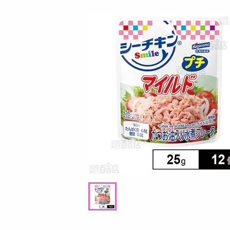
お酒
洗剤
キッチン・日用品
ヘアケア・ボディケア
ビューティーケア
健康・ダイエット・サプリメント
医薬品・医薬部外品
インテリア・家具・収納・寝具
08月10日00時00分 ～
08月10日0
ファッション
ちょっプル
ちょっプル
16
35
0
家電
【40倍対象】スクラビングバブル 取り替え
【3本組】ウルトラ蟻退
ベビー・キッズ・マタニティ
式トイレ用スポンジクリーナー スゴ落ちパ
ッド 替え
ペット用品
提供数 270
資格・学習
お試し費用
5,398
円
掲載予告