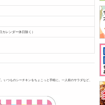
[24個]はごろもフー
[48個]はごろもフー
[96個]はごろもフー
ズ はごろも シーチ
ズ はごろも シーチ
ズ はごろも シーチ
日カレンダー休日除く）
キンSm...
キンSm...
キンSm...
4110
7201
13177
円
円
円
[24個]はごろもフー
[48個]はごろもフー
[96個]はごろもフー
ーズ。いつものシーチキンをちょこっと手軽に。一人前のサラダなど、
ズ シーチキンSmile
ズ シーチキンSmile
ズ シーチキンSmile
L...
L...
L...
4110
7201
13177
円
円
円