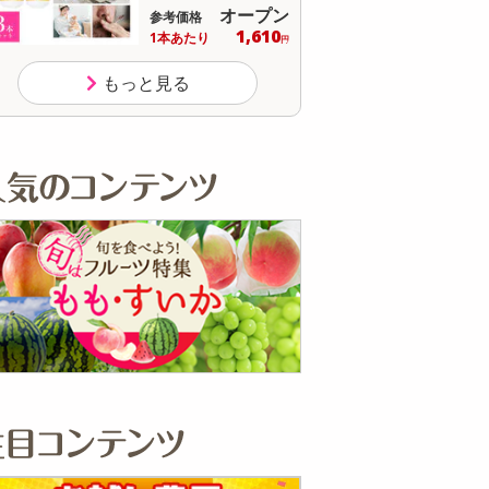
オープン
参考価格
参
236
1個あたり
1個
.2
円
もっと見る