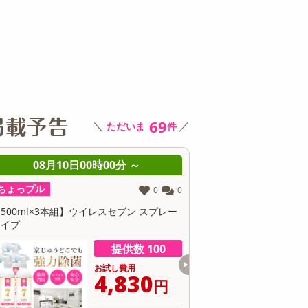
その他 キッチン・日用品
その他 ファッション
サ
69
＼
／
ただいま
件
08月10日08時00分 ～
08月10日08時0
ちょっプル
ちょっプル
15
3
6個入】 ごろごろフィナンシェ (いちじく)
【30個】黄身のしずくバ
抹茶の渋みと卵のコク
提供数 9977
お試し費用
お
1,417
1
円