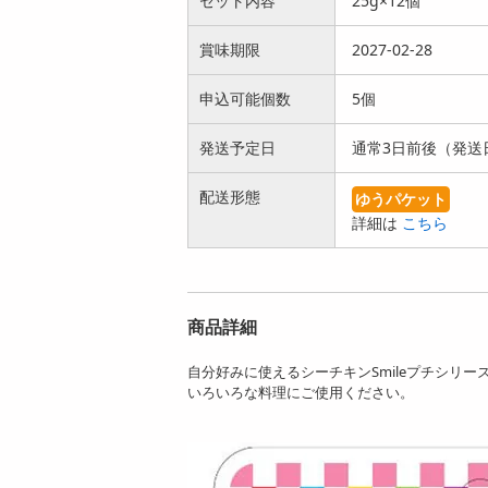
セット内容
25g×12個
賞味期限
2027-02-28
申込可能個数
5個
[24個]はごろもフー
[20個]はごろもフー
ズ シーチキンSmile
ズ ぜんざい 糖質オ
発送予定日
通常3日前後（発送
プチ...
フ 15...
2267
3412
円
円
配送形態
ゆうパケット
詳細は
こちら
商品詳細
[2種計48個]はごろも
[2種計96個]はごろも
自分好みに使えるシーチキンSmileプチシリ
フーズ シーチキンS
フーズ シーチキンS
いろいろな料理にご使用ください。
mil...
mil...
7201
13177
円
円