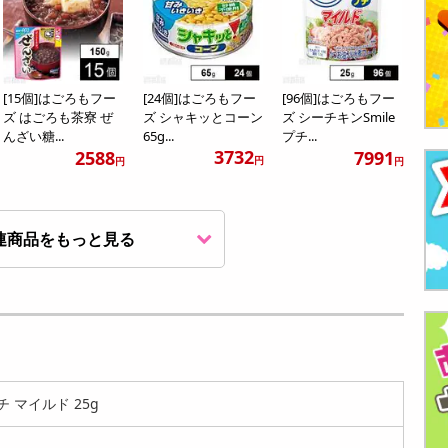
[15個]はごろもフー
[24個]はごろもフー
[96個]はごろもフー
ズ はごろも茶寮 ぜ
ズ シャキッとコーン
ズ シーチキンSmile
んざい糖...
65g...
プチ...
3732
2588
7991
円
円
円
連商品をもっと見る
[48個]はごろもフー
[96個]はごろもフー
[12個]はごろもフー
ズ シーチキンSmile
ズ シーチキンSmile
ズ シーチキンSmile
プチ...
プチ...
プチ...
4557
7991
1420
円
円
円
チ マイルド 25g