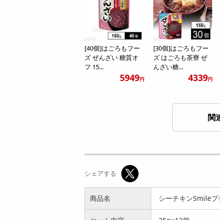
[40個]はごろもフー
[30個]はごろもフー
ズ ぜんざい 糖質オ
ズ はごろも茶寮 ぜ
フ 15...
んざい糖...
5949
4339
円
円
関
[24個]はごろもフー
[48個]はごろもフー
ズ 朝からフルーツ
ズ 朝からフルーツ
シェアする
ヨーグル...
ヨーグル...
4454
7991
円
円
商品名
シーチキンSmileプ