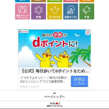
あらかじめご了承いただいた上でお申込みください。なお、本理由
によるお申込み後のキャンセル・返品交換は対応いたしかねます。
【お支払いについて】
※送料はお試し費用に含まれております。
※お支払い方法は、電話料金合算払い、クレジットカード、dポイン
トの利用となります。
【発送・お届け・商品について】
※お申込み頂きました商品の同梱、お届けの日時指定はいたしかね
ます。
※会員様のご都合でお受取りいただけない場合、商品の再発送や返
【公式】毎日歩いてdポイントをためよ
金はいたしかねます。
う！
ドコモでよかった！＜毎日の歩数が
詳細は
また、お届け日時のご指定は、お受けできません。宅配業者からの
dポイントに＞アプリで健康習慣が
こちら
不在票にてご対応ください。
楽しく続く！
[PR] dヘルスケア
※発送予定日は前後する場合がございます。また商品によって発送
日が異なります。
ページトップへ
※dショッピングサンプル百貨店よりお届けする商品は、ご利用いた
だいた後のご感想をいただくことを目的としており、転売等は固く