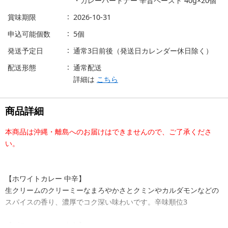
・カレーパートナー 辛旨ペースト 40g×20個
賞味期限
2026-10-31
申込可能個数
5個
発送予定日
通常3日前後（発送日カレンダー休日除く）
配送形態
通常配送
詳細は
こちら
商品詳細
本商品は沖縄・離島へのお届けはできませんので、ご了承くださ
い。
【ホワイトカレー 中辛】
生クリームのクリーミーなまろやかさとクミンやカルダモンなどの
スパイスの香り、濃厚でコク深い味わいです。辛味順位3
【ブラックカレー 中辛】