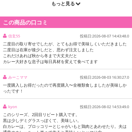
もっと見る
ローストオニオンの香ばしい旨さとブラックペパーや唐辛子などの
スパイスの香りと辛さ、濃厚でコク深い味わいです。辛味順位4
この商品の口コミ
【レッドカレー 中辛】
えびの旨さとクミンやマスタードシードなどのスパイスの香り、濃
信玄55
投稿日:2026-08-07 14:43:48.0
厚でコク深い味わいです。辛味順位3
二度目の取り寄せでしたが、とてもお得で美味しくいただきました
二度目は在庫が後少しだと、思わず注文しました
【カレーパートナー 辛旨ペースト】
これだけあれば秋から冬まで大丈夫だと
3種の唐がらしの辛みにカレーの味わいに合う野菜(ガーリック、ト
カレー大好きな息子は毎日具材を変えて食べてます
マト)の旨みを組み合わせているので、辛みや旨み、香りをカレーに
加えることができます。
みーこママ
投稿日:2026-08-03 16:30:27.0
一度購入しお得だったので再度購入〜全種類食しましたが美味しか
ったです！
原産国(最終加工地):
日本
kyon
投稿日:2026-08-02 14:53:49.0
原材料:
このシリーズ、2回目リピート購入です。
【ホワイトカレー 中辛】
黒は少しデミグラスっぽくて、美味しい。
食用油脂(牛脂豚脂混合油(国内製造)、パーム油)、小麦粉、砂糖、食塩、でんぷん、ホエイパウ
白カレーは、ブロッコリーとじゃがいもと鶏肉とあわせたり。夫は
ダー、デキストリン、ソテーカレーペースト、香辛料、生クリーム、米粉、オニオンパウダ