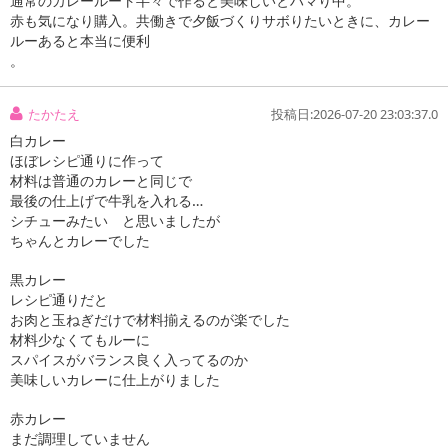
通常のカレールート半々で作ると美味しいとハマり中。
ー、クリーミングパウダー、酵母エキス、玉ねぎ加工品、ポークエキス、チーズパウダー、玉
赤も気になり購入。共働きで夕飯づくりサボりたいときに、カレー
ねぎエキス、ガーリックパウダー、脱脂大豆／調味料(アミノ酸等)、乳化剤、酸味料、香料、酸
ルーあると本当に便利
化防止剤(ビタミンE、ビタミンC)、香辛料抽出物、(一部に乳成分・小麦・大豆・豚肉を含む)
。
【ブラックカレー 中辛】
食用油脂(牛脂豚脂混合油(国内製造)、パーム油)、小麦粉、でんぷん、砂糖、食塩、米粉、カレ
たかたえ
投稿日:2026-07-20 23:03:37.0
ーパウダー、ブラウンルウ、オニオンパウダー、香辛料、玉ねぎ加工品、ごまペースト、トマ
白カレー
トパウダー、果糖、調味油、チキンエキス、チャツネ、焙煎唐がらし、粉末しょう油、脱脂大
ほぼレシピ通りに作って
豆、ガーリックパウダー、香味野菜風味パウダー、酵母エキス、チーズパウダー、ぶどう糖、
材料は普通のカレーと同じで
ローストオニオンパウダー、粉末コーヒー、ぶどう果汁加工品／カラメル色素、調味料(アミノ
最後の仕上げで牛乳を入れる…
酸等)、乳化剤、酸味料、香料、香辛料抽出物、(一部に乳成分・小麦・牛肉・ごま・大豆・鶏
シチューみたい と思いましたが
肉・豚肉を含む)
ちゃんとカレーでした
【レッドカレー 中辛】
黒カレー
食用油脂(牛脂豚脂混合油(国内製造)、パーム油)、小麦粉、カレーパウダー、食塩、砂糖、米
レシピ通りだと
粉、えび風味パウダー、でんぷん、デキストリン、トマトパウダー、クミン、オニオンパウダ
お肉と玉ねぎだけで材料揃えるのが楽でした
ー、ターメリック、ガーリックパウダー、たん白加水分解物、えびエキス、ディル、青唐がら
材料少なくてもルーに
し、トマトケチャップ風調味料、唐がらし、マスタードシード、酵母エキス、ホエイパウダー
スパイスがバランス良く入ってるのか
／着色料(カラメル、パプリカ色素)、調味料(アミノ酸等)、乳化剤、酸味料、香料、香辛料抽出
美味しいカレーに仕上がりました
物、(一部に乳成分・小麦・えび・大豆を含む)
赤カレー
栄養成分表示:
まだ調理していません
【ホワイトカレー 中辛】