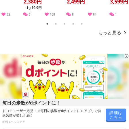
2,380円
2,499円
3,599円
1g 19.9円
52
3
168
8
84
1
1
2
3
4
5
もっと見る
毎日の歩数がdポイントに！
ドコモユーザー必見！＜毎日の歩数がdポイントに＞アプリで健
詳細は
康習慣が楽しく続く
こちら
[PR] dヘルスケア
【ブラックカレー 中辛】