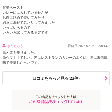
1皿分(製品17．5g)エネルギー93kcal、たんぱく質0.98g、脂質6.7g、炭水化物7.4g、食塩相当
旨辛ペースト
量2.0g
カレーには入れていませんが
【ブラックカレー 中辛】
お肉に絡めて焼いてみたり
納豆に混ぜてみたりしてみました
1皿分(製品21．8g)エネルギー110kcal、たんぱく質1.2g、脂質7.6g、炭水化物9.1g、食塩相当
いっぱいあるので
量2.1g
いろいろ試してみる予定です
【レッドカレー 中辛】
1皿分(製品17．5g)エネルギー98kcal、たんぱく質1.1g、脂質7.3g、炭水化物6.9g、食塩相当
量1.6g
ぎんじろう
投稿日:2026-07-06 13:58:14.0
アレルギー表示:
黒と赤を作りました。
【ホワイトカレー 中辛】
激ウマ！！でした。黒はレストランのカレーのように、赤は海老風
味で美味しかったです。
乳成分・小麦・大豆・豚肉
【ブラックカレー 中辛】
乳成分・小麦・牛肉・ごま・大豆・鶏肉・豚肉
口コミをもっと見る(23件)
【レッドカレー 中辛】
乳成分・小麦・えび・大豆
【ホワイトカレー 中辛】