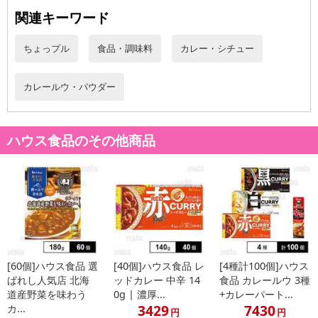
関連キーワード
ちょっプル
食品・調味料
カレー・シチュー
カレールウ・パウダー
ハウス食品のその他商品
[60個]ハウス食品 選
[40個]ハウス食品 レ
[4種計100個]ハウス
ばれし人気店 北海
ッドカレー 中辛 14
食品 カレールウ 3種
道産野菜を味わう
0g | 濃厚...
+カレーパート...
3429
7430
カ...
円
円