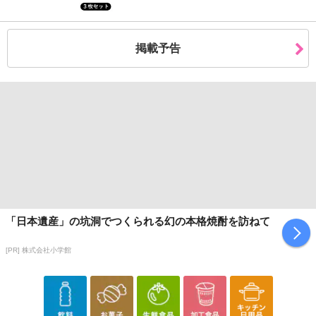
掲載予告
注意事項
お申込みの際は 「商品情報」に記載されている「注意事項」を
必ずご確認ください。
【キャンセルについて】
※お申込み後のキャンセルはお受けできません。
記載されている内容を必ずご確認いただき、お届けする商品セット
にご納得いただきましたうえでお申し込みください。
「日本遺産」の坑洞でつくられる幻の本格焼酎を訪ねて
※パッケージ変更や商品リニューアル(成分など含む)等により、参考
の掲載画像や画像内のバーコードなど、お届け商品と多少異なる場
[PR] 株式会社小学館
合がございます。
また、[新たな加工食品の原料原産地表示制度]の経過措置期間の終
了により、商品詳細内に記載の原産国・原材料の表記が旧表記の場
合がございます。