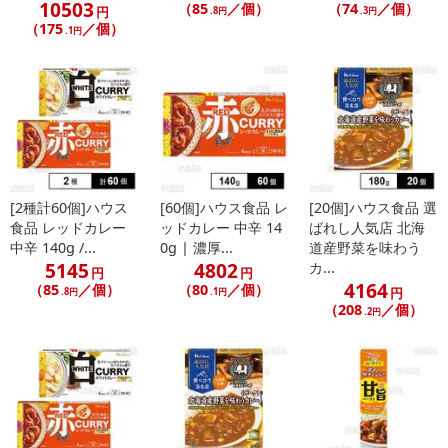
10503
（85
／個）
（74
／個）
円
.8円
.3円
（175
／個）
.1円
[2種計60個]ハウス
[60個]ハウス食品 レ
[20個]ハウス食品 選
食品 レッドカレー
ッドカレー 中辛 14
ばれし人気店 北海
中辛 140g /...
0g | 濃厚...
道産野菜を味わう
5145
4802
カ...
円
円
4164
（85
／個）
（80
／個）
円
.8円
.1円
（208
／個）
.2円