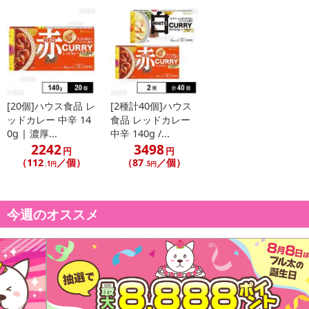
[20個]ハウス食品 レ
[2種計40個]ハウス
ッドカレー 中辛 14
食品 レッドカレー
0g | 濃厚...
中辛 140g /...
2242
3498
円
円
（112
／個）
（87
／個）
.1円
.5円
今週のオススメ