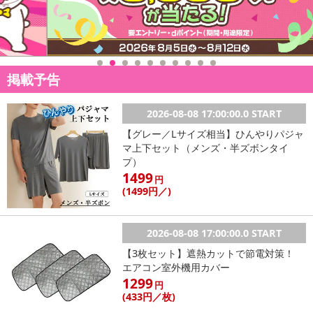
【カレーパートナー 辛旨ペースト】
掲載予告
2026-08-08 17:00:00.0 START
【グレー／Lサイズ相当】ひんやりパジャ
マ上下セット（メンズ・半ズボンタイ
プ）
1499
円
(1499
円
／)
2026-08-08 17:00:00.0 START
【3枚セット】遮熱カットで節電対策！
エアコン室外機用カバー
1299
円
(433
円
／枚)