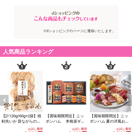
※dショッピングのページに遷移いたします。
人気商品ランキング
Previous
Next
【計120g/60g×2袋】焼
【賞味期限間近】ニッ
【賞味期限間近】ニッ
剣先いか 昔ながらのお
ポンハム 本格派ギフ
ポンハム 夏の洋風おつ
つまみ珍味 イカ好きに
ト(NH-319)
まみ4点セット
お試し費用
お試し費用
お試し費用
はたま...