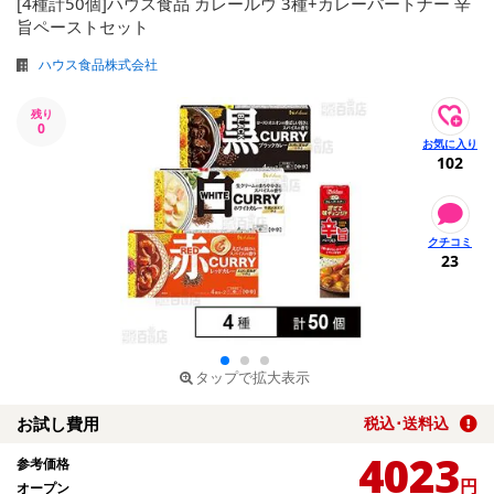
[4種計50個]ハウス食品 カレールウ 3種+カレーパートナー 辛
旨ペーストセット
ハウス食品株式会社
残り
0
102
23
タップで拡大表示
お試し費用
税込･送料込
4023
参考価格
円
オープン