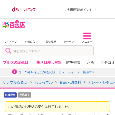
ご利用可能ポイント
マイページ
お気に入り
閲覧履歴
クーポン
メニュー
プル太の誕生日！
暑さ日差し対策
防災特集
お酒
クチコミ
毎日のキレイと元気を応援！ビューティーデー開催中♪
サンプル百貨店
ちょっプル
食品・調味料
カレー・シチュ
軽減税率
申込終了
この商品のお申込み受付は終了しました。