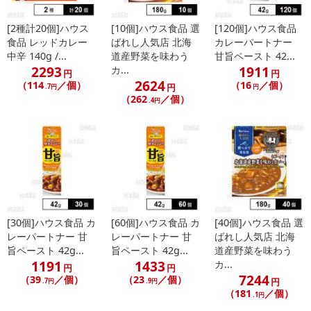
【レッドカレー 中辛】
[2種計20個]ハウス
[10個]ハウス食品 選
[120個]ハウス食品
食品 レッドカレー
ばれし人気店 北海
カレーパートナー
中辛 140g /...
道産野菜を味わう
甘旨ペースト 42...
2293
1911
カ...
円
円
2624
（114
／個）
（16
／個）
円
.7円
円
（262
／個）
.4円
[30個]ハウス食品 カ
[60個]ハウス食品 カ
[40個]ハウス食品 選
レーパートナー 甘
レーパートナー 甘
ばれし人気店 北海
旨ペースト 42g...
旨ペースト 42g...
道産野菜を味わう
1191
1433
カ...
円
円
7244
（39
／個）
（23
／個）
円
.7円
.9円
（181
／個）
.1円