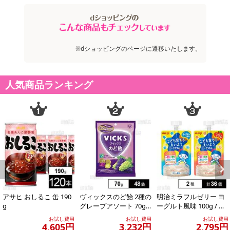
必ずご確認ください。
【キャンセルについて】
※お申込み後のキャンセルはお受けできません。
※dショッピングのページに遷移いたします。
記載されている内容を必ずご確認いただき、お届けする商品セット
にご納得いただきましたうえでお申し込みください。
※パッケージ変更や商品リニューアル(成分など含む)等により、参考
人気商品ランキング
の掲載画像や画像内のバーコードなど、お届け商品と多少異なる場
合がございます。
また、[新たな加工食品の原料原産地表示制度]の経過措置期間の終
了により、商品詳細内に記載の原産国・原材料の表記が旧表記の場
合がございます。
あらかじめご了承いただいた上でお申込みください。なお、本理由
によるお申込み後のキャンセル・返品交換は対応いたしかねます。
【お支払いについて】
Previous
Next
※送料はお試し費用に含まれております。
アサヒ おしるこ 缶 190
ヴィックスのど飴 2種の
明治ミラフルゼリー ヨ
※お支払い方法は、電話料金合算払い、クレジットカード、dポイン
g
グレープアソート 70g
ーグルト風味 100g / り
トの利用となります。
※供試品
んごヨーグルト風味 10
お試し費用
お試し費用
お試し費用
0g
4,605円
3,232円
2,795円