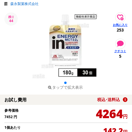
森永製菓株式会社
残り
44
253
5
タップで拡大表示
お試し費用
税込･送料込
4264
参考価格
円
7452
円
1個あたり
142.2
円