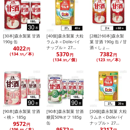
[30本]森永製菓 甘酒
[40個]森永製菓 大粒
[2種計60本]森永製
190g 缶
ラムネ＜Doleパイ
菓 甘酒 190g 缶 / 甘
4022
ナップル＞ 27...
酒＜しょ...
円
5370
7382
（134
／本）
円
円
.1円
（134
／個）
（123
／本）
.3円
.1円
[90本]森永製菓 甘酒
[90本]森永製菓 甘酒
[20個]森永製菓 大粒
＜桃＞ 185g
糖質50%オフ 185g
ラムネ＜Doleパイ
9572
缶
ナップル＞ 27...
円
9572
3217
（106
／本）
.4円