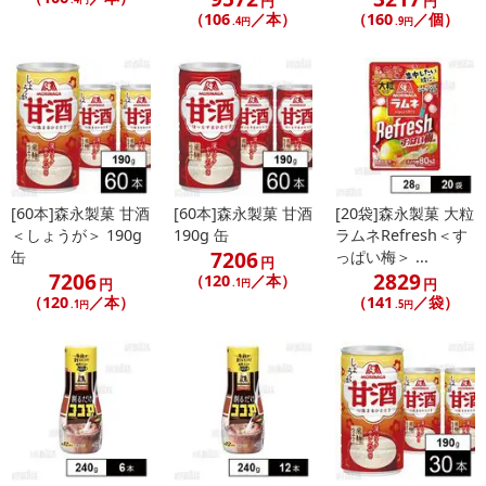
円
円
（106
／本）
（160
／個）
.4円
.9円
[60本]森永製菓 甘酒
[60本]森永製菓 甘酒
[20袋]森永製菓 大粒
＜しょうが＞ 190g
190g 缶
ラムネRefresh＜す
7206
缶
っぱい梅＞ ...
円
7206
2829
（120
／本）
円
円
.1円
（120
／本）
（141
／袋）
.1円
.5円