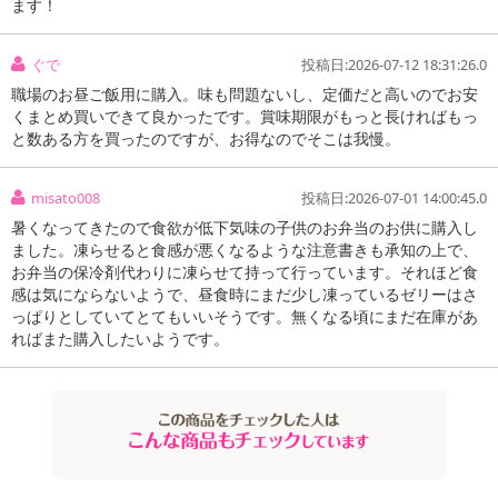
ます！
ぐで
投稿日:2026-07-12 18:31:26.0
職場のお昼ご飯用に購入。味も問題ないし、定価だと高いのでお安
くまとめ買いできて良かったです。賞味期限がもっと長ければもっ
と数ある方を買ったのですが、お得なのでそこは我慢。
misato008
投稿日:2026-07-01 14:00:45.0
暑くなってきたので食欲が低下気味の子供のお弁当のお供に購入し
ました。凍らせると食感が悪くなるような注意書きも承知の上で、
お弁当の保冷剤代わりに凍らせて持って行っています。それほど食
感は気にならないようで、昼食時にまだ少し凍っているゼリーはさ
っぱりとしていてとてもいいそうです。無くなる頃にまだ在庫があ
ればまた購入したいようです。
注意事項
お申込みの際は 「商品情報」に記載されている「注意事項」を