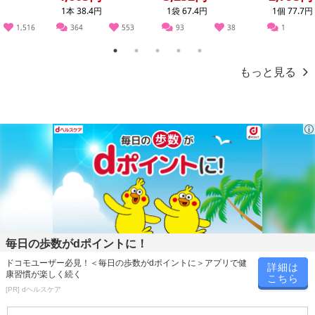
1本 38.4円
1袋 67.4円
1個 77.7円
【発送・お届け・商品について】
1,516
364
553
93
38
1
※お申込み頂きました商品の同梱、お届けの日時指定はいたしかね
1
2
3
4
5
ます。
もっと見る
※会員様のご都合でお受取りいただけない場合、商品の再発送や返
金はいたしかねます。
また、お届け日時のご指定は、お受けできません。宅配業者からの
不在票にてご対応ください。
※発送予定日は前後する場合がございます。また商品によって発送
日が異なります。
※dショッピングサンプル百貨店よりお届けする商品は、ご利用いた
だいた後のご感想をいただくことを目的としており、転売等は固く
禁じます。
転売等、目的以外での利用が確認された場合は、サービス利用を停
止させていただきます。
毎日の歩数がdポイントに！
ドコモユーザー必見！＜毎日の歩数がdポイントに＞アプリで健
詳細は
発送日カレンダー
康習慣が楽しく続く
こちら
[PR] dヘルスケア