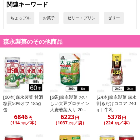
関連キーワード
ちょっプル
お菓子
ゼリー・プリン
ゼリー
森永製菓のその他商品
休業日
■
その他共通および商品カテゴリー別注意事項（※必ずご確認くだ
さい）
こちらの情報は
2026-07-09 14:13:35.0
での情報となります。
[60本]森永製菓 甘酒
[6袋]森永製菓 おい
[24本]森永製菓 森永
糖質50%オフ 185g
しい大豆プロテイン
割るだけココア 240
缶
大麦若葉入り 20...
g | 牛乳...
6846
6223
5378
円
円
円
（114
／本）
（1037
／袋）
（224
／本）
.1円
.2円
.1円