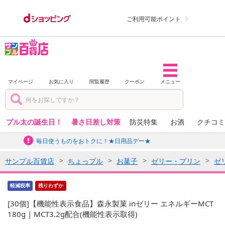
ご利用可能ポイント
マイページ
お気に入り
閲覧履歴
クーポン
メニュー
プル太の誕生日！
暑さ日差し対策
防災特集
お酒
クチコミ
毎日使うものをおトクに！★日用品デー★
サンプル百貨店
ちょっプル
お菓子
ゼリー・プリン
ゼ
軽減税率
残りわずか
[30個]【機能性表示食品】森永製菓 inゼリー エネルギーMCT
180g | MCT3.2g配合(機能性表示取得)