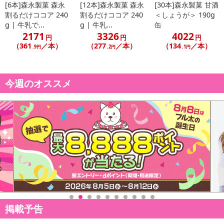
[6本]森永製菓 森永
[12本]森永製菓 森永
[30本]森永製菓 甘酒
割るだけココア 240
割るだけココア 240
＜しょうが＞ 190g
g | 牛乳で...
g | 牛乳...
缶
2171
3326
4022
円
円
円
（361
／本）
（277
／本）
（134
／本）
.9円
.2円
.1円
今週のオススメ
掲載予告