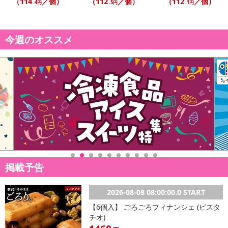
（114
／個）
（112
／個）
（112
／個）
.4円
.5円
.1円
今週のオススメ
掲載予告
2026-08-08 08:00:00.0 START
【6個入】 ごろごろフィナンシェ (ピスタ
チオ)