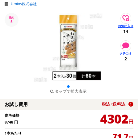
Umios株式会社
残り
5
14
2
タップで拡大表示
お試し費用
税込･送料込
4302
参考価格
円
8748
円
1本あたり
71.7
円