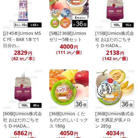
[計45本]Umios MS
[5種計36個]Umios
[15個]Umios株式会
C FE－BAR 1本で1
ゼリー5種セット
社 おはだのごちそ
4000
日分の...
う D-HADA...
円
2829
2138
（111
／個）
円
円
.2円
（62
／本）
（142
／個）
.9円
.6円
[60個]Umios株式会
[36個]Umios くだ
[36個]Umios株式会
社 おはだのごちそ
ものたのしいミック
社 大満足夕張メロ
う D-HADA...
ス 180g
ン 285g
6862
4050
4034
円
円
円