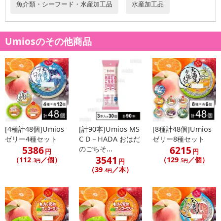
魚介類・シーフード・水産加工品
水産加工品
Umiosのその他商品
休業日
■
その他共通および商品カテゴリー別注意事項（※必ずご確認くだ
さい）
こちらの情報は
2026-07-09 14:13:35.0
での情報となります。
[4種計48個]Umios
[計90本]Umios MS
[8種計48個]Umios
ゼリー4種セット
C D－HADA おはだ
ゼリー8種セット
5386
6215
のごちそ...
円
円
3541
（112
／個）
（129
／個）
円
.3円
.5円
（39
／本）
.4円