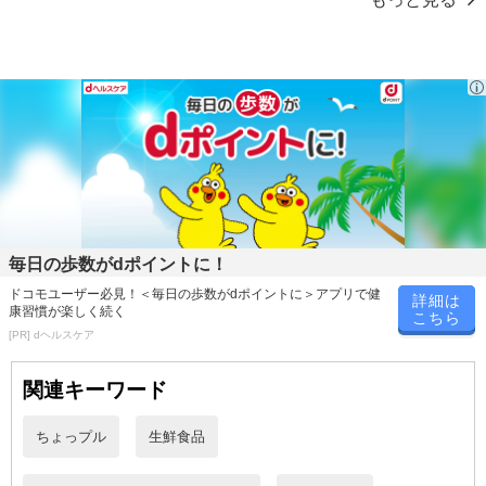
※お申込み頂きました商品の同梱、お届けの日時指定はいたしかね
ます。
※会員様のご都合でお受取りいただけない場合、商品の再発送や返
金はいたしかねます。
また、お届け日時のご指定は、お受けできません。宅配業者からの
不在票にてご対応ください。
※発送予定日は前後する場合がございます。また商品によって発送
日が異なります。
※dショッピングサンプル百貨店よりお届けする商品は、ご利用いた
だいた後のご感想をいただくことを目的としており、転売等は固く
禁じます。
毎日の歩数がdポイントに！
転売等、目的以外での利用が確認された場合は、サービス利用を停
ドコモユーザー必見！＜毎日の歩数がdポイントに＞アプリで健
詳細は
止させていただきます。
康習慣が楽しく続く
こちら
[PR] dヘルスケア
発送日カレンダー
関連キーワード
ちょっプル
生鮮食品