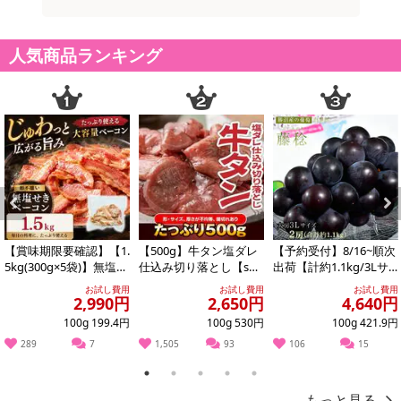
※お申込み後のキャンセルはお受けできません。
記載されている内容を必ずご確認いただき、お届けする商品セット
人気商品ランキング
にご納得いただきましたうえでお申し込みください。
※パッケージ変更や商品リニューアル(成分など含む)等により、参考
の掲載画像や画像内のバーコードなど、お届け商品と多少異なる場
合がございます。
また、[新たな加工食品の原料原産地表示制度]の経過措置期間の終
了により、商品詳細内に記載の原産国・原材料の表記が旧表記の場
合がございます。
あらかじめご了承いただいた上でお申込みください。なお、本理由
によるお申込み後のキャンセル・返品交換は対応いたしかねます。
Previous
Next
【賞味期限要確認】【1.
【500g】牛タン塩ダレ
【予約受付】8/16~順次
【お支払いについて】
5kg(300g×5袋)】無塩せ
仕込み切り落とし【s
出荷【計約1.1kg/3Lサ
※送料はお試し費用に含まれております。
きベーコン 【形不揃
g】
イズ×2房】藤稔（ふじ
お試し費用
お試し費用
お試し費用
い】
みの...
2,990円
2,650円
4,640円
※お支払い方法は、電話料金合算払い、クレジットカード、dポイン
100g 199.4円
100g 530円
100g 421.9円
トの利用となります。
289
7
1,505
93
106
15
1
2
3
4
5
【発送・お届け・商品について】
もっと見る