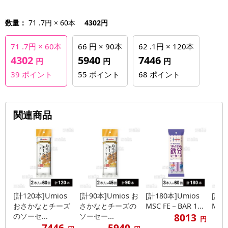
数量：
71 .7円 × 60本
4302円
71 .7円 × 60本
66 円 × 90本
62 .1円 × 120本
4302
5940
7446
円
円
円
39
ポイント
55
ポイント
68
ポイント
関連商品
[計120本]Umios
[計90本]Umios お
[計180本]Umios
[計1
おさかなとチーズ
さかなとチーズの
MSC FE－BAR 1...
MSC 
8013
のソーセ...
ソーセー...
円
7446
5940