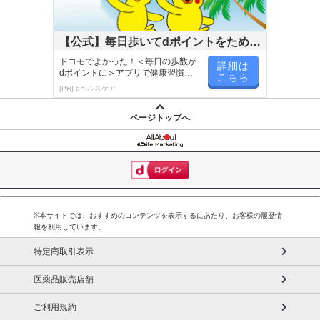
【公式】毎日歩いてdポイントをためよ
う！
ドコモでよかった！＜毎日の歩数が
詳細は
dポイントに＞アプリで健康習慣が
こちら
楽しく続く！
[PR] dヘルスケア
ページトップへ
※本サイトでは、おすすめのコンテンツを表示するにあたり、お客様の履歴情
報を利用しています。
特定商取引表示
医薬品販売店舗
ご利用規約