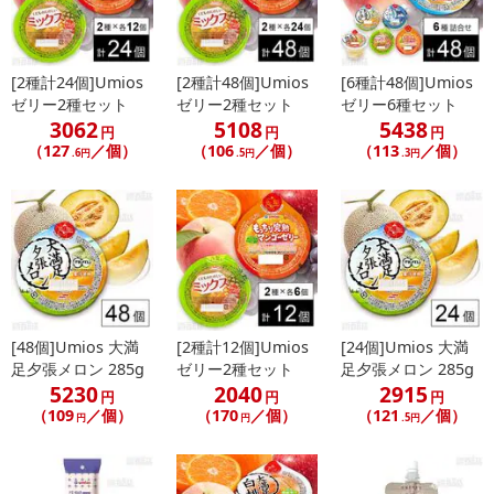
[2種計24個]Umios
[2種計48個]Umios
[6種計48個]Umios
ゼリー2種セット
ゼリー2種セット
ゼリー6種セット
3062
5108
5438
円
円
円
（127
／個）
（106
／個）
（113
／個）
.6円
.5円
.3円
[48個]Umios 大満
[2種計12個]Umios
[24個]Umios 大満
足夕張メロン 285g
ゼリー2種セット
足夕張メロン 285g
5230
2040
2915
円
円
円
（109
／個）
（170
／個）
（121
／個）
円
円
.5円