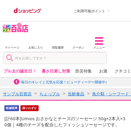
ご利用可能ポイント
マイページ
お気に入り
閲覧履歴
クーポン
メニュー
プル太の誕生日！
暑さ日差し対策
防災特集
お酒
クチコミ
毎日のキレイと元気を応援！ビューティーデー開催中♪
サンプル百貨店
ちょっプル
生鮮食品
魚介類・シーフード
軽減税率
残りわずか
[計60本]Umios おさかなとチーズのソーセージ 50g×2本入×3
0個 | 4種のチーズを配合したフィッシュソーセージです。