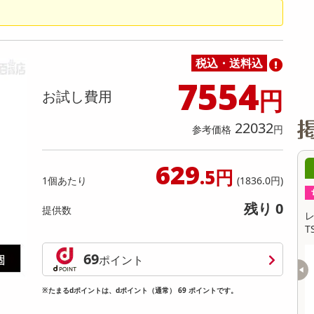
缶詰・瓶詰・ジャム・はちみつ
ミールキット
チョコレート
トクホ
果実酒・梅酒
住居用洗剤
日用品
スポーツサプリメント・ドリンク
チェア・ソファ
財布・小物
パソコン・プリンター・パソコン周辺機器
家具・寝具
料理の素
ナッツ・ドライフルーツ
栄養ドリンク・エナジードリンク
チューハイ・カクテル
洗剤ギフト
ヘルスケア・衛生用品
健康グッズ
インテリア雑貨
時計
記録メディア・メモリーカード
マタニティ
乾物・海苔・粉物
ゼリー・プリン
お茶・紅茶（茶葉）
ノンアルコール飲料
その他 洗剤
キッチン雑貨・食器・消耗品
アウトドア・イベント用品・DIY・工具
アクセサリー
その他 ベビー・キッズ・マタニティ
スマートフォン・携帯電話・タブレットアクセ
リー
税込・送料込
カレー・シチュー
和菓子
コーヒー(豆・インスタント）
ビール・ワイン・お酒ギフト
調理器具・鍋・包丁
その他 インテリア・家具
ファッション雑貨
電池
7554
円
お試し費用
電球・蛍光灯・照明
AV機器
22032
参考価格
円
その他 家電
629
00分 ～
08月08日14時00分 ～
.5円
1個あたり
(1836.0円)
ちょっプル
ちょ
1
0
1
0
残り 0
提供数
トウォッチ
＜シンプル百科＞【約105g(66袋前後)】い
レノア
か天瀬戸内レモン さっぱりレモン風味♪便利
TS 
な個包装
提供数 150
提供数 1000
69
ポイント
試し費用
お試し費用
2,850
1,260
円
円
※たまるdポイントは、dポイント（通常） 69 ポイントです。