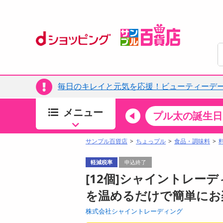
毎日のキレイと元気を応援！ビューティーデー
メニュー
ちょっプルカテゴリ
キッチン・日用品
食品
プル太の誕生日
すべ
食品・調味料
サンプル百貨店
ちょっプル
食品・調味料
生鮮食品
軽減税率
申込終了
加工食品
[12個]シャイントレーディ
お菓子
を温めるだけで簡単にお
アイス・スイーツ
株式会社シャイントレーディング
飲料