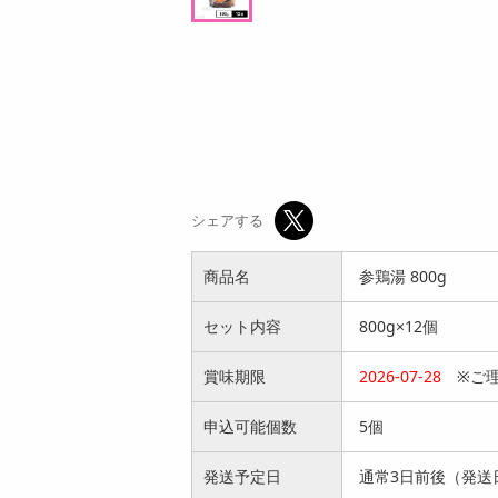
オープン
参考価格
参
849
1個あたり
.9
円
シェアする
商品名
参鶏湯 800g
セット内容
800g×12個
賞味期限
2026-07-28
※ご理
申込可能個数
5個
発送予定日
通常3日前後（発送