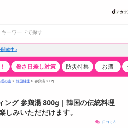
開催中♪
！
暑さ日差し対策
防災特集
お酒
て見る
特設コーナー
食品・調味料
生鮮食品
お菓子
アイス・スイーツ
飲料
お酒
洗剤
キッチン・日用品
健康・ダイエット
医薬品・医薬部外
インテリア・家具
ファッション
家電
ベビー・キッズ・
ペット用品
加工食品
ヘアケア・ボディ
ビューティーケア
特集一覧
料理の素
韓国料理
参鶏湯 800g
クチコミで選ばれた人気商品
米・雑穀
肉・肉加工品
スナック菓子
アイスクリーム・シャーベット
水・ミネラルウォーター・炭酸水
ビール・発泡酒・新ジャンル
キッチン・台所用洗剤
掃除用具
健康食品・飲料
第二類医薬品
収納用品
トップス
生活家電
ベビーおむつ・トイレ用品
犬用品
カップ麺・乾麺・パスタ
ヘアケア・スタイリング
スキンケア・基礎化粧品
パン・シリアル・コーンフレーク
魚介類・シーフード・水産加工品
クッキー・クラッカー
ケーキ・スイーツ
お茶・紅茶（ソフトドリンク）
ワイン
洗濯用洗剤・柔軟剤・漂白剤
洗濯用品
ダイエット
指定第二類医薬品
寝具・布団
ボトムス
キッチン家電
授乳グッズ
猫用品
インスタント・レトルト・冷凍食品・惣菜
ボディケア
ベースメイク・メイクアップ・ネイル
ング 参鶏湯 800g | 韓国の伝統料理
サンプリング
チーズ・ヨーグルト・乳製品・卵
フルーツ・果物・果物加工品
キャンディ・ガム・タブレット
お菓子・スイーツギフト
コーヒー（ソフトドリンク）
日本酒・焼酎
バス・お風呂用洗剤
トイレ・バス用品
サプリメント
第三類医薬品
マット・カーペット・クッション
シューズ
冷房・暖房器具・空調
食事グッズ
その他 ペット用品
ナチュラル・オーガニックコスメ
楽しみいただだけます。
抽選サンプル
調味料・ドレッシング・油
野菜・きのこ
せんべい・米菓
果実・野菜・清涼・乳飲料
洋酒・リキュール
トイレ用洗剤
タオル
美容サプリメント・ドリンク
医薬部外品
テーブル・デスク・カウンター
バッグ
美容・健康家電
ベビー用品・雑貨
香水・アロマ
口コミ 8