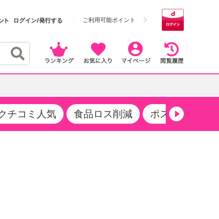
ご利用可能ポイント
ログイン/発行する
クチコミ人気
食品ロス削減
ポストにお届け
クーポン
・サプリメント
品
・収納・寝具
マタニティ
ケア
商品限定クーポン
食品ギフト
おつまみ
ココア・チョコレート飲料
その他 アルコール飲料
弁当箱・水筒・弁当グッズ
下着・ルームウェア
その他 食品
製菓・製パン材料
飲料ギフト
生活雑貨
メンズ
その他 お菓子・スイーツ
その他 飲料
スポーツ・アウトドア用品
ベビー・キッズ
介護用品
レッグウェア