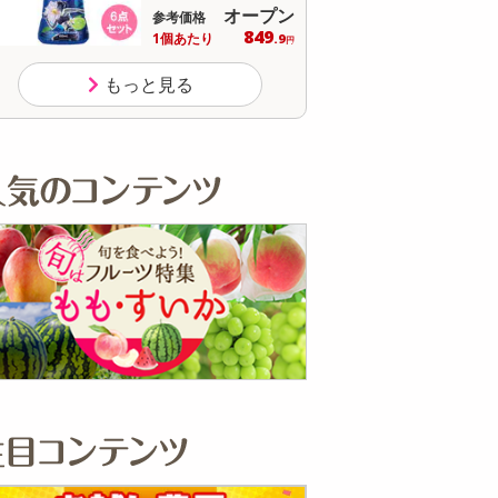
オープン
参考価格
参考価格
849
1個あたり
1個あた
.9
円
もっと見る