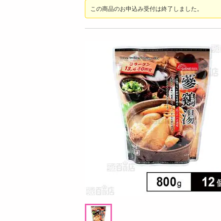
お酒
この商品のお申込み受付は終了しました。
洗剤
キッチン・日用品
ヘアケア・ボディケア
ビューティーケア
健康・ダイエット・サプリメント
医薬品・医薬部外品
インテリア・家具・収納・寝具
08月08日14時00分 ～
08月08日13時
ファッション
ちょっプル
ちょっプル
0
0
家電
レノア 煮沸レベル超消臭 抗菌ビーズ 洗濯槽
タッチパネル搭載スマー
ベビー・キッズ・マタニティ
の防カビ クリーンフレッシュの香り【420
ML×6点】
ペット用品
提供数 1000
資格・学習
お試し費用
お
5,099
円
掲載予告