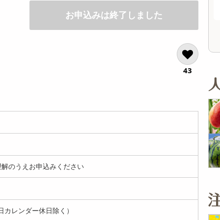
オープン
2,200
考価格
参考価格
円
お申込みは終了しました
19
1袋あたり
.1
円
43
解のうえお申込みください
日カレンダー休日除く）