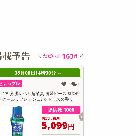
その他 キッチン・日用品
その他 ファッション
サ
163
＼
／
ただいま
件
08月08日14時00分 ～
08月08日14時00分
っプル
ちょっプル
1
0
 煮沸レベル超消臭 抗菌ビーズ SPOR
レノア 超消臭 みずみずしく香
クールリフレッシュ&シトラスの香り
グリーンの香り 本体【475ML×
ト】
提供数 1000
提供
お試し費用
お試し費
5,099
5,
円