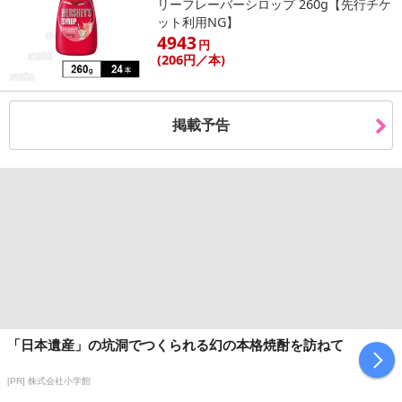
リーフレーバーシロップ 260g【先行チケ
ット利用NG】
4943
円
(206
円
／本)
掲載予告
「日本遺産」の坑洞でつくられる幻の本格焼酎を訪ねて
[PR] 株式会社小学館