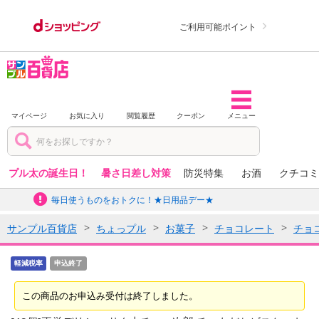
ご利用可能ポイント
マイページ
お気に入り
閲覧履歴
クーポン
メニュー
プル太の誕生日！
暑さ日差し対策
防災特集
お酒
クチコミ
毎日使うものをおトクに！★日用品デー★
サンプル百貨店
ちょっプル
お菓子
チョコレート
チョ
軽減税率
申込終了
この商品のお申込み受付は終了しました。