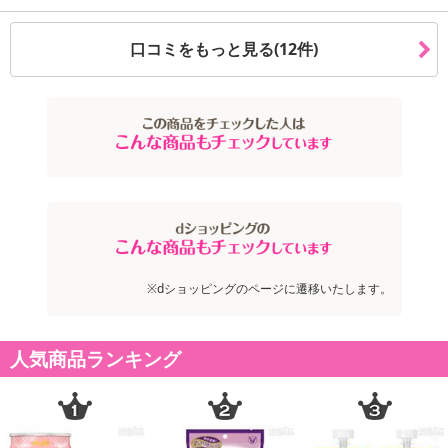
【キャンセルについて】
口コミをもっと見る(12件)
※お申込み後のキャンセルはお受けできません。
記載されている内容を必ずご確認いただき、お届けする商品セット
にご納得いただきましたうえでお申し込みください。
※パッケージ変更や商品リニューアル(成分など含む)等により、参考
の掲載画像や画像内のバーコードなど、お届け商品と多少異なる場
合がございます。
また、[新たな加工食品の原料原産地表示制度]の経過措置期間の終
了により、商品詳細内に記載の原産国・原材料の表記が旧表記の場
合がございます。
あらかじめご了承いただいた上でお申込みください。なお、本理由
によるお申込み後のキャンセル・返品交換は対応いたしかねます。
※dショッピングのページに遷移いたします。
【お支払いについて】
人気商品ランキング
※送料はお試し費用に含まれております。
※お支払い方法は、電話料金合算払い、クレジットカード、dポイン
トの利用となります。
【発送・お届け・商品について】