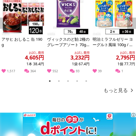
※お申込み頂きました商品の同梱、お届けの日時指定はいたしかね
ます。
※お客様のご都合でお受取りいただけない場合、商品の再発送や返
金はいたしかねます。
Previous
Next
また、お届け日時のご指定は、お受けできません。宅配業者からの
アサヒ おしるこ 缶 190
ヴィックスのど飴 2種の
明治ミラフルゼリー ヨ
不在票にてご対応ください。
g
グレープアソート 70g
ーグルト風味 100g / り
※発送予定日は前後する場合がございます。また商品によって発送
※供試品
んごヨーグルト風味 10
お試し費用
お試し費用
お試し費用
日が異なります。
0g
4,605円
3,232円
2,795円
※dショッピングサンプル百貨店よりお届けする商品は、ご利用いた
1本 38.4円
1袋 67.4円
1個 77.7円
だいた後のご感想をいただくことを目的としており、転売等は固く
1,517
364
552
93
39
1
禁じます。
1
2
3
4
5
転売等、目的以外での利用が確認された場合は、サービス利用を停
もっと見る
止させていただきます。
発送日カレンダー