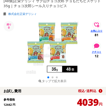
[48個]正栄デリシィ サク山チョコ次郎 チョもだちビスケット
35g | チョコ次郎シール入りチョコビス
株式会社正栄デリシィ
残り
0
81
12
タップで拡大表示
お試し費用
税込･送料込
4039
参考価格
円
12442
円