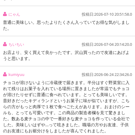
にゃん
投稿日:2026-07-10 20:51:58.0
普通に美味しい。思ったよりたくさん入っていてお得な気がしまし
た。
注意事項
ちいちい
投稿日:2026-07-04 20:14:20.0
お店より、安く買えて良かったです。沢山買ったので友達にあげよ
こちらの商品はクール便(冷蔵)でのお届けとなります。確実に受
うと思います。
け取りが可能な方のみお申し込みください。
※こちらの商品は、沖縄・離島地域またはクール便でのお届けが出
kumiyuu
投稿日:2026-06-24 22:34:26.0
来ない地域の方は、お申込みいただけませんので、ご了承ください
チョコが溶けないように冷蔵便で届きます。半分はすぐ野菜室に入
ませ。
れて残りはお菓子を入れている場所に置きましたが常温でもチョコ
※配送時に、ご不在でお受け取りいただけなかった場合、通常より
が溶けたりせずに普通に食べれています。とっても美味しいです。
保管期間が短くなっておりますので、お早目に配送業者へ再配達を
昔好きだったキディランドというお菓子に味が似ていますが、こち
ご連絡ください。
らの方がもっと肉厚で１枚で食べごたえがあります。おまけのシー
※保管期間切れにより返送となった場合は、配送元に返送となりま
ルも、とっても可愛いです。この商品の製造者欄を見て驚きまし
す。お申込みは、キャンセル返金とさせていただきます。
た。数ある麦チョコの中で一番好きな麦チョコを作っている会社で
※クロネコメンバーズへご登録いただきましても「再配達依頼・お
した。美味しいはずや…って呟きました。職場の方やお友達、子供
のお友達にもお裾分けをしましたが喜んでくれました。
届け日変更」をお受けが出来ません。