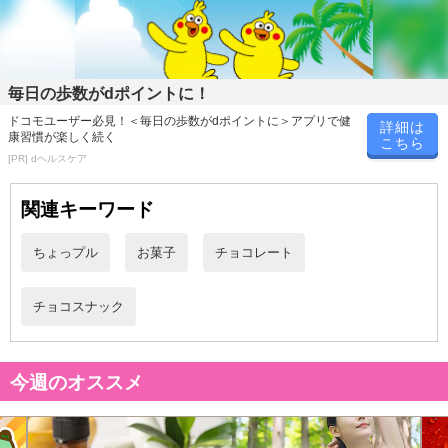
毎日の歩数がdポイントに！
ドコモユーザー必見！＜毎日の歩数がdポイントに＞アプリで健
詳細は
休業日
康習慣が楽しく続く
こちら
[PR] dヘルスケア
■
その他共通および商品カテゴリー別注意事項（※必ずご確認くだ
さい）
関連キーワード
こちらの情報は
2026-07-09 14:13:35.0
での情報となります。
ちょっプル
お菓子
チョコレート
チョコスナック
今週のオススメ