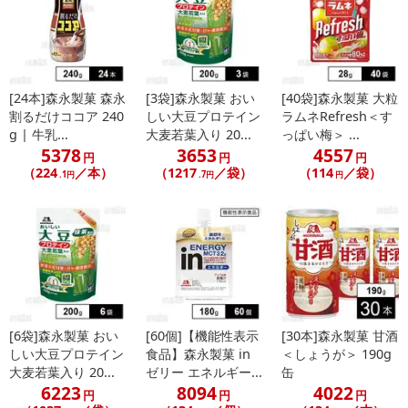
[24本]森永製菓 森永
[3袋]森永製菓 おい
[40袋]森永製菓 大粒
割るだけココア 240
しい大豆プロテイン
ラムネRefresh＜す
g | 牛乳...
大麦若葉入り 20...
っぱい梅＞ ...
5378
3653
4557
円
円
円
（224
／本）
（1217
／袋）
（114
／袋）
.1円
.7円
円
[6袋]森永製菓 おい
[60個]【機能性表示
[30本]森永製菓 甘酒
しい大豆プロテイン
食品】森永製菓 in
＜しょうが＞ 190g
大麦若葉入り 20...
ゼリー エネルギー...
缶
6223
8094
4022
円
円
円