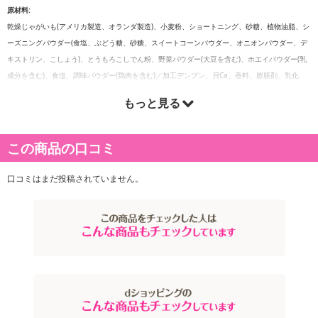
原材料:
乾燥じゃがいも(アメリカ製造、オランダ製造)、小麦粉、ショートニング、砂糖、植物油脂、シ
ーズニングパウダー(食塩、ぶどう糖、砂糖、スイートコーンパウダー、オニオンパウダー、デ
キストリン、こしょう)、とうもろこしでん粉、野菜パウダー(大豆を含む)、ホエイパウダー(乳
成分を含む)、食塩、調味パウダー(鶏肉を含む)／加工デンプン、貝Ca、香料、膨脹剤、乳化
剤、調味料(アミノ酸等)、カロテン色素、パプリカ色素、酸化防止剤(ビタミンE、ビタミンC)
もっと見る
栄養成分表示:
1袋(25g)あたり
エネルギー：110 kcal
この商品の口コミ
たんぱく質：1.1 g
脂質：3.1 g
口コミはまだ投稿されていません。
炭水化物：19.4 g
食塩相当量：0.5 g カルシウム:133mg
アレルギー表示:
小麦・乳・大豆・鶏肉
注意事項:
直射日光・高温・多湿を避けて保存してください
注意事項