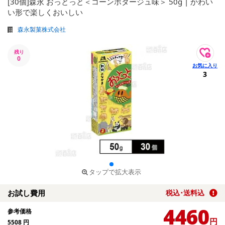
[30個]森永 おっとっと＜コーンポタージュ味＞ 50g | かわい
い形で楽しくおいしい
森永製菓株式会社
残り
0
3
タップで拡大表示
お試し費用
税込･送料込
4460
参考価格
円
5508
円