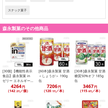
スナック菓子
森永製菓のその他商品
休業日
■
その他共通および商品カテゴリー別注意事項（※必ずご確認くだ
さい）
[30個]【機能性表示
[60本]森永製菓 甘酒
[30本]森永製菓 甘酒
食品】森永製菓 in
＜しょうが＞ 190g
糖質50%オフ 185g
ゼリー エネルギー...
缶
缶
こちらの情報は
2026-07-09 14:13:35.0
での情報となります。
4264
7206
3467
円
円
円
（142
／個）
（120
／本）
（115
／本）
.2円
.1円
.6円