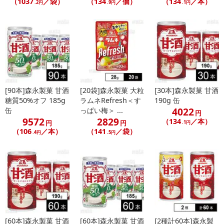
（1037
／袋）
（134
／個）
（134
／本）
.2円
.9円
.1円
[90本]森永製菓 甘酒
[20袋]森永製菓 大粒
[30本]森永製菓 甘酒
糖質50%オフ 185g
ラムネRefresh＜す
190g 缶
4022
缶
っぱい梅＞ ...
円
9572
2829
（134
／本）
円
円
.1円
（106
／本）
（141
／袋）
.4円
.5円
[60本]森永製菓 甘酒
[60本]森永製菓 甘酒
[2種計60本]森永製