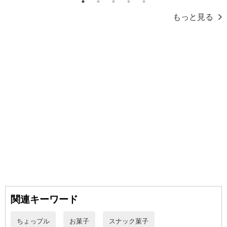
1
2
3
4
5
トの利用となります。
もっと見る
【発送・お届け・商品について】
※お申込み頂きました商品の同梱、お届けの日時指定はいたしかね
ます。
※会員様のご都合でお受取りいただけない場合、商品の再発送や返
金はいたしかねます。
また、お届け日時のご指定は、お受けできません。宅配業者からの
不在票にてご対応ください。
※発送予定日は前後する場合がございます。また商品によって発送
日が異なります。
※dショッピングサンプル百貨店よりお届けする商品は、ご利用いた
だいた後のご感想をいただくことを目的としており、転売等は固く
禁じます。
転売等、目的以外での利用が確認された場合は、サービス利用を停
止させていただきます。
関連キーワード
ちょっプル
お菓子
スナック菓子
発送日カレンダー