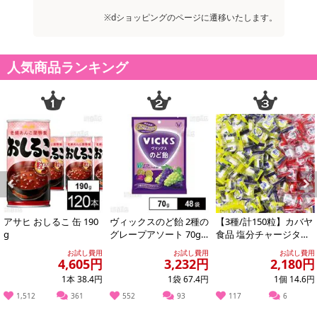
※dショッピングのページに遷移いたします。
お申込みの際は 「商品情報」に記載されている「注意事項」を
必ずご確認ください。
人気商品ランキング
【キャンセルについて】
※お申込み後のキャンセルはお受けできません。
記載されている内容を必ずご確認いただき、お届けする商品セット
にご納得いただきましたうえでお申し込みください。
※パッケージ変更や商品リニューアル(成分など含む)等により、参考
の掲載画像や画像内のバーコードなど、お届け商品と多少異なる場
合がございます。
また、[新たな加工食品の原料原産地表示制度]の経過措置期間の終
了により、商品詳細内に記載の原産国・原材料の表記が旧表記の場
Previous
Next
合がございます。
アサヒ おしるこ 缶 190
ヴィックスのど飴 2種の
【3種/計150粒】カバヤ
あらかじめご了承いただいた上でお申込みください。なお、本理由
g
グレープアソート 70g
食品 塩分チャージタブ
※供試品
レッツ（塩レモン味・
によるお申込み後のキャンセル・返品交換は対応いたしかねます。
お試し費用
お試し費用
お試し費用
スポーツドリ...
4,605円
3,232円
2,180円
1本 38.4円
1袋 67.4円
1個 14.6円
【お支払いについて】
1,512
361
552
93
117
6
※送料はお試し費用に含まれております。
※お支払い方法は、電話料金合算払い、クレジットカード、dポイン