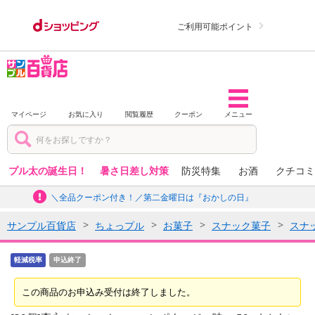
ご利用可能ポイント
マイページ
お気に入り
閲覧履歴
クーポン
メニュー
プル太の誕生日！
暑さ日差し対策
防災特集
お酒
クチコミ
＼全品クーポン付き！／第二金曜日は『おかしの日』
サンプル百貨店
ちょっプル
お菓子
スナック菓子
スナ
軽減税率
申込終了
この商品のお申込み受付は終了しました。