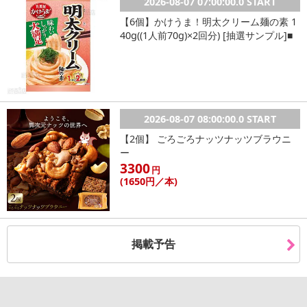
2026-08-07 07:00:00.0 START
【6個】かけうま！明太クリーム麺の素 1
40g((1人前70g)×2回分) [抽選サンプル]■
2026-08-07 08:00:00.0 START
【2個】 ごろごろナッツナッツブラウニ
ー
3300
円
(1650
円
／本)
掲載予告