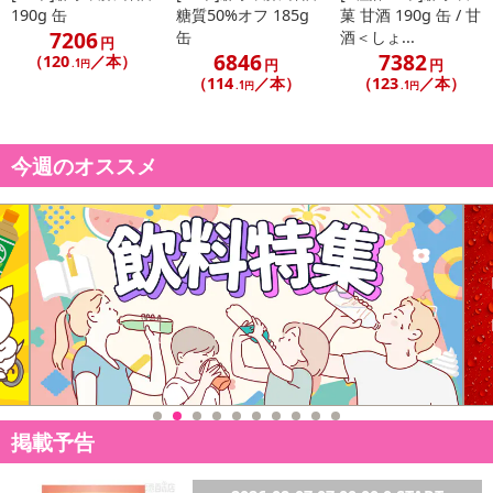
190g 缶
糖質50%オフ 185g
菓 甘酒 190g 缶 / 甘
7206
缶
酒＜しょ...
円
6846
7382
（120
／本）
円
円
.1円
（114
／本）
（123
／本）
.1円
.1円
今週のオススメ
掲載予告