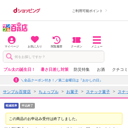
ご利用可能ポイント
マイページ
お気に入り
閲覧履歴
クーポン
メニュー
プル太の誕生日！
暑さ日差し対策
防災特集
お酒
クチコミ
＼全品クーポン付き！／第二金曜日は『おかしの日』
サンプル百貨店
ちょっプル
お菓子
スナック菓子
スナ
軽減税率
申込終了
この商品のお申込み受付は終了しました。