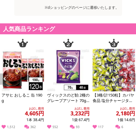
※dショッピングのページに遷移いたします。
お申込みの際は 「商品情報」に記載されている「注意事項」を
必ずご確認ください。
人気商品ランキング
【キャンセルについて】
※お申込み後のキャンセルはお受けできません。
記載されている内容を必ずご確認いただき、お届けする商品セット
にご納得いただきましたうえでお申し込みください。
※パッケージ変更や商品リニューアル(成分など含む)等により、参考
の掲載画像や画像内のバーコードなど、お届け商品と多少異なる場
合がございます。
また、[新たな加工食品の原料原産地表示制度]の経過措置期間の終
了により、商品詳細内に記載の原産国・原材料の表記が旧表記の場
Previous
Next
合がございます。
アサヒ おしるこ 缶 190
ヴィックスのど飴 2種の
【3種/計150粒】カバヤ
あらかじめご了承いただいた上でお申込みください。なお、本理由
g
グレープアソート 70g
食品 塩分チャージタブ
※供試品
レッツ（塩レモン味・
によるお申込み後のキャンセル・返品交換は対応いたしかねます。
お試し費用
お試し費用
お試し費用
スポーツドリ...
4,605円
3,232円
2,180円
1本 38.4円
1袋 67.4円
1個 14.6円
【お支払いについて】
1,512
362
552
93
117
6
※送料はお試し費用に含まれております。
※お支払い方法は、電話料金合算払い、クレジットカード、dポイン