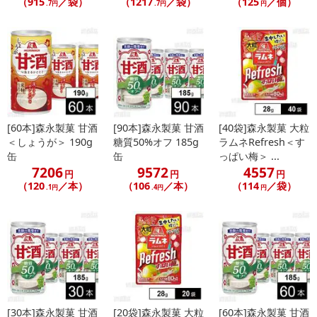
（915
／袋）
（1217
／袋）
（125
／個）
.7円
.7円
円
[60本]森永製菓 甘酒
[90本]森永製菓 甘酒
[40袋]森永製菓 大粒
＜しょうが＞ 190g
糖質50%オフ 185g
ラムネRefresh＜す
缶
缶
っぱい梅＞ ...
7206
9572
4557
円
円
円
（120
／本）
（106
／本）
（114
／袋）
.1円
.4円
円
[30本]森永製菓 甘酒
[20袋]森永製菓 大粒
[60本]森永製菓 甘酒