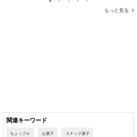
1
2
3
4
5
トの利用となります。
もっと見る
【発送・お届け・商品について】
※お申込み頂きました商品の同梱、お届けの日時指定はいたしかね
ます。
※会員様のご都合でお受取りいただけない場合、商品の再発送や返
金はいたしかねます。
また、お届け日時のご指定は、お受けできません。宅配業者からの
不在票にてご対応ください。
※発送予定日は前後する場合がございます。また商品によって発送
日が異なります。
※dショッピングサンプル百貨店よりお届けする商品は、ご利用いた
だいた後のご感想をいただくことを目的としており、転売等は固く
禁じます。
転売等、目的以外での利用が確認された場合は、サービス利用を停
止させていただきます。
関連キーワード
ちょっプル
お菓子
スナック菓子
発送日カレンダー