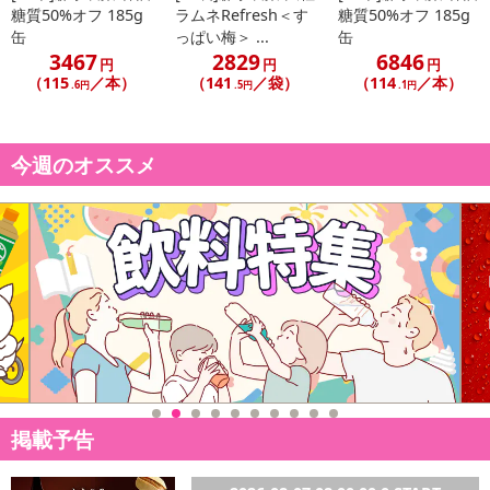
糖質50%オフ 185g
ラムネRefresh＜す
糖質50%オフ 185g
缶
っぱい梅＞ ...
缶
3467
2829
6846
円
円
円
（115
／本）
（141
／袋）
（114
／本）
.6円
.5円
.1円
今週のオススメ
掲載予告