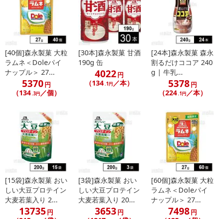
[40個]森永製菓 大粒
[30本]森永製菓 甘酒
[24本]森永製菓 森永
ラムネ＜Doleパイ
190g 缶
割るだけココア 240
4022
ナップル＞ 27...
g | 牛乳...
円
5370
5378
（134
／本）
円
円
.1円
（134
／個）
（224
／本）
.3円
.1円
[15袋]森永製菓 おい
[3袋]森永製菓 おい
[60個]森永製菓 大粒
しい大豆プロテイン
しい大豆プロテイン
ラムネ＜Doleパイ
大麦若葉入り 2...
大麦若葉入り 20...
ナップル＞ 27...
13735
3653
7498
円
円
円