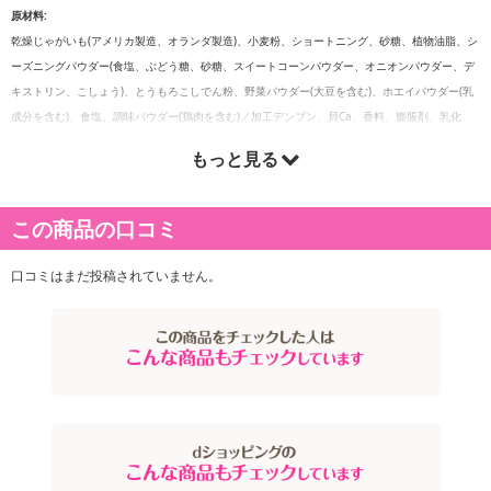
原材料:
乾燥じゃがいも(アメリカ製造、オランダ製造)、小麦粉、ショートニング、砂糖、植物油脂、シ
ーズニングパウダー(食塩、ぶどう糖、砂糖、スイートコーンパウダー、オニオンパウダー、デ
キストリン、こしょう)、とうもろこしでん粉、野菜パウダー(大豆を含む)、ホエイパウダー(乳
成分を含む)、食塩、調味パウダー(鶏肉を含む)／加工デンプン、貝Ca、香料、膨脹剤、乳化
剤、調味料(アミノ酸等)、カロテン色素、パプリカ色素、酸化防止剤(ビタミンE、ビタミンC)
もっと見る
栄養成分表示:
1袋(25g)あたり
エネルギー：110 kcal
この商品の口コミ
たんぱく質：1.1 g
脂質：3.1 g
口コミはまだ投稿されていません。
炭水化物：19.4 g
食塩相当量：0.5 g カルシウム:133mg
アレルギー表示:
小麦・乳・大豆・鶏肉
注意事項:
直射日光・高温・多湿を避けて保存してください
注意事項