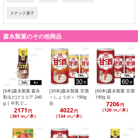
スナック菓子
森永製菓のその他商品
休業日
■
その他共通および商品カテゴリー別注意事項（※必ずご確認くだ
さい）
[6本]森永製菓 森永
[30本]森永製菓 甘酒
[60本]森永製菓 甘酒
割るだけココア 240
＜しょうが＞ 190g
190g 缶
7206
g | 牛乳で...
缶
こちらの情報は
2026-07-09 14:13:35.0
での情報となります。
円
2171
4022
（120
／本）
円
円
.1円
（361
／本）
（134
／本）
.9円
.1円