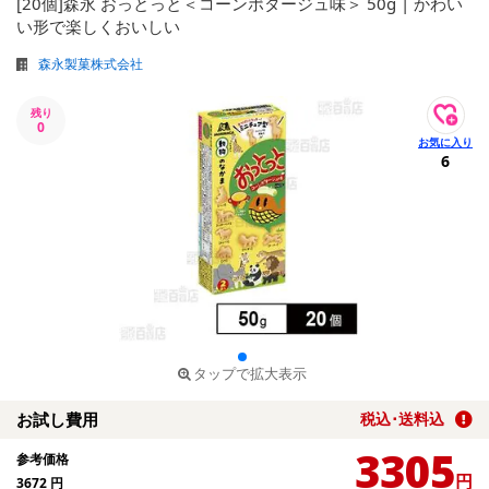
[20個]森永 おっとっと＜コーンポタージュ味＞ 50g | かわい
い形で楽しくおいしい
森永製菓株式会社
残り
0
6
タップで拡大表示
お試し費用
税込･送料込
3305
参考価格
円
3672
円