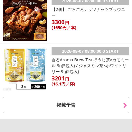
2026-08-07 08:00:00.0 START
【2個】 ごろごろナッツナッツブラウニ
ー
3300
円
(1650
円
／本)
2026-08-07 08:00:00.0 START
香るAroma Brew Tea ほうじ茶×カモミー
ル 9g(5包入) / ジャスミン茶×ホワイトリ
リー 9g(5包入)
3201
円
(16
.1円
／杯)
掲載予告