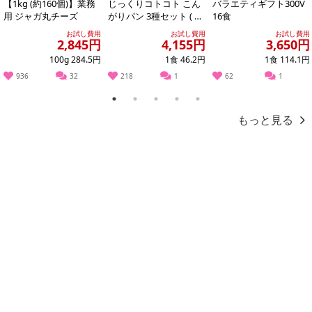
【1kg (約160個)】業務
じっくりコトコト こん
バラエティギフト300V
用 ジャガ丸チーズ
がりパン 3種セット ( 濃
16食
こちらの商品はクール便(冷凍)でのお届けとなります。確実に受
厚コーンポタージュ /
け取りが可能な方のみお申し込みください。
お試し費用
お試し費用
お試し費用
濃厚か...
2,845円
4,155円
3,650円
※こちらの商品は、沖縄・離島地域またはクール便でのお届けが出
100g 284.5円
1食 46.2円
1食 114.1円
来ない地域の方は、お申込みいただけませんので、ご了承ください
936
32
218
1
62
1
ませ。
1
2
3
4
5
※配送時に、ご不在でお受け取りいただけなかった場合、通常より
もっと見る
保管期間が短くなっておりますので、お早目に配送業者へ再配達を
ご連絡ください。
※保管期間切れにより返送となった場合は、配送元に返送となりま
す。お申込みは、キャンセル返金とさせていただきます。
※クロネコメンバーズへご登録いただきましても「再配達依頼・お
届け日変更」をお受けが出来ません。
【キャンセルについて】
※お申込み後のキャンセルはお受けできません。
記載されている内容を必ずご確認いただき、お届けする商品セット
にご納得いただきましたうえでお申し込みください。
※パッケージ変更や商品リニューアル(成分など含む)等により、参考