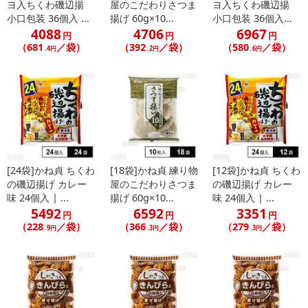
不在票にてご対応ください。
ヨ入ちくわ磯辺揚
屋のこだわりさつま
ヨ入ちくわ磯辺揚
※発送予定日は前後する場合がございます。また商品によって発送
小口包装 36個入 ...
揚げ 60g×10...
小口包装 36個入...
4088
4706
6967
日が異なります。
円
円
円
（681
／袋）
（392
／袋）
（580
／袋）
※dショッピングサンプル百貨店よりお届けする商品は、ご利用いた
.4円
.2円
.6円
だいた後のご感想をいただくことを目的としており、転売等は固く
禁じます。
転売等、目的以外での利用が確認された場合は、サービス利用を停
止させていただきます。
発送日カレンダー
[24袋]かね貞 ちくわ
[18袋]かね貞 練り物
[12袋]かね貞 ちくわ
の磯辺揚げ カレー
屋のこだわりさつま
の磯辺揚げ カレー
味 24個入 | ...
揚げ 60g×10...
味 24個入 | ...
5492
6592
3351
円
円
円
（228
／袋）
（366
／袋）
（279
／袋）
.9円
.3円
.3円
休業日