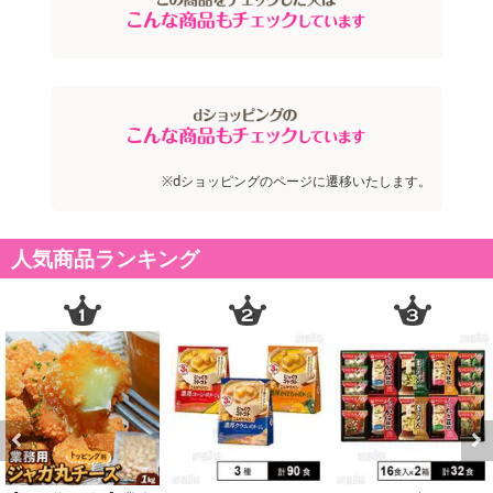
※dショッピングのページに遷移いたします。
人気商品ランキング
Previous
Next
注意事項