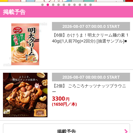
掲載予告
2026-08-07 07:00:00.0 START
【6個】かけうま！明太クリーム麺の素 1
40g((1人前70g)×2回分) [抽選サンプル]■
2026-08-07 08:00:00.0 START
【2個】 ごろごろナッツナッツブラウニ
ー
3300
円
(1650
円
／本)
掲載予告