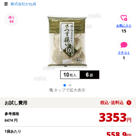
株式会社かね貞
残り
44
15
1
タップで拡大表示
お試し費用
税込･送料込
3353
参考価格
円
6474
円
1袋あたり
558.9
円