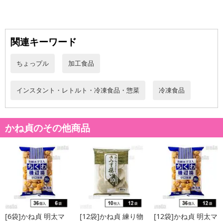
の掲載画像や画像内のバーコードなど、お届け商品と多少異なる場
合がございます。
また、[新たな加工食品の原料原産地表示制度]の経過措置期間の終
関連キーワード
了により、商品詳細内に記載の原産国・原材料の表記が旧表記の場
合がございます。
ちょっプル
加工食品
あらかじめご了承いただいた上でお申込みください。なお、本理由
によるお申込み後のキャンセル・返品交換は対応いたしかねます。
インスタント・レトルト・冷凍食品・惣菜
冷凍食品
【お支払いについて】
※送料はお試し費用に含まれております。
※お支払い方法は、電話料金合算払い、クレジットカード、dポイン
かね貞のその他商品
トの利用となります。
【発送・お届け・商品について】
※お申込み頂きました商品の同梱、お届けの日時指定はいたしかね
ます。
※お客様のご都合でお受取りいただけない場合、商品の再発送や返
金はいたしかねます。
また、お届け日時のご指定は、お受けできません。宅配業者からの
[6袋]かね貞 明太マ
[12袋]かね貞 練り物
[12袋]かね貞 明太マ