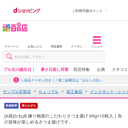
ご利用可能ポイント
マイページ
お気に入り
閲覧履歴
クーポン
メニュー
プル太の誕生日！
暑さ日差し対策
防災特集
お酒
クチコミ
＼全品クーポン付き！／第二金曜日は『おかしの日』
サンプル百貨店
ちょっプル
加工食品
インスタント・レト
軽減税率
残りわずか
[6袋]かね貞 練り物屋のこだわりさつま揚げ 60g×10枚入 | 魚
の旨味が楽しめるさつま揚げです。