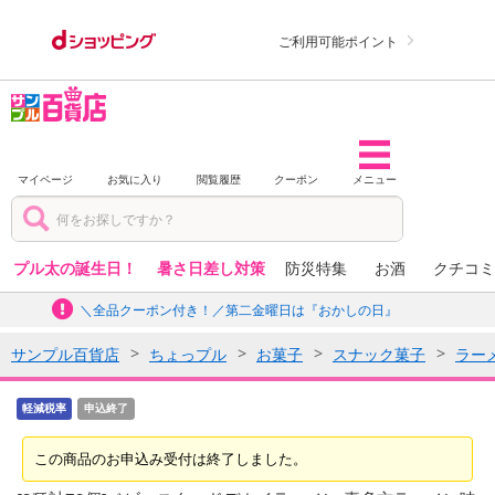
ご利用可能ポイント
マイページ
お気に入り
閲覧履歴
クーポン
メニュー
プル太の誕生日！
暑さ日差し対策
防災特集
お酒
クチコミ
＼全品クーポン付き！／第二金曜日は『おかしの日』
サンプル百貨店
ちょっプル
お菓子
スナック菓子
ラー
軽減税率
申込終了
この商品のお申込み受付は終了しました。