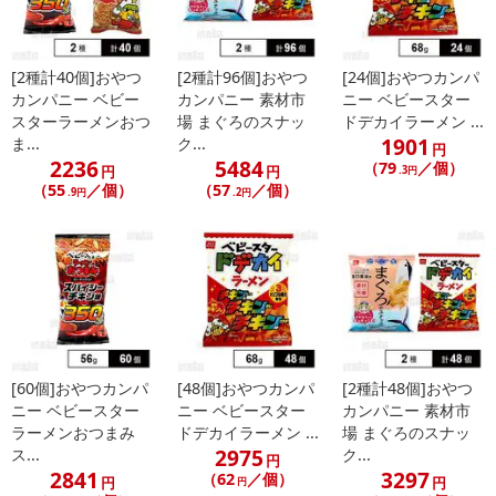
こちらの情報は
2026-07-09 14:13:35.0
での情報となります。
[2種計40個]おやつ
[2種計96個]おやつ
[24個]おやつカンパ
カンパニー ベビー
カンパニー 素材市
ニー ベビースター
スターラーメンおつ
場 まぐろのスナッ
ドデカイラーメン ...
1901
ま...
ク...
円
2236
5484
（79
／個）
円
円
.3円
（55
／個）
（57
／個）
.9円
.2円
[60個]おやつカンパ
[48個]おやつカンパ
[2種計48個]おやつ
ニー ベビースター
ニー ベビースター
カンパニー 素材市
ラーメンおつまみ
ドデカイラーメン ...
場 まぐろのスナッ
2975
ス...
ク...
円
2841
3297
（62
／個）
円
円
円