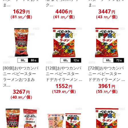
ま...
ク...
ま...
だいた後のご感想をいただくことを目的としており、転売等は固く
1629
4406
3447
円
円
円
禁じます。
（81
／個）
（61
／個）
（43
／個）
.5円
.2円
.1円
転売等、目的以外での利用が確認された場合は、サービス利用を停
止させていただきます。
発送日カレンダー
[80個]おやつカンパ
[12個]おやつカンパ
[72個]おやつカンパ
ニー ベビースター
ニー ベビースター
ニー ベビースター
ラーメンおつまみ
ドデカイラーメン ...
ドデカイラーメン ...
1552
3961
ス...
円
円
3267
（129
／個）
（55
／個）
円
.4円
.1円
（40
／個）
.9円
休業日
■
その他共通および商品カテゴリー別注意事項（※必ずご確認くだ
さい）