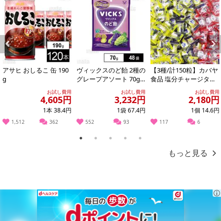
Previous
Next
アサヒ おしるこ 缶 190
ヴィックスのど飴 2種の
【3種/計150粒】カバヤ
g
グレープアソート 70g
食品 塩分チャージタブ
※供試品
レッツ（塩レモン味・
お試し費用
お試し費用
お試し費用
スポーツドリ...
4,605円
3,232円
2,180円
1本 38.4円
1袋 67.4円
1個 14.6円
1,512
362
552
93
117
6
1
2
3
4
5
もっと見る