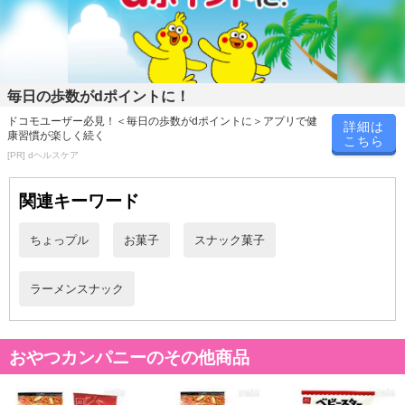
毎日の歩数がdポイントに！
注意事項
ドコモユーザー必見！＜毎日の歩数がdポイントに＞アプリで健
詳細は
康習慣が楽しく続く
こちら
[PR] dヘルスケア
お申込みの際は 「商品情報」に記載されている「注意事項」を
必ずご確認ください。
関連キーワード
【キャンセルについて】
ちょっプル
お菓子
スナック菓子
※お申込み後のキャンセルはお受けできません。
記載されている内容を必ずご確認いただき、お届けする商品セット
にご納得いただきましたうえでお申し込みください。
ラーメンスナック
※パッケージ変更や商品リニューアル(成分など含む)等により、参考
の掲載画像や画像内のバーコードなど、お届け商品と多少異なる場
合がございます。
おやつカンパニーのその他商品
また、[新たな加工食品の原料原産地表示制度]の経過措置期間の終
了により、商品詳細内に記載の原産国・原材料の表記が旧表記の場