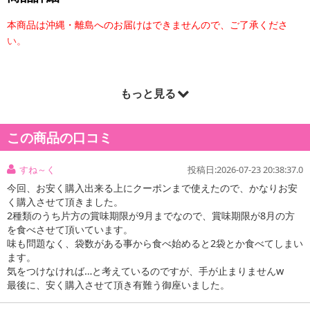
本商品は沖縄・離島へのお届けはできませんので、ご了承くださ
い。
【ベビースタードデカイラーメン喜多方ラーメン味】
もっと見る
喜多方ラーメン味のドデカイラーメンです。あっさりとした醤油ベ
ースにチャーシューの風味を効かせました。
この商品の口コミ
【ベビースタードデカイラーメン魅惑のローストチキン味】
つまんで食べやすい、幅広タイプのベビースタードデカイ麺。香ば
すね～く
投稿日:2026-07-23 20:38:37.0
しい風味とチキンの旨味に、ハーブの香りを隠し味に効かせた本格
今回、お安く購入出来る上にクーポンまで使えたので、かなりお安
的な味わい。
く購入させて頂きました。
2種類のうち片方の賞味期限が9月までなので、賞味期限が8月の方
を食べさせて頂いています。
味も問題なく、袋数がある事から食べ始めると2袋とか食べてしまい
ます。
気をつけなければ…と考えているのですが、手が止まりませんw
最後に、安く購入させて頂き有難う御座いました。