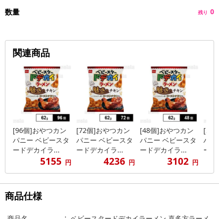
数量
0
残り
関連商品
[96個]おやつカン
[72個]おやつカン
[48個]おやつカン
[2
パニー ベビースタ
パニー ベビースタ
パニー ベビースタ
パニ
ードデカイラ...
ードデカイラ...
ードデカイラ...
ードデ
5155
4236
3102
円
円
円
商品仕様
商品名
ベビースタードデカイラーメン 喜多方ラーメ