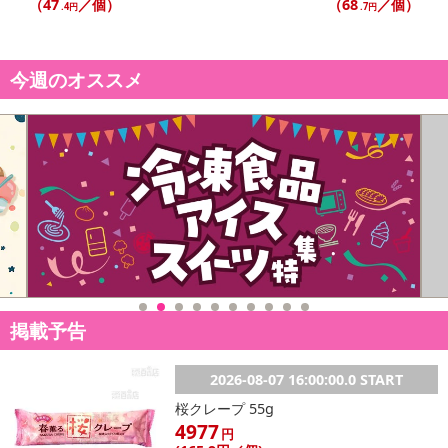
（47
／個）
（68
／個）
.4円
.7円
今週のオススメ
掲載予告
2026-08-07 16:00:00.0 START
桜クレープ 55g
4977
円