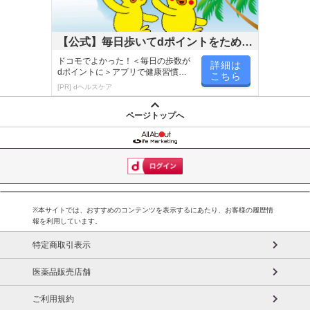
【公式】毎日歩いてdポイントをためよ
う！
ドコモでよかった！＜毎日の歩数が
詳細は
dポイントに＞アプリで健康習慣が
こちら
楽しく続く！
[PR] dヘルスケア
ページトップへ
※本サイトでは、おすすめのコンテンツを表示するにあたり、お客様の履歴情
報を利用しています。
特定商取引表示
医薬品販売店舗
ご利用規約