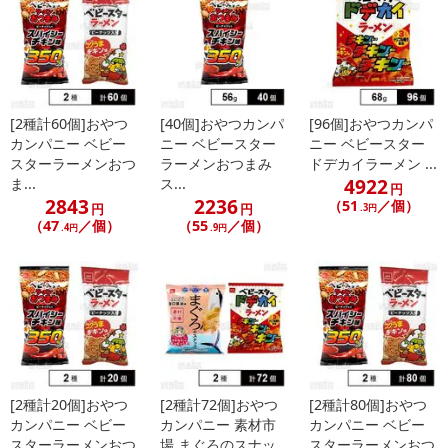
合がございます。
あらかじめご了承いただいた上でお申込みください。なお、本理由
によるお申込み後のキャンセル・返品交換は対応いたしかねます。
【お支払いについて】
※送料はお試し費用に含まれております。
[2種計60個]おやつ
[40個]おやつカンパ
[96個]おやつカンパ
カンパニー ベビー
ニー ベビースター
ニー ベビースター
※お支払い方法は、電話料金合算払い、クレジットカード、dポイン
スターラーメンおつ
ラーメンおつまみ
ドデカイラーメン ...
トの利用となります。
4922
ま...
ス...
円
2843
2236
（51
／個）
円
円
.3円
（47
／個）
（55
／個）
.4円
.9円
【発送・お届け・商品について】
※お申込み頂きました商品の同梱、お届けの日時指定はいたしかね
ます。
※会員様のご都合でお受取りいただけない場合、商品の再発送や返
金はいたしかねます。
また、お届け日時のご指定は、お受けできません。宅配業者からの
不在票にてご対応ください。
※発送予定日は前後する場合がございます。また商品によって発送
[2種計20個]おやつ
[2種計72個]おやつ
[2種計80個]おやつ
日が異なります。
カンパニー ベビー
カンパニー 素材市
カンパニー ベビー
スターラーメンおつ
場 まぐろのスナッ
スターラーメンおつ
※dショッピングサンプル百貨店よりお届けする商品は、ご利用いた