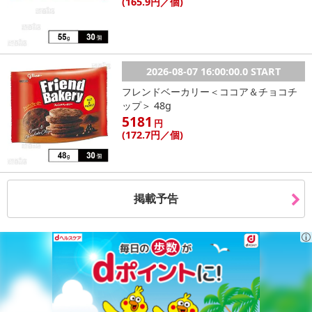
(165
.9円
／個)
2026-08-07 16:00:00.0 START
フレンドベーカリー＜ココア＆チョコチ
ップ＞ 48g
5181
円
(172
.7円
／個)
掲載予告