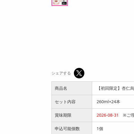
円
9
円
シェアする
商品名
【初回限定】杏仁烏龍 H
セット内容
260ml×24本
賞味期限
2026-08-31
※ご理
申込可能個数
1個