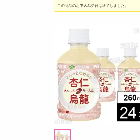
お酒
この商品のお申込み受付は終了しました。
洗剤
キッチン・日用品
ヘアケア・ボディケア
ビューティーケア
健康・ダイエット・サプリメント
医薬品・医薬部外品
インテリア・家具・収納・寝具
08月07日07時00分 ～
08月07日0
ファッション
抽選
ちょっプル
3
290
1
家電
g
【6個】かけうま！明太クリーム麺の素 140
【2個】 ごろごろナ
ベビー・キッズ・マタニティ
g((1人前70g)×2回分) [抽選サンプル]■
ペット用品
提供数 5
資格・学習
1,296
参考価格
円
掲載予告