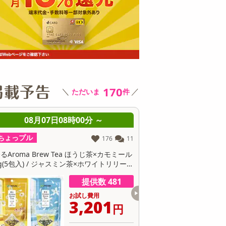
その他 キッチン・日用品
その他 ファッション
サ
170
＼
／
ただいま
件
08月07日08時00分 ～
08月07日08時0
ちょっプル
ちょっプル
0
0
【30個】黄身のしずくバーム（プレーン）
【3種/計12個】黄身が濃
卵にこだわったしっとり食感
身のしずくバーム』3種堪
ン・抹茶・ココア）
提供数 300
お試し費用
お
16,124
6
円