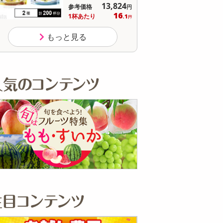
オープン
参考価格
参
537
1個あたり
1個
.5
円
もっと見る