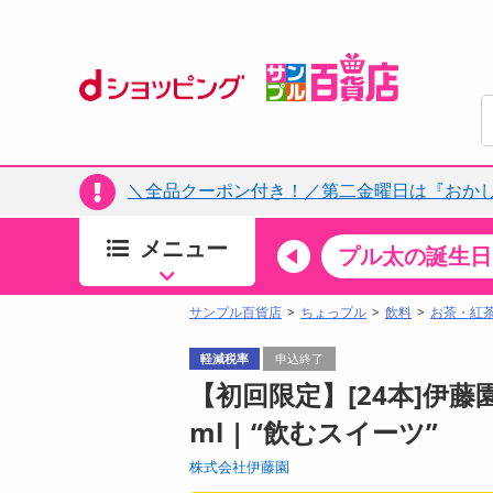
＼全品クーポン付き！／第二金曜日は『おか
メニュー
ちょっプルカテゴリ
キッチン・日用品
食品
プル太の誕生日
すべ
食品・調味料
サンプル百貨店
ちょっプル
飲料
お茶・紅
生鮮食品
軽減税率
申込終了
加工食品
【初回限定】[24本]伊藤園 
お菓子
ml | “飲むスイーツ”
アイス・スイーツ
株式会社伊藤園
飲料