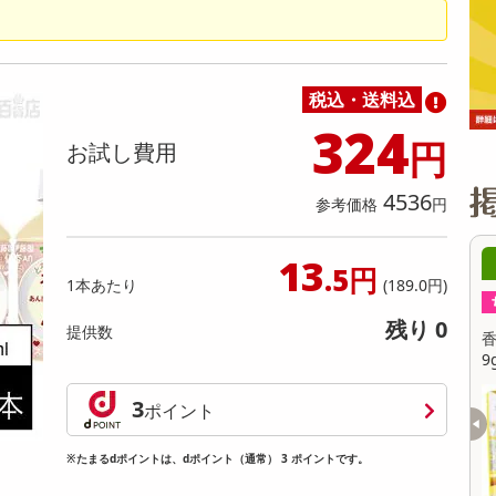
缶詰・瓶詰・ジャム・はちみつ
ミールキット
チョコレート
トクホ
果実酒・梅酒
住居用洗剤
日用品
スポーツサプリメント・ドリンク
チェア・ソファ
財布・小物
パソコン・プリンター・パソコン周辺機器
家具・寝具
料理の素
ナッツ・ドライフルーツ
栄養ドリンク・エナジードリンク
チューハイ・カクテル
洗剤ギフト
ヘルスケア・衛生用品
健康グッズ
インテリア雑貨
時計
記録メディア・メモリーカード
マタニティ
乾物・海苔・粉物
ゼリー・プリン
お茶・紅茶（茶葉）
ノンアルコール飲料
その他 洗剤
キッチン雑貨・食器・消耗品
アウトドア・イベント用品・DIY・工具
アクセサリー
その他 ベビー・キッズ・マタニティ
スマートフォン・携帯電話・タブレットアクセ
リー
税込・送料込
カレー・シチュー
和菓子
コーヒー(豆・インスタント）
ビール・ワイン・お酒ギフト
調理器具・鍋・包丁
その他 インテリア・家具
ファッション雑貨
電池
324
円
お試し費用
電球・蛍光灯・照明
AV機器
4536
参考価格
円
その他 家電
13
8時00分 ～
08月07日08時00分 ～
.5円
1本あたり
(189.0円)
ちょっプル
4
0
176
11
残り 0
提供数
ッツナッツブラウニー
香るAroma Brew Tea ほうじ茶×カモミール
9g(5包入) / ジャスミン茶×ホワイトリリー 9
g(5包入)
提供数 998
提供数 481
3
ポイント
お試し費用
お試し費用
3,300
3,201
円
円
※たまるdポイントは、dポイント（通常） 3 ポイントです。