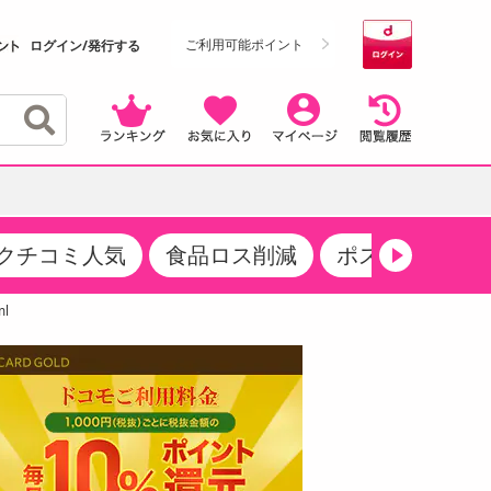
ご利用可能ポイント
ログイン/発行する
クチコミ人気
食品ロス削減
ポストにお届け
クーポン
・サプリメント
品
・収納・寝具
マタニティ
ケア
商品限定クーポン
l
食品ギフト
おつまみ
ココア・チョコレート飲料
その他 アルコール飲料
弁当箱・水筒・弁当グッズ
下着・ルームウェア
その他 食品
製菓・製パン材料
飲料ギフト
生活雑貨
メンズ
その他 お菓子・スイーツ
その他 飲料
スポーツ・アウトドア用品
ベビー・キッズ
介護用品
レッグウェア