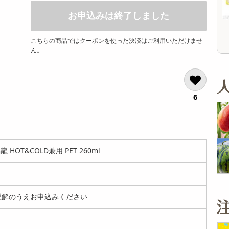
オープン
13,824
参考価格
参考価格
円
お申込みは終了しました
1,650
16
1本あたり
1杯あたり
.1
円
円
こちらの商品ではクーポンを使った決済はご利用いただけませ
ん。
6
OT&COLD兼用 PET 260ml
解のうえお申込みください