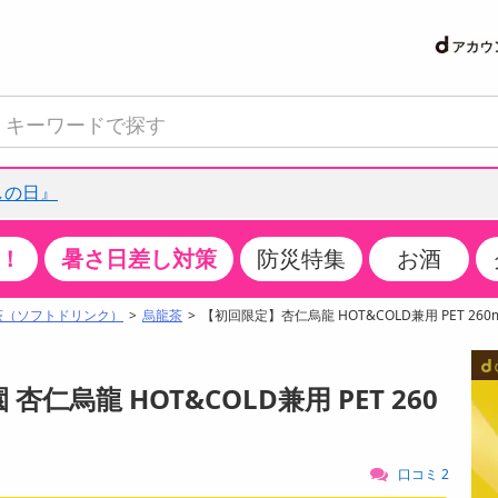
しの日』
！
暑さ日差し対策
防災特集
お酒
て見る
特設コーナー
食品・調味料
生鮮食品
お菓子
アイス・スイーツ
飲料
お酒
洗剤
キッチン・日用品
健康・ダイエット
医薬品・医薬部外
インテリア・家具
ファッション
家電
ベビー・キッズ・
ペット用品
加工食品
ヘアケア・ボディ
ビューティーケア
特集一覧
茶（ソフトドリンク）
烏龍茶
【初回限定】杏仁烏龍 HOT&COLD兼用 PET 260m
クチコミで選ばれた人気商品
米・雑穀
肉・肉加工品
スナック菓子
アイスクリーム・シャーベット
水・ミネラルウォーター・炭酸水
ビール・発泡酒・新ジャンル
キッチン・台所用洗剤
掃除用具
健康食品・飲料
第二類医薬品
収納用品
トップス
生活家電
ベビーおむつ・トイレ用品
犬用品
カップ麺・乾麺・パスタ
ヘアケア・スタイリング
スキンケア・基礎化粧品
パン・シリアル・コーンフレーク
魚介類・シーフード・水産加工品
クッキー・クラッカー
ケーキ・スイーツ
お茶・紅茶（ソフトドリンク）
ワイン
洗濯用洗剤・柔軟剤・漂白剤
洗濯用品
ダイエット
指定第二類医薬品
寝具・布団
ボトムス
キッチン家電
授乳グッズ
猫用品
インスタント・レトルト・冷凍食品・惣菜
ボディケア
ベースメイク・メイクアップ・ネイル
杏仁烏龍 HOT&COLD兼用 PET 260
サンプリング
チーズ・ヨーグルト・乳製品・卵
フルーツ・果物・果物加工品
キャンディ・ガム・タブレット
お菓子・スイーツギフト
コーヒー（ソフトドリンク）
日本酒・焼酎
バス・お風呂用洗剤
トイレ・バス用品
サプリメント
第三類医薬品
マット・カーペット・クッション
シューズ
冷房・暖房器具・空調
食事グッズ
その他 ペット用品
ナチュラル・オーガニックコスメ
抽選サンプル
調味料・ドレッシング・油
野菜・きのこ
せんべい・米菓
果実・野菜・清涼・乳飲料
洋酒・リキュール
トイレ用洗剤
タオル
美容サプリメント・ドリンク
医薬部外品
テーブル・デスク・カウンター
バッグ
美容・健康家電
ベビー用品・雑貨
香水・アロマ
口コミ 2