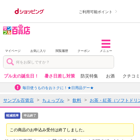
ご利用可能ポイント
マイページ
お気に入り
閲覧履歴
クーポン
メニュー
プル太の誕生日！
暑さ日差し対策
防災特集
お酒
クチコミ
毎日使うものをおトクに！★日用品デー★
サンプル百貨店
ちょっプル
飲料
お茶・紅茶（ソフトドリ
軽減税率
申込終了
この商品のお申込み受付は終了しました。