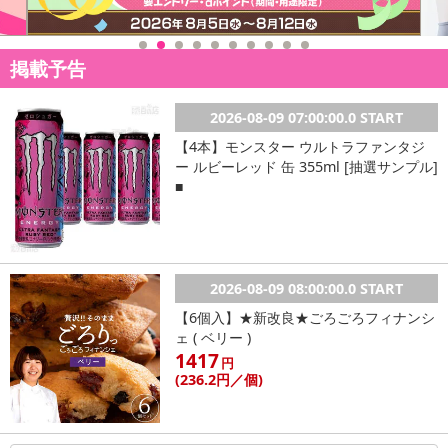
掲載予告
2026-08-09 07:00:00.0 START
【4本】モンスター ウルトラファンタジ
ー ルビーレッド 缶 355ml [抽選サンプル]
■
2026-08-09 08:00:00.0 START
【6個入】★新改良★ごろごろフィナンシ
ェ ( ベリー )
1417
円
(236
.2円
／個)