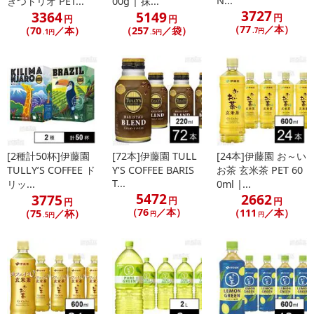
N...
きつトリオ PET...
00g | 抹...
3727
3364
5149
円
円
円
（77
／本）
（70
／本）
（257
／袋）
.7円
.1円
.5円
休業日
[2種計50杯]伊藤園
[72本]伊藤園 TULL
[24本]伊藤園 お～い
TULLY’S COFFEE ド
Y’S COFFEE BARIS
お茶 玄米茶 PET 60
■
その他共通および商品カテゴリー別注意事項（※必ずご確認くだ
T...
リッ...
0ml |...
さい）
5472
2662
3775
円
円
円
（76
／本）
（111
／本）
（75
／杯）
円
円
.5円
こちらの情報は
2026-07-09 14:13:35.0
での情報となります。