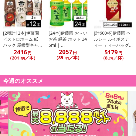
[2種計12本]伊藤園
[24本]伊藤園 お～い
[計600杯]伊藤園 ヘ
ビストロホーム 紙
お茶 緑茶 ホット 34
ルシー ルイボステ
パック 屋根型キャ...
5ml | ...
ィー ティーバッグ...
2057
2416
5179
円
円
円
（85
／本）
（201
／本）
（8
／杯）
.8円
.4円
.7円
今週のオススメ