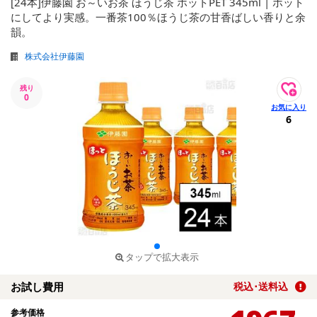
[24本]伊藤園 お～いお茶 ほうじ茶 ホットPET 345ml | ホット
にしてより実感。一番茶100％ほうじ茶の甘香ばしい香りと余
韻。
株式会社伊藤園
残り
0
6
タップで拡大表示
お試し費用
税込･送料込
参考価格