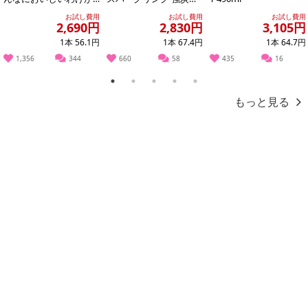
ない PET 500ml
水 500ml ラベルレス
お試し費用
お試し費用
お試し費用
無...
お申込みの際は 「商品情報」に記載されている「注意事項」を
2,690円
2,830円
3,105円
必ずご確認ください。
1本 56.1円
1本 67.4円
1本 64.7円
1,356
344
660
58
435
16
【キャンセルについて】
1
2
3
4
5
※お申込み後のキャンセルはお受けできません。
もっと見る
記載されている内容を必ずご確認いただき、お届けする商品セット
にご納得いただきましたうえでお申し込みください。
※パッケージ変更や商品リニューアル(成分など含む)等により、参考
の掲載画像や画像内のバーコードなど、お届け商品と多少異なる場
合がございます。
また、[新たな加工食品の原料原産地表示制度]の経過措置期間の終
了により、商品詳細内に記載の原産国・原材料の表記が旧表記の場
合がございます。
あらかじめご了承いただいた上でお申込みください。なお、本理由
によるお申込み後のキャンセル・返品交換は対応いたしかねます。
【お支払いについて】
※送料はお試し費用に含まれております。