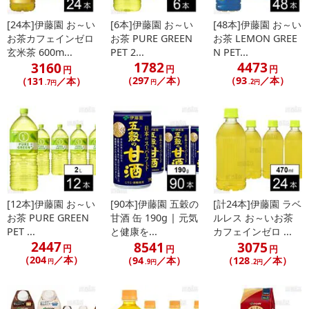
[24本]伊藤園 お～い
[6本]伊藤園 お～い
[48本]伊藤園 お～い
お茶カフェインゼロ
お茶 PURE GREEN
お茶 LEMON GREE
玄米茶 600m...
PET 2...
N PET...
1782
4473
3160
円
円
円
（297
／本）
（93
／本）
（131
／本）
円
.2円
.7円
[12本]伊藤園 お～い
[90本]伊藤園 五穀の
[計24本]伊藤園 ラベ
お茶 PURE GREEN
甘酒 缶 190g | 元気
ルレス お～いお茶
PET ...
と健康を...
カフェインゼロ ...
2447
8541
3075
円
円
円
（204
／本）
（94
／本）
（128
／本）
円
.9円
.2円