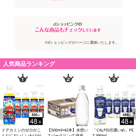
原産国(最終加工地):
日本
アレルギー表示:
なし
注意事項:
※dショッピングのページに遷移いたします。
・実際にお届けする商品とパッケージ等が異なる場合がございますので、あらかじめご了承く
ださい。
人気商品ランキング
Previous
Next
ドデカミンのゼロがこ
【500ml×42本】水想い
「CALPISⓇ濃いめ」PE
注意事項
んなにおいしいわけが
スパークリング 強炭酸
T 490ml