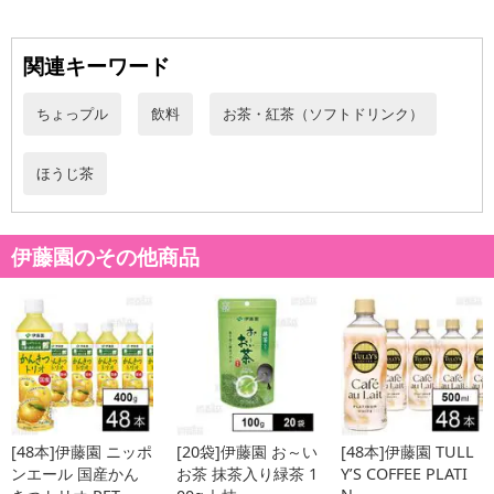
※お支払い方法は、電話料金合算払い、クレジットカード、dポイン
トの利用となります。
関連キーワード
【発送・お届け・商品について】
※お申込み頂きました商品の同梱、お届けの日時指定はいたしかね
ちょっプル
飲料
お茶・紅茶（ソフトドリンク）
ます。
※会員様のご都合でお受取りいただけない場合、商品の再発送や返
ほうじ茶
金はいたしかねます。
また、お届け日時のご指定は、お受けできません。宅配業者からの
不在票にてご対応ください。
伊藤園のその他商品
※発送予定日は前後する場合がございます。また商品によって発送
日が異なります。
※dショッピングサンプル百貨店よりお届けする商品は、ご利用いた
だいた後のご感想をいただくことを目的としており、転売等は固く
禁じます。
転売等、目的以外での利用が確認された場合は、サービス利用を停
止させていただきます。
[48本]伊藤園 ニッポ
[20袋]伊藤園 お～い
[48本]伊藤園 TULL
発送日カレンダー
ンエール 国産かん
お茶 抹茶入り緑茶 1
Y’S COFFEE PLATI