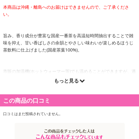
本商品は沖縄・離島へのお届けはできませんので、ご了承くださ
い。
旨み、香り成分が豊富な国産一番茶を高温短時間抽出することで雑
味を抑え、甘い香ばしさの余韻とやさしい味わいが楽しめるほうじ
茶飲料に仕上げました(国産茶葉100%)。
市販の加温機(ホットウォーマー等)でも温めることができますが、過
度な加温にはご注意ください。
もっと見る
加温機で温める際には以下をご注意ください。
(1)加温温度は55～60℃の設定で加温してください
この商品の口コミ
(2)加温開始後、2週間以内に飲用してください
(3)横倒しして加温はしないでください
(4)再加温はお控えください
口コミはまだ投稿されていません。
(5)加温の際にはヤケドにご注意ください
(6)加温機で温める際は未開封の状態で加温してください