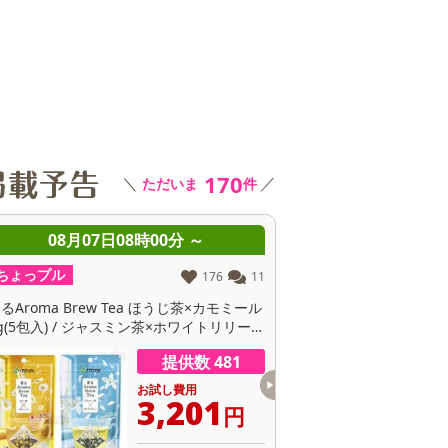
その他 キッチン・日用品
その他 ファッション
サ
170
＼
／
ただいま
件
08月07日08時00分 ～
08月07日08時0
ちょっプル
ちょっプル
0
0
【30個】黄身のしずくバーム（プレーン）
【3種/計12個】黄身が濃
卵にこだわったしっとり食感
身のしずくバーム』3種堪
ン・抹茶・ココア）
提供数 300
お試し費用
お
16,124
6
円