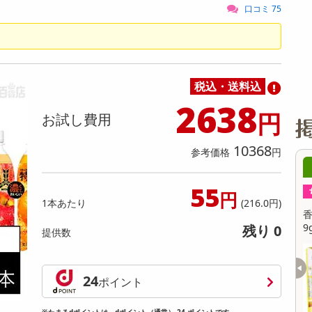
缶詰・瓶詰・ジャム・はちみつ
ミールキット
チョコレート
トクホ
果実酒・梅酒
住居用洗剤
日用品
スポーツサプリメント・ドリンク
チェア・ソファ
財布・小物
パソコン・プリンター・パソコン周辺機器
家具・寝具
口コミ 75
料理の素
ナッツ・ドライフルーツ
栄養ドリンク・エナジードリンク
チューハイ・カクテル
洗剤ギフト
ヘルスケア・衛生用品
健康グッズ
インテリア雑貨
時計
記録メディア・メモリーカード
マタニティ
乾物・海苔・粉物
ゼリー・プリン
お茶・紅茶（茶葉）
ノンアルコール飲料
その他 洗剤
キッチン雑貨・食器・消耗品
アウトドア・イベント用品・DIY・工具
アクセサリー
その他 ベビー・キッズ・マタニティ
スマートフォン・携帯電話・タブレットアクセ
リー
カレー・シチュー
和菓子
コーヒー(豆・インスタント）
ビール・ワイン・お酒ギフト
調理器具・鍋・包丁
その他 インテリア・家具
ファッション雑貨
電池
税込・送料込
電球・蛍光灯・照明
2638
円
お試し費用
AV機器
その他 家電
10368
参考価格
円
8時00分 ～
08月07日08時00分 ～
55
ちょっプル
4
0
176
11
円
1本あたり
(216.0円)
ッツナッツブラウニー
香るAroma Brew Tea ほうじ茶×カモミール
9g(5包入) / ジャスミン茶×ホワイトリリー 9
残り 0
提供数
g(5包入)
提供数 998
提供数 481
お試し費用
お試し費用
24
3,300
3,201
ポイント
円
円
※たまるdポイントは、dポイント（通常） 24 ポイントです。