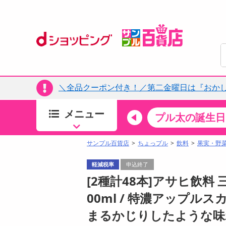
＼全品クーポン付き！／第二金曜日は『おか
メニュー
ちょっプルカテゴリ
キッチン・日用品
食品
プル太の誕生日
すべ
食品・調味料
サンプル百貨店
ちょっプル
飲料
果実・野
生鮮食品
軽減税率
申込終了
加工食品
[2種計48本]アサヒ飲料 
お菓子
00ml / 特濃アップルスカ
アイス・スイーツ
まるかじりしたような味
飲料