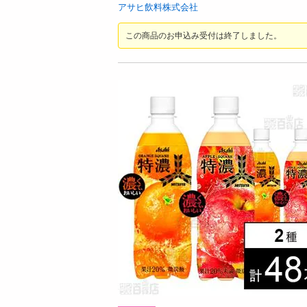
お酒
アサヒ飲料株式会社
洗剤
この商品のお申込み受付は終了しました。
キッチン・日用品
ヘアケア・ボディケア
ビューティーケア
健康・ダイエット・サプリメント
医薬品・医薬部外品
インテリア・家具・収納・寝具
08月07日07時00分 ～
08月07日0
ファッション
抽選
ちょっプル
3
290
1
家電
g
【6個】かけうま！明太クリーム麺の素 140
【2個】 ごろごろナ
ベビー・キッズ・マタニティ
g((1人前70g)×2回分) [抽選サンプル]■
ペット用品
提供数 5
資格・学習
1,296
参考価格
円
掲載予告