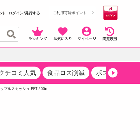
ご利用可能ポイント
ログイン/発行する
クチコミ人気
食品ロス削減
ポストにお届け
クーポン
・サプリメント
品
・収納・寝具
マタニティ
ケア
商品限定クーポン
ップルスカッシュ PET 500ml
食品ギフト
おつまみ
ココア・チョコレート飲料
その他 アルコール飲料
弁当箱・水筒・弁当グッズ
下着・ルームウェア
その他 食品
製菓・製パン材料
飲料ギフト
生活雑貨
メンズ
その他 お菓子・スイーツ
その他 飲料
スポーツ・アウトドア用品
ベビー・キッズ
介護用品
レッグウェア