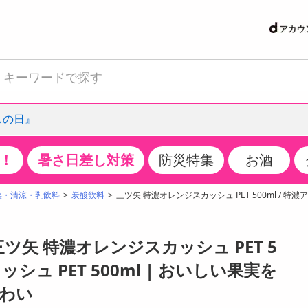
しの日』
！
暑さ日差し対策
防災特集
お酒
て見る
特設コーナー
食品・調味料
生鮮食品
お菓子
アイス・スイーツ
飲料
お酒
洗剤
キッチン・日用品
健康・ダイエット
医薬品・医薬部外
インテリア・家具
ファッション
家電
ベビー・キッズ・
ペット用品
加工食品
ヘアケア・ボディ
ビューティーケア
特集一覧
菜・清涼・乳飲料
炭酸飲料
三ツ矢 特濃オレンジスカッシュ PET 500ml / 特濃ア
クチコミで選ばれた人気商品
米・雑穀
肉・肉加工品
スナック菓子
アイスクリーム・シャーベット
水・ミネラルウォーター・炭酸水
ビール・発泡酒・新ジャンル
キッチン・台所用洗剤
掃除用具
健康食品・飲料
第二類医薬品
収納用品
トップス
生活家電
ベビーおむつ・トイレ用品
犬用品
カップ麺・乾麺・パスタ
ヘアケア・スタイリング
スキンケア・基礎化粧品
パン・シリアル・コーンフレーク
魚介類・シーフード・水産加工品
クッキー・クラッカー
ケーキ・スイーツ
お茶・紅茶（ソフトドリンク）
ワイン
洗濯用洗剤・柔軟剤・漂白剤
洗濯用品
ダイエット
指定第二類医薬品
寝具・布団
ボトムス
キッチン家電
授乳グッズ
猫用品
インスタント・レトルト・冷凍食品・惣菜
ボディケア
ベースメイク・メイクアップ・ネイル
三ツ矢 特濃オレンジスカッシュ PET 5
サンプリング
チーズ・ヨーグルト・乳製品・卵
フルーツ・果物・果物加工品
キャンディ・ガム・タブレット
お菓子・スイーツギフト
コーヒー（ソフトドリンク）
日本酒・焼酎
バス・お風呂用洗剤
トイレ・バス用品
サプリメント
第三類医薬品
マット・カーペット・クッション
シューズ
冷房・暖房器具・空調
食事グッズ
その他 ペット用品
ナチュラル・オーガニックコスメ
ッシュ PET 500ml | おいしい果実を
抽選サンプル
調味料・ドレッシング・油
野菜・きのこ
せんべい・米菓
果実・野菜・清涼・乳飲料
洋酒・リキュール
トイレ用洗剤
タオル
美容サプリメント・ドリンク
医薬部外品
テーブル・デスク・カウンター
バッグ
美容・健康家電
ベビー用品・雑貨
香水・アロマ
わい