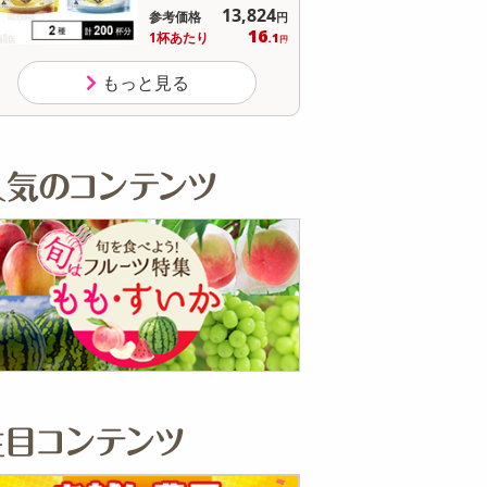
オープン
参考価格
参
537
1個あたり
1個
.5
円
もっと見る