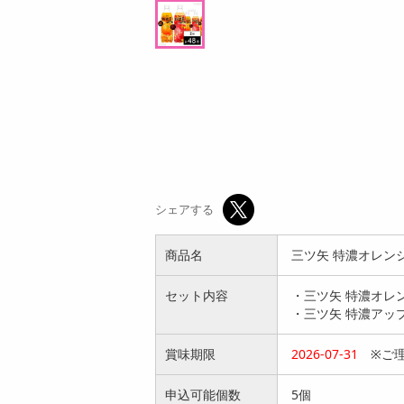
円
9
円
シェアする
商品名
三ツ矢 特濃オレンジス
セット内容
・三ツ矢 特濃オレン
・三ツ矢 特濃アップ
賞味期限
2026-07-31
※ご理
申込可能個数
5個