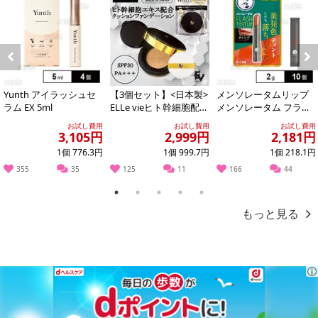
Previous
Next
Yunth アイラッシュセ
【3個セット】<日本製>
メンソレータムリップ
ラム EX 5ml
ELLe vieヒト幹細胞配合
メンソレータム フラッ
クッションファンデー
シュティントリップ オ
お試し費用
お試し費用
お試し費用
ション...
レンジ 2.0...
3,105円
2,999円
2,181円
1個 776.3円
1個 999.7円
1個 218.1円
355
35
125
11
166
44
1
2
3
4
5
もっと見る