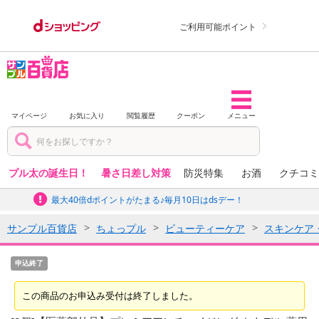
ご利用可能ポイント
マイページ
お気に入り
閲覧履歴
クーポン
メニュー
プル太の誕生日！
暑さ日差し対策
防災特集
お酒
クチコミ
最大40倍dポイントがたまる♪毎月10日はdsデー！
サンプル百貨店
ちょっプル
ビューティーケア
スキンケア
申込終了
この商品のお申込み受付は終了しました。