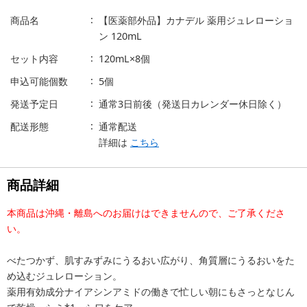
商品名
【医薬部外品】カナデル 薬用ジュレローショ
ン 120mL
セット内容
120mL×8個
申込可能個数
5個
発送予定日
通常3日前後（発送日カレンダー休日除く）
配送形態
通常配送
詳細は
こちら
商品詳細
本商品は沖縄・離島へのお届けはできませんので、ご了承くださ
い。
べたつかず、肌すみずみにうるおい広がり、角質層にうるおいをた
め込むジュレローション。
薬用有効成分ナイアシンアミドの働きで忙しい朝にもさっとなじん