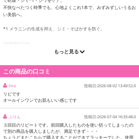
で乾燥・シミ*1・シワをケア。
不快なべたつく時季でも、心地よくこれ1本で、みずみずしいうるお
い美肌へ。
*1 メラニンの生成を抑え、シミ・そばかすを防ぐ。
原産国(最終加工地):
もっと見る
日本
この商品の口コミ
hiro
投稿日:2026-08-02 13:49:52.0
リピです
オールインワンでお肌もいい感じです
ぷりん
投稿日:2026-07-04 16:35:48.0
３回目のリピートです。前回購入したものを使い切ってしまったの
で別の商品を購入しましたが、満足できず・・・
ちょうどまたこちらで購入することができてラッキーでした。使用