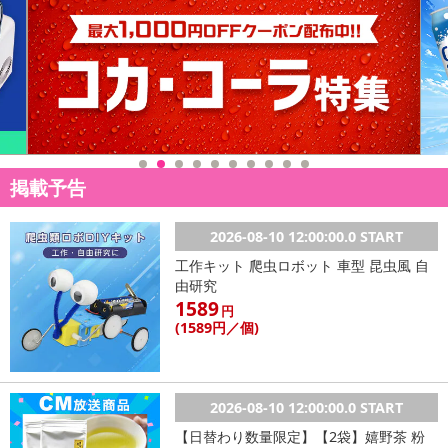
必ずご確認ください。
【キャンセルについて】
※お申込み後のキャンセルはお受けできません。
記載されている内容を必ずご確認いただき、お届けする商品セット
にご納得いただきましたうえでお申し込みください。
※パッケージ変更や商品リニューアル(成分など含む)等により、参考
の掲載画像や画像内のバーコードなど、お届け商品と多少異なる場
掲載予告
合がございます。
また、[新たな加工食品の原料原産地表示制度]の経過措置期間の終
2026-08-10 12:00:00.0 START
了により、商品詳細内に記載の原産国・原材料の表記が旧表記の場
合がございます。
工作キット 爬虫ロボット 車型 昆虫風 自
あらかじめご了承いただいた上でお申込みください。なお、本理由
由研究
1589
によるお申込み後のキャンセル・返品交換は対応いたしかねます。
円
(1589
円
／個)
【お支払いについて】
※送料はお試し費用に含まれております。
※お支払い方法は、電話料金合算払い、クレジットカード、dポイン
2026-08-10 12:00:00.0 START
トの利用となります。
【日替わり数量限定】【2袋】嬉野茶 粉