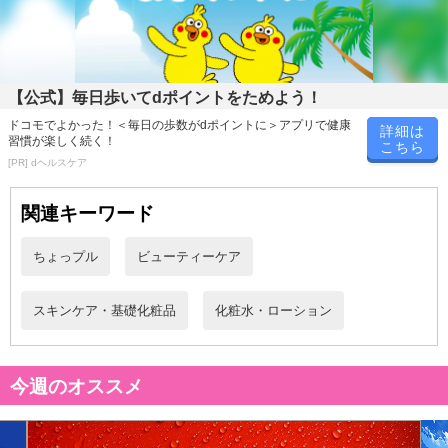
医薬品分類
【公式】毎日歩いてdポイントをためよう！
ドコモでよかった！＜毎日の歩数がdポイントに＞アプリで健康
詳細は
医薬部外品
習慣が楽しく続く！
こちら
[PR] dヘルスケア
効果・効能
関連キーワード
シミ、シワ
ちょっプル
ビューティーケア
セルフメディケーション税制
スキンケア・基礎化粧品
化粧水・ローション
対象外
今週のオススメ
注意事項
お申込みの際は 「商品情報」に記載されている「注意事項」を