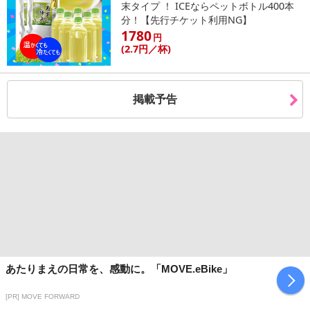
末タイプ ！ ICEならペットボトル400本
【発送・お届け・商品について】
分！【先行チケット利用NG】
※お申込み頂きました商品の同梱、お届けの日時指定はいたしかね
1780
円
ます。
(2
.7円
／杯)
※会員様のご都合でお受取りいただけない場合、商品の再発送や返
金はいたしかねます。
また、お届け日時のご指定は、お受けできません。宅配業者からの
掲載予告
不在票にてご対応ください。
※発送予定日は前後する場合がございます。また商品によって発送
日が異なります。
※dショッピングサンプル百貨店よりお届けする商品は、ご利用いた
だいた後のご感想をいただくことを目的としており、転売等は固く
禁じます。
転売等、目的以外での利用が確認された場合は、サービス利用を停
止させていただきます。
発送日カレンダー
あたりまえの日常を、感動に。「MOVE.eBike」
[PR] MOVE FORWARD