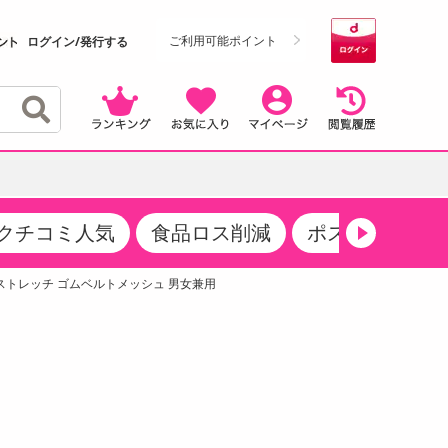
ご利用可能ポイント
ログイン/発行する
クチコミ人気
食品ロス削減
ポストにお届け
クーポン
・サプリメント
品
・収納・寝具
マタニティ
ケア
商品限定クーポン
ストレッチ ゴムベルトメッシュ 男女兼用
食品ギフト
おつまみ
ココア・チョコレート飲料
その他 アルコール飲料
弁当箱・水筒・弁当グッズ
下着・ルームウェア
その他 食品
製菓・製パン材料
飲料ギフト
生活雑貨
メンズ
その他 お菓子・スイーツ
その他 飲料
スポーツ・アウトドア用品
ベビー・キッズ
介護用品
レッグウェア