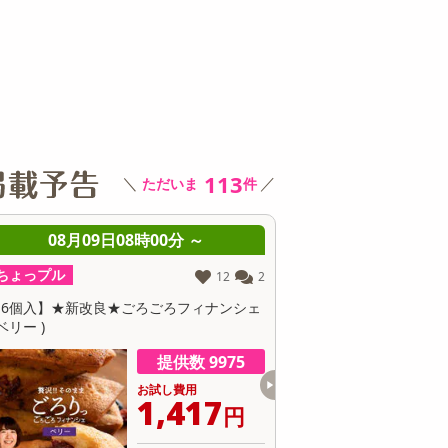
その他 キッチン・日用品
その他 ファッション
サ
113
＼
／
ただいま
件
0分 ～
08月09日08時00分 ～
ちょっプル
ちょっ
12
2
6
0
ろフィナンシェ
【4種/計8袋】厳選おつまみ「碧の幸」8袋
【計65
ギフトセット＜全て国産＞化粧箱入り
提供数 9975
提供数 999
し費用
お試し費用
,417
3,181
円
円