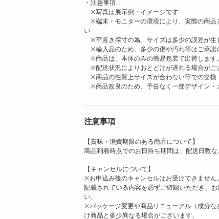
・注意事項：
※写真は展示例・イメージです
※端末・モニターの環境により、実際の商品と
い
※平置き採寸の為、サイズは多少の誤差が生
※輸入品のため、多少の傷や汚れ等はご承諾
※商品は、本体のみの簡易包装で出荷します
※配送状況によりおとどけが遅れる場合がご
※商品の性質上サイズが合わない等での交換
※商品改良のため、予告なく一部デザイン・
注意事項
【賞味・消費期限のある商品について】
商品到着時点でのお日持ち期間は、配送日数な
【キャンセルについて】
※お申込み後のキャンセルはお受けできません
記載されている内容を必ずご確認いただき、お
い。
※パッケージ変更や商品リニューアル（成分な
け商品と多少異なる場合がございます。