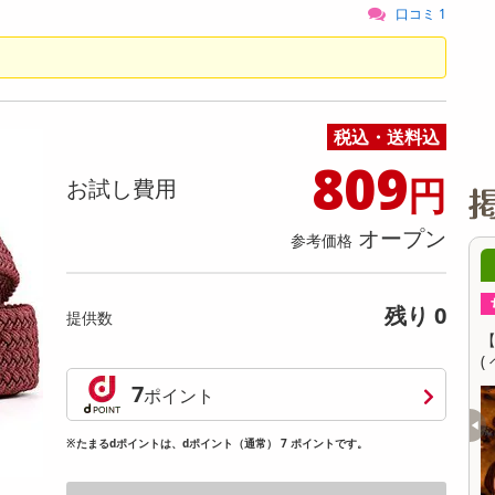
缶詰・瓶詰・ジャム・はちみつ
ミールキット
チョコレート
トクホ
果実酒・梅酒
住居用洗剤
日用品
スポーツサプリメント・ドリンク
チェア・ソファ
財布・小物
パソコン・プリンター・パソコン周辺機器
家具・寝具
口コミ 1
料理の素
ナッツ・ドライフルーツ
栄養ドリンク・エナジードリンク
チューハイ・カクテル
洗剤ギフト
ヘルスケア・衛生用品
健康グッズ
インテリア雑貨
時計
記録メディア・メモリーカード
マタニティ
乾物・海苔・粉物
ゼリー・プリン
お茶・紅茶（茶葉）
ノンアルコール飲料
その他 洗剤
キッチン雑貨・食器・消耗品
アウトドア・イベント用品・DIY・工具
アクセサリー
その他 ベビー・キッズ・マタニティ
スマートフォン・携帯電話・タブレットアクセ
リー
カレー・シチュー
和菓子
コーヒー(豆・インスタント）
ビール・ワイン・お酒ギフト
調理器具・鍋・包丁
その他 インテリア・家具
ファッション雑貨
電池
税込・送料込
電球・蛍光灯・照明
809
円
お試し費用
AV機器
その他 家電
オープン
参考価格
08月08日22時00分 ～
08月09日08時0
ちょっプル
ちょっプル
0
0
残り 0
提供数
本真珠ネックレス＆ピアスセット／特品
【6個入】★新改良★ごろご
ンク】照り艶美ポテト型 約8mm 43cm
( ベリー )
7
ポイント
提供数 4
お試し費用
お試
12,999
1
※たまるdポイントは、dポイント（通常） 7 ポイントです。
円