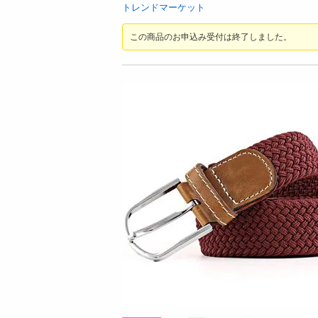
お酒
トレンドマーケット
洗剤
この商品のお申込み受付は終了しました。
キッチン・日用品
ヘアケア・ボディケア
ビューティーケア
健康・ダイエット・サプリメント
医薬品・医薬部外品
インテリア・家具・収納・寝具
8時00分 ～
08月08日22時00分 ～
ファッション
ちょっプル
2
0
99
3
家電
ーアイス 80g
カーフ リフレッシュ ケア(片足タイプ/コー
【
ベビー・キッズ・マタニティ
ドレス)/FD-X2B
ラ
ペット用品
提供数 55
提供数 500
資格・学習
お試し費用
お試し費用
5,147
4,799
円
円
掲載予告