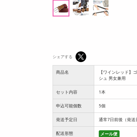
7,698
オープン
参考価格
参考価格
円
143
1本あたり
円
シェアする
商品名
【ワインレッド】ゴ
シュ 男女兼用
セット内容
1本
申込可能個数
5個
発送予定日
通常7日前後（発送
配送形態
メール便