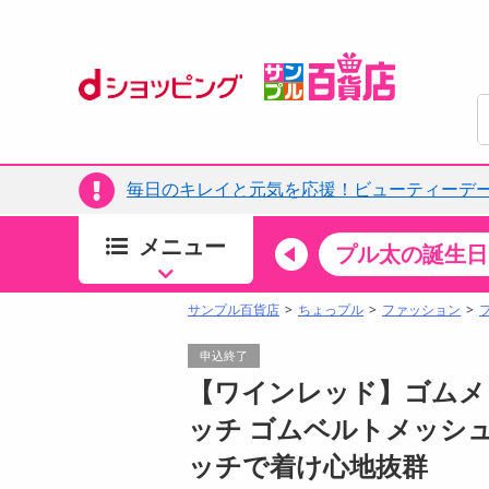
毎日のキレイと元気を応援！ビューティーデー
メニュー
ちょっプルカテゴリ
キッチン・日用品
食品
プル太の誕生日
すべ
食品・調味料
サンプル百貨店
ちょっプル
ファッション
生鮮食品
申込終了
加工食品
【ワインレッド】ゴムメッ
お菓子
ッチ ゴムベルトメッシュ
アイス・スイーツ
ッチで着け心地抜群
飲料