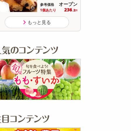
オープン
オープン
価格
参考価格
236
397
あたり
1袋あたり
.2
.7
円
円
もっと見る