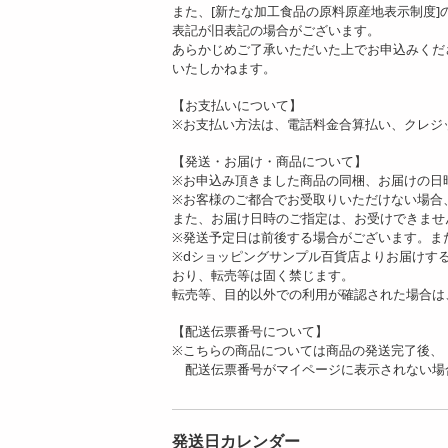
また、[新たな加工食品の原料原産地表示制度
表記が旧表記の場合がございます。
あらかじめご了承いただいた上でお申込みくだ
いたしかねます。
【お支払いについて】
※お支払い方法は、電話料金合算払い、クレジ
【発送・お届け・商品について】
※お申込み頂きました商品の同梱、お届けの日
※お客様のご都合でお受取りいただけない場合
また、お届け日時のご指定は、お受けできませ
※発送予定日は前後する場合がございます。ま
※dショッピングサンプル百貨店よりお届けす
おり、転売等は固く禁じます。
転売等、目的以外での利用が確認された場合は
【配送伝票番号について】
※こちらの商品については商品の発送完了後、
配送伝票番号がマイページに表示されない場
発送日カレンダー