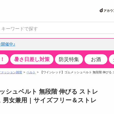
開催中♪
！
暑さ日差し対策
防災特集
お酒
て見る
特設コーナー
食品・調味料
生鮮食品
お菓子
アイス・スイーツ
飲料
お酒
洗剤
キッチン・日用品
健康・ダイエット
医薬品・医薬部外
インテリア・家具
ファッション
家電
ベビー・キッズ・
ペット用品
加工食品
ヘアケア・ボディ
ビューティーケア
特集一覧
ファッション雑貨
ベルト
【ワインレッド】ゴムメッシュベルト 無段階 伸びる 
クチコミで選ばれた人気商品
米・雑穀
肉・肉加工品
スナック菓子
アイスクリーム・シャーベット
水・ミネラルウォーター・炭酸水
ビール・発泡酒・新ジャンル
キッチン・台所用洗剤
掃除用具
健康食品・飲料
第二類医薬品
収納用品
トップス
生活家電
ベビーおむつ・トイレ用品
犬用品
カップ麺・乾麺・パスタ
ヘアケア・スタイリング
スキンケア・基礎化粧品
パン・シリアル・コーンフレーク
魚介類・シーフード・水産加工品
クッキー・クラッカー
ケーキ・スイーツ
お茶・紅茶（ソフトドリンク）
ワイン
洗濯用洗剤・柔軟剤・漂白剤
洗濯用品
ダイエット
指定第二類医薬品
寝具・布団
ボトムス
キッチン家電
授乳グッズ
猫用品
インスタント・レトルト・冷凍食品・惣菜
ボディケア
ベースメイク・メイクアップ・ネイル
シュベルト 無段階 伸びる ストレ
サンプリング
チーズ・ヨーグルト・乳製品・卵
フルーツ・果物・果物加工品
キャンディ・ガム・タブレット
お菓子・スイーツギフト
コーヒー（ソフトドリンク）
日本酒・焼酎
バス・お風呂用洗剤
トイレ・バス用品
サプリメント
第三類医薬品
マット・カーペット・クッション
シューズ
冷房・暖房器具・空調
食事グッズ
その他 ペット用品
ナチュラル・オーガニックコスメ
 男女兼用 | サイズフリー＆ストレ
抽選サンプル
調味料・ドレッシング・油
野菜・きのこ
せんべい・米菓
果実・野菜・清涼・乳飲料
洋酒・リキュール
トイレ用洗剤
タオル
美容サプリメント・ドリンク
医薬部外品
テーブル・デスク・カウンター
バッグ
美容・健康家電
ベビー用品・雑貨
香水・アロマ