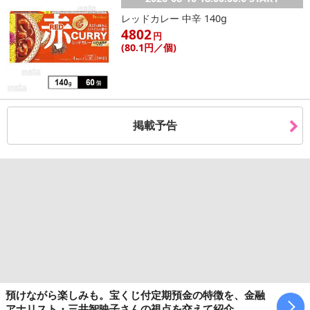
了により、商品詳細内に記載の原産国・原材料の表記が旧表記の場
レッドカレー 中辛 140g
合がございます。
4802
円
あらかじめご了承いただいた上でお申込みください。なお、本理由
(80
.1円
／個)
によるお申込み後のキャンセル・返品交換は対応いたしかねます。
【お支払いについて】
※お支払い方法は、電話料金合算払い、クレジットカード払い、dポ
掲載予告
イントがご利用いただけます。
【発送・お届け・商品について】
※お申込み頂きました商品の同梱、お届けの日時指定はいたしかね
ます。
※お客様のご都合でお受取りいただけない場合、商品の再発送や返
金はいたしかねます。
また、お届け日時のご指定は、お受けできません。宅配業者からの
不在票にてご対応ください。
※発送予定日は前後する場合がございます。また商品によって発送
日が異なります。
預けながら楽しみも。宝くじ付定期預金の特徴を、金融
※dショッピングサンプル百貨店よりお届けする商品は、ご利用いた
アナリスト・三井智映子さんの視点を交えて紹介