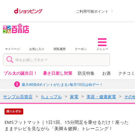
ご利用可能ポイント
マイページ
お気に入り
閲覧履歴
クーポン
メニュー
プル太の誕生日！
暑さ日差し対策
防災特集
お酒
クチコミ
最大40倍dポイントがたまる♪毎月10日はdsデー！
サンプル百貨店
ちょっプル
家電
美容・健康家電
その
残りわずか
EMSフットマット | 1日1回、15分間足を乗せるだけ！座った
ままテレビを見ながら「美脚＆健脚」トレーニング！