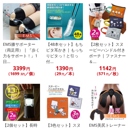
コントローラー：（約）8×6×2.5cm
フットマット：（約）31×31×0.5cm
・注意事項：
本製品は足裏用として製造されています。本製品の使用目的以外
でのご使用はお控えください。
本製品をご自分で修理・分解・改造しないでください。
医療機器と併用しないでください。医療機器の誤作動を起こし、
EMS膝サポーター
【48本セット】もち
【2枚セット】スヌ
身体に重大な支障をもたらす恐れがあります。 （ペースメーカー、
（両足用） | 『歩く
ピタ耳かき | もっち
ーピーハンドル付き
心電計等、その他の医療機器との併用も避けてください。）
力をサポート！』1
りピタっ！と引っ
ポーチ | ファスナー
心疾患を有する方、また高血圧、静脈血栓寒栓症と診断された方
日...
付...
＆...
3399
1390
1142
は使用しないでください。
円
円
円
（1699
／個）
（29
／本）
（571
／枚）
アレルギー体質、心臓・神経・筋疾患を有する方、薬を服用中、
.5円
円
円
または医療機関で治療中の方は、必ず医師にご相談の上ご使用願い
ます。
妊娠中の方は使用をお控えください。産後、授乳中の方はかかり
つけの医師にご相談ください。
脚部(足、かかと、足首、ふくらはぎ、ひざ含む）に怪我がある際
は使用をお控えください。
事故やトラブルを避ける為に以下の部位には使用しないでくださ
【2個セット】長時
【3色セット】スヌ
EMS美尻トレーナー
い。