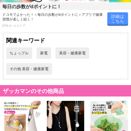
モード
毎日の歩数がdポイントに！
・6種類のトレーニングモード
ドコモでよかった！＜毎日の歩数がdポイントに＞アプリで健康
詳細は
・約15分の自動プログラム
習慣が楽しく続く！
こちら
・10段階の強弱レベル調節機能
[PR] dヘルスケア
詳細はこちら
関連キーワード
ちょっプル
家電
美容・健康家電
その他 美容・健康家電
ザッカマンのその他商品