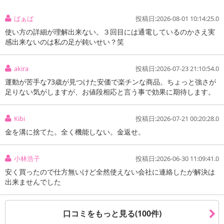
EMSとは・・・
ばぁば
投稿日:2026-08-01 10:14:25.0
EMSは一流のアスリートも使用している信頼できるトレーニング
使い方の詳細が理解出来ない。３回目には通電しているのかさえ実
法。
感出来ないのは私の足が鈍いせい？笑
筋肉を低周波の電気刺激によって収縮運動をさせるトレーニングを
行う機械の事です。
akira
投稿日:2026-07-23 21:10:54.0
筋肉に電気刺激を与えることで無意識に筋肉を収縮させ鍛える事が
可能。
運動が苦手な73歳が見つけた安価で楽チンな商品。ちょっと強さが
足りない気がしますが、お値段相応と言う事で効果に期待します。
機械的に一定のリズムに従って規則正しく働くので、普通のトレー
ニングでは難しい負荷を与える事ができ、少しの時間でも効率よく
筋肉を鍛えることが可能です。
Kibi
投稿日:2026-07-21 00:20:28.0
金を溝に捨てた。全く機能しない。金返せ。
【こんな方におすすめ】
・簡単に美脚・健脚トレーニングをしたい方。
小林浩子
投稿日:2026-06-30 11:09:41.0
・長時間のウォーキングや運動ができない方。また苦手な方。
安く買ったので仕方無いけど全然使えない会社に連絡したが解決は
・長時間の立ち仕事や座り仕事で足が浮腫みやすい方。
出来ませんでした
・土踏まずがない偏平足でお悩みの方。
・運動不足を解消したい方。
・足先の冷えにお悩みの方。
口コミをもっと見る(100件)