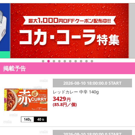
端末・モニターの環境により、実際の商品と多少色の見え方が異
なる場合があります。
製品改善のため、予告なく一部仕様が変わる場合がございます。
あらかじめご了承くださいませ。
感じ方や効果には個人差がございます。
注意事項
【賞味・消費期限のある商品について】
商品到着時点でのお日持ち期間は、配送日数などにより異なります
掲載予告
のでご了承ください。
2026-08-10 18:00:00.0 START
【キャンセルについて】
レッドカレー 中辛 140g
※お申込み後のキャンセルはお受けできません。
3429
円
記載されている内容を必ずご確認いただき、お届けする商品セット
(85
.8円
／個)
にご納得いただきましたうえでお申し込みください。
※パッケージ変更や商品リニューアル（成分など含む）等により、
参考の掲載画像や画像内のバーコードなど、お届け商品と多少異な
る場合がございます。
2026-08-10 18:00:00.0 START
また、[新たな加工食品の原料原産地表示制度]の経過措置期間の終