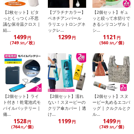
【2枚セット】ピタ
【プラチナカラー】
【2個セット】ギュ
っとくっつく♪不思
ベネチアンパール
ッと絞って水切りで
議な保冷温クロス |
ラリエットロングネ
きるシリコンザル |
結...
ックレ...
シ...
1499
1299
1121
円
円
円
（749
／枚）
（560
／個）
.5円
.5円
【2個セット】ライ
【2個セット】濡れ
【2個セット】スヌ
ト付き！乾電池式モ
ない！スヌーピーの
ーピー丸めるエコバ
バイルバッテリー |
クリア傘カバー | 透
ッグ | クルクルとク
備...
け...
ル...
1528
1199
1499
円
円
円
（764
／個）
（749
／個）
円
.5円
・商品サイズ：