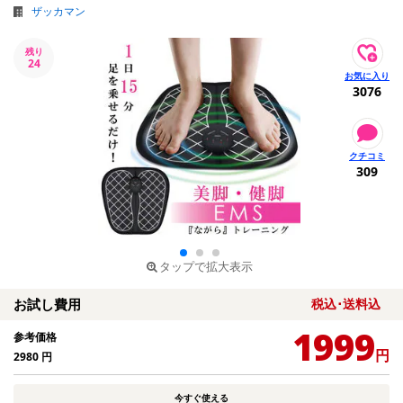
ザッカマン
残り
24
3076
309
タップで拡大表示
お試し費用
税込･送料込
1999
参考価格
円
2980
円
今すぐ使える