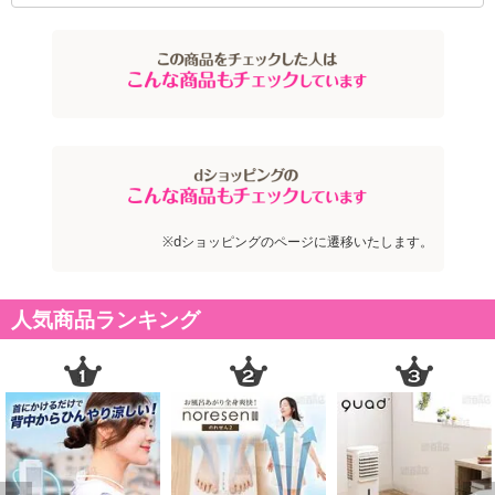
息が上がるような運動や足腰に負担がかかる運動を続けるのは大
変！！
1日1回15分座ったまま、テレビを見ながら、無理なく続けられるの
がポイントです。
ポイント：豊富なトレーニングモード
●EMS フットマットには6種類のトレーニングパターンと、
10段階の強弱レベル調節機能が付いています。
1モード約15分間の自動プログラムなので、足を乗せるだけでOK！
お好みによって幅広いレベルから力加減をお選びいただけます。
※dショッピングのページに遷移いたします。
●リフレッシュ(強弱レベル1-5)
人気商品ランキング
立ち仕事、歩き疲れ、座り過ぎで脚がパンパンの時に。
優しく筋肉をほぐすマッサージ機能ですっきりリフレッシュ！
●トレーニング(強弱レベル6以上)
運動不足の方、足裏、足首、すね、ふくらはぎなどの筋肉を
鍛えいたい方に。筋肉の収集・刺激でしっかりトレーニング！