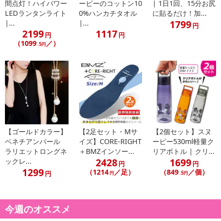
間点灯！ハイパワー
ーピーのコットン10
| 1日1回、15分お尻
・金属、シリコン、プラスティックなどを埋め込んでいる部位
LEDランタンライト
0%ハンカチタオル
に貼るだけ！加...
・背骨、手術後の場所、タトゥーを入れている場所、整形手術を
1799
|...
|...
円
した場所
2199
1117
円
円
使用中に不快感や体調不良を感じた場合、直ちに使用を中止して
（1099
／）
.5円
ください。
小さなお子様の手の届かない場所で保管、使用をお願いいたしま
す。また児童だけでのご使用はしないでください。
破損または動作異常の恐れがありますので、落としたり強い衝撃
を与えないでください。
感電の恐れがありますので電極部および本体取り付け部に金属を
接触させないでください。また水がかかっている状態や浴槽でのご
【ゴールドカラー】
【2足セット・Mサ
【2個セット】スヌ
使用もお控えください。
ベネチアンパール
イズ】CORE-RIGHT
ーピー530ml軽量ク
万が一、本製品から異臭が発生した場合や水がかかった場合は、
ラリエットロングネ
＋BMZインソー...
リアボトル | クリ...
すぐに使用をやめ、電源を切ってください。
2428
1699
ックレ...
円
円
足部にアクセサリー等を付けている場合は外してからご使用くだ
1299
（1214
／足）
（849
／個）
円
円
.5円
さい。
睡眠中の使用はお避けください。
ペットに使用しないでください。
今週のオススメ
エコの観点から簡易包装でのお届けとなります