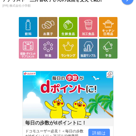
だいた後のご感想をいただくことを目的としており、転売等は固く
[PR] 株式会社小学館
禁じます。
転売等、目的以外での利用が確認された場合は、サービス利用を停
止させていただきます。
【配送伝票番号について】
※こちらの商品については商品の発送完了後、
配送伝票番号がマイページに表示されない場合もございます。予
めご了承ください。
発送日カレンダー
毎日の歩数がdポイントに！
ドコモユーザー必見！＜毎日の歩数
詳細は
がdポイントに＞アプリで健康習慣