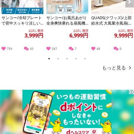
●本体コントローラー＋フットマットでわずか約110gと軽量！
折り畳めてコンパクトになる！
Previous
Next
家中どこにでも持ち運びができ、旅行や出張先にも携帯可能です。
サンコー/冷却プレート
サンコー/お風呂あがり
QUADS(クワッズ)/上部
また、一般的なEMSと異なり、消耗品のジェルパッドが必要ないの
で背中スッキリ涼しい
全身爽快乗れる扇風機
給水式 大風量冷風扇(リ
で、
「セナクール」 (冷却プ
「のれせん2」(濡れた
モコン/保冷材/キャスタ
お試し費用
お試し費用
お試し費用
レート&送風の...
ままOK/のるだ...
ー付...
3,999円
6,999円
9,999円
肌荒れの心配もありません！
使い方：
759
43
347
7
48
0
電源を入れ、トレーニングモードを選択し、お好みの強さに調節後
1
2
3
4
5
は座って15分足を乗せるだけ
もっと見る
【仕様】
サイズ：本体コントローラー：8×6×2.5cm
フットマット：31×31×高さ0.5cm
重量:約110g
電源：単4電池2本（別売り）
セット内容：本体コントローラー、フットマット、取扱説明書（兼
保証書）
材質：ABS、他