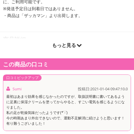
に、ご利用可能です。
※発送予定日は到着日ではありません。
・商品は「ザッカマン」より出荷します。
商品詳細
もっと見る
1日1回、たった15分間足を乗せるだけ!!座ったまま、テレビを見な
がら美脚＆健脚トレーニング!!
この商品の口コミ
続かないウォーキングやランニング・・・運動不足の解消に！
座ったまま足を乗せることで、EMS（筋電気刺激）が、足裏、す
口コミピックアップ
ね、ふくらはぎ、太ももといった歩行を支える筋肉に効率的にアプ
ローチします。
Sumi
投稿日:2021-01-04 09:47:10.0
最初はあまり効果を感じなかったのですが、取扱説明書に書いてあるよう
お好みで6種類のトレーニングパターンと10段階の強弱調節が可
に足裏に保湿クリームを塗ってからやると、すごい電気を感じるようにな
能！！
りました。
私の足が乾燥気味だったようです(*´-`)
今の時期あまり外出できないので、運動不足解消に続けようと思います！
ただ足を乗せるだけで、足裏から足首、ふくらはぎ、太ももまで、
有り難うございました！
歩行を支える足の筋肉にアプローチ！一日約15分で理想の脚に！！