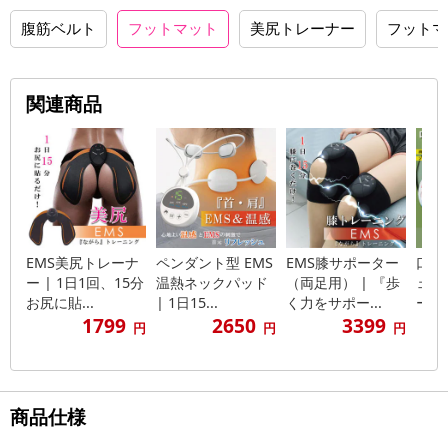
腹筋ベルト
フットマット
美尻トレーナー
フットマ
関連商品
EMS美尻トレーナ
ペンダント型 EMS
EMS膝サポーター
口内
ー | 1日1回、15分
温熱ネックパッド
（両足用） | 『歩
ェッ
お尻に貼...
| 1日15...
く力をサポー...
ー |
1799
2650
3399
円
円
円
商品仕様