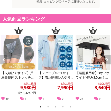
※dショッピングのページに遷移いたします。
人気商品ランキング
Previous
Next
【3枚組/3Lサイズ】芦
【シアーブルーLサイ
【晴雨兼用傘】<オフホ
屋美整体 ストレッチス
ズ】着た瞬間ひんやり
ワイト>厚み3.5cm！手
リムショーツ 【アッシ
快適 シールドクールパ
のひらサイズUVカット
お試し費用
お試し費用
お試し費用