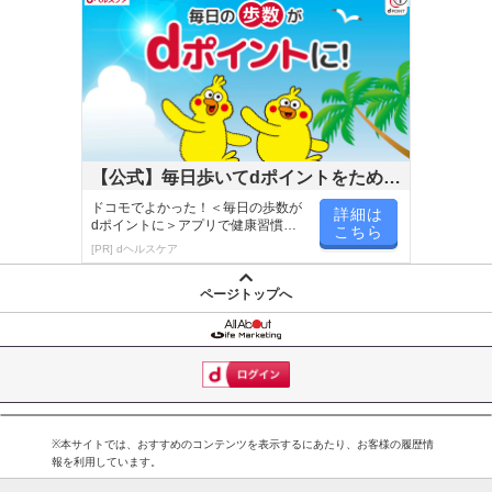
【公式】毎日歩いてdポイントをためよ
う！
ドコモでよかった！＜毎日の歩数が
詳細は
dポイントに＞アプリで健康習慣が
こちら
楽しく続く！
[PR] dヘルスケア
ページトップへ