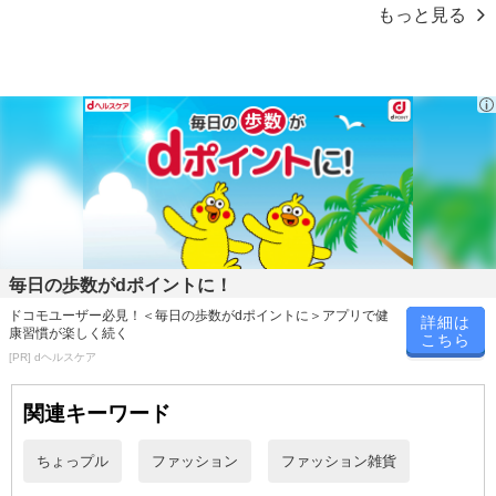
ュグレー】
ーカー
100％マ...
9,980円
7,990円
3,640円
1枚 3,326.7円
39
1
1
0
29
0
1
2
3
4
5
もっと見る
毎日の歩数がdポイントに！
ドコモユーザー必見！＜毎日の歩数がdポイントに＞アプリで健
詳細は
康習慣が楽しく続く
こちら
[PR] dヘルスケア