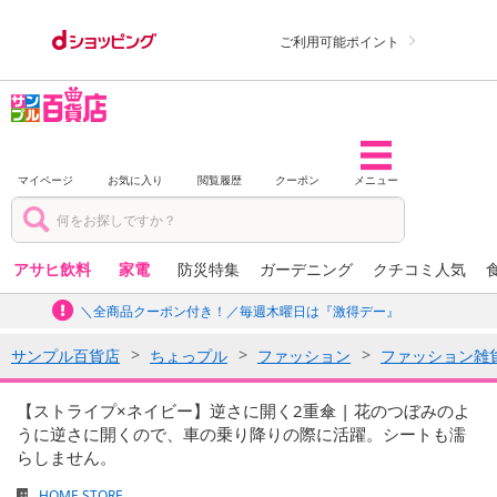
ご利用可能ポイント
マイページ
お気に入り
閲覧履歴
クーポン
メニュー
アサヒ飲料
家電
防災特集
ガーデニング
クチコミ人気
＼全商品クーポン付き！／毎週木曜日は『激得デー』
サンプル百貨店
ちょっプル
ファッション
ファッション雑
【ストライプ×ネイビー】逆さに開く2重傘 | 花のつぼみのよ
うに逆さに開くので、車の乗り降りの際に活躍。シートも濡
らしません。
HOME STORE