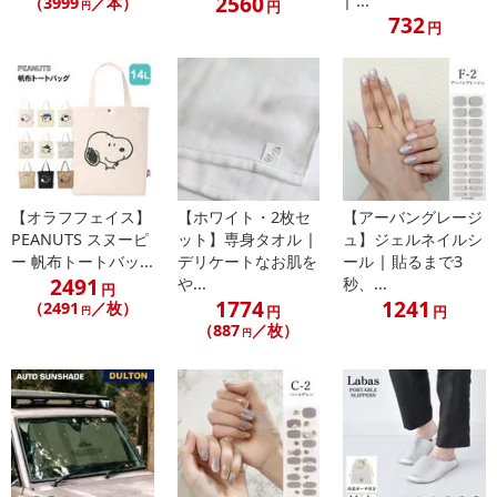
・ご使用後は、本製品を陰干しして乾いてからおしまいくださ
い。濡れたまま保管しますと、錆の発生や生地の色移りの原因とな
Wpc.遮光エアリア
【ホワイト】コンパ
【総柄イエロー】け
る場合があります。
ルタイニー
クトケトル 0.8L |
んさくとえんじん
3999
コンパクトサイズ...
ショッピングバッグ
円
2560
| ...
（3999
／本）
注意事項
円
円
732
円
【賞味・消費期限のある商品について】
商品到着時点でのお日持ち期間は、配送日数などにより異なります
のでご了承ください。
【キャンセルについて】
※お申込み後のキャンセルはお受けできません。
記載されている内容を必ずご確認いただき、お届けする商品セット
【オラフフェイス】
【ホワイト・2枚セ
【アーバングレージ
にご納得いただきましたうえでお申し込みください。
PEANUTS スヌーピ
ット】専身タオル |
ュ】ジェルネイルシ
※パッケージ変更や商品リニューアル（成分など含む）等により、
ー 帆布トートバッ...
デリケートなお肌を
ール | 貼るまで3
2491
や...
秒、...
参考の掲載画像や画像内のバーコードなど、お届け商品と多少異な
円
1774
1241
（2491
／枚）
る場合がございます。
円
円
円
（887
／枚）
円
また、[新たな加工食品の原料原産地表示制度]の経過措置期間の終
了により、商品詳細内に記載の原産国・原材料の表記が旧表記の場