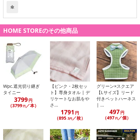
関連キーワード
雨に濡れた面を内側に閉じる特殊な2重構造で水滴に触れずに使える
人気の2重傘。
ちょっプル
ファッション
ファッション雑貨
日本は1年の約1/3が雨の雨大国。雨の日の必需品である傘に感じて
いる「あるある」な悩みを解決してくれます。
傘
車の乗り降りで濡れてしまう、車内がビショビショになる「車での
傘あるある」問題を解決
花のつぼみのように逆さに開くので、車の乗り降り時にスムーズに
HOME STOREのその他商品
傘の開閉が出来ます。
また濡れた傘でシートがビショビショになる問題も、濡れた面が内
側にすることで解決してくれます。
他にも細かい嬉しいポイントがたくさん！！
電車で周りや自分が濡れないように気を遣うこともなく雨の日のス
トレスを軽減してくれます。
ベルトをしていない状態だと自立するのでチョイ置き出来て便利で
Wpc.遮光切り継ぎ
【ピンク・2枚セッ
グリーン×スクエア
タイニー
ト】専身タオル | デ
【Lサイズ】リード
す。
3799
リケートなお肌をや
付きペットハーネス
2重構造のおかげでホネが露出していないので髪の毛が挟まる心配も
円
さ...
| ...
（3799
／本）
円
ありません。