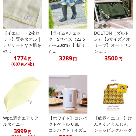
497
1791
円
円
（497
／個）
（895
／枚）
円
.5円
特殊構造で2重だと重いのでは？？
そんなこともありません！ペットボトル1本分と変わらない約500g
なので女性でも手軽に使っていただけます。
・原産国（最終加工地）：中国
・原材料/材質/素材：ポリエステル
・商品カラー：ストライプ×ネイビー
・商品サイズ：（約）全長：80cm / 親骨の長さ：61cm
【イエロー・2枚セ
【ライム×チェッ
DOLTON（ダルト
・注意事項：
ット】専身タオル |
ク・Sサイズ（22.5
ン）【Sサイズ／オ
・傘を開く際は、2〜3回軽く振って生地をほぐしてから開いて下
デリケートなお肌を
から23cm）】折り
リーブ】オートサン
や...
た...
シェ...
さい。無理に開こうとすると、生地が絡み骨折れの原因となりま
1774
3289
3500
す。
円
円
円
（887
／枚）
円
・本製品には尖った部分があります。周りの人やものにあたらな
いよう、周囲の安全を確認してからご使用ください。
・本製品の手元や骨が折れたりした場合には、怪我や事故になる
恐れがあるため、使用を中止してください。
・ハンドクリームや日焼け止めクリーム等が、本製品の生地・手
元等の色落ちの原因になる場合があります。