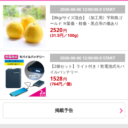
転売等、目的以外での利用が確認された場合は、サービス利用を停
止させていただきます。
掲載予告
【配送伝票番号について】
※こちらの商品については商品の発送完了後、
配送伝票番号がマイページに表示されない場合もございます。予
2026-08-06 12:00:00.0 START
めご了承ください。
【8kg/サイズ混合】《加工用》宇和島ゴ
ールド ※葉傷・枝傷・黒点等の傷あり
2520
発送日カレンダー
円
(31
.5円
／100g)
2026-08-06 12:00:00.0 START
【2個セット】ライト付き！乾電池式モバ
イルバッテリー
1528
円
(764
円
／個)
休業日