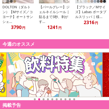
合がございます。
あらかじめご了承いただいた上でお申込みください。なお、本理由
によるお申込み後のキャンセル・返品交換は対応いたしかねます。
【お支払いについて】
※お支払い方法は、電話料金合算払い、クレジットカード払い、dポ
DOLTON（ダルト
【パールグレー】ジ
【ブラック／Mサイ
イントがご利用いただけます。
ン）【Mサイズ／コ
ェルネイルシール |
ズ】Labas ポータブ
ヨーテ】オートサン
貼るまで3秒、剥が
ルスリッパ | 様...
【発送・お届け・商品について】
2316
シェ...
す...
円
3790
1241
※お申込み頂きました商品の同梱、お届けの日時指定はいたしかね
円
円
ます。
※お客様のご都合でお受取りいただけない場合、商品の再発送や返
今週のオススメ
金はいたしかねます。
また、お届け日時のご指定は、お受けできません。宅配業者からの
不在票にてご対応ください。
※発送予定日は前後する場合がございます。また商品によって発送
日が異なります。
※dショッピングサンプル百貨店よりお届けする商品は、ご利用いた
だいた後のご感想をいただくことを目的としており、転売等は固く
禁じます。