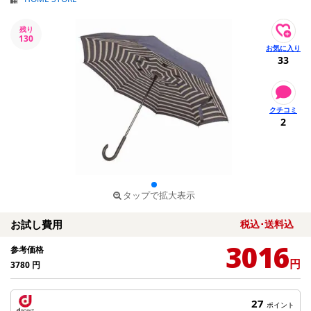
残り
130
33
2
タップで拡大表示
お試し費用
税込･送料込
3016
参考価格
円
3780
円
27
ポイント