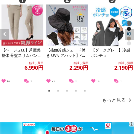
Previous
Next
【ベージュLL】芦屋美
【接触冷感シェード付
【ダークグレー】冷感
整体 骨盤スリムパンツ
き UVケアハット】<ブ
ポンチョ
[POINT1]履き口幅広ゴムがフィット
エアリー
ラック >あご紐つきのお
フットカバーやカバーソックスが靴の中で脱げてしまう！そんな悩
お試し費用
お試し費用
お試し費用
しゃれなツバ...
6,990円
2,290円
2,190円
みは多いでしょう。
このカバーソックスは足の甲以外の履き口の裏面には隠れ幅広ゴム
47
3
22
0
56
0
付！
この幅広ゴムが脱げにくいポイント！
1
2
3
4
5
もっと見る
[POINT2]滑り止めゴム付き
つま先の裏面に滑り止めゴムが付いているのでずれを防いでピッタ
リフィット。
また滑り止めゴムは透明で目立たないので、靴を脱いでも目立ちま
せん。