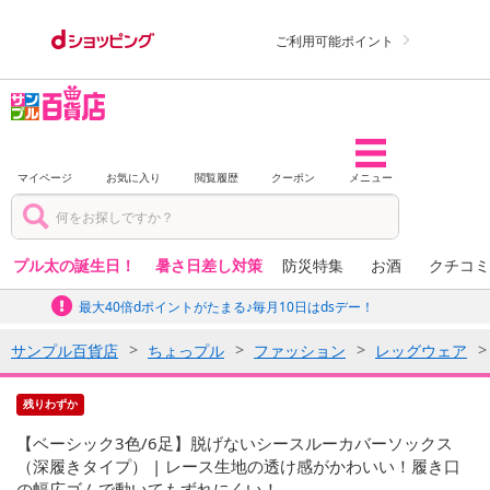
ご利用可能ポイント
マイページ
お気に入り
閲覧履歴
クーポン
メニュー
プル太の誕生日！
暑さ日差し対策
防災特集
お酒
クチコミ
最大40倍dポイントがたまる♪毎月10日はdsデー！
サンプル百貨店
ちょっプル
ファッション
レッグウェア
残りわずか
【ベーシック3色/6足】脱げないシースルーカバーソックス
（深履きタイプ） | レース生地の透け感がかわいい！履き口
の幅広ゴムで動いてもずれにくい！