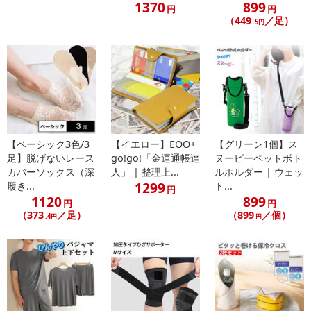
1370
899
円
円
・サイズは平置き計測となっておりますので、1-2cmの誤差が生
（449
／足）
.5円
じる場合がございます。
・端末、モニターの環境により、実際の商品と多少色や質感の見
え方が異なる場合があります。あらかじめご了承ください。
・仕様は改善の為に予告なく変更する場合があります。あらかじ
めご容赦ください。
注意事項
【ベーシック3色/3
【イエロー】EOO+
【グリーン1個】ス
足】脱げないレース
go!go!「金運通帳達
ヌーピーペットボト
【賞味・消費期限のある商品について】
カバーソックス（深
人」 | 整理上...
ルホルダー | ウェッ
商品到着時点でのお日持ち期間は、配送日数などにより異なります
1299
履き...
ト...
円
のでご了承ください。
1120
899
円
円
（373
／足）
（899
／個）
.4円
円
【キャンセルについて】
※お申込み後のキャンセルはお受けできません。
記載されている内容を必ずご確認いただき、お届けする商品セット
にご納得いただきましたうえでお申し込みください。
※パッケージ変更や商品リニューアル(成分など含む)等により、参考
の掲載画像や画像内のバーコードなど、お届け商品と多少異なる場