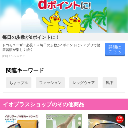
[POINT3]薄くて弾力性のあるシースルーレース生地
薄くて弾力性のある生地は、まるで素足のように肌にフィットしま
す。
レース以外の生地はメッシュで透けているため、暑い夏場でも通気
性がよくムレを解消します。
毎日の歩数がdポイントに！
足の裏の生地は綿素材のため、汗を吸ってべたつきません。
ドコモユーザー必見！＜毎日の歩数がdポイントに＞アプリで健
詳細は
康習慣が楽しく続く
こちら
[POINT4]足の甲までカバーする深履きタイプ
[PR] dヘルスケア
足の甲までカバーしているので、ドライビングシューズ、エスパド
関連キーワード
リーユ、デッキシューズ、スニーカーを履いてもOK！
浅履きフットカバーだと擦れてしまいがちな足の甲も全体的にカバ
ちょっプル
ファッション
レッグウェア
靴下
ーしつつ、ショートソックスなので、まるで裸足で履いているかの
ように見せることもできます。
・原産国（最終加工地）：中国
イオプラスショップのその他商品
・原材料/材質/素材：ポリエステル、綿、ゴム
・商品カラー：グレー・ブラック・ベージュ
・商品サイズ：22.5〜24.5cm