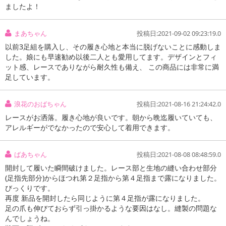
ましたよ！
まあちゃん
投稿日:2021-09-02 09:23:19.0
以前3足組を購入し、その履き心地と本当に脱げないことに感動しま
した。娘にも早速勧め以後二人とも愛用してます。デザインとフィ
ット感、レースでありながら耐久性も備え、 この商品には非常に満
足しています。
浪花のおばちゃん
投稿日:2021-08-16 21:24:42.0
レースがお洒落。履き心地が良いです。朝から晩迄履いていても、
アレルギーがでなかったので安心して着用できます。
ばあちゃん
投稿日:2021-08-08 08:48:59.0
開封して履いた瞬間破けました。レース部と生地の縫い合わせ部分
(足指先部分)からほつれ第２足指から第４足指まで露になりました。
びっくりです。
再度 新品を開封したら同じように第４足指が露になりました。
足の爪も伸びておらず引っ掛かるような要因はなし。縫製の問題な
んでしょうね。