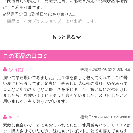
・配送日時の指定：「発送予定日」に配送日指定の記載がある場合
に、ご利用可能です。
※発送予定日は到着日ではありません。
・商品は「イオプラスショップ」より出荷します。
もっと見る
商品詳細
この商品の口コミ
ちいばば
投稿日:2025-08-02 21:35:14.0
届いて早速履いてみました。足全体を優しく包んでくれて、この暑
い夏にピッタリです。足裏に可愛らしい花模様の滑り止めがあって
見えない所のさりげない優しさを感じました。娘と孫にお裾分けし
ましたら、可愛い！！ピッタリと喜んでいました。又リピしたいと
思いました。有り難うございます。
キーコ
投稿日:2023-09-13 06:14:00.0
素敵な色合いで、とてもおしゃれでした。使用感もバッチリ！！2セ
ット購入させていただき、妹にもプレゼント。とても喜んでもらえ