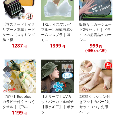
・注意事項：
※対応サイズ最大に近い方で、甲高・幅広の方は長時間履くと甲
部分が痛くなる場合がございます。
・本商品はずれにくく作られた商品でございますが、着用方法、
【マスタード】イタ
【XLサイズ/スカイ
吸盤なしカーシェー
個人の足の形状により異なるため、必ずしもずれないことを保証し
リアーノ本革カード
ブルー】極薄涼感シ
ド2枚セット | ドラ
たものではございません。
ケース（スキミング
ームレスブラ | 薄
イブの必需品のカー
・使用中に肌荒れ、かぶれ、かゆみ、腫れなどが生じた場合は、
防止機...
く...
シ...
直ちに使用を中止し、医師にご相談ください。
1287
1399
999
円
円
円
・ぬるま湯でネットに入れて洗濯してください。
（499
／枚）
.5円
・長期間濡れたままの状態で放置したり、洗濯液や水の中につけ
おきしないでください。
・大変繊細な素材を使用しておりますので、商品を台紙から出す
際や着用の際に爪など鋭利なものを引っかけないようにしてくださ
い。
・直射日光に長時間当てないで、高温や湿気の高い所を避けて保
管してください。
・水分を含んだまま収納した場合、カビ発生の原因になります。
【実り】Eooplus
【オリーブ】UVカ
5本指クッション付
・パッケージは配送時の保護用のものです。配送時の衝撃で外袋
カラビナ付くっつく
ットパッカブル帽子
きフットカバー2足
タオル | 【TV...
【撥水加工】 | ポケ
セット（つま先用・
や箱に破れが生じる場合がございますが、商品品質に問題がない限
1199
ッ...
ベージ...
り、返品や交換はできませんのでご了承ください。
円