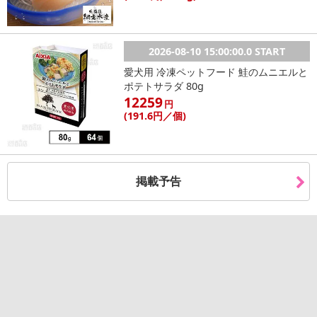
休業日
2026-08-10 15:00:00.0 START
愛犬用 冷凍ペットフード 鮭のムニエルと
■
その他共通および商品カテゴリー別注意事項（※必ずご確認くだ
ポテトサラダ 80g
さい）
12259
円
(191
.6円
／個)
こちらの情報は
2026-07-20 09:33:16.0
での情報となります。
掲載予告