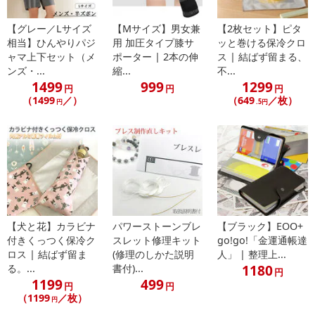
合がございます。
また、[新たな加工食品の原料原産地表示制度]の経過措置期間の終
【グレー／Lサイズ
【Mサイズ】男女兼
【2枚セット】ピタ
了により、商品詳細内に記載の原産国・原材料の表記が旧表記の場
相当】ひんやりパジ
用 加圧タイプ膝サ
ッと巻ける保冷クロ
合がございます。
ャマ上下セット（メ
ポーター | 2本の伸
ス | 結ばず留まる、
ンズ・...
縮...
不...
あらかじめご了承いただいた上でお申込みください。なお、本理由
1499
999
1299
によるお申込み後のキャンセル・返品交換は対応いたしかねます。
円
円
円
（1499
／）
（649
／枚）
円
.5円
【お支払いについて】
※お支払い方法は、電話料金合算払い、クレジットカード払い、dポ
イントがご利用いただけます。
【発送・お届け・商品について】
※お申込み頂きました商品の同梱、お届けの日時指定はいたしかね
ます。
【犬と花】カラビナ
パワーストーンブレ
【ブラック】EOO+
※お客様のご都合でお受取りいただけない場合、商品の再発送や返
付きくっつく保冷ク
スレット修理キット
go!go!「金運通帳達
金はいたしかねます。
ロス | 結ばず留ま
(修理のしかた説明
人」 | 整理上...
また、お届け日時のご指定は、お受けできません。宅配業者からの
1180
る。...
書付)...
円
1199
499
不在票にてご対応ください。
円
円
（1199
／枚）
※発送予定日は前後する場合がございます。また商品によって発送
円