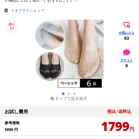
イオプラスショップ
残り
17
63
9
タップで拡大表示
お試し費用
税込･送料込
1799
参考価格
円
5886
円