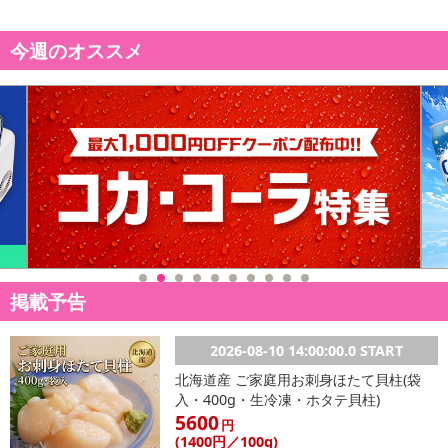
日が異なります。
※dショッピングサンプル百貨店よりお届けする商品は、ご利用いた
だいた後のご感想をいただくことを目的としており、転売等は固く
今週のオススメ
禁じます。
転売等、目的以外での利用が確認された場合は、サービス利用を停
止させていただきます。
【配送伝票番号について】
※こちらの商品については商品の発送完了後、
配送伝票番号がマイページに表示されない場合もございます。予
めご了承ください。
発送日カレンダー
掲載予告
2026-08-10 14:00:00.0 START
北海道産 ご家庭用お刺身ほたて貝柱(袋
入・400g・生冷凍・ホタテ貝柱)
5600
円
(1400
円
／100g)