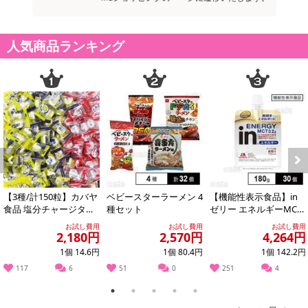
人気商品ランキング
Previous
Next
【3種/計150粒】カバヤ
ベビースターラーメン 4
【機能性表示食品】in
食品 塩分チャージタブ
種セット
ゼリー エネルギーMCT
レッツ（塩レモン味・
180g
お試し費用
お試し費用
お試し費用
スポーツドリ...
2,180円
2,570円
4,264円
1個 14.6円
1個 80.4円
1個 142.2円
117
6
51
0
251
4
1
2
3
4
5