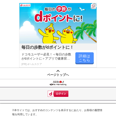
上がりいただけます。
・注意事項：直射日光・高温多湿を避け保存
注意事項
【賞味・消費期限のある商品について】
商品到着時点でのお日持ち期間は、配送日数などにより異なります
のでご了承ください。
毎日の歩数がdポイントに！
ドコモユーザー必見！＜毎日の歩数
【キャンセルについて】
詳細は
がdポイントに＞アプリで健康習慣
こちら
※お申込み後のキャンセルはお受けできません。
が楽しく続く
[PR] dヘルスケア
記載されている内容を必ずご確認いただき、お届けする商品セット
にご納得いただきましたうえでお申し込みください。
ページトップへ
※パッケージ変更や商品リニューアル（成分など含む）等により、
参考の掲載画像や画像内のバーコードなど、お届け商品と多少異な
る場合がございます。
また、[新たな加工食品の原料原産地表示制度]の経過措置期間の終
了により、商品詳細内に記載の原産国・原材料の表記が旧表記の場
合がございます。
※本サイトでは、おすすめのコンテンツを表示するにあたり、お客様の履歴情
報を利用しています。
あらかじめご了承いただいた上でお申込みください。なお、本理由