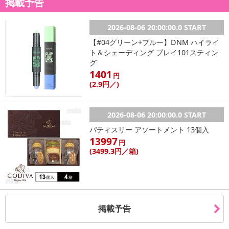
掲載予告
2026-08-06 20:00:00.0 START
【#04グリーン+ブルー】DNM ハイライ
ト＆シェーディング プレイ101スティン
グ
1401
円
(2
.9円
／)
2026-08-06 20:00:00.0 START
パティスリー アソートメント 13個入
13997
円
(3499
.3円
／箱)
・賞味期限：製造日より180日以上（詳細は商品のラベルに記載し
ております）
掲載予告
・原産国（最終加工地）：日本
・原材料/材質/素材：オートミール(オーストラリア産)､バター､はち