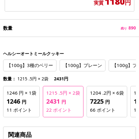
1180
円
実質
数量
890
残り
ヘルシーオートミールクッキー
【100g】3種のベリー
【100g】プレーン
【100g】
数量：
1215 .5円 × 2袋
2431円
1246 円 × 1袋
1215 .5円 × 2袋
1204 .2円 × 6袋
12
1246
2431
7225
1
円
円
円
11
ポイント
22
ポイント
66
ポイント
1
関連商品