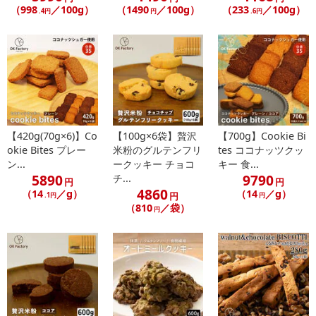
（998
／100g）
（1490
／100g）
（233
／100g）
.4円
円
.6円
【420g(70g×6)】Co
【100g×6袋】贅沢
【700g】Cookie Bi
okie Bites プレー
米粉のグルテンフリ
tes ココナッツクッ
ン...
ークッキー チョコ
キー 食...
5890
9790
チ...
円
円
4860
（14
／g）
（14
／g）
円
.1円
円
（810
／袋）
円