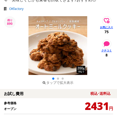
OKfactory
残り
890
75
8
タップで拡大表示
お試し費用
税込･送料込
2431
参考価格
円
オープン