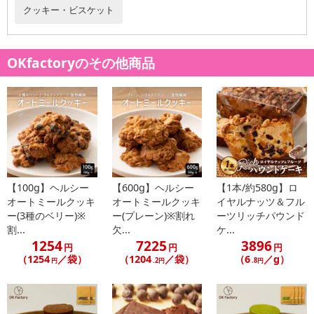
クッキー・ビスケット
OKfactoryのその他商品
【100g】ヘルシー
【600g】ヘルシー
【1本/約580g】ロ
オートミールクッキ
オートミールクッキ
イヤルナッツ＆フル
ー(3種のベリー)※
ー(プレーン)※割れ
ーツリッチパウンド
割...
欠...
ケ...
1254
7225
3896
円
円
円
（1254
／袋）
（1204
／袋）
（6
／g）
円
.2円
.8円