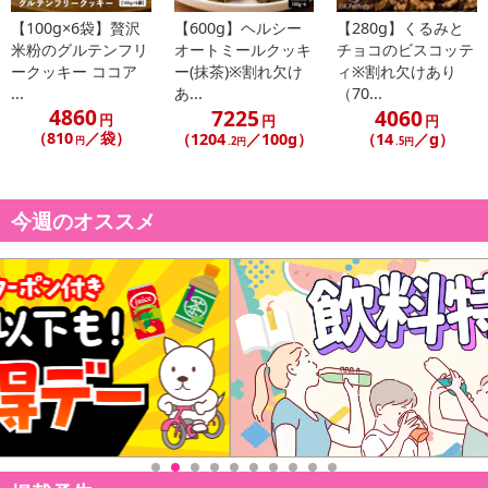
【100g×6袋】贅沢
【600g】ヘルシー
【280g】くるみと
米粉のグルテンフリ
オートミールクッキ
チョコのビスコッテ
ークッキー ココア
ー(抹茶)※割れ欠け
ィ※割れ欠けあり
...
あ...
（70...
4860
7225
4060
円
円
円
（810
／袋）
（1204
／100g）
（14
／g）
円
.2円
.5円
今週のオススメ