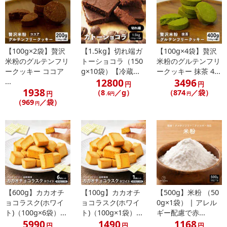
【100g×2袋】贅沢
【1.5kg】切れ端ガ
【100g×4袋】贅沢
米粉のグルテンフリ
トーショコラ（150
米粉のグルテンフリ
ークッキー ココア
g×10袋）【冷蔵...
ークッキー 抹茶 4...
12800
3496
...
円
円
1938
（8
／g）
（874
／袋）
円
.6円
円
（969
／袋）
円
【600g】カカオチ
【100g】カカオチ
【500g】米粉 （50
ョコラスク(ホワイ
ョコラスク(ホワイ
0g×1袋） | アレル
ト)（100g×6袋）...
ト)（100g×1袋）...
ギー配慮で赤...
5990
1490
1168
円
円
円