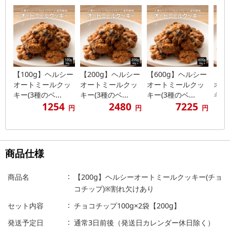
【100g】ヘルシー
【200g】ヘルシー
【600g】ヘルシー
【1
オートミールクッ
オートミールクッ
オートミールクッ
オー
キー(3種のベ...
キー(3種のベ...
キー(3種のベ...
キー(
1254
2480
7225
円
円
円
商品仕様
商品名
【200g】ヘルシーオートミールクッキー(チョ
コチップ)※割れ欠けあり
セット内容
チョコチップ100g×2袋【200g】
発送予定日
通常3日前後（発送日カレンダー休日除く）