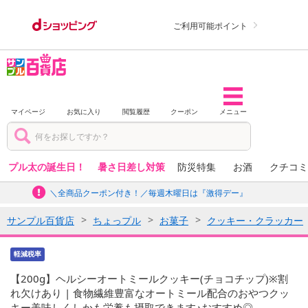
ご利用可能ポイント
マイページ
お気に入り
閲覧履歴
クーポン
メニュー
プル太の誕生日！
暑さ日差し対策
防災特集
お酒
クチコミ
＼全商品クーポン付き！／毎週木曜日は『激得デー』
サンプル百貨店
ちょっプル
お菓子
クッキー・クラッカー
軽減税率
【200g】ヘルシーオートミールクッキー(チョコチップ)※割
れ欠けあり | 食物繊維豊富なオートミール配合のおやつクッ
キー美味しくしかも栄養も摂取できます♪おすすめ◎