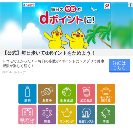
みつ､米粉､チョコレートチップ(砂糖､植物油脂､ココアパウダー､カ
カオマス)､シナモンパウダー/乳化剤､香料､（一部に乳成分・大豆を
含む）
・アレルギー表示：乳成分・大豆
・お召し上がり方：
そのままお召し上がりいただけます。
【こちらの商品にははちみつが含まれています。1歳未満の乳児に
は与えないでください。】
【公式】毎日歩いてdポイントをためよう！
・その他商品仕様：
ドコモでよかった！＜毎日の歩数がdポイントに＞アプリで健康
詳細は
栄養成分表示(1枚標準7g当たり)
習慣が楽しく続く！
こちら
エネルギー 38kcal
[PR] dヘルスケア
たんぱく質 0.5g
脂質 1.8g
炭水化物 5.1g
食塩相当量 0.00g
この表示値は、目安です。
【割れ・欠けあり】工場での製造時に選別工程を経ずに袋詰した
無選別品となります。到着時に割れ・欠けのある商品が入っている
場合がありますが、味に問題はございませんので、安心してお召し