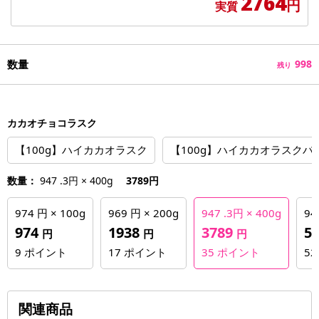
2764
円
実質
数量
998
残り
カカオチョコラスク
【100g】ハイカカオラスク
【100g】ハイカカオラスクバ
数量：
947 .3円 × 400g
3789円
974 円 × 100g
969 円 × 200g
947 .3円 × 400g
94
974
1938
3789
5
円
円
円
9
ポイント
17
ポイント
35
ポイント
5
関連商品