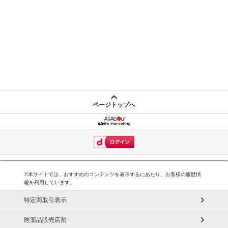
【お支払いについて】
※お支払い方法は、電話料金合算払い、クレジットカード払い、dポ
イントがご利用いただけます。
【発送・お届け・商品について】
※お申込み頂きました商品の同梱、お届けの日時指定はいたしかね
ます。
※お客様のご都合でお受取りいただけない場合、商品の再発送や返
金はいたしかねます。
ページトップへ
また、お届け日時のご指定は、お受けできません。宅配業者からの
不在票にてご対応ください。
※発送予定日は前後する場合がございます。また商品によって発送
日が異なります。
※dショッピングサンプル百貨店よりお届けする商品は、ご利用いた
だいた後のご感想をいただくことを目的としており、転売等は固く
※本サイトでは、おすすめのコンテンツを表示するにあたり、お客様の履歴情
報を利用しています。
禁じます。
転売等、目的以外での利用が確認された場合は、サービス利用を停
特定商取引表示
止させていただきます。
医薬品販売店舗