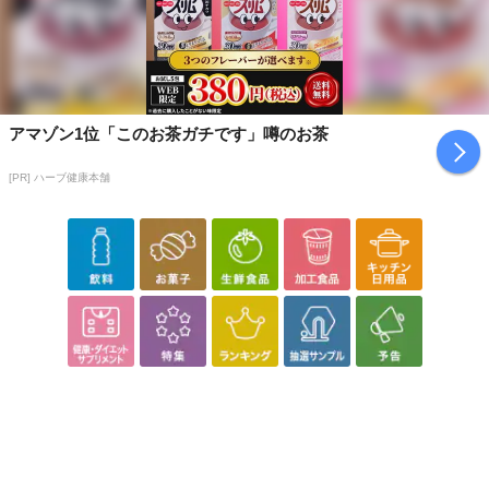
注意事項
【賞味・消費期限のある商品について】
商品到着時点でのお日持ち期間は、配送日数などにより異なります
のでご了承ください。
アマゾン1位「このお茶ガチです」噂のお茶
【キャンセルについて】
[PR] ハーブ健康本舗
※お申込み後のキャンセルはお受けできません。
記載されている内容を必ずご確認いただき、お届けする商品セット
にご納得いただきましたうえでお申し込みください。
※パッケージ変更や商品リニューアル(成分など含む)等により、参考
の掲載画像や画像内のバーコードなど、お届け商品と多少異なる場
合がございます。
また、[新たな加工食品の原料原産地表示制度]の経過措置期間の終
了により、商品詳細内に記載の原産国・原材料の表記が旧表記の場
合がございます。
あらかじめご了承いただいた上でお申込みください。なお、本理由
によるお申込み後のキャンセル・返品交換は対応いたしかねます。