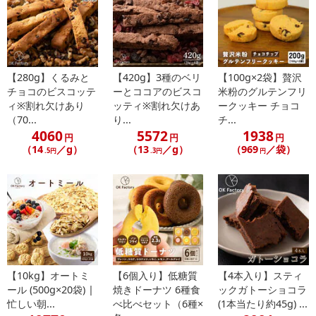
【280g】くるみと
【420g】3種のベリ
【100g×2袋】贅沢
チョコのビスコッテ
ーとココアのビスコ
米粉のグルテンフリ
ィ※割れ欠けあり
ッティ※割れ欠けあ
ークッキー チョコ
（70...
り...
チ...
4060
5572
1938
円
円
円
（14
／g）
（13
／g）
（969
／袋）
.5円
.3円
円
【10kg】オートミ
【6個入り】低糖質
【4本入り】スティ
ール (500g×20袋) |
焼きドーナツ 6種食
ックガトーショコラ
忙しい朝...
べ比べセット（6種×
(1本当たり約45g) ...