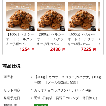
【100g】ヘルシー
【200g】ヘルシー
【600g】ヘルシー
【1
オートミールクッ
オートミールクッ
オートミールクッ
オー
キー(3種のベ...
キー(3種のベ...
キー(3種のベ...
キー(
1254
2480
7225
円
円
円
商品仕様
商品名
【400g】カカオチョコラスク(バナナ)（100g
×4袋）【メール便2個口配送】
セット内容
カカオチョコラスク(バナナ) 100g×4袋
発送予定日
通常3日前後（発送日カレンダー休日除く）
配送形態
メール便