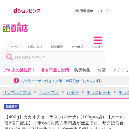
ご利用可能ポイント
マイページ
お気に入り
閲覧履歴
クーポン
メニュー
プル太の誕生日！
暑さ日差し対策
防災特集
お酒
クチコミ
＼全品クーポン付き！／第二金曜日は『おかしの日』
サンプル百貨店
ちょっプル
お菓子
チョコレート
チョ
軽減税率
【400g】カカオチョコラスク(バナナ)（100g×4袋）【メール
便2個口配送】 | 米粉のお菓子専門店が仕立てた、ザクほろ食
感のグルテンフリーラスク！バナナ香る優しいおいしさ