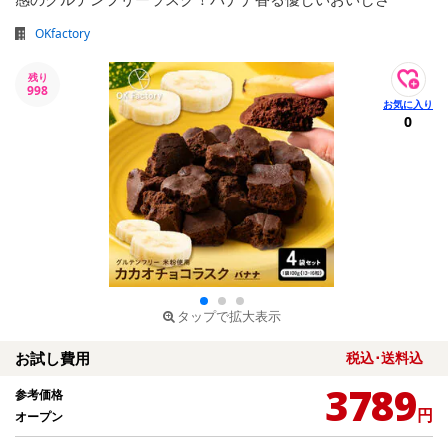
OKfactory
残り
998
0
タップで拡大表示
お試し費用
税込･送料込
3789
参考価格
円
オープン