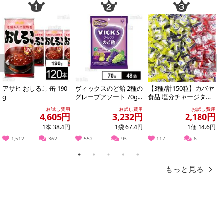
Previous
Next
アサヒ おしるこ 缶 190
ヴィックスのど飴 2種の
【3種/計150粒】カバヤ
g
グレープアソート 70g
食品 塩分チャージタブ
※供試品
レッツ（塩レモン味・
お試し費用
お試し費用
お試し費用
スポーツドリ...
4,605円
3,232円
2,180円
1本 38.4円
1袋 67.4円
1個 14.6円
1,512
362
552
93
117
6
1
2
3
4
5
もっと見る