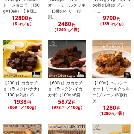
トーショコラ（150
オートミールクッキ
ookie Bites プレ
g×10袋）【冷蔵...
ー(3種のベリー)※
ー...
12800
9790
割...
円
円
2480
（8
／g）
（139
／g）
円
.6円
.9円
（1240
／袋）
円
【200g】カカオチ
【600g】カカオチ
【100g】ヘルシー
ョコラスク(バナナ)
ョコラスク(ハイカ
オートミールクッキ
（100g×2袋）不...
カオ)（100g×6袋...
ー(プレーン)※割れ
1938
5872
欠...
円
円
1280
（969
／100g）
（978
／100g）
円
円
.7円
（1280
／袋）
円