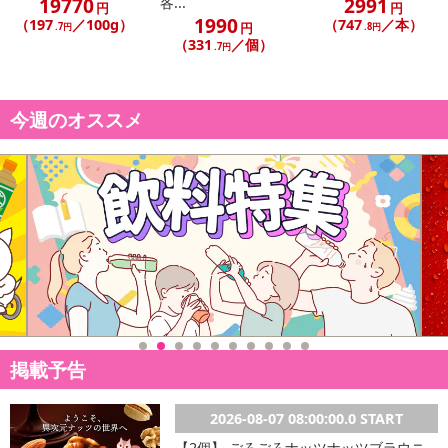
19770
2991
各...
円
円
1990
（197
／100g）
（747
／本）
円
.7円
.8円
（331
／個）
.7円
今週のオススメ
掲載予告
・賞味期限：製造日より90日
・原産国（最終加工地）：日本
2026-08-07 08:00:00.0 START
・原材料/材質/素材：卵(国産)、グラニュー糖、チョコレート(カカオ
【2個】 ごろごろナッツナッツブラウニ