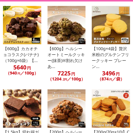
【600g】カカオチ
【600g】ヘルシー
【100g×4袋】贅沢
ョコラスク(バナナ)
オートミールクッキ
米粉のグルテンフリ
（100g×6袋）【...
ー(抹茶)※割れ欠け
ークッキー プレー
5640
あ...
ン...
円
7225
3496
（940
／100g）
円
円
円
（1204
／100g）
（874
／袋）
.2円
円
【1.5kg】切れ端ガ
【200g】ヘルシー
【700g(70g×10)】C