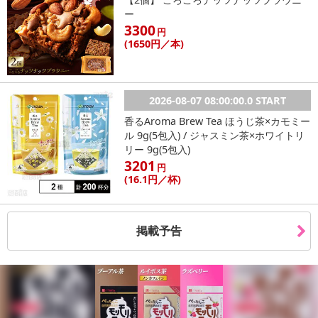
マス、砂糖、ココアバター)、米粉、マーガリン、バナナチップス(バ
ー
ナナ、ココナッツオイル)、ココアパウダー、バナナペースト(水飴、
3300
円
バナナ、バナナ果汁、寒天)／乳化剤、香料、アナトー色素、カロチ
(1650
円
／本)
ン色素
・アレルギー表示：乳・卵・大豆・バナナ
・お召し上がり方：そのままお召し上がりいただけます。
2026-08-07 08:00:00.0 START
・その他商品仕様：
香るAroma Brew Tea ほうじ茶×カモミー
栄養成分表示(100g当たり)
ル 9g(5包入) / ジャスミン茶×ホワイトリ
エネルギー 411kcal
リー 9g(5包入)
たんぱく質 6.4g
3201
円
脂質 24.2g
(16
.1円
／杯)
炭水化物 44.3g
食塩相当量 0.18g
この表示値は、目安です。
掲載予告
・注意事項：
直射日光、高温多湿を避けてください。
開封後は、出来るだけお早めにお召し上がりください。
※開封後は冷蔵（10℃以下）にて保管の上、お早めにお召し上が
りください。