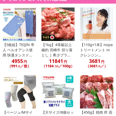
【5枚組】TEIJIN 帝
【1kg】4等級以上
【110g×1本】nopa
人 ベルオアシス使
確約 宮崎牛 切り落
トリートメント in
用 快適タンスド...
とし | 希少ブラ...
クレンジン...
4955
11841
3681
円
円
円
（991
／枚）
（1184
／100g）
（3681
／）
円
.1円
円
【ベージュ/Mサイ
【大サイズ/8個セッ
【450g】焼肉 炸 高