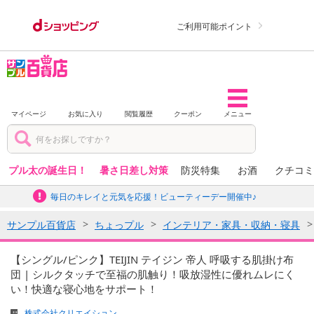
ご利用可能ポイント
マイページ
お気に入り
閲覧履歴
クーポン
メニュー
プル太の誕生日！
暑さ日差し対策
防災特集
お酒
クチコミ
毎日のキレイと元気を応援！ビューティーデー開催中♪
サンプル百貨店
ちょっプル
インテリア・家具・収納・寝具
【シングル/ピンク】TEIJIN テイジン 帝人 呼吸する肌掛け布
団 | シルクタッチで至福の肌触り！吸放湿性に優れムレにく
い！快適な寝心地をサポート！
株式会社クリエイション