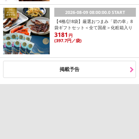
2026-08-09 08:00:00.0 START
【4種/計8袋】厳選おつまみ「碧の幸」8
袋ギフトセット＜全て国産＞化粧箱入り
3181
円
(397
.7円
／袋)
掲載予告