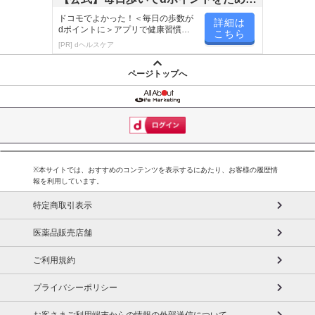
使用。
う！
ドコモでよかった！＜毎日の歩数が
まるでシルクのようななめらかタッチの長繊維にレーヨンを絡ませ
詳細は
dポイントに＞アプリで健康習慣が
こちら
た特殊中わたを使用。
楽しく続く！
[PR] dヘルスケア
絶妙な「なめらか＆さらさら感」がお肌に気持ちいい布団に仕上が
りました。まさに至福の肌触り！
ページトップへ
中身の特殊長繊維と高密度に織り上げた側地の効果で、ホコリが発
生しにくく、お部屋も清潔に。
ご自宅の洗濯機（ネット使用）で洗えるので、いつでも清潔にお使
いいただけます。
帝人は除湿シートの開発を得意としており、その過程で『湿気を低
※本サイトでは、おすすめのコンテンツを表示するにあたり、お客様の履歴情
く抑えることで、睡眠環境が快適になる』というノウハウがある。
報を利用しています。
それを肌掛け布団に応用したものが、この商品。
特定商取引表示
昔から、真綿布団、羽毛の肌掛け布団などがあり、いい面もある
が、お手入れしにくい、値段が高い、夏場は羽毛が臭うなど、お悩
医薬品販売店舗
みの声があった。そのいい面を継承しつつ、悪い面を改善したもの
ご利用規約
がこの肌掛け布団です。
お布団内の汗（湿気）を吸収して快適、お手入れが簡単、埃も少な
プライバシーポリシー
い、肌触りも抜群、帝人がこの時期に一番オススメする寝具です。
お客さまご利用端末からの情報の外部送信について