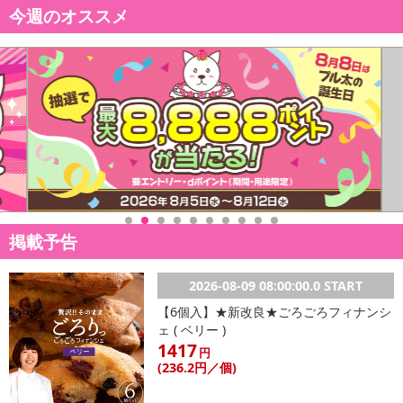
今週のオススメ
掲載予告
2026-08-09 08:00:00.0 START
【6個入】★新改良★ごろごろフィナンシ
ェ ( ベリー )
1417
円
(236
.2円
／個)