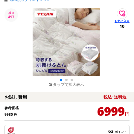
残り
497
10
タップで拡大表示
お試し費用
税込･送料込
6999
参考価格
円
9980
円
63
ポイント