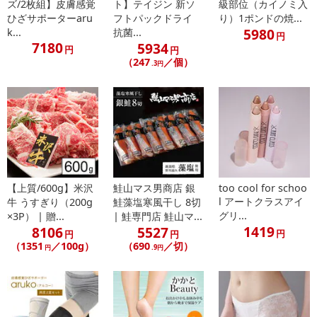
ズ/2枚組】皮膚感覚
ト】テイジン 新ソ
級部位（カイノミ入
ひざサポーターaru
フトパックドライ
り）1ポンドの焼...
5980
k...
抗菌...
円
7180
5934
円
円
（247
／個）
.3円
【上質/600g】米沢
鮭山マス男商店 銀
too cool for schoo
l アートクラスアイ
牛 うすぎり（200g
鮭藻塩寒風干し 8切
グリ...
×3P） | 贈...
| 鮭専門店 鮭山マ...
1419
8106
5527
円
円
円
（1351
／100g）
（690
／切）
円
.9円