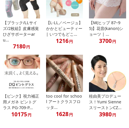
【ブラック/LLサイ
【L-LL／ベージュ】
【M(ヒップ 87~9
ズ/2枚組】皮膚感覚
かかとビューティー
5)】花音(kanon)シ
ひざサポーターar
| いつでもどこ...
ョーツ | ...
1216
3700
u...
円
円
7180
円
【ピンク】視力補正
too cool for schoo
桂由美プロデュー
l アートクラスフロ
用メガネ ピントグ
ス！Yumi Sienne
ッタ...
ラス PG-709-P...
スリーストンCZ...
1628
10175
3980
円
円
円