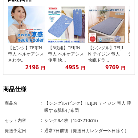
【ピンク】TEIJIN
【5枚組】TEIJIN
【シングル】TEIJI
【ダブ
帝人 ベルオアシス
帝人 ベルオアシス
N テイジン 帝人
テイ
さわや...
使用 快...
快眠ドラ...
ドライ
2196
4955
9769
円
円
円
商品仕様
商品名
【シングル/ピンク】TEIJIN テイジン 帝人 呼
吸する肌掛け布団
セット内容
シングル1枚（150×210cm）
発送予定日
通常7日前後（発送日カレンダー休日除く）