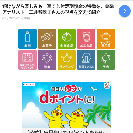
預けながら楽しみも。宝くじ付定期預金の特徴を、金融
アナリスト・三井智映子さんの視点を交えて紹介
[PR] 株式会社小学館
優れた吸放湿性で、いつも快適な寝心地。
ポリエステル100％の生地と比べて吸放湿性がある、呼吸する肌掛
けふとんです。
表地には、高密度生地を使用しています。
肌側（裏地）には、吸湿性に優れ、風合いの良いレーヨン混生地を
【公式】毎日歩いてdポイントをためよ