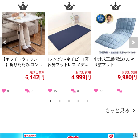
Previous
Next
【ホワイトウォッシ
[シングル/ネイビー] 高
中井式三層構造ひんや
ュ】折りたたみ コンビ
反発マットレス メディ
り敷マット
ニエンステーブル
カルスリーパートッパ
お試し費用
お試し費用
お試し費用
ー (カバ...
6,142円
4,999円
9,980円
8
0
15
0
72
1
1
2
3
4
5
もっと見る