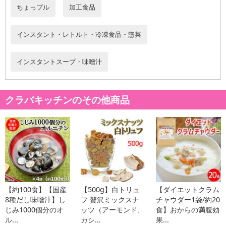
ちょっプル
加工食品
インスタント・レトルト・冷凍食品・惣菜
インスタントスープ・味噌汁
【がごめ昆布!?】
クラバキッチンのその他商品
北海道函館周辺の限られた地域でしか採れない希少な昆布です。特
徴は他の昆布に比べ、ヌメリ＆トロミがある事。
このヌメリ＆トロミは『フコイダン』という成分がもたらすモノ
で、厳しい海中環境の中で負ってしまった傷や乾燥などから身を守
っています。
がごめ昆布には、他の昆布の2倍以上も多く含まれており、その秘め
【約100食】【国産
【500g】白トリュ
【ダイエットクラム
られたパワーが健康志向の食品素材として注目されています。
8種だし味噌汁】し
フ 贅沢ミックスナ
チャウダー1袋/約20
じみ1000個分のオ
ッツ（アーモンド、
食】おからの満腹効
【3大！激ネバ成分】
ル...
カシ...
果...