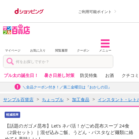
ご利用可能ポイント
マイページ
お気に入り
閲覧履歴
クーポン
メニュー
プル太の誕生日！
暑さ日差し対策
防災特集
お酒
クチコミ
＼全品クーポン付き！／第二金曜日は『おかしの日』
サンプル百貨店
ちょっプル
加工食品
インスタント・レト
軽減税率
【話題のガゴメ昆布】Let's ネバ活！がごめ昆布スープ 24食
（2袋セット） | 混ぜ込みご飯、うどん・パスタなど麺類に絡
めても美味しい！