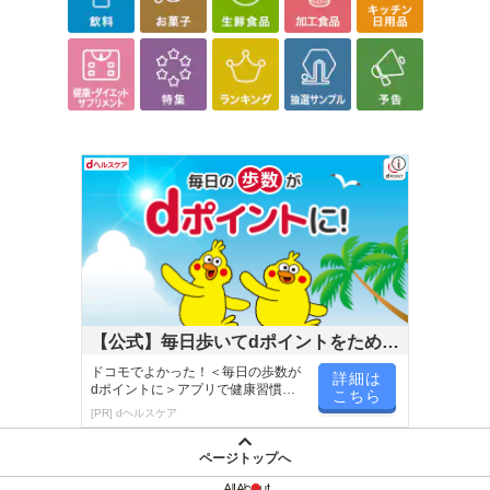
【公式】毎日歩いてdポイントをためよ
う！
ドコモでよかった！＜毎日の歩数が
詳細は
dポイントに＞アプリで健康習慣が
こちら
楽しく続く！
[PR] dヘルスケア
ページトップへ