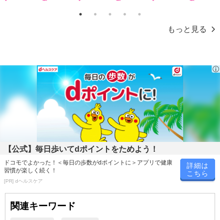
1
2
3
4
5
もっと見る
【公式】毎日歩いてdポイントをためよう！
ドコモでよかった！＜毎日の歩数がdポイントに＞アプリで健康
詳細は
習慣が楽しく続く！
こちら
[PR] dヘルスケア
関連キーワード