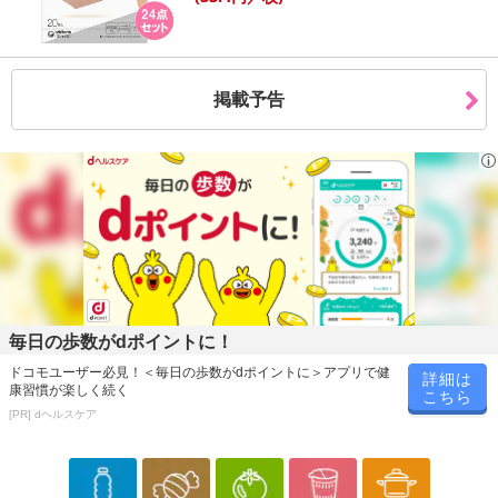
休業日
掲載予告
■
その他共通および商品カテゴリー別注意事項（※必ずご確認くだ
さい）
こちらの情報は
2026-07-09 14:13:35.0
での情報となります。
毎日の歩数がdポイントに！
ドコモユーザー必見！＜毎日の歩数がdポイントに＞アプリで健
詳細は
康習慣が楽しく続く
こちら
[PR] dヘルスケア