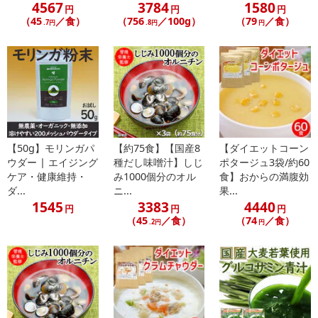
4567
3784
1580
古来より昆布といった海藻類は、鉄分・カルシウム・食物繊維など
円
円
円
（45
／食）
（756
／100g）
（79
／食）
が多く含まれている為、カラダに良いと言われてきました。
.7円
.8円
円
その中でもガゴメ昆布には、激ネバ成分『フコイダン』『アルギン
酸』『ラミナラン』が多く含まれている事から、健康と若々しさ、
美容を求める方々がそのサポート力を期待し注目しています。
【お湯を注ぐだけ！簡単ネバ活！】
納豆・オクラ・山芋と言ったネバネバ食品は健康や滋養強壮に良い
【50g】モリンガパ
【約75食】【国産8
【ダイエットコーン
とされてきました。このネバネバパワーを得る為にも、毎日の食事
ウダー | エイジング
種だし味噌汁】しじ
ポタージュ3袋/約60
に継続して取り入れましょう。
ケア・健康維持・
み1000個分のオル
食】おからの満腹効
ダ...
ニ...
果...
【アレンジいろいろ♪】
1545
3383
4440
円
円
円
混ぜ込みご飯、うどんやパスタなど麺類に絡めて。ぜひお試しくだ
（45
／食）
（74
／食）
.2円
円
さい♪
・賞味期限：製造日より1年
・原産国（最終加工地）：日本
・原材料/材質/素材：風味調味料(食塩、ブドウ糖、がごめ昆布、粉
末醤油、鰹節粉末、昆布エキス粉末)(国内製造)、デキストリン、食