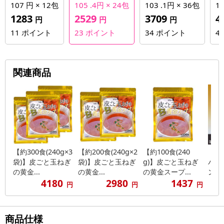
107 円 × 12包
105 .4円 × 24包
103 .1円 × 36包
10
1283
2529
3709
4
円
円
円
11
ポイント
23
ポイント
34
ポイント
4
関連商品
【約300食(240g×3
【約200食(240g×2
【約100食(240
【5
袋)】皮ごと玉ねぎ
袋)】皮ごと玉ねぎ
g)】皮ごと玉ねぎ
パウ
の黄金...
の黄金...
の黄金スープ...
ングケ
4180
2980
1437
円
円
円
商品仕様