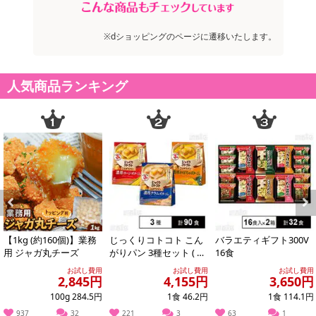
※dショッピングのページに遷移いたします。
人気商品ランキング
Previous
Next
【1kg (約160個)】業務
じっくりコトコト こん
バラエティギフト300V
用 ジャガ丸チーズ
がりパン 3種セット ( 濃
16食
厚コーンポタージュ /
お試し費用
お試し費用
お試し費用
濃厚か...
2,845円
4,155円
3,650円
100g 284.5円
1食 46.2円
1食 114.1円
937
32
221
3
63
1