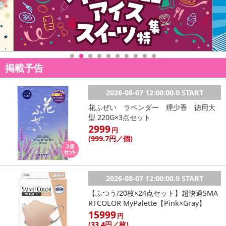
※dショッピングサンプル百貨店よりお届けする商品は、ご利用いた
だいた後のご感想をいただくことを目的としており、転売等は固く
禁じます。
転売等、目的以外での利用が確認された場合は、サービス利用を停
止させていただきます。
掲載予告
【配送伝票番号について】
※こちらの商品については商品の発送完了後、
2026-08-07 12:00:00.0 START
配送伝票番号がマイページに表示されない場合もございます。予
めご了承ください。
花ふぜい ラベンダー 煙少香 徳用大
型 220G×3点セット
2999
円
発送日カレンダー
(999
.7円
／個)
2026-08-07 12:00:00.0 START
【ふつう/20枚×24点セット】超快適SMA
RTCOLOR MyPalette【Pink×Gray】
15999
円
(33
.4円
／枚)