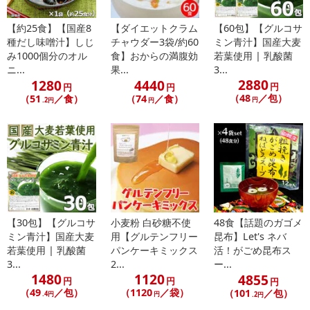
用植物油脂、乾燥ねぎ、麩/調味料(アミノ酸等)、加工澱粉、酸化防
【約25食】【国産8
【ダイエットクラム
【60包】【グルコサ
止剤(V.E)、(一部に小麦・大豆を含む)
種だし味噌汁】しじ
チャウダー3袋/約60
ミン青汁】国産大麦
・アレルギー表示：小麦・大豆
み1000個分のオル
食】おからの満腹効
若葉使用 | 乳酸菌
・注意事項：直射日光、高温多湿を避けて常温で保存してください
ニ...
果...
3...
。
2880
1280
4440
円
円
円
（48
／包）
（51
／食）
（74
／食）
円
.2円
円
注意事項
【賞味・消費期限のある商品について】
商品到着時点でのお日持ち期間は、配送日数などにより異なります
のでご了承ください。
【キャンセルについて】
【30包】【グルコサ
小麦粉 白砂糖不使
48食【話題のガゴメ
※お申込み後のキャンセルはお受けできません。
ミン青汁】国産大麦
用【グルテンフリー
昆布】Let's ネバ
記載されている内容を必ずご確認いただき、お届けする商品セット
若葉使用 | 乳酸菌
パンケーキミックス
活！がごめ昆布ス
にご納得いただきましたうえでお申し込みください。
3...
2...
ー...
※パッケージ変更や商品リニューアル（成分など含む）等により、
1480
1120
4855
円
円
円
参考の掲載画像や画像内のバーコードなど、お届け商品と多少異な
（49
／包）
（1120
／袋）
（101
／包）
.4円
円
.2円
る場合がございます。