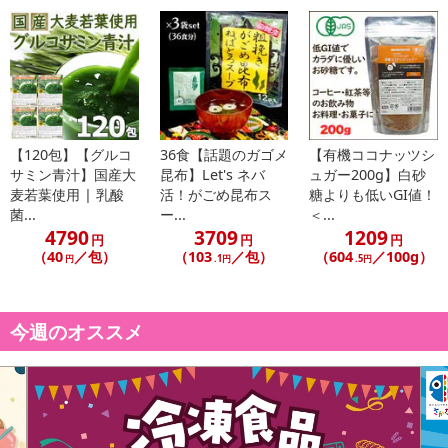
また、[新たな加工食品の原料原産地表示制度]の経過措置期間の終
了により、商品詳細内に記載の原産国・原材料の表記が旧表記の場
合がございます。
あらかじめご了承いただいた上でお申込みください。なお、本理由
によるお申込み後のキャンセル・返品交換は対応いたしかねます。
【お支払いについて】
【120包】【グルコ
36食【話題のガゴメ
【有機ココナッツシ
サミン青汁】国産大
昆布】Let's ネバ
ュガー200g】白砂
※お支払い方法は、電話料金合算払い、クレジットカード払い、dポ
麦若葉使用 | 乳酸
活！がごめ昆布ス
糖よりも低いGI値！
イントがご利用いただけます。
菌...
ー...
＜...
4790
3709
1209
円
円
円
【発送・お届け・商品について】
（40
／包）
（103
／包）
（604
／100g）
円
.1円
.5円
※お申込み頂きました商品の同梱、お届けの日時指定はいたしかね
ます。
※お客様のご都合でお受取りいただけない場合、商品の再発送や返
今週のオススメ
金はいたしかねます。
また、お届け日時のご指定は、お受けできません。宅配業者からの
不在票にてご対応ください。
※発送予定日は前後する場合がございます。また商品によって発送
日が異なります。