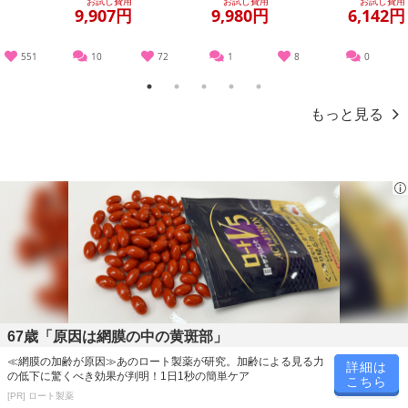
お試し費用
お試し費用
お試し費用
イドテーブ...
9,907円
9,980円
6,142円
551
10
72
1
8
0
1
2
3
4
5
もっと見る
67歳「原因は網膜の中の黄斑部」
≪網膜の加齢が原因≫あのロート製薬が研究。加齢による見る力
詳細は
の低下に驚くべき効果が判明！1日1秒の簡単ケア
こちら
[PR] ロート製薬