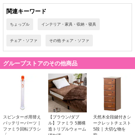
関連キーワード
ちょっプル
インテリア・家具・収納・寝具
チェア・ソファ
その他 チェア・ソファ
キッチンでの立ち仕事を軽減するキッチンチェア。座りながら高さ
調節が可能！ガス圧式だからワンタッチでスッと昇降します。座面
は回転式です。足を乗せられるフットレスト付き。キャスター部
グループストアのその他商品
は、固定脚に取り替え可能です。
キッチン以外に、リモートワーク・テレワーク等のパソコンチェア
や、カウンタースツールとしても活躍します。
・原産国（最終加工地）：中国
・原材料/材質/素材：スチール、座面：合成皮革・ウレタン
・商品カラー：ブラック
スピンターボ用替え
【ブラウン/ダブ
天然木全段鍵付きシ
・商品サイズ：約幅44×奥行47×高さ73-90cm、座面サイズ：約直径
バッテリーパーツ |
ル】ファミラ 5層構
ークレットチェスト
33.5cm、座面高さ：約54-71cm
ファミラ回転ブラシ
造トリプルウォーム
5段 | 大切な物を
・商品重量：約5.2kg
「...
ぽかぽ...
安...