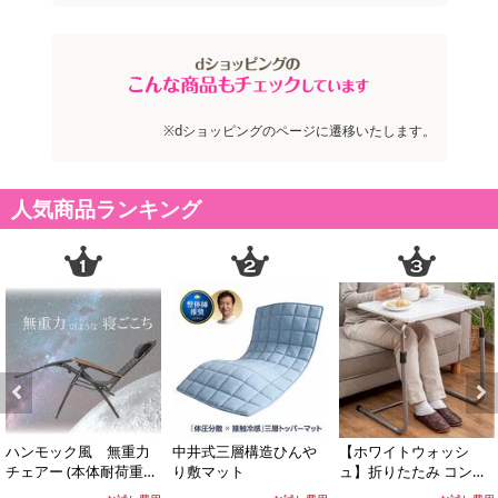
※dショッピングのページに遷移いたします。
人気商品ランキング
Previous
Next
ハンモック風 無重力
中井式三層構造ひんや
【ホワイトウォッシ
チェアー (本体耐荷重：
り敷マット
ュ】折りたたみ コンビ
100kg／枕、カバー、サ
ニエンステーブル