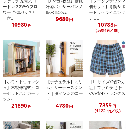
ファミラ 充電式コ
【L/2色7枚組】接触
【ダークブラウン/2
によるお申込み後のキャンセル・返品交換は対応いたしかねます。
ードレス2WAYブロ
冷感ボクサーパンツ
個セット】背筋サポ
ワー 予備バッテリ
吸水量50cc |...
ートリクライニング
【お支払いについて】
9680
ー付...
チェ...
円
※お支払い方法は、電話料金合算払い、クレジットカード払い、dポ
10980
10788
円
円
イントがご利用いただけます。
（5394
／個）
円
【発送・お届け・商品について】
※お申込み頂きました商品の同梱、お届けの日時指定はいたしかね
ます。
※お客様のご都合でお受取りいただけない場合、商品の再発送や返
金はいたしかねます。
また、お届け日時のご指定は、お受けできません。宅配業者からの
不在票にてご対応ください。
【ホワイトウォッシ
【ナチュラル】スリ
【LLサイズ/2色7枚
※発送予定日は前後する場合がございます。また商品によって発送
ュ】木製伸縮式クロ
ムクリーナースタン
組】ファミラ さわ
ーゼットハンガーラ
ド | ダイソンのコー
やか安心トランクス
日が異なります。
ック/...
ド...
...
※dショッピングサンプル百貨店よりお届けする商品は、ご利用いた
7859
21890
4780
円
円
円
だいた後のご感想をいただくことを目的としており、転売等は固く
（1122
／枚）
.8円
禁じます。
転売等、目的以外での利用が確認された場合は、サービス利用を停
止させていただきます。