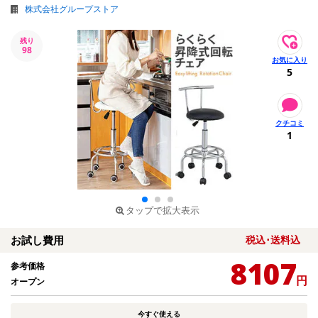
株式会社グループストア
残り
98
5
1
タップで拡大表示
お試し費用
税込･送料込
8107
参考価格
円
オープン
今すぐ使える