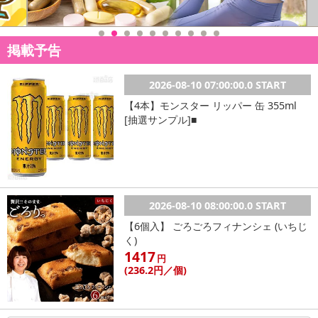
さい）
こちらの情報は
2026-07-09 14:13:35.0
での情報となります。
掲載予告
2026-08-10 07:00:00.0 START
【4本】モンスター リッパー 缶 355ml
[抽選サンプル]■
2026-08-10 08:00:00.0 START
【6個入】 ごろごろフィナンシェ (いちじ
く)
1417
円
(236
.2円
／個)