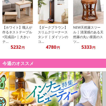
【配送伝票番号について】
※こちらの商品については商品の発送完了後、
配送伝票番号がマイページに表示されない場合もございます。予
めご了承ください。
【ホワイト】職人が
【ダークブラウン】
NEW天然籐スツー
作るネストテーブル
スリムクリーナース
ル | 清潔感のある天
<完成品> | 大きい
タンド | ダイソンの
然籐の丸い座面のス
発送日カレンダー
テ...
コ...
ツ...
5232
4780
5333
円
円
円
今週のオススメ
休業日
■
その他共通および商品カテゴリー別注意事項（※必ずご確認くだ