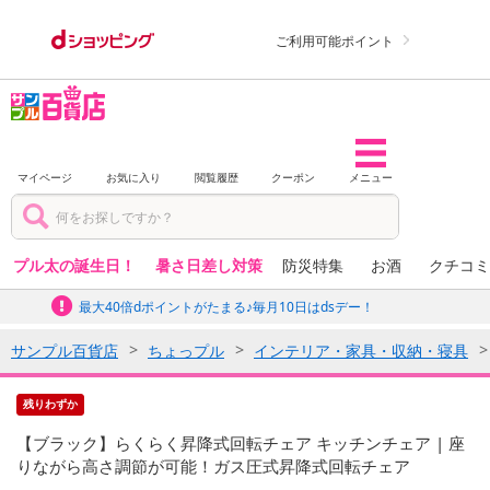
ご利用可能ポイント
マイページ
お気に入り
閲覧履歴
クーポン
メニュー
プル太の誕生日！
暑さ日差し対策
防災特集
お酒
クチコミ
最大40倍dポイントがたまる♪毎月10日はdsデー！
サンプル百貨店
ちょっプル
インテリア・家具・収納・寝具
残りわずか
【ブラック】らくらく昇降式回転チェア キッチンチェア | 座
りながら高さ調節が可能！ガス圧式昇降式回転チェア