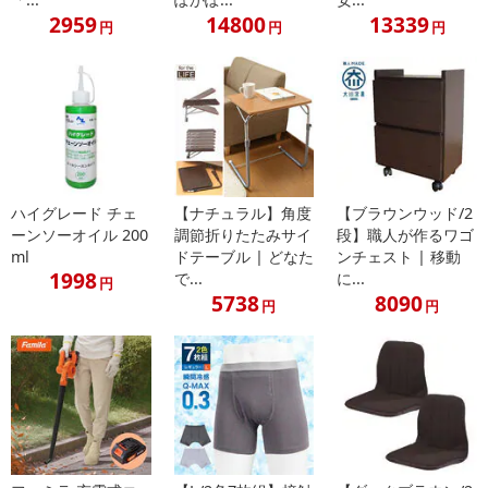
・その他商品仕様：耐荷重/100kg、お客様組立式
2959
14800
13339
円
円
円
注意事項
【賞味・消費期限のある商品について】
商品到着時点でのお日持ち期間は、配送日数などにより異なります
のでご了承ください。
ハイグレード チェ
【ナチュラル】角度
【ブラウンウッド/2
【キャンセルについて】
ーンソーオイル 200
調節折りたたみサイ
段】職人が作るワゴ
※お申込み後のキャンセルはお受けできません。
ml
ドテーブル | どなた
ンチェスト | 移動
記載されている内容を必ずご確認いただき、お届けする商品セット
1998
で...
に...
円
にご納得いただきましたうえでお申し込みください。
5738
8090
円
円
※パッケージ変更や商品リニューアル（成分など含む）等により、
参考の掲載画像や画像内のバーコードなど、お届け商品と多少異な
る場合がございます。
また、[新たな加工食品の原料原産地表示制度]の経過措置期間の終
了により、商品詳細内に記載の原産国・原材料の表記が旧表記の場
合がございます。
あらかじめご了承いただいた上でお申込みください。なお、本理由