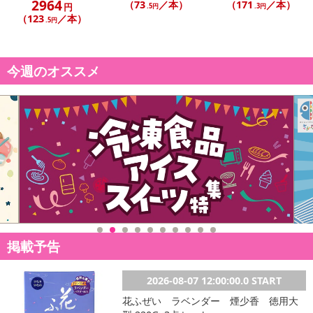
2964
（73
／本）
（171
／本）
円
.5円
.3円
（123
／本）
.5円
今週のオススメ
掲載予告
2026-08-07 12:00:00.0 START
花ふぜい ラベンダー 煙少香 徳用大