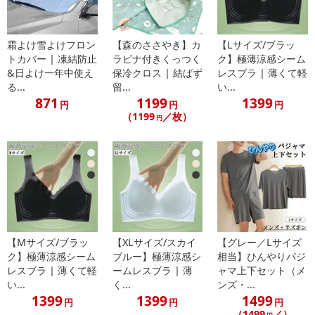
霜よけ雪よけフロン
【森のささやき】カ
【Lサイズ/ブラッ
トカバー | 凍結防止
ラビナ付きくっつく
ク】極薄涼感シーム
&日よけ一年中使え
保冷クロス | 結ばず
レスブラ | 薄くて軽
る...
留...
い...
871
1199
1399
円
円
円
（1199
／枚）
円
【Mサイズ/ブラッ
【XLサイズ/スカイ
【グレー／Lサイズ
ク】極薄涼感シーム
ブルー】極薄涼感シ
相当】ひんやりパジ
レスブラ | 薄くて軽
ームレスブラ | 薄
ャマ上下セット（メ
い...
く...
ンズ・...
・原材料/材質/素材：コットン ポリウレタン
1399
1399
1499
円
円
円
・商品カラー：ダークグレー
（1499
／）