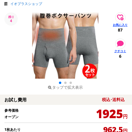
イオプラスショップ
残り
4
87
6
タップで拡大表示
お試し費用
税込･送料込
1925
参考価格
円
オープン
962.5
1枚あたり
円