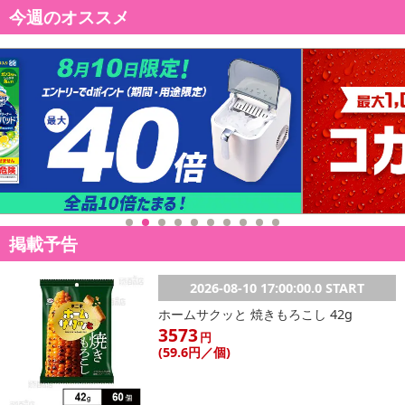
今週のオススメ
イントがご利用いただけます。
【発送・お届け・商品について】
※お申込み頂きました商品の同梱、お届けの日時指定はいたしかね
ます。
※お客様のご都合でお受取りいただけない場合、商品の再発送や返
金はいたしかねます。
また、お届け日時のご指定は、お受けできません。宅配業者からの
不在票にてご対応ください。
※発送予定日は前後する場合がございます。また商品によって発送
日が異なります。
掲載予告
※dショッピングサンプル百貨店よりお届けする商品は、ご利用いた
だいた後のご感想をいただくことを目的としており、転売等は固く
禁じます。
2026-08-10 17:00:00.0 START
転売等、目的以外での利用が確認された場合は、サービス利用を停
ホームサクッと 焼きもろこし 42g
止させていただきます。
3573
円
(59
.6円
／個)
【配送伝票番号について】
※こちらの商品については商品の発送完了後、