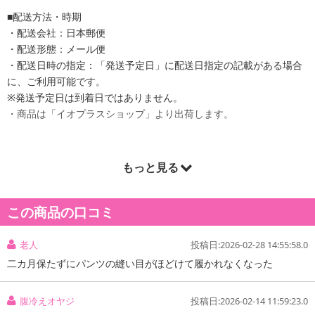
■配送方法・時期
・配送会社：日本郵便
・配送形態：メール便
・配送日時の指定：「発送予定日」に配送日指定の記載がある場合
に、ご利用可能です。
※発送予定日は到着日ではありません。
・商品は「イオプラスショップ」より出荷します。
もっと見る
商品詳細
この腹巻ボクサーパンツは、お腹をしっかり守るデザインです。
この商品の口コミ
柔らかな素材で、肌触りが良く、動きやすさも抜群。
寒い季節でも温かさをキープし、デイリーウェアとしても大活躍。
老人
投稿日:2026-02-28 14:55:58.0
シンプルなデザインで、どんなスタイルにも合わせやすいです。
二カ月保たずにパンツの縫い目がほどけて履かれなくなった
腹冷えオヤジ
投稿日:2026-02-14 11:59:23.0