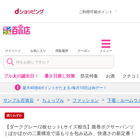
ご利用可能ポイント
マイページ
お気に入り
閲覧履歴
クーポン
メニュー
プル太の誕生日！
暑さ日差し対策
防災特集
お酒
クチコミ
最大40倍dポイントがたまる♪毎月10日はdsデー！
サンプル百貨店
ちょっプル
ファッション
下着・ルームウ
残りわずか
【ダークグレー/2枚セットLサイズ相当】腹巻ボクサーパンツ
| ぽかぽかの二重構造で温もりを包み込み、快適さの新定番！