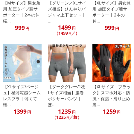
【Mサイズ】男女兼
【グリーン／XLサイ
【XLサイズ】男女兼
【賞味・消費期限のある商品について】
用 加圧タイプ膝サ
ズ相当】ひんやりパ
用 加圧タイプ膝サ
ポーター | 2本の伸
ジャマ上下セット |
ポーター | 2本の
商品到着時点でのお日持ち期間は、配送日数などにより異なります
縮...
...
伸...
のでご了承ください。
1499
999
999
円
円
円
（1499
／）
円
【キャンセルについて】
※お申込み後のキャンセルはお受けできません。
記載されている内容を必ずご確認いただき、お届けする商品セット
にご納得いただきましたうえでお申し込みください。
※パッケージ変更や商品リニューアル（成分など含む）等により、
参考の掲載画像や画像内のバーコードなど、お届け商品と多少異な
る場合がございます。
また、[新たな加工食品の原料原産地表示制度]の経過措置期間の終
【XLサイズ/ベージ
【ダークグレー/1枚
【XLサイズ ブラッ
了により、商品詳細内に記載の原産国・原材料の表記が旧表記の場
ュ】極薄涼感シーム
Lサイズ相当】腹巻
ク】スマホ対応・防
合がございます。
レスブラ | 薄くて
ボクサーパンツ |
風・保温・滑り止め
軽...
ぽ...
裏...
あらかじめご了承いただいた上でお申込みください。なお、本理由
1399
1235
1259
によるお申込み後のキャンセル・返品交換は対応いたしかねます。
円
円
円
（1235
／枚）
円
【お支払いについて】
※お支払い方法は、電話料金合算払い、クレジットカード払い、dポ