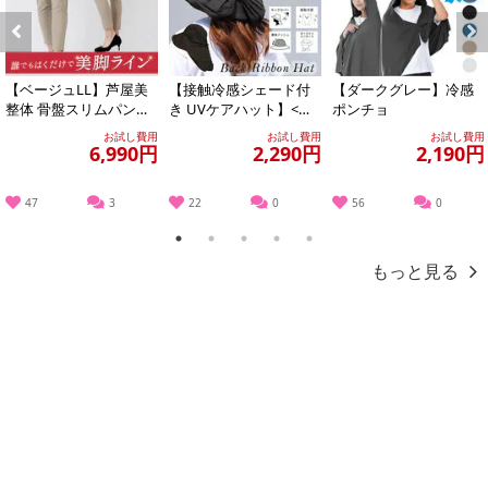
Previous
Next
【ベージュLL】芦屋美
【接触冷感シェード付
【ダークグレー】冷感
整体 骨盤スリムパンツ
き UVケアハット】<ブ
ポンチョ
エアリー
ラック >あご紐つきのお
お試し費用
お試し費用
お試し費用
しゃれなツバ...
6,990円
2,290円
2,190円
47
3
22
0
56
0
1
2
3
4
5
もっと見る