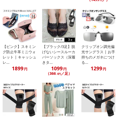
円
・商品サイズ：
平置きサイズ(約)：
ウエスト：66cm/総丈：41cm
日本Lサイズ相当
・注意事項：
・着用の際、指や爪を立てないようにご注意ください。
・他の色の物とは分けて、手洗いしてください。
・火のそばに近づけないでください。
【ピンク】スキミン
【ブラック/3足】脱
クリップオン調光偏
・衛生商品のため、開封後のご返品、交換はお受けできません。
グ防止牛革ミニウォ
げないシースルーカ
光サングラス | お手
レット | キャッシュ
バーソックス（深履
持ちのメガネにつけ
予めご了承ください。
レ...
きタ...
る...
・パッケージは配送時の保護用のものです。配送時の衝撃で外袋
1899
1099
1299
円
円
円
や箱に破れが生じる場合がございますが、品質に問題がない限り、
（366
／足）
.4円
返品や交換ができませんのでご了承ください。
・平置き実寸採寸のため、生地の伸縮性や素材によっては多少の
誤差が異なる場合がございます。ご了承下さい。
・実際の商品と画面上の色は異なる場合がありますので、ご了承
ください。
注意事項