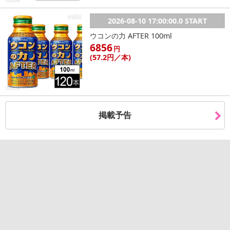
配送伝票番号がマイページに表示されない場合もございます。予
めご了承ください。
2026-08-10 17:00:00.0 START
ウコンの力 AFTER 100ml
発送日カレンダー
6856
円
(57
.2円
／本)
掲載予告
休業日
■
その他共通および商品カテゴリー別注意事項（※必ずご確認くだ
さい）
こちらの情報は
2026-07-09 14:13:35.0
での情報となります。