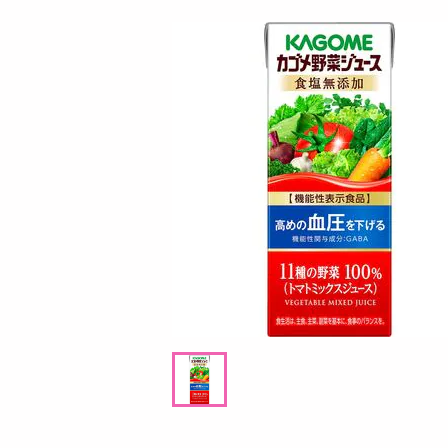
お酒
洗剤
キッチン・日用品
ヘアケア・ボディケア
ビューティーケア
健康・ダイエット・サプリメント
医薬品・医薬部外品
インテリア・家具・収納・寝具
08月08日15時00分 ～
08月08日1
ファッション
ちょっプル
ちょっプル
0
5
0
家電
2
クッションになる収納カバー グリーン
クッションになる収納
ベビー・キッズ・マタニティ
ペット用品
提供数 5
資格・学習
お試し費用
3,283
円
掲載予告