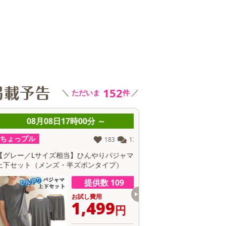
その他 キッチン・日用品
その他 ファッション
サ
152
＼
／
ただいま
件
08月08日17時00分 ～
08月08日17時0
ちょっプル
ちょっプル
183
13
【グレー／Lサイズ相当】ひんやりパジャマ
【3枚セット】遮熱カットで
上下セット（メンズ・半ズボンタイプ）
コン室外機用カバー
提供数 109
お試し費用
お
1,499
1
円