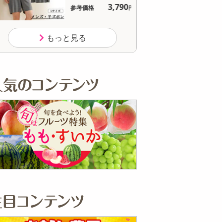
3,790
参考価格
参
円
1枚
もっと見る