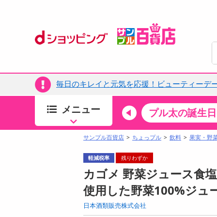
毎日のキレイと元気を応援！ビューティーデー
メニュー
ちょっプルカテゴリ
キッチン・日用品
食品
プル太の誕生日
すべ
食品・調味料
サンプル百貨店
ちょっプル
飲料
果実・野
生鮮食品
軽減税率
残りわずか
加工食品
カゴメ 野菜ジュース食塩無添
お菓子
使用した野菜100%ジュ
アイス・スイーツ
日本酒類販売株式会社
飲料