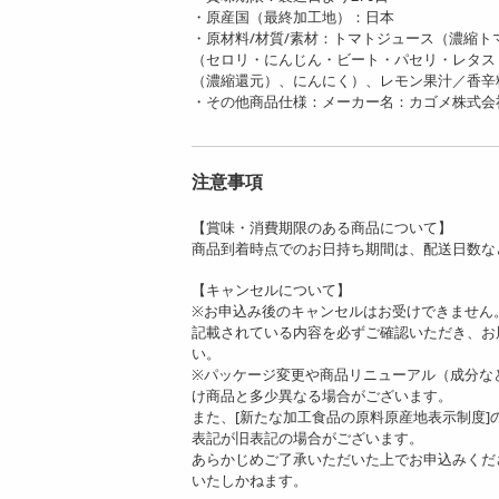
・原産国（最終加工地）：日本
・原材料/材質/素材：トマトジュース（濃縮
（セロリ・にんじん・ビート・パセリ・レタス
（濃縮還元）、にんにく）、レモン果汁／香辛
・その他商品仕様：メーカー名：カゴメ株式会
注意事項
【賞味・消費期限のある商品について】
商品到着時点でのお日持ち期間は、配送日数な
【キャンセルについて】
※お申込み後のキャンセルはお受けできません
記載されている内容を必ずご確認いただき、お
い。
※パッケージ変更や商品リニューアル（成分な
け商品と多少異なる場合がございます。
また、[新たな加工食品の原料原産地表示制度
表記が旧表記の場合がございます。
あらかじめご了承いただいた上でお申込みくだ
いたしかねます。