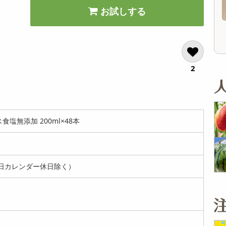
21,912
21,912
参考価格
参考価格
円
円
お試しする
820
820
1枚あたり
1枚あたり
.8
.8
円
円
2
塩無添加 200ml×48本
日カレンダー休日除く）