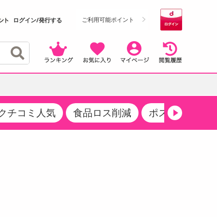
ご利用可能ポイント
ログイン/発行する
クチコミ人気
食品ロス削減
ポストにお届け
クーポン
・サプリメント
品
・収納・寝具
マタニティ
ケア
商品限定クーポン
食品ギフト
おつまみ
ココア・チョコレート飲料
その他 アルコール飲料
弁当箱・水筒・弁当グッズ
下着・ルームウェア
その他 食品
製菓・製パン材料
飲料ギフト
生活雑貨
メンズ
その他 お菓子・スイーツ
その他 飲料
スポーツ・アウトドア用品
ベビー・キッズ
介護用品
レッグウェア