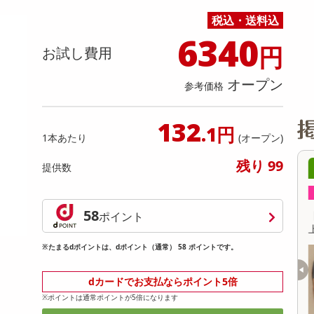
缶詰・瓶詰・ジャム・はちみつ
ミールキット
チョコレート
トクホ
果実酒・梅酒
住居用洗剤
日用品
スポーツサプリメント・ドリンク
チェア・ソファ
財布・小物
パソコン・プリンター・パソコン周辺機器
家具・寝具
税込・送料込
料理の素
ナッツ・ドライフルーツ
栄養ドリンク・エナジードリンク
チューハイ・カクテル
洗剤ギフト
ヘルスケア・衛生用品
健康グッズ
インテリア雑貨
時計
記録メディア・メモリーカード
マタニティ
6340
円
乾物・海苔・粉物
ゼリー・プリン
お茶・紅茶（茶葉）
ノンアルコール飲料
その他 洗剤
キッチン雑貨・食器・消耗品
アウトドア・イベント用品・DIY・工具
アクセサリー
その他 ベビー・キッズ・マタニティ
スマートフォン・携帯電話・タブレットアクセ
お試し費用
リー
カレー・シチュー
和菓子
コーヒー(豆・インスタント）
ビール・ワイン・お酒ギフト
調理器具・鍋・包丁
その他 インテリア・家具
ファッション雑貨
電池
オープン
参考価格
電球・蛍光灯・照明
AV機器
132
.1円
1本あたり
(オープン)
その他 家電
残り 99
提供数
5時00分 ～
08月08日15時00分 ～
ちょっプル
2
0
3
1
58
カバー レッド
クッションになる収納カバー グレー
ポイント
※たまるdポイントは、dポイント（通常） 58 ポイントです。
提供数 3
提供数 1
お試し費用
お試し費用
3,283
3,283
dカードでお支払ならポイント5倍
円
円
※ポイントは通常ポイントが5倍になります