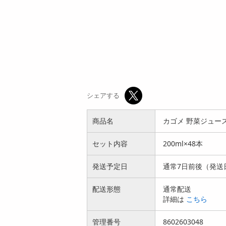
21,912
参考価格
円
円
820
1枚あたり
2
.8
円
円
シェアする
商品名
カゴメ 野菜ジュース食
セット内容
200ml×48本
発送予定日
通常7日前後（発送
配送形態
通常配送
詳細は
こちら
管理番号
8602603048