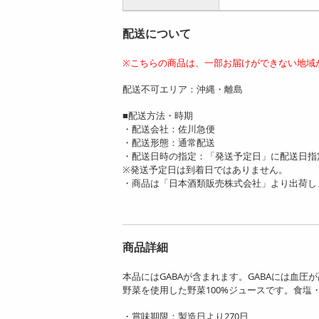
配送について
※こちらの商品は、一部お届けができない地域
配送不可エリア：沖縄・離島
■配送方法・時期
・配送会社：佐川急便
・配送形態：通常配送
・配送日時の指定：「発送予定日」に配送日指
※発送予定日は到着日ではありません。
・商品は「日本酒類販売株式会社」より出荷し
商品詳細
本品にはGABAが含まれます。GABAには血
野菜を使用した野菜100%ジュースです。食塩
・賞味期限：製造日より270日