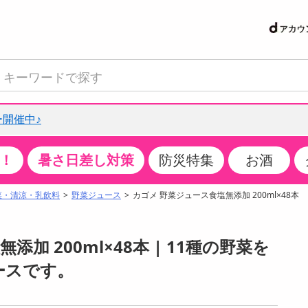
開催中♪
！
暑さ日差し対策
防災特集
お酒
て見る
特設コーナー
食品・調味料
生鮮食品
お菓子
アイス・スイーツ
飲料
お酒
洗剤
キッチン・日用品
健康・ダイエット
医薬品・医薬部外
インテリア・家具
ファッション
家電
ベビー・キッズ・
ペット用品
加工食品
ヘアケア・ボディ
ビューティーケア
特集一覧
菜・清涼・乳飲料
野菜ジュース
カゴメ 野菜ジュース食塩無添加 200ml×48本
クチコミで選ばれた人気商品
米・雑穀
肉・肉加工品
スナック菓子
アイスクリーム・シャーベット
水・ミネラルウォーター・炭酸水
ビール・発泡酒・新ジャンル
キッチン・台所用洗剤
掃除用具
健康食品・飲料
第二類医薬品
収納用品
トップス
生活家電
ベビーおむつ・トイレ用品
犬用品
カップ麺・乾麺・パスタ
ヘアケア・スタイリング
スキンケア・基礎化粧品
パン・シリアル・コーンフレーク
魚介類・シーフード・水産加工品
クッキー・クラッカー
ケーキ・スイーツ
お茶・紅茶（ソフトドリンク）
ワイン
洗濯用洗剤・柔軟剤・漂白剤
洗濯用品
ダイエット
指定第二類医薬品
寝具・布団
ボトムス
キッチン家電
授乳グッズ
猫用品
インスタント・レトルト・冷凍食品・惣菜
ボディケア
ベースメイク・メイクアップ・ネイル
加 200ml×48本 | 11種の野菜を
サンプリング
チーズ・ヨーグルト・乳製品・卵
フルーツ・果物・果物加工品
キャンディ・ガム・タブレット
お菓子・スイーツギフト
コーヒー（ソフトドリンク）
日本酒・焼酎
バス・お風呂用洗剤
トイレ・バス用品
サプリメント
第三類医薬品
マット・カーペット・クッション
シューズ
冷房・暖房器具・空調
食事グッズ
その他 ペット用品
ナチュラル・オーガニックコスメ
ースです。
抽選サンプル
調味料・ドレッシング・油
野菜・きのこ
せんべい・米菓
果実・野菜・清涼・乳飲料
洋酒・リキュール
トイレ用洗剤
タオル
美容サプリメント・ドリンク
医薬部外品
テーブル・デスク・カウンター
バッグ
美容・健康家電
ベビー用品・雑貨
香水・アロマ