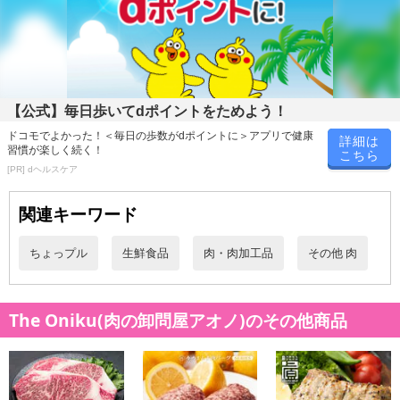
【公式】毎日歩いてdポイントをためよう！
ドコモでよかった！＜毎日の歩数がdポイントに＞アプリで健康
詳細は
習慣が楽しく続く！
こちら
[PR] dヘルスケア
関連キーワード
ちょっプル
生鮮食品
肉・肉加工品
その他 肉
The Oniku(肉の卸問屋アオノ)のその他商品