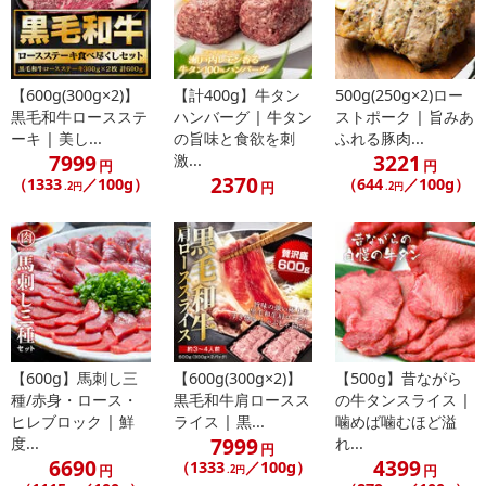
【600g(300g×2)】
【計400g】牛タン
500g(250g×2)ロー
黒毛和牛ロースステ
ハンバーグ | 牛タン
ストポーク | 旨みあ
ーキ | 美し...
の旨味と食欲を刺
ふれる豚肉...
7999
3221
激...
円
円
2370
（1333
／100g）
（644
／100g）
円
.2円
.2円
【600g】馬刺し三
【600g(300g×2)】
【500g】昔ながら
種/赤身・ロース・
黒毛和牛肩ロースス
の牛タンスライス |
ヒレブロック | 鮮
ライス | 黒...
噛めば噛むほど溢
7999
度...
れ...
円
6690
4399
（1333
／100g）
円
円
.2円