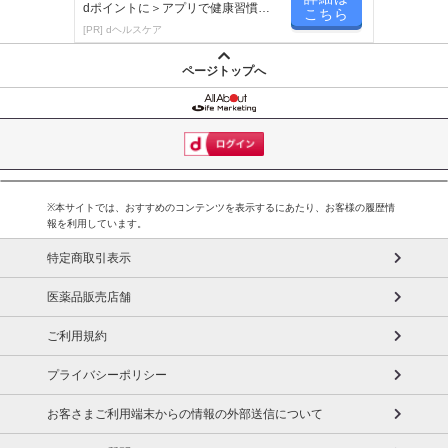
dポイントに＞アプリで健康習慣が
こちら
※パッケージ変更や商品リニューアル（成分など含む）等により、
楽しく続く！
[PR] dヘルスケア
参考の掲載画像や画像内のバーコードなど、お届け商品と多少異な
る場合がございます。
ページトップへ
また、[新たな加工食品の原料原産地表示制度]の経過措置期間の終
了により、商品詳細内に記載の原産国・原材料の表記が旧表記の場
合がございます。
あらかじめご了承いただいた上でお申込みください。なお、本理由
によるお申込み後のキャンセル・返品交換は対応いたしかねます。
※本サイトでは、おすすめのコンテンツを表示するにあたり、お客様の履歴情
報を利用しています。
【お支払いについて】
※お支払い方法は、電話料金合算払い、クレジットカード払い、dポ
特定商取引表示
イントがご利用いただけます。
医薬品販売店舗
【発送・お届け・商品について】
ご利用規約
※お申込み頂きました商品の同梱、お届けの日時指定はいたしかね
ます。
プライバシーポリシー
※お客様のご都合でお受取りいただけない場合、商品の再発送や返
金はいたしかねます。
お客さまご利用端末からの情報の外部送信について
また、お届け日時のご指定は、お受けできません。宅配業者からの