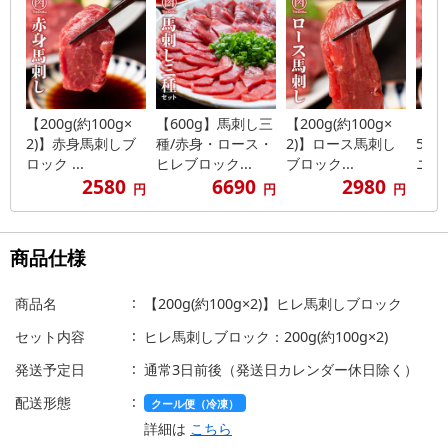
【200g(約100g×
【600g】馬刺し三
【200g(約100g×
【50
2)】赤身馬刺しブ
種/赤身・ロース・
2)】ロース馬刺し
5)
ロック ...
ヒレブロック...
ブロック...
ニパッ
2580
6690
2980
円
円
円
商品仕様
商品名
【200g(約100g×2)】ヒレ馬刺しブロック
セット内容
ヒレ馬刺しブロック：200g(約100g×2)
発送予定日
通常3日前後（発送日カレンダー休日除く）
配送形態
クール便（冷凍）
詳細は
こちら