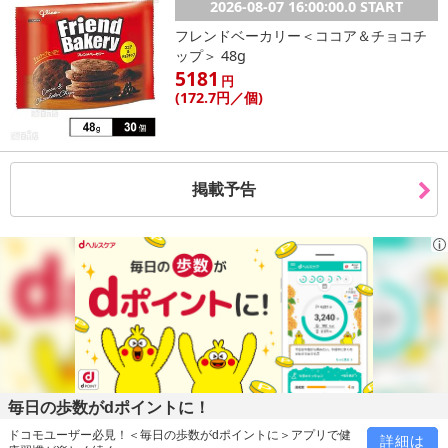
2026-08-07 16:00:00.0 START
フレンドベーカリー＜ココア＆チョコチ
ップ＞ 48g
5181
円
(172
.7円
／個)
掲載予告
・賞味期限：
毎日の歩数がdポイントに！
製造日より冷凍保存で365日
ドコモユーザー必見！＜毎日の歩数がdポイントに＞アプリで健
詳細は