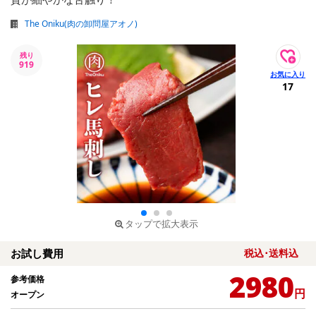
The Oniku(肉の卸問屋アオノ)
残り
919
17
タップで拡大表示
お試し費用
税込･送料込
2980
参考価格
円
オープン