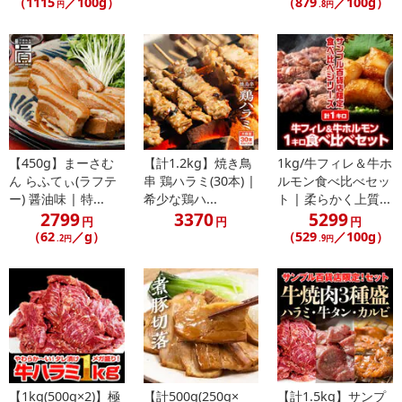
（1115
／100g）
（879
／100g）
円
.8円
【450g】まーさむ
【計1.2kg】焼き鳥
1kg/牛フィレ＆牛ホ
ん らふてぃ(ラフテ
串 鶏ハラミ(30本) |
ルモン食べ比べセッ
ー) 醤油味 | 特...
希少な鶏ハ...
ト | 柔らかく上質...
2799
3370
5299
円
円
円
（62
／g）
（529
／100g）
.2円
.9円
【1kg(500g×2)】極
【計500g(250g×
【計1.5kg】サンプ