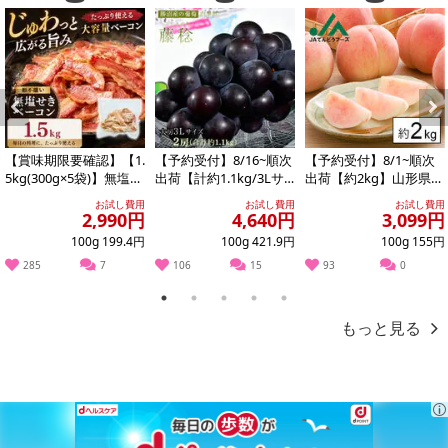
Previous
Next
【賞味期限要確認】【1.
【予約受付】8/16~順次
【予約受付】8/1~順次
5kg(300g×5袋)】無塩せ
出荷【計約1.1kg/3Lサ
出荷【約2kg】山形県産
きベーコン 【形不揃
イズ×2房】藤稔（ふじ
白桃(品種・玉数おまか
お試し費用
お試し費用
お試し費用
い】
みの...
せ)※ご家...
2,990円
4,640円
3,099円
100g 199.4円
100g 421.9円
100g 155円
285
7
106
15
93
0
1
2
3
4
5
もっと見る