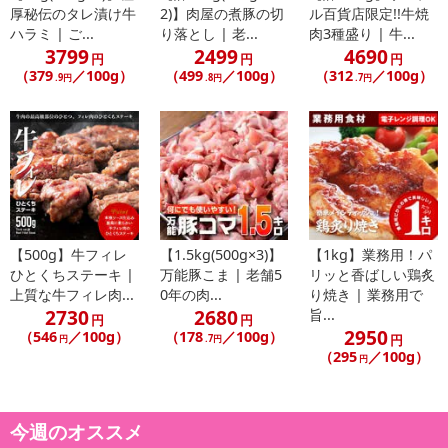
厚秘伝のタレ漬け牛
2)】肉屋の煮豚の切
ル百貨店限定!!牛焼
ハラミ | ご...
り落とし | 老...
肉3種盛り | 牛...
3799
2499
4690
円
円
円
（379
／100g）
（499
／100g）
（312
／100g）
.9円
.8円
.7円
【500g】牛フィレ
【1.5kg(500g×3)】
【1kg】業務用！パ
ひとくちステーキ |
万能豚こま | 老舗5
リッと香ばしい鶏炙
上質な牛フィレ肉...
0年の肉...
り焼き | 業務用で
2730
2680
旨...
円
円
2950
（546
／100g）
（178
／100g）
円
円
.7円
（295
／100g）
円
今週のオススメ