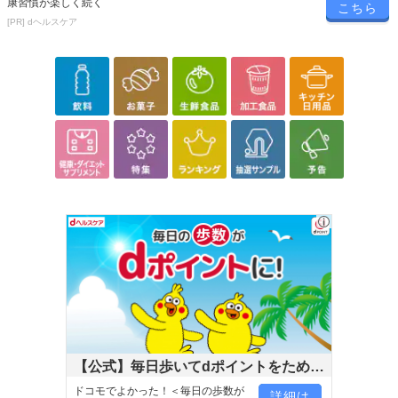
解凍後は、お早めにお召し上がり下さい。
康習慣が楽しく続く
こちら
・原産国（最終加工地）：日本
[PR] dヘルスケア
・原材料/材質/素材：
馬肉（カナダ、ウルグアイ、モンゴル産、他）
※商品の改訂等でパッケージ内容の記載と異なる場合がございま
す。
・お召し上がり方：解凍された場合は、お早めにお召し上がり下さ
い。
・その他商品仕様：保存方法 ：冷凍（－18度以下で保管下さい）
注意事項
【賞味・消費期限のある商品について】
商品到着時点でのお日持ち期間は、配送日数などにより異なります
のでご了承ください。
【キャンセルについて】
※お申込み後のキャンセルはお受けできません。
【公式】毎日歩いてdポイントをためよ
記載されている内容を必ずご確認いただき、お届けする商品セット
う！
ドコモでよかった！＜毎日の歩数が
詳細は
にご納得いただきましたうえでお申し込みください。