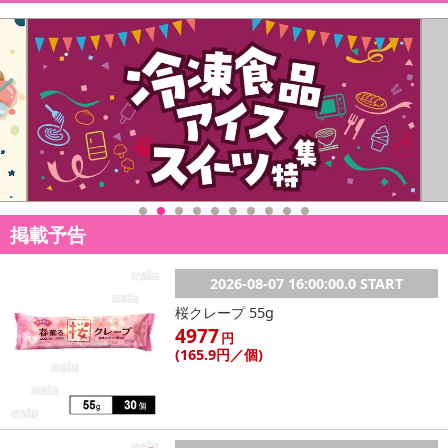
掲載予告
2026-08-07 16:00:00.0 START
桜クレープ 55g
4977
円
(165
.9円
／個)