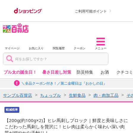
ご利用可能ポイント
マイページ
お気に入り
閲覧履歴
クーポン
メニュー
プル太の誕生日！
暑さ日差し対策
防災特集
お酒
クチコミ
＼全品クーポン付き！／第二金曜日は『おかしの日』
サンプル百貨店
ちょっプル
生鮮食品
肉・肉加工品
そ
軽減税率
【200g(約100g×2)】ヒレ馬刺しブロック | 鮮度と美味しさに
こだわった馬刺しを贅沢に！ヒレ肉は柔らかく味わい深い肉
質が細やかな舌触り！