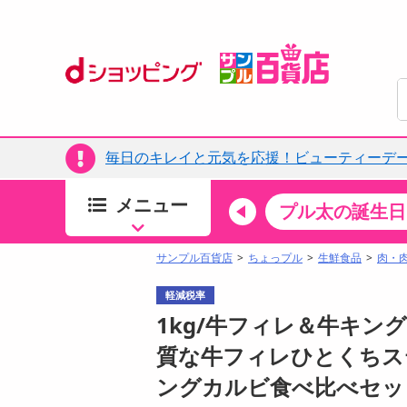
毎日のキレイと元気を応援！ビューティーデー
メニュー
ちょっプルカテゴリ
キッチン・日用品
食品
プル太の誕生日
すべ
食品・調味料
サンプル百貨店
ちょっプル
生鮮食品
肉・
生鮮食品
軽減税率
加工食品
1kg/牛フィレ＆牛キン
お菓子
質な牛フィレひとくちス
アイス・スイーツ
ングカルビ食べ比べセッ
飲料