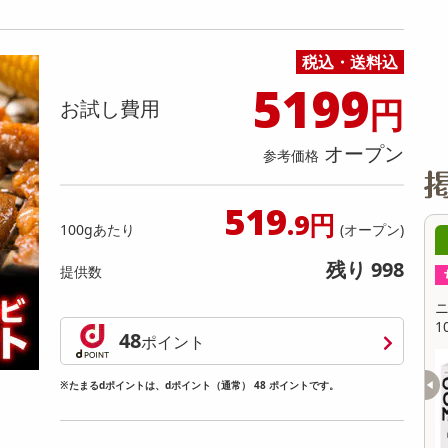
缶詰・瓶詰・ジャム・はちみつ
ミールキット
チョコレート
トクホ
果実酒・梅酒
住居用洗剤
日用品
スポーツサプリメント・ドリンク
チェア・ソファ
財布・小物
パソコン・プリンター・パソコン周辺機器
家具・寝具
料理の素
ナッツ・ドライフルーツ
栄養ドリンク・エナジードリンク
チューハイ・カクテル
洗剤ギフト
ヘルスケア・衛生用品
健康グッズ
インテリア雑貨
時計
記録メディア・メモリーカード
マタニティ
税込・送料込
乾物・海苔・粉物
ゼリー・プリン
お茶・紅茶（茶葉）
ノンアルコール飲料
その他 洗剤
キッチン雑貨・食器・消耗品
アウトドア・イベント用品・DIY・工具
アクセサリー
その他 ベビー・キッズ・マタニティ
スマートフォン・携帯電話・タブレットアクセ
リー
5199
円
カレー・シチュー
和菓子
コーヒー(豆・インスタント）
ビール・ワイン・お酒ギフト
調理器具・鍋・包丁
その他 インテリア・家具
ファッション雑貨
電池
お試し費用
電球・蛍光灯・照明
オープン
参考価格
AV機器
その他 家電
519
.9円
100gあたり
(オープン)
9時00分 ～
08月08日19時00分 ～
残り 998
提供数
ちょっプル
1
0
1
0
然水 ペットボトル 2
ニュージーランド産 オーツミルク バリスタ
【
1000ml
シ
48
ポイント
W
提供数 280
提供数 166
※たまるdポイントは、dポイント（通常） 48 ポイントです。
お試し費用
お試し費用
2,203
2,461
円
円