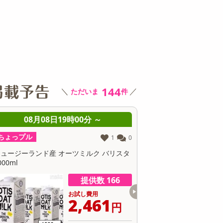
その他 キッチン・日用品
その他 ファッション
サ
144
＼
／
ただいま
件
08月08日19時00分 ～
08月08日19時0
ちょっプル
ちょっプル
0
0
ホワイト】duux(デュクス)/サーキュレー
サンコー/ひんやり水流快眠
ョンファン「ブレード」(​風量：30段階／
リモコン付、タイマー機能、U
i-Fi機能搭載 専用スマホアプリ操作可...
M26SWH
提供数 129
お試し費用
お
9,999
1
円