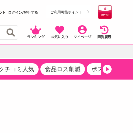
ご利用可能ポイント
ログイン/発行する
クチコミ人気
食品ロス削減
ポストにお届け
クーポン
・サプリメント
品
・収納・寝具
マタニティ
ケア
商品限定クーポン
食品ギフト
おつまみ
ココア・チョコレート飲料
その他 アルコール飲料
弁当箱・水筒・弁当グッズ
下着・ルームウェア
その他 食品
製菓・製パン材料
飲料ギフト
生活雑貨
メンズ
その他 お菓子・スイーツ
その他 飲料
スポーツ・アウトドア用品
ベビー・キッズ
介護用品
レッグウェア