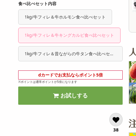
食べ比べセット内容
2,203
5,184
参考価格
参考価格
円
円
367
410
1本あたり
1本あたり
.2
.2
円
円
1kg/牛フィレ＆牛ホルモン食べ比べセット
1kg/牛フィレ＆牛キングカルビ食べ比べセット
1kg/牛フィレ＆昔ながらの牛タン食べ比べセッ
ト
dカードでお支払ならポイント5倍
※ポイントは通常ポイントが5倍になります
お試しする
38