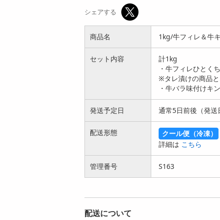
レ＆黒毛和牛ロース
シェアする
ステーキ ...
7199
円
商品名
1kg/牛フィレ＆
セット内容
計1kg
・牛フィレひとくち
※タレ漬けの商品と
・牛バラ味付けキン
発送予定日
通常5日前後（発送
配送形態
クール便（冷凍）
詳細は
こちら
管理番号
S163
配送について