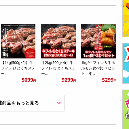
【1kg(500g×2)】牛
【2kg(500g×4)】牛
1kg/牛フィレ＆牛ホ
フィレ ひとくちステ
フィレ ひとくちステ
ルモン食べ比べセッ
ー...
ー...
ト | 柔...
5099
9299
5299
円
円
円
連商品をもっと見る