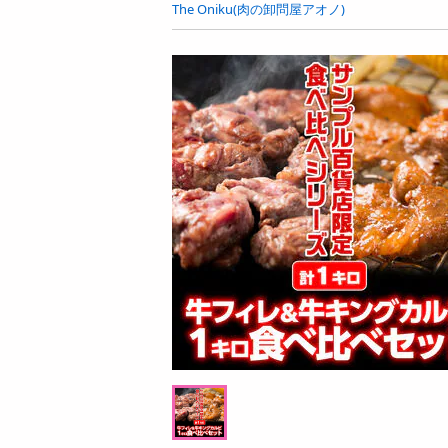
お酒
The Oniku(肉の卸問屋アオノ)
洗剤
キッチン・日用品
ヘアケア・ボディケア
ビューティーケア
健康・ダイエット・サプリメント
医薬品・医薬部外品
インテリア・家具・収納・寝具
08月08日19時00分 ～
08月08日1
ファッション
ちょっプル
ちょっプル
0
4
0
家電
キリン 自然が磨いた天然水 ペットボトル 2
キリン 自然が磨いた天
ベビー・キッズ・マタニティ
000ml
000ml
ペット用品
提供数 1000
資格・学習
お試し費用
4,406
円
掲載予告