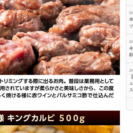
2
2
2
ェ