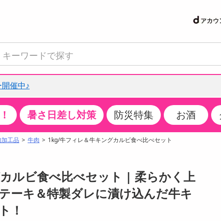
開催中♪
！
暑さ日差し対策
防災特集
お酒
て見る
特設コーナー
食品・調味料
生鮮食品
お菓子
アイス・スイーツ
飲料
お酒
洗剤
キッチン・日用品
健康・ダイエット
医薬品・医薬部外
インテリア・家具
ファッション
家電
ベビー・キッズ・
ペット用品
加工食品
ヘアケア・ボディ
ビューティーケア
特集一覧
肉加工品
牛肉
1kg/牛フィレ＆牛キングカルビ食べ比べセット
クチコミで選ばれた人気商品
米・雑穀
肉・肉加工品
スナック菓子
アイスクリーム・シャーベット
水・ミネラルウォーター・炭酸水
ビール・発泡酒・新ジャンル
キッチン・台所用洗剤
掃除用具
健康食品・飲料
第二類医薬品
収納用品
トップス
生活家電
ベビーおむつ・トイレ用品
犬用品
カップ麺・乾麺・パスタ
ヘアケア・スタイリング
スキンケア・基礎化粧品
パン・シリアル・コーンフレーク
魚介類・シーフード・水産加工品
クッキー・クラッカー
ケーキ・スイーツ
お茶・紅茶（ソフトドリンク）
ワイン
洗濯用洗剤・柔軟剤・漂白剤
洗濯用品
ダイエット
指定第二類医薬品
寝具・布団
ボトムス
キッチン家電
授乳グッズ
猫用品
インスタント・レトルト・冷凍食品・惣菜
ボディケア
ベースメイク・メイクアップ・ネイル
グカルビ食べ比べセット | 柔らかく上
サンプリング
チーズ・ヨーグルト・乳製品・卵
フルーツ・果物・果物加工品
キャンディ・ガム・タブレット
お菓子・スイーツギフト
コーヒー（ソフトドリンク）
日本酒・焼酎
バス・お風呂用洗剤
トイレ・バス用品
サプリメント
第三類医薬品
マット・カーペット・クッション
シューズ
冷房・暖房器具・空調
食事グッズ
その他 ペット用品
ナチュラル・オーガニックコスメ
テーキ＆特製ダレに漬け込んだ牛キ
抽選サンプル
調味料・ドレッシング・油
野菜・きのこ
せんべい・米菓
果実・野菜・清涼・乳飲料
洋酒・リキュール
トイレ用洗剤
タオル
美容サプリメント・ドリンク
医薬部外品
テーブル・デスク・カウンター
バッグ
美容・健康家電
ベビー用品・雑貨
香水・アロマ
ト！