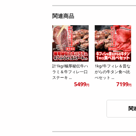
関連商品
計1kg/極厚秘伝牛ハ
1kg/牛フィレ＆昔な
ラミ＆牛フィレ一口
がらの牛タン食べ比
ステーキ ...
べセット ...
5499
7199
円
円
関
【福袋800g】牛フィ