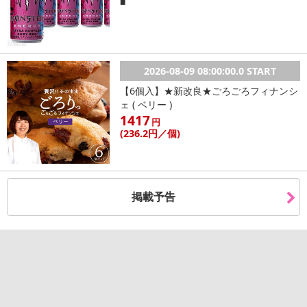
発送日カレンダー
■
2026-08-09 08:00:00.0 START
【6個入】★新改良★ごろごろフィナンシ
ェ ( ベリー )
1417
円
(236
.2円
／個)
休業日
■
その他共通および商品カテゴリー別注意事項（※必ずご確認くだ
掲載予告
さい）
こちらの情報は
2026-07-09 14:13:35.0
での情報となります。