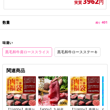
3962
円
実質
数量
401
残り
味違い
黒毛和牛肩ローススライス
黒毛和牛ロースステーキ
関連商品
【計600g】豪華お
【400g】九州産
【計900g】豪華お
60