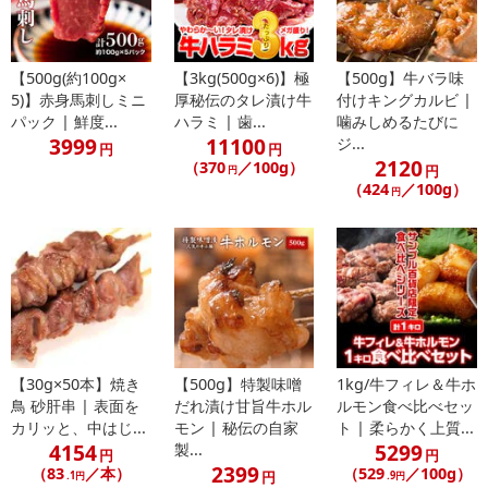
【キャンセルについて】
※お申込み後のキャンセルはお受けできません。
【500g(約100g×
【3kg(500g×6)】極
【500g】牛バラ味
記載されている内容を必ずご確認いただき、お届けする商品セット
5)】赤身馬刺しミニ
厚秘伝のタレ漬け牛
付けキングカルビ |
にご納得いただきましたうえでお申し込みください。
パック | 鮮度...
ハラミ | 歯...
噛みしめるたびに
3999
11100
※パッケージ変更や商品リニューアル（成分など含む）等により、
ジ...
円
円
2120
（370
／100g）
参考の掲載画像や画像内のバーコードなど、お届け商品と多少異な
円
円
（424
／100g）
る場合がございます。
円
また、[新たな加工食品の原料原産地表示制度]の経過措置期間の終
了により、商品詳細内に記載の原産国・原材料の表記が旧表記の場
合がございます。
あらかじめご了承いただいた上でお申込みください。なお、本理由
によるお申込み後のキャンセル・返品交換は対応いたしかねます。
【お支払いについて】
【30g×50本】焼き
【500g】特製味噌
1kg/牛フィレ＆牛ホ
※お支払い方法は、電話料金合算払い、クレジットカード払い、dポ
鳥 砂肝串 | 表面を
だれ漬け甘旨牛ホル
ルモン食べ比べセッ
イントがご利用いただけます。
カリッと、中はじ...
モン | 秘伝の自家
ト | 柔らかく上質...
4154
5299
製...
円
円
【発送・お届け・商品について】
2399
（83
／本）
（529
／100g）
円
.1円
.9円