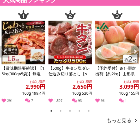
Previous
Next
【賞味期限要確認】【1.
【500g】牛タン塩ダレ
【予約受付】8/1~順次
5kg(300g×5袋)】無塩せ
仕込み切り落とし【s
出荷【約2kg】山形県産
きベーコン 【形不揃
g】
白桃(品種・玉数おまか
お試し費用
お試し費用
お試し費用
い】
せ)※ご家...
2,990円
2,650円
3,099円
100g 199.4円
100g 530円
100g 155円
291
7
1,507
93
96
1
1
2
3
4
5
もっと見る