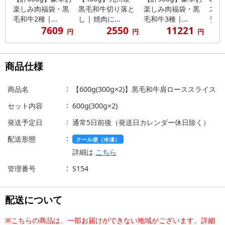
楽しみ肉福袋・黒
黒毛和牛切り落と
楽しみ肉福袋・黒
スス
毛和牛2種 |...
し | 焼肉に...
毛和牛3種 |...
ラおま
7609
2550
11221
円
円
円
商品仕様
商品名
【600g(300g×2)】黒毛和牛肩ローススライス
セット内容
600g(300g×2)
発送予定日
通常5日前後（発送日カレンダー休日除く）
配送形態
クール便（冷凍）
詳細は
こちら
管理番号
S154
配送について
※こちらの商品は、一部お届けができない地域がございます。詳細