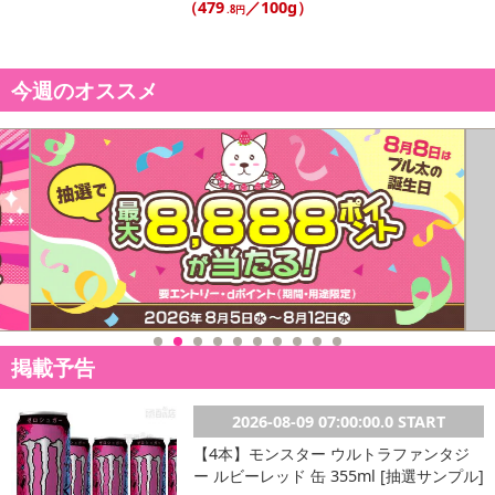
※お申込み頂きました商品の同梱、お届けの日時指定はいたしかね
（479
／100g）
.8円
ます。
※お客様のご都合でお受取りいただけない場合、商品の再発送や返
金はいたしかねます。
今週のオススメ
また、お届け日時のご指定は、お受けできません。宅配業者からの
不在票にてご対応ください。
※発送予定日は前後する場合がございます。また商品によって発送
日が異なります。
※dショッピングサンプル百貨店よりお届けする商品は、ご利用いた
だいた後のご感想をいただくことを目的としており、転売等は固く
禁じます。
転売等、目的以外での利用が確認された場合は、サービス利用を停
止させていただきます。
【配送伝票番号について】
掲載予告
※こちらの商品については商品の発送完了後、
配送伝票番号がマイページに表示されない場合もございます。予
2026-08-09 07:00:00.0 START
めご了承ください。
【4本】モンスター ウルトラファンタジ
ー ルビーレッド 缶 355ml [抽選サンプル]