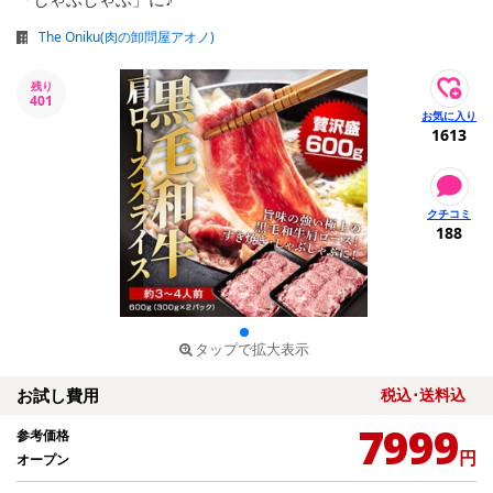
The Oniku(肉の卸問屋アオノ)
残り
401
1613
188
タップで拡大表示
お試し費用
税込･送料込
7999
参考価格
円
オープン