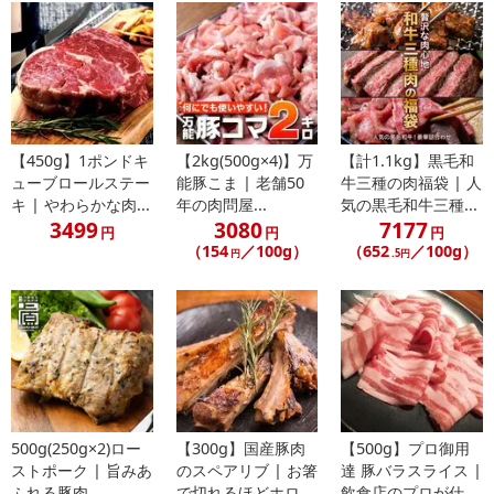
【450g】1ポンドキ
【2kg(500g×4)】万
【計1.1kg】黒毛和
ューブロールステー
能豚こま | 老舗50
牛三種の肉福袋 | 人
キ | やわらかな肉...
年の肉問屋...
気の黒毛和牛三種...
3499
3080
7177
円
円
円
（154
／100g）
（652
／100g）
円
.5円
500g(250g×2)ロー
【300g】国産豚肉
【500g】プロ御用
ストポーク | 旨みあ
のスペアリブ | お箸
達 豚バラスライス |
ふれる豚肉...
で切れるほどホロ
飲食店のプロが仕...