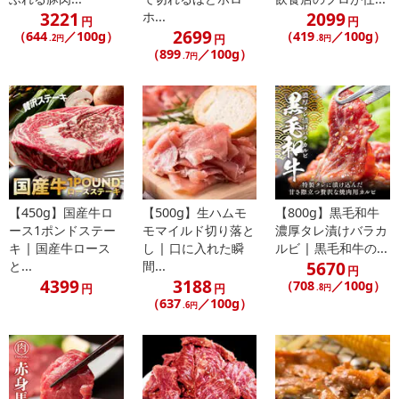
3221
2099
ホ...
円
円
2699
（644
／100g）
（419
／100g）
円
.2円
.8円
（899
／100g）
.7円
・賞味期限：製造日より冷凍保存で180日※パッケージに記載
・原産国（最終加工地）：日本(最終加工地)
・原材料/材質/素材：
牛肉
※商品の改訂等でパッケージ内容の記載と異なる場合がございま
す。
・お召し上がり方：調理の際は中心部まで十分に火を通し加熱して
からお召し上がり下さい。
【450g】国産牛ロ
【500g】生ハムモ
【800g】黒毛和牛
・その他商品仕様：
ース1ポンドステー
モマイルド切り落と
濃厚タレ漬けバラカ
保存方法：冷凍（-18度以下で保管下さい）。
キ | 国産牛ロース
し | 口に入れた瞬
ルビ | 黒毛和牛の...
解凍された場合は、お早めにお召し上がり下さい。
5670
と...
間...
円
4399
3188
（708
／100g）
円
円
.8円
（637
／100g）
.6円
注意事項
【賞味・消費期限のある商品について】
商品到着時点でのお日持ち期間は、配送日数などにより異なります
のでご了承ください。