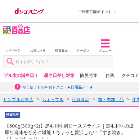
ご利用可能ポイント
マイページ
お気に入り
閲覧履歴
クーポン
メニュー
プル太の誕生日！
暑さ日差し対策
防災特集
お酒
クチコミ
毎日使うものをおトクに！★日用品デー★
サンプル百貨店
ちょっプル
生鮮食品
肉・肉加工品
牛
軽減税率
【600g(300g×2)】黒毛和牛肩ローススライス | 黒毛和牛の濃
厚な旨味を存分に堪能！ちょっと贅沢したい「すき焼き」
「しゃぶしゃぶ」に♪