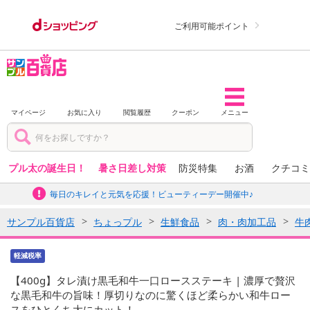
ご利用可能ポイント
マイページ
お気に入り
閲覧履歴
クーポン
メニュー
プル太の誕生日！
暑さ日差し対策
防災特集
お酒
クチコミ
毎日のキレイと元気を応援！ビューティーデー開催中♪
サンプル百貨店
ちょっプル
生鮮食品
肉・肉加工品
牛
軽減税率
【400g】タレ漬け黒毛和牛一口ロースステーキ | 濃厚で贅沢
な黒毛和牛の旨味！厚切りなのに驚くほど柔らかい和牛ロー
スをひとくち大にカット！