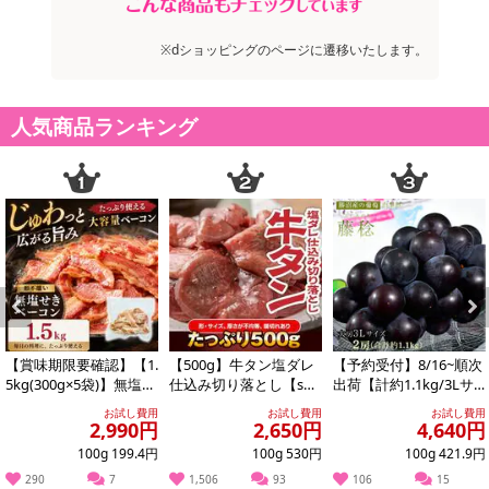
※dショッピングのページに遷移いたします。
人気商品ランキング
Previous
Next
【賞味期限要確認】【1.
【500g】牛タン塩ダレ
【予約受付】8/16~順次
5kg(300g×5袋)】無塩せ
仕込み切り落とし【s
出荷【計約1.1kg/3Lサ
きベーコン 【形不揃
g】
イズ×2房】藤稔（ふじ
お試し費用
お試し費用
お試し費用
い】
みの...
2,990円
2,650円
4,640円
100g 199.4円
100g 530円
100g 421.9円
290
7
1,506
93
106
15