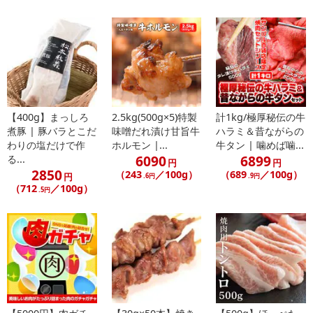
【発送・お届け・商品について】
※お申込み頂きました商品の同梱、お届けの日時指定はいたしかね
ます。
※お客様のご都合でお受取りいただけない場合、商品の再発送や返
金はいたしかねます。
また、お届け日時のご指定は、お受けできません。宅配業者からの
【400g】まっしろ
2.5kg(500g×5)特製
計1kg/極厚秘伝の牛
不在票にてご対応ください。
煮豚 | 豚バラとこだ
味噌だれ漬け甘旨牛
ハラミ＆昔ながらの
※発送予定日は前後する場合がございます。また商品によって発送
わりの塩だけで作
ホルモン |...
牛タン | 噛めば噛...
日が異なります。
6090
6899
る...
円
円
※dショッピングサンプル百貨店よりお届けする商品は、ご利用いた
2850
（243
／100g）
（689
／100g）
円
.6円
.9円
だいた後のご感想をいただくことを目的としており、転売等は固く
（712
／100g）
.5円
禁じます。
転売等、目的以外での利用が確認された場合は、サービス利用を停
止させていただきます。
【配送伝票番号について】
※こちらの商品については商品の発送完了後、
配送伝票番号がマイページに表示されない場合もございます。予