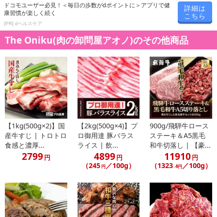
ドコモユーザー必見！＜毎日の歩数がdポイントに＞アプリで健
詳細は
康習慣が楽しく続く
こちら
[PR] dヘルスケア
The Oniku(肉の卸問屋アオノ)のその他商品
【1kg(500g×2)】国
【2kg(500g×4)】プ
900g/飛騨牛ロース
産牛すじ | トロトロ
ロ御用達 豚バラス
ステーキ＆A5黒毛
食感と濃厚...
ライス | 飲...
和牛切落し | 【豪...
2799
4899
11910
円
円
円
（245
／100g）
（1323
／100g）
円
.4円