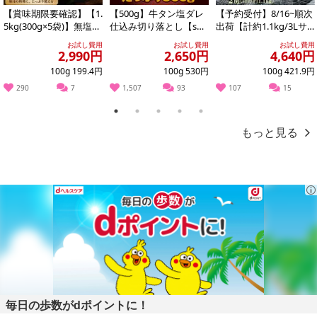
【賞味期限要確認】【1.
【500g】牛タン塩ダレ
【予約受付】8/16~順次
5kg(300g×5袋)】無塩せ
仕込み切り落とし【s
出荷【計約1.1kg/3Lサ
きベーコン 【形不揃
g】
イズ×2房】藤稔（ふじ
お試し費用
お試し費用
お試し費用
い】
みの...
2,990円
2,650円
4,640円
100g 199.4円
100g 530円
100g 421.9円
290
7
1,507
93
107
15
1
2
3
4
5
もっと見る
毎日の歩数がdポイントに！