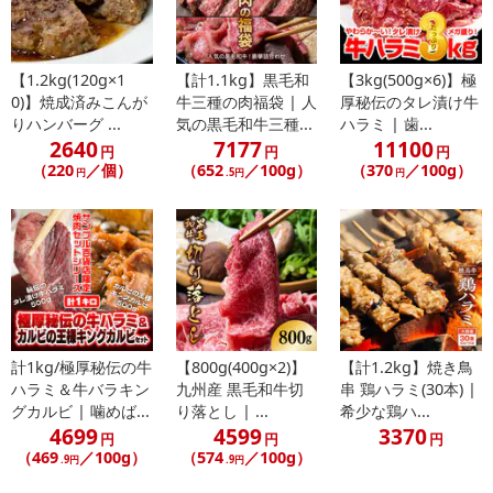
【1.2kg(120g×1
【計1.1kg】黒毛和
【3kg(500g×6)】極
0)】焼成済みこんが
牛三種の肉福袋 | 人
厚秘伝のタレ漬け牛
りハンバーグ ...
気の黒毛和牛三種...
ハラミ | 歯...
2640
7177
11100
円
円
円
（220
／個）
（652
／100g）
（370
／100g）
円
.5円
円
計1kg/極厚秘伝の牛
【800g(400g×2)】
【計1.2kg】焼き鳥
ハラミ＆牛バラキン
九州産 黒毛和牛切
串 鶏ハラミ(30本) |
グカルビ | 噛めば...
り落とし | ...
希少な鶏ハ...
4699
4599
3370
円
円
円
（469
／100g）
（574
／100g）
.9円
.9円