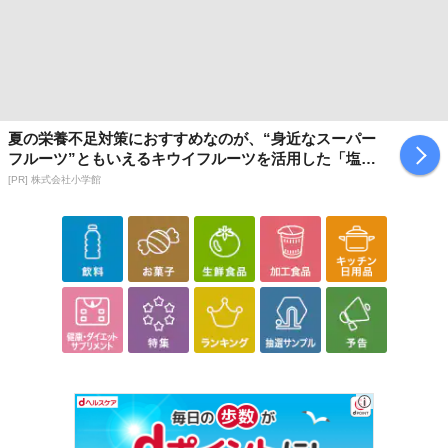
夏の栄養不足対策におすすめなのが、“身近なスーパー
フルーツ”ともいえるキウイフルーツを活用した「塩キ
ウイ」
[PR] 株式会社小学館