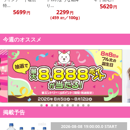
5620
特...
り...
円
5699
2299
円
円
（459
／100g）
.8円
今週のオススメ
掲載予告
2026-08-08 19:00:00.0 START