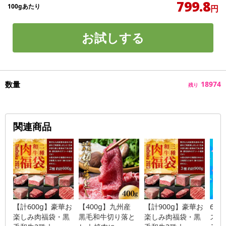
799.8
100gあたり
円
お試しする
数量
18974
残り
関連商品
【計600g】豪華お
【400g】九州産
【計900g】豪華お
60
楽しみ肉福袋・黒
黒毛和牛切り落と
楽しみ肉福袋・黒
スス