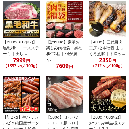
【600g(300g×2)】
【計600g】豪華お
【400g】三代目肉
黒毛和牛ロースステ
楽しみ肉福袋・黒毛
工房 松本秋義 まっ
ーキ | 美し...
和牛2種 | 何が届
くろ煮豚 | トロッ...
7999
2850
く...
円
円
7609
（1333
／100g）
（712
／100g）
円
.2円
.5円
【計2kg】牛バラカ
【500g】ほっぺた
【200g(100g×2)】
ルビ＆純国産ポーク
トロトロ 豚トロ |
おつまみ半生極ステ
ウインナー | 秘伝
トロのような霜降
ーキ | 黒毛...