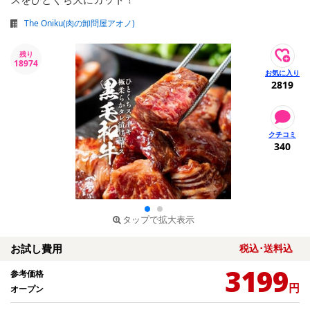
The Oniku(肉の卸問屋アオノ)
残り
18974
2819
340
タップで拡大表示
お試し費用
税込･送料込
3199
参考価格
円
オープン