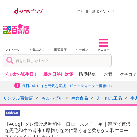
ご利用可能ポイント
マイページ
お気に入り
閲覧履歴
クーポン
メニュー
プル太の誕生日！
暑さ日差し対策
防災特集
お酒
クチコミ
毎日のキレイと元気を応援！ビューティーデー開催中♪
サンプル百貨店
ちょっプル
生鮮食品
肉・肉加工品
牛
軽減税率
【400g】タレ漬け黒毛和牛一口ロースステーキ | 濃厚で贅沢
な黒毛和牛の旨味！厚切りなのに驚くほど柔らかい和牛ロー
スをひとくち大にカット！