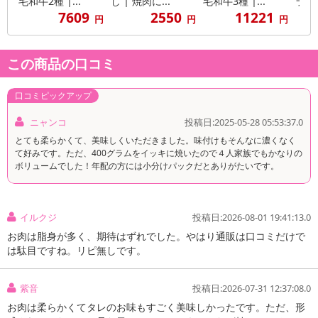
毛和牛2種 |...
し | 焼肉に...
毛和牛3種 |...
ラおま
7609
2550
11221
円
円
円
この商品の口コミ
口コミピックアップ
ニャンコ
投稿日:2025-05-28 05:53:37.0
とても柔らかくて、美味しくいただきました。味付けもそんなに濃くなく
て好みです。ただ、400グラムをイッキに焼いたので４人家族でもかなりの
ボリュームでした！年配の方には小分けパックだとありがたいです。
イルクジ
投稿日:2026-08-01 19:41:13.0
お肉は脂身が多く、期待はずれでした。やはり通販は口コミだけで
は駄目ですね。リピ無しです。
紫音
投稿日:2026-07-31 12:37:08.0
お肉は柔らかくてタレのお味もすごく美味しかったです。ただ、形