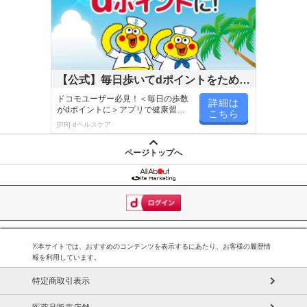
【公式】毎日歩いてdポイントをためよ
う！
ドコモユーザー必見！＜毎日の歩数
詳細は
がdポイントに＞アプリで健康習慣
こちら
が楽しく続く
[PR] dヘルスケア
ページトップへ
※本サイトでは、おすすめのコンテンツを表示するにあたり、お客様の履歴情
報を利用しています。
特定商取引表示