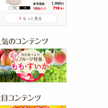
1,980
参考価格
参
円
718
1袋あたり
1本
.5
円
もっと見る