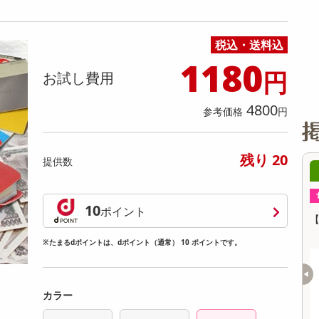
缶詰・瓶詰・ジャム・はちみつ
ミールキット
チョコレート
トクホ
果実酒・梅酒
住居用洗剤
日用品
スポーツサプリメント・ドリンク
チェア・ソファ
財布・小物
パソコン・プリンター・パソコン周辺機器
家具・寝具
料理の素
ナッツ・ドライフルーツ
栄養ドリンク・エナジードリンク
チューハイ・カクテル
洗剤ギフト
ヘルスケア・衛生用品
健康グッズ
インテリア雑貨
時計
記録メディア・メモリーカード
マタニティ
税込・送料込
乾物・海苔・粉物
ゼリー・プリン
お茶・紅茶（茶葉）
ノンアルコール飲料
その他 洗剤
キッチン雑貨・食器・消耗品
アウトドア・イベント用品・DIY・工具
アクセサリー
その他 ベビー・キッズ・マタニティ
スマートフォン・携帯電話・タブレットアクセ
リー
1180
円
カレー・シチュー
和菓子
コーヒー(豆・インスタント）
ビール・ワイン・お酒ギフト
調理器具・鍋・包丁
その他 インテリア・家具
ファッション雑貨
電池
お試し費用
電球・蛍光灯・照明
4800
参考価格
円
AV機器
その他 家電
残り 20
提供数
9時00分 ～
08月09日20時00分 ～
ちょっプル
32
2
88
8
10
ポイント
ハーシー ストロベリ
【3本セット】美容液inメイクカバーBBクリ
【
260g【先行チケット
ーム 50g SPF24 PA++
※たまるdポイントは、dポイント（通常） 10 ポイントです。
提供数 20
提供数 685
お試し費用
お試し費用
4,943
1,730
円
円
カラー