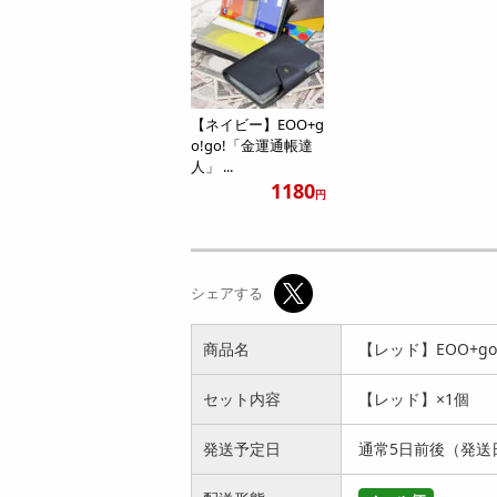
【ネイビー】EOO+g
o!go!「金運通帳達
人」 ...
1180
円
シェアする
商品名
【レッド】EOO+g
セット内容
【レッド】×1個
発送予定日
通常5日前後（発送