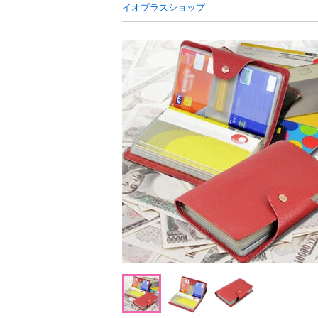
お酒
イオプラスショップ
洗剤
キッチン・日用品
ヘアケア・ボディケア
ビューティーケア
健康・ダイエット・サプリメント
医薬品・医薬部外品
インテリア・家具・収納・寝具
08月09日19時00分 ～
08月09日1
ファッション
ちょっプル
ちょっプル
0
8
0
家電
【日替わり数量限定】【シアーブルーLLサ
【日替わり数量限定】
ベビー・キッズ・マタニティ
イズ】着た瞬間ひんやり快適 シールドクー
ーフレーバーシロップ 
ルパーカー【先行チケット利用NG】
利用NG】
ペット用品
提供数 50
資格・学習
お試し費用
7,990
円
円
掲載予告