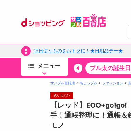
毎日使うものをおトクに！★日用品デー★
メニュー
ちょっプルカテゴリ
キッチン・日用品
食品
プル太の誕生日
すべ
食品・調味料
サンプル百貨店
ちょっプル
ファッション
生鮮食品
残りわずか
加工食品
【レッド】EOO+go!g
お菓子
手！通帳整理に！通帳＆
アイス・スイーツ
モノ
飲料