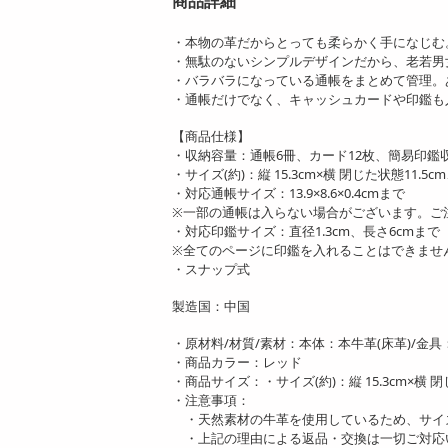
商品詳細
・本物の革だからとっても柔らかく手になじむ
・無駄のないシンプルデザインだから、老若男
・バラバラになっている通帳をまとめて管理。
・通帳だけでなく、キャッシュカードや印鑑も
【商品仕様】
・収納容量：通帳6冊、カード12枚、簡易印鑑
・サイズ(約)：縦 15.3cm×横 閉じた状態11.5
・対応通帳サイズ：13.9×8.6×0.4cmまで
※一部の通帳は入らない場合がございます。ご
・対応印鑑サイズ：直径1.3cm、長さ6cmまで
※全てのページに印鑑を入れることはできませ
・スナップ式
製造国：中国
・原材料/材質/素材：本体：本牛革(床革)/金具
・商品カラー：レッド
・商品サイズ：・サイズ(約)：縦 15.3cm×横 閉
・注意事項：
・天然素材の牛革を使用しているため、サイ
・上記の理由による返品・交換は一切ご対応