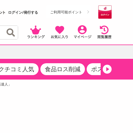
ご利用可能ポイント
ログイン/発行する
クチコミ人気
食品ロス削減
ポストにお届け
クーポン
・サプリメント
品
・収納・寝具
マタニティ
ケア
商品限定クーポン
通帳達人」
食品ギフト
おつまみ
ココア・チョコレート飲料
その他 アルコール飲料
弁当箱・水筒・弁当グッズ
下着・ルームウェア
その他 食品
製菓・製パン材料
飲料ギフト
生活雑貨
メンズ
その他 お菓子・スイーツ
その他 飲料
スポーツ・アウトドア用品
ベビー・キッズ
介護用品
レッグウェア