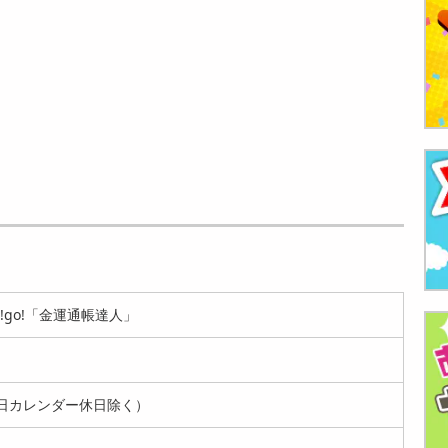
o!go!「金運通帳達人」
日カレンダー休日除く）