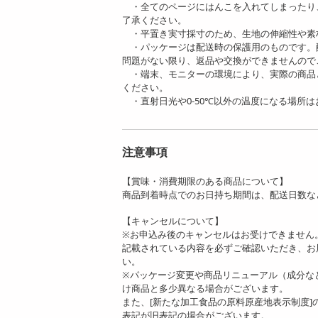
・全てのページにはんこを入れてしまったり
了承ください。
・平置き実寸採寸のため、生地の伸縮性や素
・パッケージは配送時の保護用のものです。
問題がない限り、返品や交換ができませんので
・端末、モニターの環境により、実際の商品
ください。
・直射日光や0-50℃以外の温度になる場所は
注意事項
【賞味・消費期限のある商品について】
商品到着時点でのお日持ち期間は、配送日数な
【キャンセルについて】
※お申込み後のキャンセルはお受けできません
記載されている内容を必ずご確認いただき、お
い。
※パッケージ変更や商品リニューアル（成分な
け商品と多少異なる場合がございます。
また、[新たな加工食品の原料原産地表示制度
表記が旧表記の場合がございます。