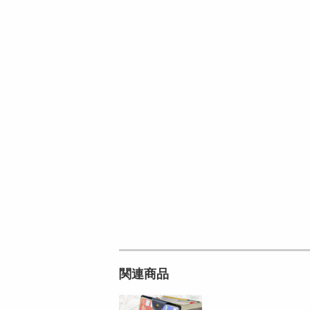
ン
9,800
参考価格
円
5
円
関連商品