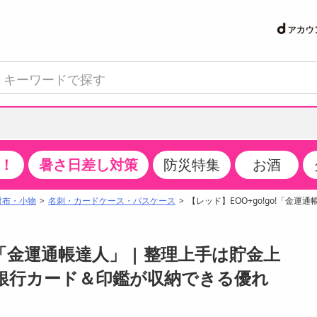
！
暑さ日差し対策
防災特集
お酒
て見る
特設コーナー
食品・調味料
生鮮食品
お菓子
アイス・スイーツ
飲料
お酒
洗剤
キッチン・日用品
健康・ダイエット
医薬品・医薬部外
インテリア・家具
ファッション
家電
ベビー・キッズ・
ペット用品
加工食品
ヘアケア・ボディ
ビューティーケア
特集一覧
財布・小物
名刺・カードケース・パスケース
【レッド】EOO+go!go!「金運
クチコミで選ばれた人気商品
米・雑穀
肉・肉加工品
スナック菓子
アイスクリーム・シャーベット
水・ミネラルウォーター・炭酸水
ビール・発泡酒・新ジャンル
キッチン・台所用洗剤
掃除用具
健康食品・飲料
第二類医薬品
収納用品
トップス
生活家電
ベビーおむつ・トイレ用品
犬用品
カップ麺・乾麺・パスタ
ヘアケア・スタイリング
スキンケア・基礎化粧品
パン・シリアル・コーンフレーク
魚介類・シーフード・水産加工品
クッキー・クラッカー
ケーキ・スイーツ
お茶・紅茶（ソフトドリンク）
ワイン
洗濯用洗剤・柔軟剤・漂白剤
洗濯用品
ダイエット
指定第二類医薬品
寝具・布団
ボトムス
キッチン家電
授乳グッズ
猫用品
インスタント・レトルト・冷凍食品・惣菜
ボディケア
ベースメイク・メイクアップ・ネイル
o!「金運通帳達人」 | 整理上手は貯金上
サンプリング
チーズ・ヨーグルト・乳製品・卵
フルーツ・果物・果物加工品
キャンディ・ガム・タブレット
お菓子・スイーツギフト
コーヒー（ソフトドリンク）
日本酒・焼酎
バス・お風呂用洗剤
トイレ・バス用品
サプリメント
第三類医薬品
マット・カーペット・クッション
シューズ
冷房・暖房器具・空調
食事グッズ
その他 ペット用品
ナチュラル・オーガニックコスメ
銀行カード＆印鑑が収納できる優れ
抽選サンプル
調味料・ドレッシング・油
野菜・きのこ
せんべい・米菓
果実・野菜・清涼・乳飲料
洋酒・リキュール
トイレ用洗剤
タオル
美容サプリメント・ドリンク
医薬部外品
テーブル・デスク・カウンター
バッグ
美容・健康家電
ベビー用品・雑貨
香水・アロマ