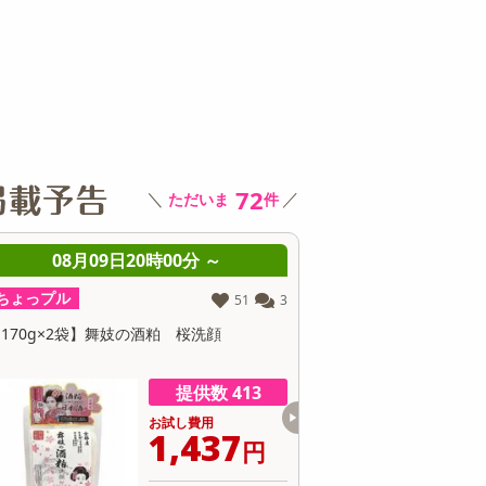
その他 キッチン・日用品
その他 ファッション
サ
72
＼
／
ただいま
件
08月09日20時00分 ～
08月09日20時0
ちょっプル
ちょっプル
51
3
170g×2袋】舞妓の酒粕 桜洗顔
VC-100 ブライトモイス
レミアムDX 500ml
提供数 413
お試し費用
お
1,437
1
円