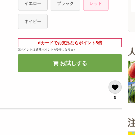
イエロー
ブラック
レッド
11,923
オープン
参考価格
参考価格
円
206
576
1本あたり
1本あたり
.7
円
円
ネイビー
dカードでお支払ならポイント5倍
※ポイントは通常ポイントが5倍になります
お試しする
9