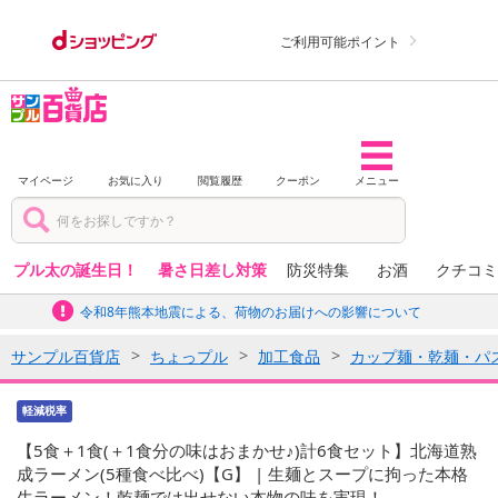
ご利用可能ポイント
マイページ
お気に入り
閲覧履歴
クーポン
メニュー
プル太の誕生日！
暑さ日差し対策
防災特集
お酒
クチコミ
令和8年熊本地震による、荷物のお届けへの影響について
サンプル百貨店
ちょっプル
加工食品
カップ麺・乾麺・パ
軽減税率
【5食＋1食(＋1食分の味はおまかせ♪)計6食セット】北海道熟
成ラーメン(5種食べ比べ)【G】 | 生麺とスープに拘った本格
生ラーメン！乾麺では出せない本物の味を実現！