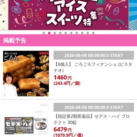
【お支払いについて】
※お支払い方法は、電話料金合算払い、クレジットカード払い、dポ
イントがご利用いただけます。
【発送・お届け・商品について】
掲載予告
※お申込み頂きました商品の同梱、お届けの日時指定はいたしかね
ます。
※お客様のご都合でお受取りいただけない場合、商品の再発送や返
2026-08-08 08:00:00.0 START
金はいたしかねます。
【6個入】 ごろごろフィナンシェ (ピスタ
また、お届け日時のご指定は、お受けできません。宅配業者からの
チオ)
不在票にてご対応ください。
1460
円
※発送予定日は前後する場合がございます。また商品によって発送
(243
.4円
／個)
日が異なります。
※dショッピングサンプル百貨店よりお届けする商品は、ご利用いた
だいた後のご感想をいただくことを目的としており、転売等は固く
2026-08-08 08:00:00.0 START
禁じます。
【指定第2類医薬品】セデス・ハイ プロ
転売等、目的以外での利用が確認された場合は、サービス利用を停
テクト 30錠
止させていただきます。
6479
円
(1079
.9円
／個)