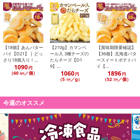
注意事項
【賞味・消費期限のある商品について】
商品到着時点でのお日持ち期間は、配送日数などにより異なります
のでご了承ください。
【18個】あんバター
【210g】カマンベ
【賞味期限要確認】
【キャンセルについて】
パイ【D21】 | どっ
ール入 3種チーズの
【36個】北海道バタ
※お申込み後のキャンセルはお受けできません。
さり18個入り！...
たらチーズ【D1
ースイートポテトパ
記載されている内容を必ずご確認いただき、お届けする商品セット
1090
9】...
イ【...
円
1060
1896
にご納得いただきましたうえでお申し込みください。
（60
／個）
円
円
.6円
（5
／g）
（52
／個）
※パッケージ変更や商品リニューアル（成分など含む）等により、
.1円
.7円
参考の掲載画像や画像内のバーコードなど、お届け商品と多少異な
る場合がございます。
また、[新たな加工食品の原料原産地表示制度]の経過措置期間の終
今週のオススメ
了により、商品詳細内に記載の原産国・原材料の表記が旧表記の場
合がございます。
あらかじめご了承いただいた上でお申込みください。なお、本理由
によるお申込み後のキャンセル・返品交換は対応いたしかねます。