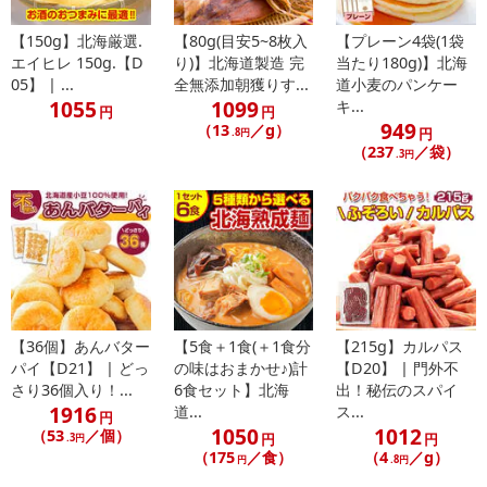
（加工デンプン）、（原材料の一部に小麦、えび、牛肉、さば、大
豆、鶏肉、豚肉、ゼラチンを含む）
【150g】北海厳選.
【80g(目安5~8枚入
【プレーン4袋(1袋
エイヒレ 150g.【D
り)】北海道製造 完
当たり180g)】北海
◆（辛口スープカレーラーメン）
05】 | ...
全無添加朝獲りす...
道小麦のパンケー
1055
1099
キ...
ポークエキス、玉ねぎ、糖蜜、食塩、香辛料、植物油脂、砂糖、
円
円
949
（13
／g）
トマトペースト、カレールウ、酵母エキス、チキンコンソメ、にん
円
.8円
（237
／袋）
にく、生姜、昆布茶、調味料（アミノ酸等）、酒精、酸味料、増粘
.3円
剤（キサンタンガム）、（原材料の一部に小麦、乳、牛肉、大豆、
鶏肉、豚肉を含む）
◆（和風つけ麺）
しょうゆ、ポークエキス、食塩、砂糖、植物油脂、チキンエキ
ス、馬鈴薯澱粉、和風だしの素、ゆず果汁、鰹節、煮干エキス、調
味料（アミノ酸等）、加工でん粉、酒精、カラメル色素、増粘剤
【36個】あんバター
【5食＋1食(＋1食分
【215g】カルパス
（キサンタンガム）、（原材料の一部に小麦、卵、大豆、鶏肉、豚
パイ【D21】 | どっ
の味はおまかせ♪)計
【D20】 | 門外不
肉を含む
さり36個入り！...
6食セット】北海
出！秘伝のスパイ
・その他商品仕様：
1916
道...
ス...
円
麺：1食あたり約120g
1050
1012
（53
／個）
円
円
.3円
スープ：1食あたり約30-50g ※味によって異なります
（175
／食）
（4
／g）
円
.8円