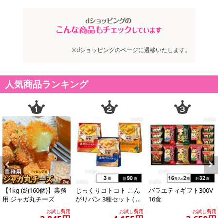
※dショッピングのページに遷移いたします。
人気商品ランキング
Previous
Next
【1kg (約160個)】業務
じっくりコトコト こん
バラエティギフト300V
用 ジャガ丸チーズ
がりパン 3種セット ( 濃
16食
厚コーンポタージュ /
お試し費用
お試し費用
お試し費用
濃厚か...