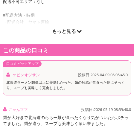
配送不可エリア：なし
■配送方法・時期
・配送会社：ヤマト運輸
・配送形態：メール便
もっと見る
・配送日時の指定：「発送予定日」に配送日指定の記載がある場合
に、ご利用可能です。
この商品の口コミ
※発送予定日は到着日ではありません。
・商品は「北海道産直グルメぼーの」より出荷します。
口コミピックアップ
ケビンオジサン
投稿日:2025-04-09 06:05:45.0
商品詳細
北海道ラーメン想像以上に美味しかった。麺の触感が昔食べた物にそっく
り、スープも美味しく完食しました。
にゃんママ
投稿日:2026-05-19 08:59:40.0
麺が大好きで北海道のららー麺が食べたくなり気がついたらポチっ
てました。麺が違う、スープも美味しく頂い来ました。