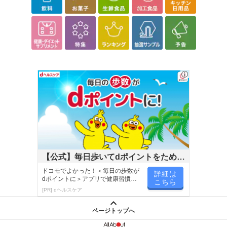
こちらの情報は
2026-07-09 14:13:35.0
での情報となります。
【公式】毎日歩いてdポイントをためよ
う！
ドコモでよかった！＜毎日の歩数が
詳細は
dポイントに＞アプリで健康習慣が
こちら
楽しく続く！
[PR] dヘルスケア
ページトップへ