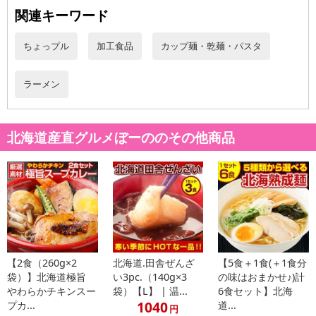
関連キーワード
【天然湧水】
安全な「水」にこだわる北海道産天然水を使用
ちょっプル
加工食品
カップ麺・乾麺・パスタ
麺を仕込む際に使用される水は北海道でも水が美味しい事で有名な
【黒松内町の天然水を使用】しております。カルシウムとマグネシ
ラーメン
ウムの値は国内最大値です。
【品質第一】
製造の品質にこだわる厳しい自社品質基準値
北海道産直グルメぼーののその他商品
金属探知機やウエイトチェッカー等で異物混入や商品ごとの個体差
を徹底的に排除。毎日変わる気温湿度も常に管理し安定した最良の
商品をご提供します。
・賞味期限：賞味期限：出荷日より7日以上、冷凍時3ヶ月
・原産国（最終加工地）：日本
・原材料/材質/素材：
【2食（260g×2
北海道.田舎ぜんざ
【5食＋1食(＋1食分
◆（生麺）小麦粉、小麦たん白、卵白、かんすい、プロピレング
袋）】北海道極旨
い3pc.（140g×3
の味はおまかせ♪)計
リコール、酒精、乳酸ナトリウム、食塩、クチナシ色素、（本品は
やわらかチキンスー
袋）【L】 | 温...
6食セット】北海
そば、卵を含む商品と共通の設備で製造しています）
1040
プカ...
道...
円