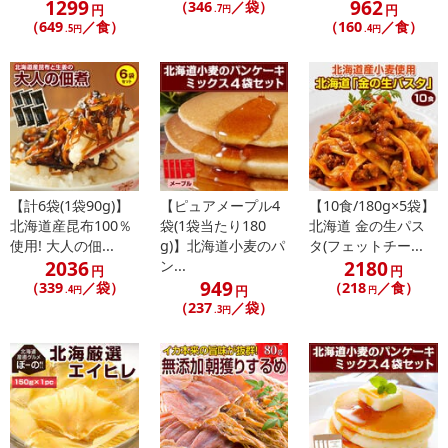
1299
962
（346
／袋）
円
円
.7円
↓以下ラーメンスープ ※おまかせの味1食は下記のいずれかから
（649
／食）
（160
／食）
.5円
.4円
プレゼントさせて頂きます。
◆（熟成札幌みそ）味噌、ポークエキス、豚肉、糖蜜、植物油
脂、食塩、しょうが、にんにく、動物油脂、ごま、香辛料、調味
料、（アミノ酸等）、酒精、酸味料、着色料（カラメル）、香料、
（原材料の一部に牛肉、ごま、大豆、豚肉を含む）
◆（濃厚旭川醤油）
【計6袋(1袋90g)】
【ピュアメープル4
【10食/180g×5袋】
醤油、ポークエキス、豚脂、糖蜜、食塩、チキンエキス、にんに
北海道産昆布100％
袋(1袋当たり180
北海道 金の生パス
使用! 大人の佃...
g)】北海道小麦のパ
タ(フェットチー...
く、ゴマ、アーモンド、香辛料、酵母エキス、調味料（アミノ酸
2036
2180
ン...
等）、酒精、着色料（カラメル）、酸味料、増粘剤（加工デンプ
円
円
949
（339
／袋）
（218
／食）
円
.4円
円
ン）、（原材料の一部に乳、大豆、鶏肉、豚肉、ゼラチン、ごまを
（237
／袋）
.3円
含む）
◆（函館旨塩こんぶ）
醤油、食塩、植物油脂、醗酵調味料、動物油脂、蛋白酵素分解
物、チキンエキス、醸造酒、昆布エキス、香辛料、かつお節エキ
ス、白子えび粉、調味料（アミノ酸等）、酒精、酸味料、増粘剤