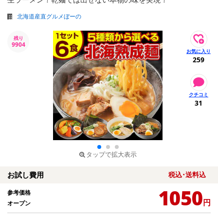
北海道産直グルメぼーの
残り
9904
259
31
タップで拡大表示
お試し費用
税込･送料込
1050
参考価格
円
オープン