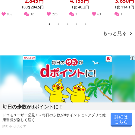
2,845円
4,155円
3,650円
100g 284.5円
1食 46.2円
1食 114.1円
938
32
226
3
63
1
月間申し込み数100万食!!
1
2
3
4
5
製麺業界の雄「札幌製麺」と協力タッグが実現!!
もっと見る
北海道はもちろん東京や関西さらには海外にまでこだわりの麺を提
供しております。月間卸実績は驚きの100万食以上!! これ以上ないパ
ートナーとコラボが実現致しました。
「北海熟成麺」は「麺帯2段熟成」という特別な熟成方法により、も
ちもちとした食感としっかりとしたコシが特徴です。北海道らしい
「縮れ太麺」でスープとの相性は抜群です。「ラーメン屋で食べる
より旨い!!」と非常に嬉しいお言葉を頂くほど原料・製法に徹底的に
こだわった自慢の麺です。
毎日の歩数がdポイントに！
【道産小麦】
小麦に徹底的にこだわる北海道産小麦使用
ドコモユーザー必見！＜毎日の歩数がdポイントに＞アプリで健
詳細は
康習慣が楽しく続く
こちら
秋撒き小麦【きたほなみ】は色・香り・こし どれを取っても麺に最
[PR] dヘルスケア
適な一級品の小麦です。