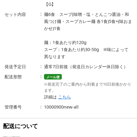
【G】
セット内容
麺6食 スープ(味噌・塩・とんこつ醤油・和
風つけ麺・スープカレー麺 各1食)5食+(味おま
かせ)1食
麺：1食あたり約120g
スープ：1食あたり約30-50g ※味によって
異なります
発送予定日
通常7日前後（発送日カレンダー休日除く）
配送形態
メール便
※発送完了のご案内から到着まで10日前後かかり
ます。
詳細は
こちら
管理番号
10000900new-all
配送について