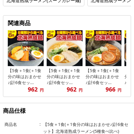
北海道熟成ラーメン(スープカレー麺)
北海道熟成ラーメン(
関連商品
【5食＋1食(＋1食
【5食＋1食(＋1食
【5食＋1食(＋1食
【5
分の味はおまかせ
分の味はおまかせ
分の味はおまかせ
分の
♪)計6食セッ...
♪)計6食セッ...
♪)計6食セッ...
♪)計
962
962
966
円
円
円
商品仕様
商品名
【5食＋1食(＋1食分の味はおまかせ♪)計6食セ
ット】北海道熟成ラーメン(5種食べ比べ)