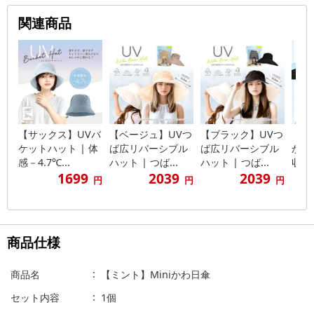
関連商品
【サックス】UVバ
【ベージュ】UVつ
【ブラック】UVつ
【サ
ケットハット | 体
ば広リバーシブル
ば広リバーシブル
かわ
感－4.7℃...
ハット | つば...
ハット | つば...
収まる
1699
2039
2039
円
円
円
商品仕様
商品名
【ミント】Miniかわ日傘
セット内容
1個