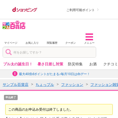
ご利用可能ポイント
マイページ
お気に入り
閲覧履歴
クーポン
メニュー
プル太の誕生日！
暑さ日差し対策
防災特集
お酒
クチコミ
最大40倍dポイントがたまる♪毎月10日はdsデー！
サンプル百貨店
ちょっプル
ファッション
ファッション雑
申込終了
この商品のお申込み受付は終了しました。