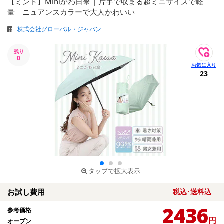
【ミント】Miniかわ日傘 | 片手で収まる超ミニサイズで軽
量 ニュアンスカラーで大人かわいい
株式会社グローバル・ジャパン
残り
0
23
タップで拡大表示
お試し費用
税込･送料込
2436
参考価格
円
オープン