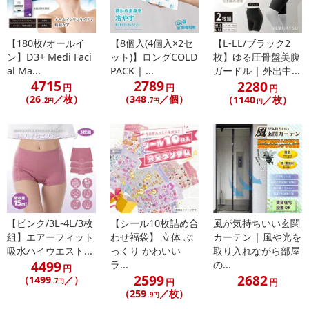
・傘生地は濡れたまま長時間放置するとサビの原因になったり、
色落ちする原因がございますので、乾燥不十分のまま衣類等への接
【180枚/オールイ
【8個入(4個入×2セ
【L-LL/ブラック2
触はお避け下さい。
ン】D3+ Medi Faci
ット)】ロングCOLD
枚】ゆる圧骨盤美腹
・使用後は陰干しして十分に乾燥させておしまい下さい。
al Ma...
PACK | ...
ガードル | 外出中...
・傘の開閉時および中棒の伸縮時には、体や顔から話してご使用
4715
2789
2280
円
円
円
ください。また、指を挟まないようご注意ください。
（26
／枚）
（348
／個）
（1140
／枚）
.2円
.7円
円
・お子様が使用する際は、必ず保護者のご指導の上でご使用くだ
さい。
・湿気の多い場所や直射日光の当たる場所は避け、風通しの良い
場所で保管してください。
注意事項
【ピンク/3L-4L/3枚
【シール10枚詰め合
風が気持ちいい玄関
【賞味・消費期限のある商品について】
組】エアーフィット
わせ福袋】 立体 ぷ
カーテン | 風や光を
商品到着時点でのお日持ち期間は、配送日数などにより異なります
吸水ハイウエスト...
っくり かわいい
取り入れながら部屋
のでご了承ください。
4499
ラ...
の...
円
2599
2682
（1499
／）
円
円
.7円
【キャンセルについて】
（259
／枚）
.9円
※お申込み後のキャンセルはお受けできません。