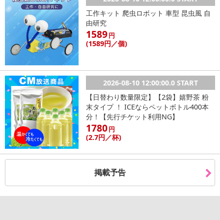
工作キット 爬虫ロボット 車型 昆虫風 自
由研究
1589
円
(1589
円
／個)
休業日
2026-08-10 12:00:00.0 START
【日替わり数量限定】【2袋】嬉野茶 粉
■
その他共通および商品カテゴリー別注意事項（※必ずご確認くだ
末タイプ ！ ICEならペットボトル400本
さい）
分！【先行チケット利用NG】
1780
円
こちらの情報は
2026-07-09 14:13:35.0
での情報となります。
(2
.7円
／杯)
掲載予告