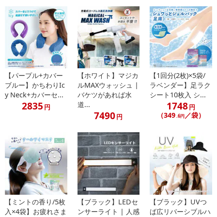
記載されている内容を必ずご確認いただき、お届けする商品セット
にご納得いただきましたうえでお申し込みください。
※パッケージ変更や商品リニューアル（成分など含む）等により、
参考の掲載画像や画像内のバーコードなど、お届け商品と多少異な
る場合がございます。
また、[新たな加工食品の原料原産地表示制度]の経過措置期間の終
了により、商品詳細内に記載の原産国・原材料の表記が旧表記の場
【パープル+カバー
【ホワイト】マジカ
【1回分(2枚)×5袋/
ブルー】かちわりIc
ルMAXウォッシュ |
ラベンダー】足ラク
合がございます。
y Neck+カバーセ...
バケツがあれば水
シート10枚入 シ...
あらかじめご了承いただいた上でお申込みください。なお、本理由
2835
1748
道...
円
円
によるお申込み後のキャンセル・返品交換は対応いたしかねます。
7490
（349
／袋）
円
.6円
【お支払いについて】
※お支払い方法は、電話料金合算払い、クレジットカード払い、dポ
イントがご利用いただけます。
【発送・お届け・商品について】
※お申込み頂きました商品の同梱、お届けの日時指定はいたしかね
ます。
【ミントの香り/5枚
【ブラック】LEDセ
【ブラック】UVつ
※お客様のご都合でお受取りいただけない場合、商品の再発送や返
入×4袋】お疲れさま
ンサーライト | 人感
ば広リバーシブルハ