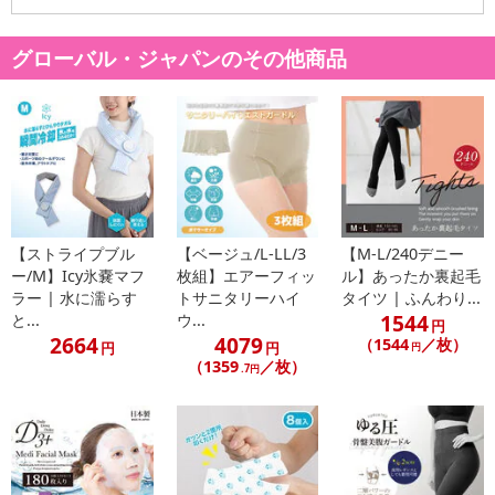
・原材料/材質/素材：傘生地の組成：ポリエステル100％
グローバル・ジャパンのその他商品
・商品カラー：ミント
・商品サイズ：
収納時：W7×D4×H15cm
親骨の長さ：50cm
中棒：50cm
ハンドル：W5.5×2.5×2.3cm
・その他商品仕様：
【仕様】親骨6本
【ストライプブル
【ベージュ/L-LL/3
【M-L/240デニー
【UVカット率】99.9％以上
ー/M】Icy氷嚢マフ
枚組】エアーフィッ
ル】あったか裏起毛
・注意事項：
ラー | 水に濡らす
トサニタリーハイ
タイツ | ふんわり...
・製品には、とがった部分があります。常に周囲の安全を確認し
1544
と...
ウ...
円
てご使用ください。
2664
4079
（1544
／枚）
円
円
円
・杖代わりに使用するなど、本来の用途以外でのご使用はおやめ
（1359
／枚）
.7円
ください。
・手元、または骨の先端が壊れたまま使用しないでください。
・振り回したり投げ出したりしないでください。
・強風時は破損する恐れがありますので、ご使用しないでくださ
い。