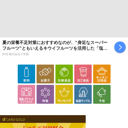
夏の栄養不足対策におすすめなのが、“身近なスーパー
フルーツ”ともいえるキウイフルーツを活用した「塩キ
ウイ」
[PR] 株式会社小学館