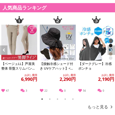
人気商品ランキング
Previous
Next
【ベージュLL】芦屋美
【接触冷感シェード付
【ダークグレー】冷感
整体 骨盤スリムパンツ
き UVケアハット】<ブ
ポンチョ
エアリー
ラック >あご紐つきのお
お試し費用
お試し費用
お試し費用
しゃれなツバ...
6,990円
2,290円
2,190円
47
3
22
0
56
0
1
2
3
4
5
もっと見る