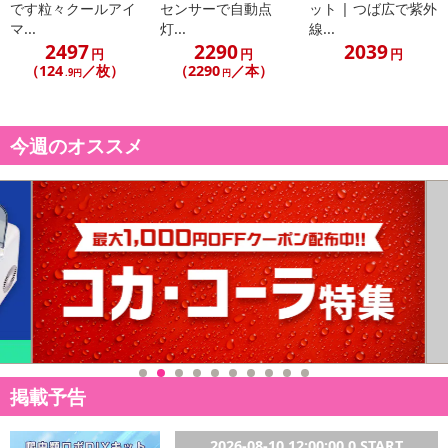
金はいたしかねます。
です粒々クールアイ
センサーで自動点
ット | つば広で紫外
また、お届け日時のご指定は、お受けできません。宅配業者からの
マ...
灯...
線...
2497
2290
2039
不在票にてご対応ください。
円
円
円
（124
／枚）
（2290
／本）
※発送予定日は前後する場合がございます。また商品によって発送
.9円
円
日が異なります。
※dショッピングサンプル百貨店よりお届けする商品は、ご利用いた
今週のオススメ
だいた後のご感想をいただくことを目的としており、転売等は固く
禁じます。
転売等、目的以外での利用が確認された場合は、サービス利用を停
止させていただきます。
【配送伝票番号について】
※こちらの商品については商品の発送完了後、
配送伝票番号がマイページに表示されない場合もございます。予
めご了承ください。
発送日カレンダー
掲載予告
2026-08-10 12:00:00.0 START