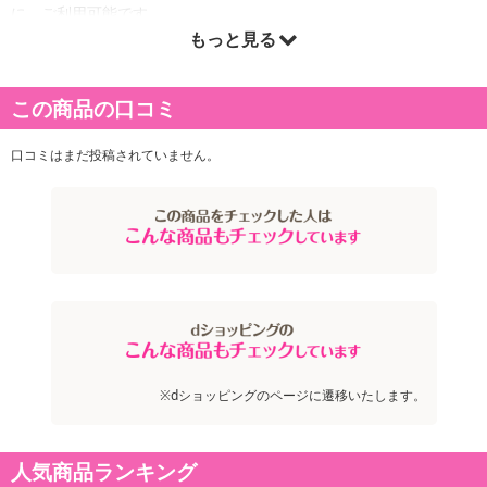
に、ご利用可能です。
※発送予定日は到着日ではありません。
もっと見る
・商品は「産直オンライン」より出荷します。
この商品の口コミ
商品詳細
口コミはまだ投稿されていません。
1枚1枚丁寧に丹念に盛り付けたとらふく刺身と、とらふくの皮とさ
ばふくの身の入ったふく煮こごりのギフトセットです。ふく煮こご
りは上品な出汁の味と、ほのかに香るゆずの香りがふくを包み込み
ます。ふくを楽しんでいただくのに最適な商品です。
※dショッピングのページに遷移いたします。
人気商品ランキング