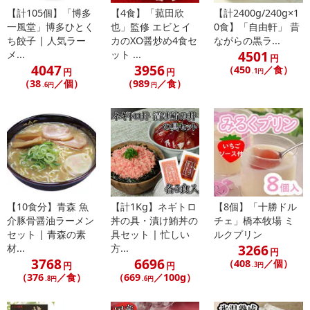
のでご了承ください。
【計105個】「博多
【4食】「菰田欣
【計2400g/240g×1
一風堂」博多ひとく
也」監修 エビとイ
0食】「自由軒」 昔
【キャンセルについて】
ち餃子 | 人気ラー
カのXO醤炒め4食セ
ながらの黒ラ...
※お申込み後のキャンセルはお受けできません。
4501
メ...
ット ...
円
4047
3956
記載されている内容を必ずご確認いただき、お届けする商品セット
（450
／食）
円
円
.1円
（38
／個）
（989
／食）
にご納得いただきましたうえでお申し込みください。
.6円
円
※パッケージ変更や商品リニューアル（成分など含む）等により、
参考の掲載画像や画像内のバーコードなど、お届け商品と多少異な
る場合がございます。
また、[新たな加工食品の原料原産地表示制度]の経過措置期間の終
了により、商品詳細内に記載の原産国・原材料の表記が旧表記の場
合がございます。
あらかじめご了承いただいた上でお申込みください。なお、本理由
【10食分】青森 魚
【計1Kg】ネギトロ
【8個】「十勝ドル
によるお申込み後のキャンセル・返品交換は対応いたしかねます。
介豚骨醤油ラーメン
丼の具・漬け鮪丼の
チェ」橋本牧場 ミ
セット | 青森の素
具セット | 忙しい
ルクプリン
【お支払いについて】
3266
材...
方...
円
※お支払い方法は、電話料金合算払い、クレジットカード払い、dポ
3768
6696
（408
／個）
円
円
.3円
イントがご利用いただけます。
（376
／食）
（669
／100g）
.8円
.6円
【発送・お届け・商品について】