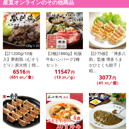
産直オンラインのその他商品
皮[トラフグ（長崎県産、熊本県産：養殖）]、
刺身[トラフグ（長崎県産、熊本県産：養殖）]、
ふくポン酢[醤油、柑橘果汁（橙、かぼす）、醸造酢、米発酵調味
料、かつおエキス、昆布エキス、食塩／調味料（アミノ酸等）、
（一部に小麦・大豆を含む）]、
【計1200g/10食
【2種計880g】松阪
【計75個】「博多八
入】夢創鶏（むそう
牛&ハンバーグ2種
助」監修 博多うま
もみじおろし[大根、澱粉、唐辛子、こんにゃく粉、梅酢]、
どり）炭火焼 | 焼...
セット
かひとくち餃子 |
6516
11547
昭...
円
円
3077
かぼす果汁[かぼす果汁]
（651
／食）
（13
／g）
円
.6円
.2円
（41
／個）
・アレルギー表示：小麦、乳成分、サバ、大豆、ゼラチン、豚肉
.1円
・注意事項：-18℃以下で保存お願いします。
注意事項
【賞味・消費期限のある商品について】
商品到着時点でのお日持ち期間は、配送日数などにより異なります