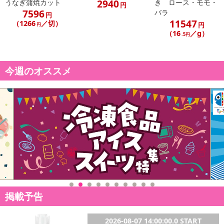
2940
うなぎ蒲焼カット
き ロース・モモ・
円
発送日カレンダー
7596
バラ
円
11547
（1266
／切）
円
円
（16
／g）
.5円
今週のオススメ
休業日
■
その他共通および商品カテゴリー別注意事項（※必ずご確認くだ
さい）
こちらの情報は
2026-07-09 14:08:36.0
での情報となります。
掲載予告
2026-08-07 14:00:00.0 START