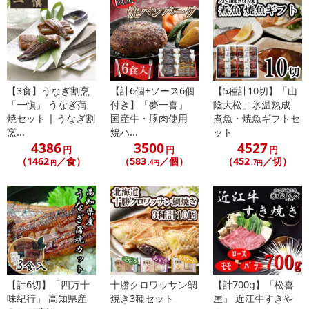
※お申込み頂きました商品の同梱、お届けの日時指定はいたしかね
ます。
※お客様のご都合でお受取りいただけない場合、商品の再発送や返
金はいたしかねます。
また、お届け日時のご指定は、お受けできません。宅配業者からの
【3食】うなぎ割烹
【計6個+ソース6個
【5種計10切】「山
不在票にてご対応ください。
「一愼」 うなぎ蒲
付き】「夢一喜」
陰大松」氷温熟成
※発送予定日は前後する場合がございます。また商品によって発送
焼セット | うなぎ割
国産牛・豚肉使用
煮魚・焼魚ギフトセ
日が異なります。
烹...
焼ハ...
ット
※dショッピングサンプル百貨店よりお届けする商品は、ご利用いた
4386
3500
4527
円
円
円
だいた後のご感想をいただくことを目的としており、転売等は固く
（1462
／食）
（583
／個）
（452
／切）
円
.4円
.7円
禁じます。
転売等、目的以外での利用が確認された場合は、サービス利用を停
止させていただきます。
【配送伝票番号について】
※こちらの商品については商品の発送完了後、
配送伝票番号がマイページに表示されない場合もございます。予
めご了承ください。
【計6切】「四万十
十勝クロワッサン鯛
【計700g】「松喜
味紀行」 高知県産
焼き3種セット
屋」 近江牛すきや