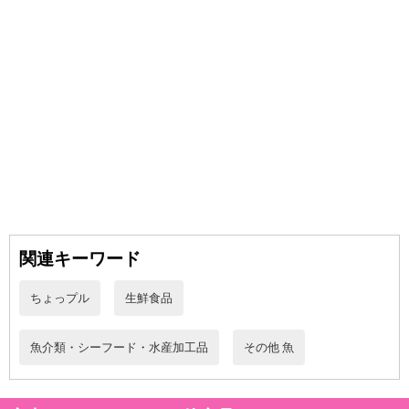
・賞味期限：製造日90日
関連キーワード
・原産国（最終加工地）：日本、中国
・原材料/材質/素材：
ちょっプル
生鮮食品
ふぐ煮こごり[シロサバフグ（中国産）、しょうゆ、トラフグ皮、
ゼラチン加工品（ゼラチン、乳糖、その他）、砂糖、食塩、かつお
魚介類・シーフード・水産加工品
その他 魚
調味料、昆布調味料／ゲル化剤（ジェランガム）、調味料（アミノ
酸等）、香料、（一部に小麦・乳成分・さば・大豆・豚肉・ゼラチ
ンを含む）]、