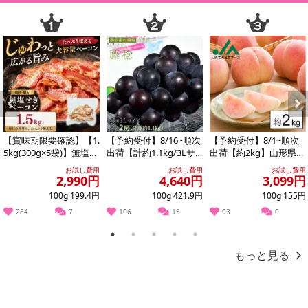
Previous
Next
【賞味期限要確認】【1.
【予約受付】8/16~順次
【予約受付】8/1~順次
5kg(300g×5袋)】無塩せ
出荷【計約1.1kg/3Lサ
出荷【約2kg】山形県産
きベーコン 【形不揃
イズ×2房】藤稔（ふじ
白桃(品種・玉数おまか
お試し費用
お試し費用
お試し費用
い】
みの...
せ)※ご家...
2,990円
4,640円
3,099円
100g 199.4円
100g 421.9円
100g 155円
284
7
106
15
93
0
1
2
3
4
5
もっと見る