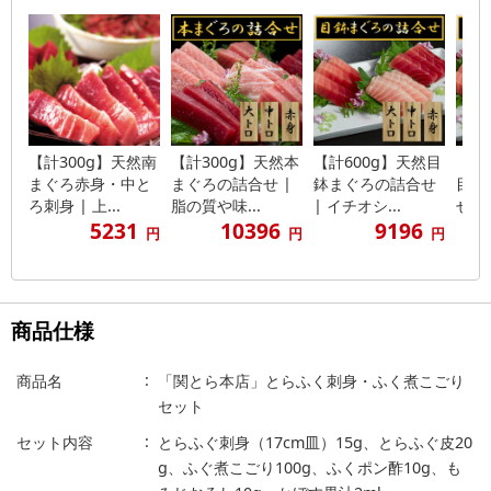
【計300g】天然南
【計300g】天然本
【計600g】天然目
【計
まぐろ赤身・中と
まぐろの詰合せ |
鉢まぐろの詰合せ
目鉢
ろ刺身 | 上...
脂の質や味...
| イチオシ...
せ |
5231
10396
9196
円
円
円
商品仕様
商品名
「関とら本店」とらふく刺身・ふく煮こごり
セット
セット内容
とらふぐ刺身（17cm皿）15g、とらふぐ皮20
g、ふぐ煮こごり100g、ふくポン酢10g、も