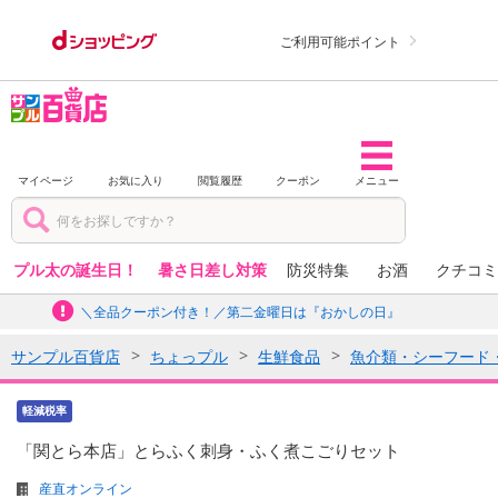
ご利用可能ポイント
マイページ
お気に入り
閲覧履歴
クーポン
メニュー
プル太の誕生日！
暑さ日差し対策
防災特集
お酒
クチコミ
＼全品クーポン付き！／第二金曜日は『おかしの日』
サンプル百貨店
ちょっプル
生鮮食品
魚介類・シーフード
軽減税率
「関とら本店」とらふく刺身・ふく煮こごりセット
産直オンライン