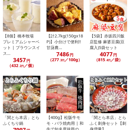
※発送予定日は前後する場合がございます。また商品によって発送
日が異なります。
※dショッピングサンプル百貨店よりお届けする商品は、ご利用いた
だいた後のご感想をいただくことを目的としており、転売等は固く
禁じます。
【8個】橋本牧場
【計2.7kg(150gx18
【5袋】赤坂四川飯
転売等、目的以外での利用が確認された場合は、サービス利用を停
プレミアムシャーベ
P)】小分けで便利!!
店監修 麻婆豆腐(豆
止させていただきます。
ット | ブラウンスイ
甘藷農...
腐入)5袋セット
7486
4077
ス...
円
円
3457
【配送伝票番号について】
（277
／100g）
（815
／袋）
円
.3円
.4円
（432
／個）
※こちらの商品については商品の発送完了後、
.2円
配送伝票番号がマイページに表示されない場合もございます。予
めご了承ください。
発送日カレンダー
「関とら本店」とら
【400g】松阪牛モ
「関とら本店」とら
ふくちり鍋
モ・バラ焼肉用 | 和
ふく刺身セット【刺
7997
牛で知名度抜群の
身増量】