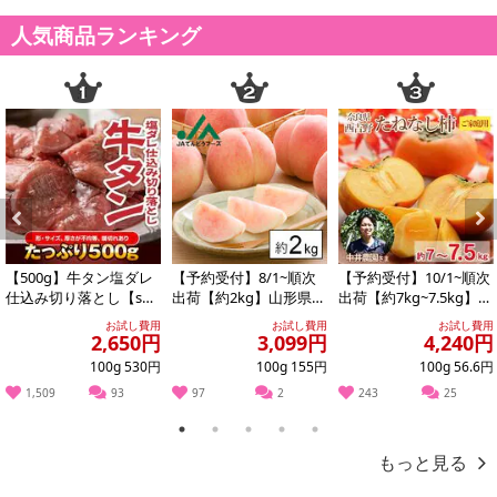
人気商品ランキング
Previous
Next
【500g】牛タン塩ダレ
【予約受付】8/1~順次
【予約受付】10/1~順次
仕込み切り落とし【s
出荷【約2kg】山形県産
出荷【約7kg~7.5kg】奈
g】
白桃(品種・玉数おまか
良県産 たねなし柿（平
お試し費用
お試し費用
お試し費用
せ)※ご家...
核...
2,650円
3,099円
4,240円
100g 530円
100g 155円
100g 56.6円
1,509
93
97
2
243
25
1
2
3
4
5
もっと見る