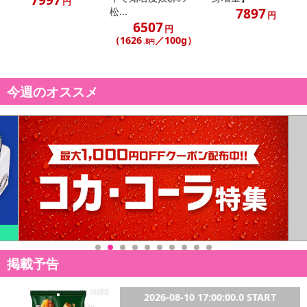
円
7897
松...
円
6507
円
（1626
／100g）
.8円
休業日
今週のオススメ
■
その他共通および商品カテゴリー別注意事項（※必ずご確認くだ
さい）
こちらの情報は
2026-07-09 14:08:36.0
での情報となります。
掲載予告
2026-08-10 17:00:00.0 START