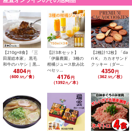
粉乳、砂糖、その他)/調味料(アミノ酸等)、リン酸塩(Na)、酸味料、
(一部に小麦・乳成分・牛肉・大豆・豚肉・ゼラチンを含む)
【松坂牛とさくらポークハンバーグ】牛肉(三重県産)、豚肉(三重
県産)、牛乳(国内製造)、ソテーオニオン、ハンバーグ用ミックス(パ
ン粉、全粉乳、砂糖、その他)/調味料(アミノ酸等)、リン酸塩(Na)、
酸味料、(一部に小麦・乳成分・牛肉・大豆・豚肉・ゼラチンを含む)
・アレルギー表示：小麦、乳成分、牛肉、大豆、ゼラチン、豚肉
・注意事項：-18℃以下で保存お願いします。
【210g×8食】「三
【計3本セット】
【2種計12枚】「da
田屋総本家」 黒毛
「伊藤農園」 3種の
ri K」 カカオサンド
和牛のハヤシ | 黒...
柑橘ジュース飲み比
クッキー（ダー...
注意事項
4804
4350
べセッ...
円
円
4176
（600
／食）
（362
／枚）
円
.5円
.5円
【賞味・消費期限のある商品について】
（1392
／本）
円
商品到着時点でのお日持ち期間は、配送日数などにより異なります
のでご了承ください。
【キャンセルについて】
※お申込み後のキャンセルはお受けできません。
記載されている内容を必ずご確認いただき、お届けする商品セット
にご納得いただきましたうえでお申し込みください。