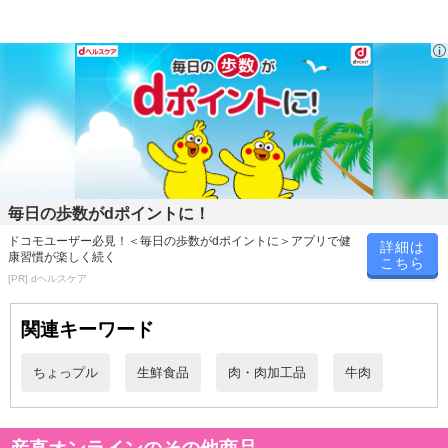
毎日の歩数がdポイントに！
ドコモユーザー必見！＜毎日の歩数がdポイントに＞アプリで健
詳細は
康習慣が楽しく続く
こちら
[PR] dヘルスケア
・賞味期限：製造日30日
関連キーワード
・原産国（最終加工地）：日本
・原材料/材質/素材：
ちょっプル
生鮮食品
肉・肉加工品
牛肉
【松坂牛バラすき焼き用】牛肉(ばら)スライス(三重県)
【松坂牛入(31％使用)ハンバーグ】牛肉(三重県産)、牛乳(国内製
造)、ソテーオニオン(国内製造)、ハンバーグ用ミックス(パン粉、全
産直オンラインのその他商品