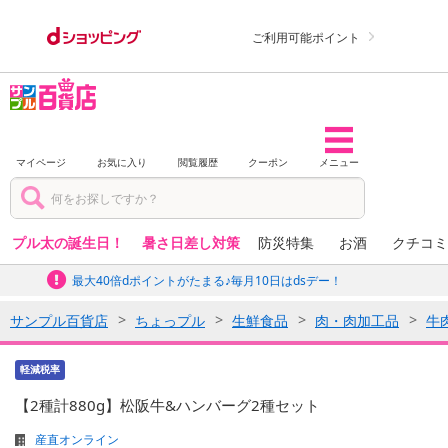
ご利用可能ポイント
マイページ
お気に入り
閲覧履歴
クーポン
メニュー
プル太の誕生日！
暑さ日差し対策
防災特集
お酒
クチコミ
最大40倍dポイントがたまる♪毎月10日はdsデー！
サンプル百貨店
ちょっプル
生鮮食品
肉・肉加工品
牛
軽減税率
【2種計880g】松阪牛&ハンバーグ2種セット
産直オンライン