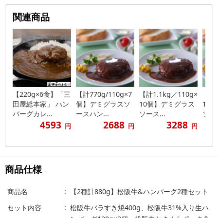
関連商品
【220g×6食】「三
【計770g/110g×7
【計1.1kg／110g×
【計1
田屋総本家」 ハン
個】デミグラスソ
10個】デミグラス
14
バーグカレ...
ースハン...
ソース...
ソース
4593
2688
3288
円
円
円
商品仕様
商品名
【2種計880g】松阪牛&ハンバーグ2種セット
セット内容
松阪牛バラすき焼400g、松阪牛31%入り生ハ