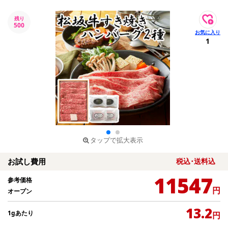
残り
500
1
タップで拡大表示
お試し費用
税込･送料込
11547
参考価格
円
オープン
13.2
1gあたり
円