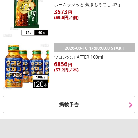
ホームサクッと 焼きもろこし 42g
3573
円
(59
.6円
／個)
2026-08-10 17:00:00.0 START
ウコンの力 AFTER 100ml
6856
円
(57
.2円
／本)
掲載予告