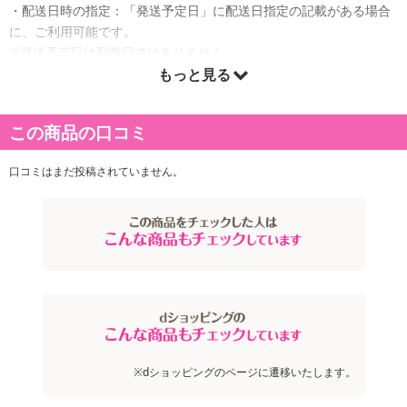
・配送日時の指定：「発送予定日」に配送日指定の記載がある場合
に、ご利用可能です。
※発送予定日は到着日ではありません。
・商品は「産直オンライン」より出荷します。
もっと見る
この商品の口コミ
商品詳細
口コミはまだ投稿されていません。
鮮やかな紅色できめ細やかな美しい霜降りに肉の芸術品と称賛され
る松阪牛のすき焼きと松阪牛の美味しさを味わえるハンバーグ、松
阪牛と四日市畜産公社推奨のさくらポークとの合挽生ハンバーグの
セットです。あふれる肉汁と、松阪牛の風味、さくらポークの甘み
と旨みをお楽しみいただけます。
※dショッピングのページに遷移いたします。