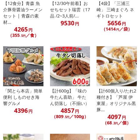
※パッケージ変更や商品リニューアル（成分など含む）等により、
【12食分】青森 魚
【12/30午前着】お
【4袋】「三浦三
参考の掲載画像や画像内のバーコードなど、お届け商品と多少異な
介豚骨醤油ラーメン
せちセット瑞雲（17
崎」 三崎まぐろ ネ
セット | 青森の素
品 /2~3人前/...
ギトロセット
る場合がございます。
9530
5656
材...
また、[新たな加工食品の原料原産地表示制度]の経過措置期間の終
円
円
4265
（1414
／袋）
円
円
了により、商品詳細内に記載の原産国・原材料の表記が旧表記の場
（355
／食）
.5円
合がございます。
あらかじめご了承いただいた上でお申込みください。なお、本理由
によるお申込み後のキャンセル・返品交換は対応いたしかねます。
【お支払いについて】
※お支払い方法は、電話料金合算払い、クレジットカード払い、dポ
イントがご利用いただけます。
「関とら本店」簡単
【計600g】「味の
【計60個入り/たれ2
【発送・お届け・商品について】
便利 しものせき海
牛たん喜助」 牛た
種付き】「芦屋 伊
※お申込み頂きました商品の同梱、お届けの日時指定はいたしかね
響グルメ
ん切落し（不揃い）
東屋」オリジナル黒
4396
4857
豚...
ます。
円
円
4097
（809
／100g）
※お客様のご都合でお受取りいただけない場合、商品の再発送や返
円
.5円
（68
／個）
.3円
金はいたしかねます。
また、お届け日時のご指定は、お受けできません。宅配業者からの
不在票にてご対応ください。